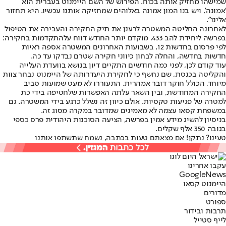
שמישהו מחזיק אותה בכוח. הפירוש של השם היימנוט בעברית הוא
'אמונה', ויש בנו המון אמונה באלוהים שמחזיקה אותנו עכשיו. היא תחזור
אלינו".
לאחרונה החליטה המשטרה לרענן את תיק החקירה והעבירה את הטיפול
בפרשה ליחידת להב 433. מוקדם יותר החודש דווח על
התקדמות בחקיר
ה:
לפי פרסום בחדשות 12, בשבועות האחרונים המשטרה אספה ראיות
חדשות בחדשה, והחלה לבחון כיווני חקירה שטרם נבדקו עד כה.
עוד קודם לכן, לפני כמה חודשים התקיים דיון בנושא בוועדת העלייה
והקליטה בכנסת, שם נחשף כי לחקירת היעדרותה של היימנוט נבחר צוות
מיוחד, הכולל חוקר דובר אמהרית. התעוררו לא מעט שמועות סביב
החקירה המחודשת, ובין השאר עלתה האפשרות של
חטיפה בידי כת
למטרה של פגיעות טקסיות
, אולם כיוון זה נשלל כרגע בידי המשטרה. גם
במשפחת קסאו עצמה לא מאמינים שמדובר במקרה מסוג זה.
בניסיון להשיג מידע אמין בפרשה, הציעה הסוכנות היהודית פרס כספי
בגובה 350 אלף שקלים.
טעינו? נתקן! אם מצאתם טעות בכתבה, נשמח שתשתפו אותנו
עקבו אחרינו
G
o
o
g
l
e
News
היימנוט קסאו
מדורים
ספורט
תרבות ובידור
לייף סטייל