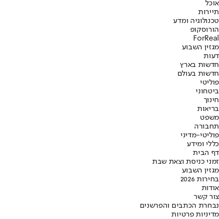
אוכל
תיירות
טכנולוגיה ומדע
הורוסקופ
ForReal
מגזין השבוע
דעות
חדשות בארץ
חדשות בעולם
פוליטי
ביטחוני
חינוך
בריאות
משפט
תחבורה
פוליטי-מדיני
כללי ומידע
דף הבית
זמני כניסת וצאת שבת
מגזין השבוע
בחירות 2026
אודות
צור קשר
נבחרת הכתבים והפרשנים
מדיניות פרטיות