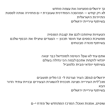
כך ירושלים ממציאה את עצמה מחדש
לא רק קודש – המהפכה המודרנית שעוברת י-ם מחזירה אותה לפסגת
התיירות הישראלית
בשיתוף עיריית ירושלים
הטעויות שיחתכו לכם את קצבת הפנסיה
ממשיכת כספים ועד חוסר תכנון – הצעדים שיצילו את הכסף שלכם
בשיתוף מנורה מבטחים
אתם עוד לא שם? הטיסה למונדיאל כבר יצאה
יונדאי לוקחת אתכם לבמה הכי גדולה בעולם
בשיתוף יונדאי מבית כלמוביל
ירושלים 2040: העיר נערכת ל- 1.5 מליון תושבים
מנכ"לית העירייה מציגה תוכנית להשארת הצעירים ובניית עתיד הדור
הבא
בשיתוף עיריית ירושלים
שופינג, אמנות ואוכל: המרכז המתחדש של מזרח י-ם