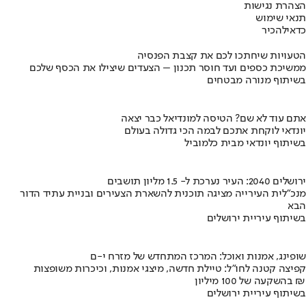
הצהרת נגישות
תנאי שימוש
כדאי
להכיר
הטעויות שיחתכו לכם את קצבת הפנסיה
ממשיכת כספים ועד חוסר תכנון – הצעדים שיצילו את הכסף שלכם
בשיתוף מנורה מבטחים
אתם עוד לא שם? הטיסה למונדיאל כבר יצאה
יונדאי לוקחת אתכם לבמה הכי גדולה בעולם
בשיתוף יונדאי מבית כלמוביל
ירושלים 2040: העיר נערכת ל- 1.5 מליון תושבים
מנכ"לית העירייה מציגה תוכנית להשארת הצעירים ובניית עתיד הדור
הבא
בשיתוף עיריית ירושלים
שופינג, אמנות ואוכל: המרכז המתחדש של מזרח י-ם
קפיצה קטנה לחו"ל: טיילת חדשה, מיצגי אמנות, וכיכרות משופצות
בהשקעה של 100 מיליון ₪
בשיתוף עיריית ירושלים