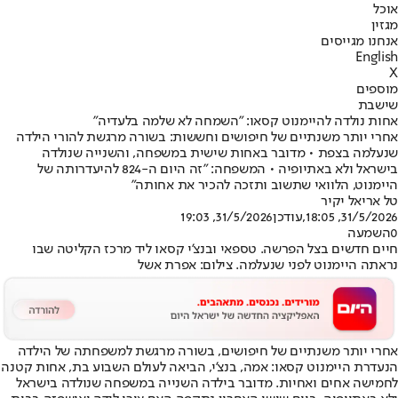
אוכל
מגזין
אנחנו מגייסים
English
X
מוספים
שישבת
אחות נולדה להיימנוט קסאו: "השמחה לא שלמה בלעדיה"
אחרי יותר משנתיים של חיפושים וחששות: בשורה מרגשת להורי הילדה
שנעלמה בצפת • מדובר באחות שישית במשפחה, והשנייה שנולדה
בישראל ולא באתיופיה • המשפחה: "זה היום ה-824 להיעדרותה של
היימנוט, הלוואי שתשוב ותזכה להכיר את אחותה"
טל אריאל יקיר
31/5/2026, 18:05
,עודכן
31/5/2026, 19:03
0
השמעה
חיים חדשים בצל הפרשה. טספאי ובנצ'י קסאו ליד מרכז הקליטה שבו
נראתה היימנוט לפני שנעלמה. צילום: אפרת אשל
אחרי יותר משנתיים של חיפושים
, בשורה מרגשת למשפחתה של הילדה
הנעדרת היימנוט קסאו: אמה, בנצ'י, הביאה לעולם השבוע בת, אחות קטנה
לחמישה אחים ואחיות. מדובר בילדה השנייה במשפחה שנולדה בישראל