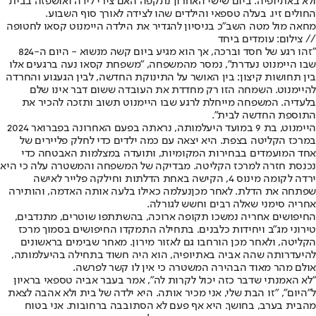
ולא באתיופיה. ביום שישי האחרון נתקפה האם צירי לידה ואושפזה בבית
החולים זיו. בעלה טספאי והילדים שהו לצידה לאורך סוף השבוע.
מחאה מול מטה השב"כ בניסיון להגדיר את הילדה היימנוט קסאו לחטופה
// צילום: עומדים ביחד
"זהו רגע של חסד וברכה, אך הוא מגיע ביום קשה מנשוא - היום ה-824
שבו היימנוט נעדרת", נמסר מהמשפחה, "משפחת קסאו נעה ברגעים אלו
בין תחושות קיצון: בין האושר על התינוקת החדשה, לבין הגעגוע והחרדה
להיימנוט. השמחה הזו רק מחדדת את העובדה ששום דבר אינו שלם
בלעדיה. המשפחה מייחלת לרגע שבו היימנוט תשוב ותזכה להכיר את
התוספת החדשה לבית".
היימנוט, בת 9 במועד היעלמותה, נראתה בפעם האחרונה בפברואר 2024
במרכז הקליטה בצפת. היא יצאה עם כמה ילדים כדי לחלק פליירים של
אחד המועמדים בבחירות המקומיות, ותועדה במצלמות האבטחה כדי
נכנסת חזרה למרכז הקליטה. מבדיקה של המשפחה והמשטרה עלה כי היא
ירדה לקומה מינוס 4, הקישה באחת הדלתות וחילקה פלייר לאישה
שפתחה את הדלת. לאחר מכן
נעלמה כאילו בלעה אותה האדמה, והותירה
אחריה סימני שאלה רבים וחשש לגורלה
.
החיפושים אחריה נמשכו תקופה ארוכה, בהשתתפו שוטרים, מתנדבים,
טירוני מג"ב ויחידות כלבנים. בתחילה התמקדו החיפושים בסמוך מרכז
הקליטה, ולאחר מכן הורחבו גם לאזור מירון. מאחר שבימים בראשונים
להיעדרותה שהה אביה באתיופיה, הוא היה חשוד בתחילה בהיעלמותה,
אולם מהר מאוד הבהירה המשטרה כי אין לו קשר לפרשה.
"לא האמנתי שדבר כזה יכול לקרות לה", אמר בעבר אביה טספאי בראיון
ל"היום", "זו הבת שלי, אני מכיר אותה. היא ילדה של בית ולא אהבה לצאת
מהבית בערב, בחושך. היא אף פעם לא הסתובבה ברחובות. אני בטוח