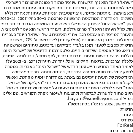
"ישראל היום" הוא גוף תקשורת שנוסד מתוך האמונה שהציבור הישראלי
ראוי לעיתונות טובה יותר, מאוזנת יותר ומדויקת יותר. עיתונות שמדברת
ולא צועקת. עיתונות אמינה, אובייקטיבית ועניינית. עיתונות אחרת וללא
תשלום. המהדורה המודפסת הראשונה פורסמה ב-30 ביולי 2007, וב-2010
הפך "ישראל היום" לעיתון הישראלי בעל שיעור החשיפה הגבוה ביותר בימי
חול. מו"ל העיתון היא ד"ר מרים אדלסון. העורך הראשי הוא עמר לחמנוביץ,
והעורך המייסד הוא עמוס רגב. אתרי האינטרנט של "ישראל היום" בעברית
ובאנגלית, כמו כן היישומונים (אפליקציות) לאנדרואיד ול-iOS, מציגים
חדשות מסביב לשעון, תוכן בלעדי, מבזקים ועדכונים, ניתוחים ופרשנויות,
וידיאו, פודקאסטים ושידורים חיים. פלטפורמות הדיגיטל של "ישראל היום"
כוללות ערוצי חדשות ודעות, תרבות ובידור, לייף סטייל, טכנולוגיה, ספורט,
כלכלה וצרכנות, בריאות, חיילים, אוכל, יהדות, תיירות ורכב. ב-2021 עלו
לאוויר האתר החדש והיישומון החדש של "ישראל היום" בעברית, במטרה
לספק לגולשים חוויה מהירה, עדכנית, בטוחה ונוחה. תכני המהדורה
המודפסת של העיתון זמינים גם באתר, במהדורה יומית מקוונת, ואפשר
לקבל אותם גם בניוזלטר. מועדון ההטבות הייחודי "הקליקה של ישראל
היום" מציע לגולשי האתר הנחות ומבצעים על מוצרים ושירותים. ישראל
היום פתוח להערות, לביקורת ולהצעות לשיפור מקהל הקוראים. פנו אלינו
במייל hayom@israelhayom.co.il.
יום ראשון, 31.5.2026
ט"ו בסיון תשפ"ו
חדשות
דעות
ספורט
ForReal
תרבות ובידור