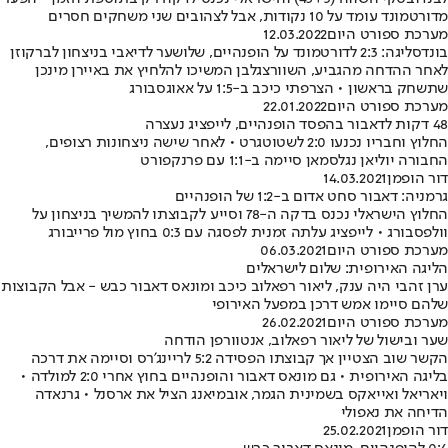
מדורטמונד עומד על 10 נקודות, אבל לצהובים שני משחקים חסרים
מערכת ספורט היום
12.03.2022
בונדסליגה: 2:3 לדורטמונד על הופנהיים, שלושער לדיאבי בניצחון לברקוזן
לאחר ההדחה מהגביע, השוורצגלבן המשיכו להלחיץ את באיירן מינכן
שתשחק בראשון • הצרפתי כיכב ב-1:5 על אאוגסבורג
מערכת ספורט היום
22.01.2022
48 דקות לדאבור בהפסד הופנהיים, לייפציג נעצרה
החלוץ וחבריו נכנעו 2:0 לשטוטגרט • לאחר שישה ניצחונות רצופים,
החבורה יוליאן נגלסמאן סיימה ב-1:1 עם פרנקפורט
דור הופמן
14.03.2021
גרמניה: דאבור סחט אדום ב-1:2 של הופנהיים
החלוץ הישראלי נכנס בדקה ה-78 וסייע לקבוצתו להמשיך בניצחון על
וולפסבורג • לייפציג עלתה זמנית לפסגה עם 0:3 בחוץ מול פרייבורג
מערכת ספורט היום
06.03.2021
הליגה האירופית: שלום לישראלים
ערן זהבי היה ענק, ליאור רפאלוב כיכב ומונאס דאבור כבש - אבל הקבוצות
שלהם סיימו אמש דרכן במפעל האירופי
מערכת ספורט היום
26.02.2021
שער ובישול של ליאור רפאלוב, אנטוורפן הודחה
הקשר שוב הצטיין אך קבוצתו הפסידה 5:2 לריינג'רס וסיימה את דרכה
בליגה האירופית • גם מונאס דאבור והופנהיים בחוץ אחרי 2:0 למולדה •
ויאריאל ואייאקס בשמינית הגמר, אובמיאנג הציל את ארסנל • גרנאדה
הדיחה את נאפולי
דור הופמן
25.02.2021