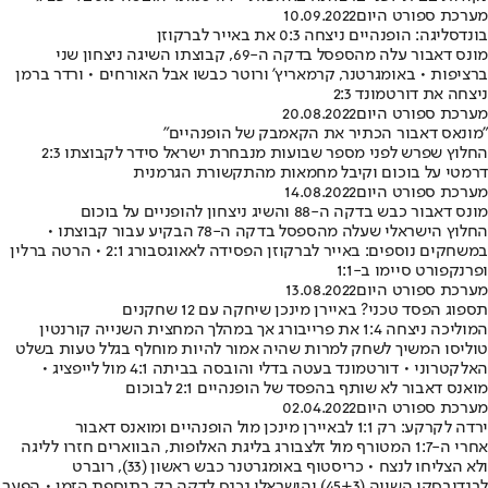
מערכת ספורט היום
10.09.2022
בונדסליגה: הופנהיים ניצחה 0:3 את באייר לברקוזן
מונס דאבור עלה מהספסל בדקה ה-69, קבוצתו השיגה ניצחון שני
ברציפות • באומגרטנר, קרמאריץ' ורוטר כבשו אבל האורחים • ורדר ברמן
ניצחה את דורטמונד 2:3
מערכת ספורט היום
20.08.2022
"מונאס דאבור הכתיר את הקאמבק של הופנהיים"
החלוץ שפרש לפני מספר שבועות מנבחרת ישראל סידר לקבוצתו 2:3
דרמטי על בוכום וקיבל מחמאות מהתקשורת הגרמנית
מערכת ספורט היום
14.08.2022
מונס דאבור כבש בדקה ה-88 והשיג ניצחון להופניים על בוכום
החלוץ הישראלי שעלה מהספסל בדקה ה-78 הבקיע עבור קבוצתו •
במשחקים נוספים: באייר לברקוזן הפסידה לאאוגסבורג 2:1 • הרטה ברלין
ופרנקפורט סיימו ב-1:1
מערכת ספורט היום
13.08.2022
תספוג הפסד טכני? באיירן מינכן שיחקה עם 12 שחקנים
המוליכה ניצחה 1:4 את פרייבורג אך במהלך המחצית השנייה קורנטין
טוליסו המשיך לשחק למרות שהיה אמור להיות מוחלף בגלל טעות בשלט
האלקטרוני • דורטמונד בעטה בדלי והובסה בביתה 4:1 מול לייפציג •
מואנס דאבור לא שותף בהפסד של הופנהיים 2:1 לבוכום
מערכת ספורט היום
02.04.2022
ירדה לקרקע: רק 1:1 לבאיירן מינכן מול הופנהיים ומואנס דאבור
אחרי ה-1:7 המטורף מול זלצבורג בליגת האלופות, הבווארים חזרו לליגה
ולא הצליחו לנצח • כריסטוף באומגרטנר כבש ראשון (33), רוברט
לבנדובסקי השווה (45+3) והישראלי נכנס לדקה רק בתוספת הזמן • הפער