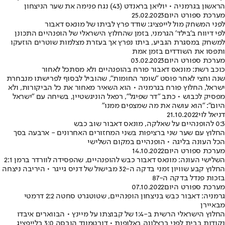
הראשון בגרמניה • יוליאן בראנדט (43) נגח פנימה את שער הניצחון
מערכת ספורט היום
25.02.2023
לפני המשחק מול לייפציג: שודד פרץ לביתו של מונאס דאבור
לפי דיווח ב'בילד' הגרמני, בזמן שהחלוץ הישראלי של הופנהיים התכונן
למשחק במסגרת הגביע, ביתו נפרץ אך בעזרת מצלמות שוטרים הוזעקו
ותפסו את השודדים בזמן אמת
מערכת ספורט היום
03.02.2023
כוכב רשת: מונאס דאבור פורח בהופנהיים ולא מסתכל לאחור
שנה וחצי לאחר פוסט "שומר החומות", שהוביל לבסוף לפרישתו מנבחרת
ישראל, החלוץ פורח בגרמניה • הוא השאיר מאחור את כל הביקורות, ולא
מפסיק לכבוש • כתב "דר שפיגל", רפאל הוניגשטיין, בשיחה עם "ישראל
היום": "הוא עושה את מה שמצפים ממנו"
דניאל לוי
21.10.2022
0:3 להופנהיים על שאלקה, מונאס דאבור שוב כבש
החלוץ עם שער שני ברציפות בשני המחזורים האחרונים - ארבעה בסך
הכל העונה בליגה • הופנהיים במקום השלישי
מערכת ספורט היום
14.10.2022
השלישי העונה: מונאס דאבור כבש להופנהיים, שהפסידה לוורדר ברמן 2:1
החלוץ קבע שוויון זמני בדקה ה-32 מבישול של דניס גייגר • היריבה ניצחה
בזכות פנדל בדקה ה-87
מערכת ספורט היום
07.10.2022
גרמניה: דאבור כבש בניצחון הופנהיים, שטוטגרט סחטה 2:2 דרמטי
מבאיירן
החלוץ הישראלי הרשית ב-1:4 של קבוצתו על מיינץ • הבווארים איבדו
נקודות בבית לפני ברצלונה באלופות • דורטמונד הובסה 3:0 בלייפציג