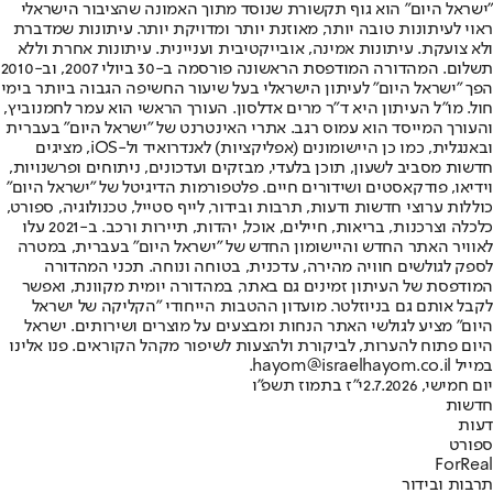
"ישראל היום" הוא גוף תקשורת שנוסד מתוך האמונה שהציבור הישראלי
ראוי לעיתונות טובה יותר, מאוזנת יותר ומדויקת יותר. עיתונות שמדברת
ולא צועקת. עיתונות אמינה, אובייקטיבית ועניינית. עיתונות אחרת וללא
תשלום. המהדורה המודפסת הראשונה פורסמה ב-30 ביולי 2007, וב-2010
הפך "ישראל היום" לעיתון הישראלי בעל שיעור החשיפה הגבוה ביותר בימי
חול. מו"ל העיתון היא ד"ר מרים אדלסון. העורך הראשי הוא עמר לחמנוביץ,
והעורך המייסד הוא עמוס רגב. אתרי האינטרנט של "ישראל היום" בעברית
ובאנגלית, כמו כן היישומונים (אפליקציות) לאנדרואיד ול-iOS, מציגים
חדשות מסביב לשעון, תוכן בלעדי, מבזקים ועדכונים, ניתוחים ופרשנויות,
וידיאו, פודקאסטים ושידורים חיים. פלטפורמות הדיגיטל של "ישראל היום"
כוללות ערוצי חדשות ודעות, תרבות ובידור, לייף סטייל, טכנולוגיה, ספורט,
כלכלה וצרכנות, בריאות, חיילים, אוכל, יהדות, תיירות ורכב. ב-2021 עלו
לאוויר האתר החדש והיישומון החדש של "ישראל היום" בעברית, במטרה
לספק לגולשים חוויה מהירה, עדכנית, בטוחה ונוחה. תכני המהדורה
המודפסת של העיתון זמינים גם באתר, במהדורה יומית מקוונת, ואפשר
לקבל אותם גם בניוזלטר. מועדון ההטבות הייחודי "הקליקה של ישראל
היום" מציע לגולשי האתר הנחות ומבצעים על מוצרים ושירותים. ישראל
היום פתוח להערות, לביקורת ולהצעות לשיפור מקהל הקוראים. פנו אלינו
במייל hayom@israelhayom.co.il.
יום חמישי, 2.7.2026
י"ז בתמוז תשפ"ו
חדשות
דעות
ספורט
ForReal
תרבות ובידור