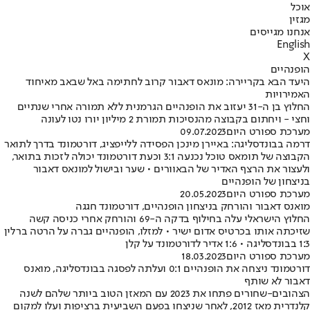
אוכל
מגזין
אנחנו מגייסים
English
X
הופנהיים
היעד הבא בקריירה: מונאס דאבור קרוב לחתימה באל שבאב מאיחוד
האמירויות
החלוץ בן ה-31 יעזוב את הופנהיים הגרמנית ללא תמורה אחרי שנתיים
וחצי - ויחתום בקבוצה מהנסיכות תמורת 2 מיליון יורו נטו לעונה
מערכת ספורט היום
09.07.2023
דרמה בבונדסליגה: באיירן מינכן הפסידה ללייפציג, דורטמונד בדרך לתואר
הקבוצה של תומאס טוכל נכנעה 3:1 וכעת דורטמונד יכולה לזכות בתואר,
ולעצור את הרצף האדיר של הבאוורים • שער ובישול למונאס דאבור
בניצחון של הופנהיים
מערכת ספורט היום
20.05.2023
מואנס דאבור והורחק בניצחון הופנהיים, דורטמונד חגגה
החלוץ הישראלי עלה בחילוף בדקה ה-69 והורחק אחרי כניסה קשה
שזיכתה אותו בכרטיס אדום ישיר • למזלו, הופנהיים גברה על הרטה ברלין
1:3 בבונדסליגה • 1:6 אדיר לדורטמונד על קלן
מערכת ספורט היום
18.03.2023
דורטמונד ניצחה את הופנהיים 0:1 ועלתה לפסגה בבונדסליגה, מואנס
דאבור לא שותף
הצהובים-שחורים פתחו את 2023 עם המאזן הטוב ביותר שלהם לשנה
קלנדרית מאז 2012, לאחר שניצחו בפעם השביעית ברציפות ועלו למקום