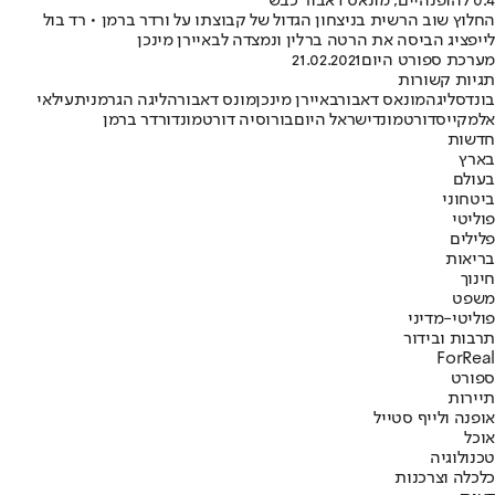
0:4 להופנהיים, מונאס דאבור כבש
החלוץ שוב הרשית בניצחון הגדול של קבוצתו על ורדר ברמן • רד בול
לייפציג הביסה את הרטה ברלין ונמצדה לבאיירן מינכן
מערכת ספורט היום
21.02.2021
תגיות קשורות
בונדסליגה
מונאס דאבור
באיירן מינכן
מונס דאבור
הליגה הגרמנית
עילאי
אלמקייס
דורטמונד
ישראל היום
בורוסיה דורטמונד
ורדר ברמן
חדשות
בארץ
בעולם
ביטחוני
פוליטי
פלילים
בריאות
חינוך
משפט
פוליטי-מדיני
תרבות ובידור
ForReal
ספורט
תיירות
אופנה ולייף סטייל
אוכל
טכנולוגיה
כלכלה וצרכנות