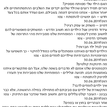
האם הילד שלי מפותח מספיק?
הורים תמיד רוצים שהילד שלהם יקדים את השלבים ההתפתחותיים ולא
יאחר אותם • אנחנו מהווים דוגמה בשבילם, ואם נעודד אותם בכל צעד
חדש – הם ימשיכו להתפתח • צפו
הופ!
30.06.2019
דמיון – משחק או עסק רציני?
עידוד הדמיון אצל הילדים הוא חשוב ונדרש • המשחקים מאפשרים להם
לחשוב מחוץ לקופסה • המומחיות שלנו מסבירות מהי התרומה של
משחקי הדמיון • צפו
הופ!
30.06.2019
איך לגדל ילד חברותי?
הילדים לומדים מאיתנו ומסתכלים עלינו כמודל לחיקוי • כך תשפיעו על
המיומנויות החברתיות שילדיכם לומדים מכם • צפו
הופ!
30.06.2019
מה תינוקות קולטים?
הקטנטנים שלנו אמנם לא מדברים בשפה שלנו, אבל הם מתקשרים איתנו
באמצעות מבט, תנועה וצלילים • המומחיות שלנו מסבירות איך תעזרו
לתינוק להתפתח • צפו
הופ!
30.06.2019
איך ילדים לומדים לדבר?
התקשורת של ילדים עם סביבתם לא מתחילה במילה הראשונה, אלא כבר
בבטן • העובר קולט צלילים ברחם, וחשוב מאוד שנדבר עם התינוק • צפו
הופ!
10.06.2019
אחר הצהריים בחוץ או בפנים?