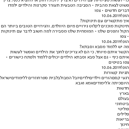
כדי לעשות פעילויות עם הילדים לא צריך ללכת רחוק או להוציא כסף, צריך
פשוט לצאת מהבית • הסביבה הטבעית תעורר סקרנות והילדים ילמדו
דברים חדשים • צפו
הופ!
10.06.2019
איך מתקשרים עם תינוקות?
תינוקות מוכנים לקלוט גירויים מיום היוולדם, והגירויים הטובים ביותר הם
הקול והפנים שלנו • המומחית שלנו מסבירה למה חשוב לדבר עם תינוקות
• צפו
הופ!
10.06.2019
מה יש ללמוד מסבא וסבתא?
הקשר איתם מיוחד, כי הם לא צריכים לחנך את הילדים ואפשר לעשות
איתם כיף • גם אצל סבא וסבתא הילדים יכולים ללמוד ולפתח כישורים •
צפו בטיפים
הופ!
10.06.2019
תגיות קשורות
רגעי קסם
הורים וילדים
ילדים
יובל המבולבל
בית ספר
חוזרים ללימודים
ישראל
היום
כיתה א'
לימודים
אמא ואבא
חדשות
בארץ
בעולם
ביטחוני
פוליטי
פלילים
בריאות
חינוך