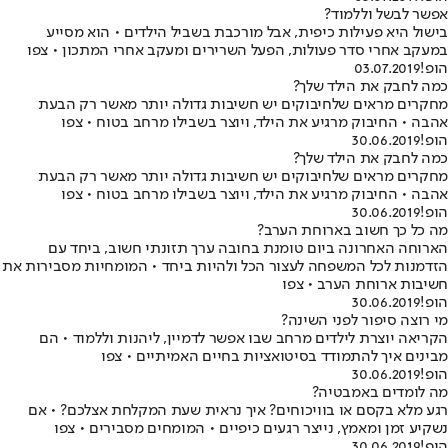
אפשר לבשל וללמוד?
בישול היא פעילות כיפית, אבל מורכבת בשביל הילדים • הוא מסייע
במעקב אחרי סדר פעולות, הפעל השרירים ומעקב אחרי המתכון • צפו
הופ!
03.07.2019
כמה לחבק את הילד שלך?
מחקרים מראים שלחיבוקים יש חשיבות גדולה יותר מאשר רק הבעת
אהבה • החיבוק מרגיע את הילד, ויוצר בשבילו מרחב בטוח • צפו
הופ!
30.06.2019
כמה לחבק את הילד שלך?
מחקרים מראים שלחיבוקים יש חשיבות גדולה יותר מאשר רק הבעת
אהבה • החיבוק מרגיע את הילד, ויוצר בשבילו מרחב בטוח • צפו
הופ!
30.06.2019
מה כל כך חשוב בארוחת הערב?
הארוחה האחרונה ביום טומנת בחובה ערך תזונתי חשוב, ביחד עם
הזדמנות לכל המשפחה לעצור הכל ולהיות ביחד • המומחיות מסבירות את
חשיבות ארוחת הערב • צפו
הופ!
30.06.2019
מי רוצה סיפור לפני השינה?
הקריאה יוצרת לילדים מרחב שבו אפשר לדמיין, ליהנות וללמוד • הם
מבינים איך להתמודד בסיטואציות בחיים האמיתיים • צפו
הופ!
30.06.2019
מה לומדים באמבטיה?
רגע מלא בקסם או בוויכוחים? איך נראית שעת המקלחת אצלכם? • אם
נשקיע זמן ומאמץ, נייצר רגעים כיפיים • המומחים מסבירים • צפו
הופ!
30.06.2019