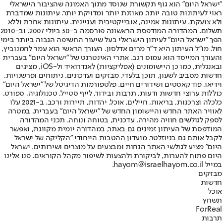
"ישראל היום" הוא גוף תקשורת שנוסד מתוך האמונה שהציבור הישראלי
ראוי לעיתונות טובה יותר, מאוזנת יותר ומדויקת יותר. עיתונות שמדברת
ולא צועקת. עיתונות אמינה, אובייקטיבית ועניינית. עיתונות אחרת וללא
תשלום. המהדורה המודפסת הראשונה פורסמה ב-30 ביולי 2007, וב-2010
הפך "ישראל היום" לעיתון הישראלי בעל שיעור החשיפה הגבוה ביותר בימי
חול. מו"ל העיתון היא ד"ר מרים אדלסון. העורך הראשי הוא עמר לחמנוביץ,
והעורך המייסד הוא עמוס רגב. אתרי האינטרנט של "ישראל היום" בעברית
ובאנגלית, כמו כן היישומונים (אפליקציות) לאנדרואיד ול-iOS, מציגים
חדשות מסביב לשעון, תוכן בלעדי, מבזקים ועדכונים, ניתוחים ופרשנויות,
וידיאו, פודקאסטים ושידורים חיים. פלטפורמות הדיגיטל של "ישראל היום"
כוללות ערוצי חדשות ודעות, תרבות ובידור, לייף סטייל, טכנולוגיה, ספורט,
כלכלה וצרכנות, בריאות, חיילים, אוכל, יהדות, תיירות ורכב. ב-2021 עלו
לאוויר האתר החדש והיישומון החדש של "ישראל היום" בעברית, במטרה
לספק לגולשים חוויה מהירה, עדכנית, בטוחה ונוחה. תכני המהדורה
המודפסת של העיתון זמינים גם באתר, במהדורה יומית מקוונת, ואפשר
לקבל אותם גם בניוזלטר. מועדון ההטבות הייחודי "הקליקה של ישראל
היום" מציע לגולשי האתר הנחות ומבצעים על מוצרים ושירותים. ישראל
היום פתוח להערות, לביקורת ולהצעות לשיפור מקהל הקוראים. פנו אלינו
במייל hayom@israelhayom.co.il.
מבזקים
חדשות
אוכל
תשחץ
ForReal
תרבות