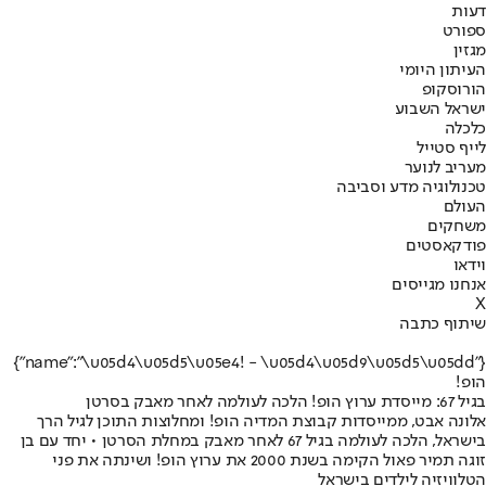
דעות
ספורט
מגזין
העיתון היומי
הורוסקופ
ישראל השבוע
כלכלה
לייף סטייל
מעריב לנוער
טכנולוגיה מדע וסביבה
העולם
משחקים
פודקאסטים
וידאו
אנחנו מגייסים
X
שיתוף כתבה
{"name":"\u05d4\u05d5\u05e4! - \u05d4\u05d9\u05d5\u05dd"}
הופ!
בגיל 67: מייסדת ערוץ הופ! הלכה לעולמה לאחר מאבק בסרטן
אלונה אבט, ממייסדות קבוצת המדיה הופ! ומחלוצות התוכן לגיל הרך
בישראל, הלכה לעולמה בגיל 67 לאחר מאבק במחלת הסרטן • יחד עם בן
זוגה תמיר פאול הקימה בשנת 2000 את ערוץ הופ! ושינתה את פני
הטלוויזיה לילדים בישראל