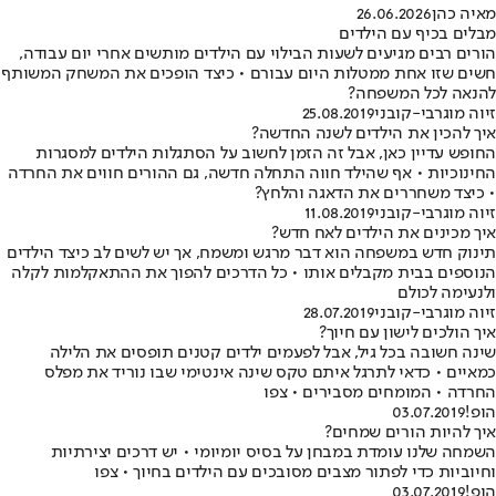
מאיה כהן
26.06.2026
מבלים בכיף עם הילדים
הורים רבים מגיעים לשעות הבילוי עם הילדים מותשים אחרי יום עבודה,
חשים שזו אחת ממטלות היום עבורם • כיצד הופכים את המשחק המשותף
להנאה לכל המשפחה?
זיוה מוגרבי-קובני
25.08.2019
איך להכין את הילדים לשנה החדשה?
החופש עדיין כאן, אבל זה הזמן לחשוב על הסתגלות הילדים למסגרות
החינוכיות • אף שהילד חווה התחלה חדשה, גם ההורים חווים את החרדה
• כיצד משחררים את הדאגה והלחץ?
זיוה מוגרבי-קובני
11.08.2019
איך מכינים את הילדים לאח חדש?
תינוק חדש במשפחה הוא דבר מרגש ומשמח, אך יש לשים לב כיצד הילדים
הנוספים בבית מקבלים אותו • כל הדרכים להפוך את ההתאקלמות לקלה
ולנעימה לכולם
זיוה מוגרבי-קובני
28.07.2019
איך הולכים לישון עם חיוך?
שינה חשובה בכל גיל, אבל לפעמים ילדים קטנים תופסים את הלילה
כמאיים • כדאי לתרגל איתם טקס שינה אינטימי שבו נוריד את מפלס
החרדה • המומחים מסבירים • צפו
הופ!
03.07.2019
איך להיות הורים שמחים?
השמחה שלנו עומדת במבחן על בסיס יומיומי • יש דרכים יצירתיות
וחיוביות כדי לפתור מצבים מסובכים עם הילדים בחיוך • צפו
הופ!
03.07.2019