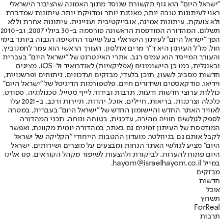
"ישראל היום" הוא גוף תקשורת שנוסד מתוך האמונה שהציבור הישראלי
ראוי לעיתונות טובה יותר, מאוזנת יותר ומדויקת יותר. עיתונות שמדברת
ולא צועקת. עיתונות אמינה, אובייקטיבית ועניינית. עיתונות אחרת וללא
תשלום. המהדורה המודפסת הראשונה פורסמה ב-30 ביולי 2007, וב-2010
הפך "ישראל היום" לעיתון הישראלי בעל שיעור החשיפה הגבוה ביותר בימי
חול. מו"ל העיתון היא ד"ר מרים אדלסון. העורך הראשי הוא עמר לחמנוביץ,
והעורך המייסד הוא עמוס רגב. אתרי האינטרנט של "ישראל היום" בעברית
ובאנגלית, כמו כן היישומונים (אפליקציות) לאנדרואיד ול-iOS, מציגים
חדשות מסביב לשעון, תוכן בלעדי, מבזקים ועדכונים, ניתוחים ופרשנויות,
וידיאו, פודקאסטים ושידורים חיים. פלטפורמות הדיגיטל של "ישראל היום"
כוללות ערוצי חדשות ודעות, תרבות ובידור, לייף סטייל, טכנולוגיה, ספורט,
כלכלה וצרכנות, בריאות, חיילים, אוכל, יהדות, תיירות ורכב. ב-2021 עלו
לאוויר האתר החדש והיישומון החדש של "ישראל היום" בעברית, במטרה
לספק לגולשים חוויה מהירה, עדכנית, בטוחה ונוחה. תכני המהדורה
המודפסת של העיתון זמינים גם באתר, במהדורה יומית מקוונת, ואפשר
לקבל אותם גם בניוזלטר. מועדון ההטבות הייחודי "הקליקה של ישראל
היום" מציע לגולשי האתר הנחות ומבצעים על מוצרים ושירותים. ישראל
היום פתוח להערות, לביקורת ולהצעות לשיפור מקהל הקוראים. פנו אלינו
במייל hayom@israelhayom.co.il.
מבזקים
חדשות
אוכל
תשחץ
ForReal
תרבות