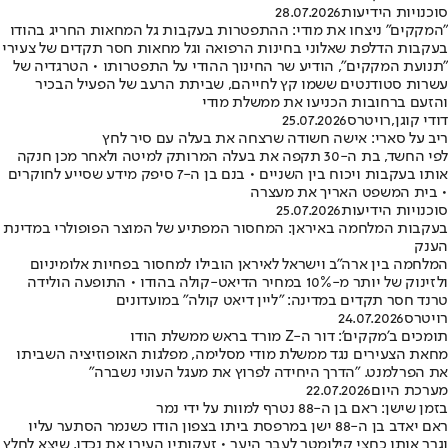
סוכנויות הידיעות
28.07.2026
"המקקים" ניצחו את מודי: ההתפטרות בעקבות גל המחאות החריג בהודו
בעקבות הדלפת שאלוני בחינות הרפואה וגל מחאות חסר תקדים של צעירי
"תנועת המקקים", הודיע שר החינוך ההודי על התפטרותו • הטרגדיה של
עשרות סטודנטים ששמו קץ לחייהם, שביתת הרעב של הפעיל הבכיר
והזעם ברחובות הכניעו את ממשלת מודי
דודי קוגן
,
רויטרס
25.07.2026
ריב על סארי: אישה חשודה שרצחה את בעלה עם סיר לחץ
לפי החשד, בת ה-30 תקפה את בעלה המרותק למיטה ולאחר מכן חנקה
אותו בעקבות ויכוח בין השניים • בנם בן ה-7 סיפק מידע שסייע לחוקרים
• בית המשפט האריך את מעצרה
סוכנויות הידיעות
25.07.2026
בעקבות המלחמה באיראן: המחסור המפתיע של המוצר הפופולרי במדינת
הענק
המלחמה בין ארה"ב וישראל לאיראן הובילו למחסור בפחיות אלומיניום
ולזינוק של יותר מ-10% במחיר הדיאט-קולה בהודו • התופעה הולידה
טרנד חסר תקדים במדינה: "ליין דיאט קולה" במועדונים
רויטרס
24.07.2026
תומכים ב'מקקים': דור ה-Z מורד בראש ממשלת הודו
מחאת הצעירים נגד ממשלת מודי מסלימה, מפלגות האופוזיציה השביתו
את הפרלמנט. "הדרך היחידה לפרוץ את מעגל העוני נשברה"
מערכת היום
22.07.2026
בזמן שישן: ראם בן ה-88 נטרף למוות על ידי נמר
ראם יאדב בן ה-88 ישן במרפסת ביתו בצפון הודו כשנמר הסתער עליו
וגרר אותו כחצי קילומטר לעבר היער • זעקותיו העירו את נכדו, שיצא לחלץ