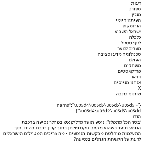
דעות
ספורט
מגזין
העיתון היומי
הורוסקופ
ישראל השבוע
כלכלה
לייף סטייל
מעריב לנוער
טכנולוגיה מדע וסביבה
העולם
משחקים
פודקאסטים
וידאו
אנחנו מגייסים
X
שיתוף כתבה
{"name":"\u05d4\u05d5\u05d3\u05d5 -
\u05d4\u05d9\u05d5\u05dd"}
הודו
"בסך הכל מתפלל": נוסע תועד מדליק אש במהלך נסיעה ברכבת
הנוסע תועד כשהוא מקיים טקס פולחן בתוך קרון רכבת בהודו, תוך
התעלמות מוחלטת מבקשות הנוסעים • מה צריכים המטיילים הישראלים
לדעת על הקשחת הנהלים בנסיעה?