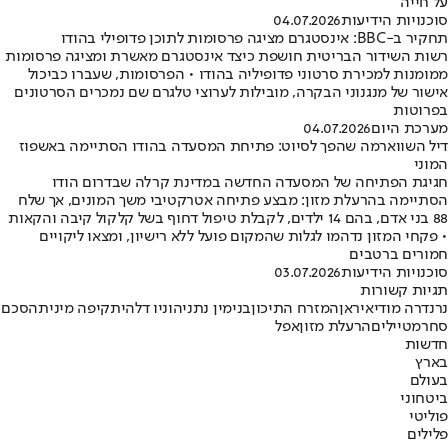
על חייה
סוכנויות הידיעות
04.07.2026
תחקיר ב-BBC: אינסטגרם מציגה פרסומות לתוכן פדופילי בהודו
רשות השידור הבריטית חושפת כיצד אינסטגרם מאשרת ומציגה פרסומות
ממומנות למכירת סרטוני פדופיליה בהודו • הפרסומות, שעברו כביכול
אישור של מנגנוני הבקרה, מובילות לערוצי טלגרם שם נמכרים הסרטונים
בפרוטות
מערכת היום
04.07.2026
דיל השווארמה שהפך לסיוט: פתיחת המסעדה בהודו הסתיימה באשפוז
המוני
חגיגת הפתיחה של המסעדה החדשה במדינת קרלה שבדרום הודו
הסתיימה בהרעלת מזון: מבצע פתיחה אטרקטיבי משך המונים, אך שלח
88 בני אדם, בהם 14 ילדים, לקבלת טיפול דחוף בשל קלקול קיבה והקאות
• פקחי המזון נדהמו לגלות שהמקום פועל ללא רישיון, ומצאו ליקויים
חמורים ברטבים
סוכנויות הידיעות
03.07.2026
תגיות קשורות
נרנדרה מודי
איראן
המזרח התיכון
בנימין נתניהו
ניו דלהי
תקיפה מינית
הסכם
סחר
מטיילים
הרעלת מזון
אפל
חדשות
בארץ
בעולם
ביטחוני
פוליטי
פלילים