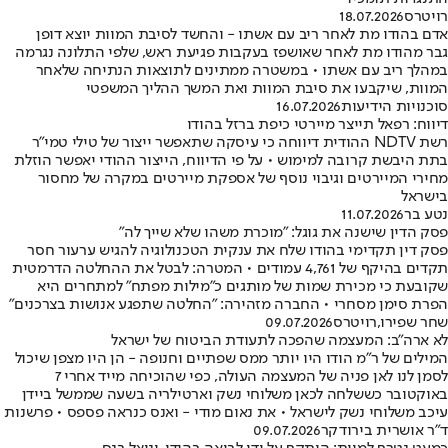
רויטרס
18.07.2026
אדם בהודו מת לאחר ריב עם אשתו - והחשד לסיבת המוות יוצא דופן
גבר מהודו מת לאחר שאושפז בעקבות פגיעת ראש, שלפי התלונה נגרמה
במהלך ריב עם אשתו • במשטרה ממתינים לתוצאות הנתיחה שלאחר
המוות, שיקבעו את סיבת המוות ואת המשך ההליך המשפטי
סוכנויות הידיעות
16.07.2026
דיווח: רפאל תייצר מיירטי כיפת ברזל בהודו
רשת NDTV ההודית דיווחה כי עיסקה שתאפשר ייצור של טילי טמי"ר
בתת היבשת קרובה למימוש • על פי הדיווח, הייצור ההודי יאפשר הוזלת
מחירי המיירטים וגיבוי נוסף של אספקת מיירטים במקרה של מחסור
בישראל
נטע בר
11.07.2026
פסק הדין שישנה את גוגל: "מוכרת משהו שלא שייך לה"
פסק דין תקדימי בהודו שלח את ענקית הטכנולוגיה להגיש ערעור חסר
תקדים בהיקף של 4,761 עמודים • המטרה: לבטל את ההחלטה הדרמטית
שקובעת כי מכירת שמות של מותגים כ"מילות מפתח" למתחרים היא
הפרת סימן מסחרי • החברה מזהירה: "החלטה שתפגע אנושות בצרכנים"
שחר שפירו
,
רויטרס
09.07.2026
לא ארה"ב: המעצמה שהפכה לתעודת הביטוח של ישראל
המילים של ר"מ הודו היו יותר ממס שפתיים וחנופה - הן היו מצפן שיכול
לסמן לנו לאן פניה של המעצמה העולה, כפי שהוכיחה מייד אחרי 7
באוקטובר כששלחה לכאן משלוחי נשק וארטילריה בשעה שממשל ביידן
עיכב משלוחי נשק לישראל • את נאום מודי - ואנס כנראה פספס • פרשנות
ד"ר אושרית בירודקר
09.07.2026