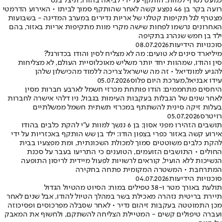
כמעט נטרף למוות: הותקף על ידי לביאה בהודו, וניצל בנס
רועה בקר בן 46 נפצע קשה לאחר שהותקף סמוך לביתו • האירוע הדרמטי
מצטרף לגל תקיפות קטלני של אריות נדירים במערב המדינה - בשבועות
האחרונים נרשמו לפחות שישה מקרי מוות מתקיפות אריות באזור, בהם
ילד בן חמש שנהרג בתקיפה
סוכנויות הידיעות
08.07.2026
מיליארד סינים לא טועים: מה לא מצליח לסין והודו בכדורגל?
סין והודו, שמהוות יחד יותר משליש מאוכלוסיית העולם, לא מצליחות
להגיע למונדיאל • זה מה שישראל צריכה ללמוד מהכישלון שלהן
עידו אבניאל
,
מערכת היום פלוס
05.07.2026
היחסים מתחממים: הודו פותחת מכרזי חשמל לארבע חברות מסין
לאחר שנים של הגבלות בעקבות העימות בגבול, ניו דלהי אישרה לחברות
בעלות זיקה סינית להשתתף במכרזי תשתית חשמל ממשלתיים
רויטרס
05.07.2026
תושבים הזהירו מפני אסון: בן 6 ננשך למוות ע"י להקת כלבים בהודו
אירוע קשה באזור כפרי בצפון הודו: ילד בן שש הותקף באכזריות על ידי
להקת כלבים משוטטים סמוך למכולת השכונתית, ומת מפצעיו בבית
החולים • התושבים הזועמים, הטוענים כי התריעו בעבר על סכנת
הנשיכות ללא הועיל, קוראים לרשויות לפעול מיידית לריסון התופעה
המתרחבת • המשטרה המקומית פתחה בחקירה
סוכנויות הידיעות
04.07.2026
תולעת באורך מטר ו-38 טפילים במוח: הסיוט מהטיול הגדול
תיירת בריטית נזהרה מאכילת בשר במהלך הטיול להודו, אבל שנים לאחר
מכן התמוטטה בעקבות זיהום נדיר • לאחר שסבלה מפרכוסים ופסיכוזה
ועברה טיפולים קשים - המטיילת הצליחה להשתקם, ולחשוף את המאבק