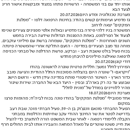
אותו יחד עם בני המשפחה • הרשויות פתחו במצוד ומבקשות אישור חריג
לצעד הבא
מערכת טכנולוגיה ומדע היום
20.07.2026
גז מדמיע ועימותים קשים בהודו: בחינות הרפואה דלפו - ״מפלגת
המקקים״ יצאה לרחוב
המשטרה בניו דלהי פיזרה בגז מדמיע ובאלות אלפי מפגינים צעירים שניסו
לצעוד אל הפרלמנט, באחת ההפגנות הגדולות שידעה הבירה בחמש
השנים האחרונות • ״מפלגת המקקים״, שצמחה ברשת עם מיליוני עוקבים,
מוחה נגד מצב הצעירים במדינה • הזעם התלקח אחרי שהמשטרה פינתה
בכוח פעיל בולט ששבת רעב - וברקע, פרשת ההדלפה של מבחני הכניסה
לרפואה שאילצה מיליונים להיבחן מחדש
דודי קוגן
20.07.2026
המירוץ לחלל נמשך: חללית פרטית שוגרה לראשונה בהודו
"ויקראם-1" שוגרה היום בהצלחה מסוכנות החלל ההודית והגיעה סובב
כדור הארץ • השיגור ההיסטורי פותח במדינה עידן חדש - ורושם הישג
שבוצע עד כה רק בארה"ב ובסין • היעד הבא של החברה: שירות שיגור
מהיר ללוויינים במודל של "מונית לחלל"
מערכת היום
18.07.2026
אחד ממובילי "מפלגת המקקים" בהודו פונה בכוח לביה"ח; מהומות פרצו
במקום
הפעיל החברתי סונאם וונגצ'וק בן ה-59, פעיל חברתי מוכר, שבת רעב
בדרישה לפטר את שר החינוך ההודי עקב שחיתות והדלפות במבחני
הקבלה ללימודי רפואה • לאחר שבית המשפט הורה להתערב כדי להציל
את חייו, פשטו שוטרים על מאהל המחאה והעבירו אותו לבית החולים חרף
התנגדות תומכיו