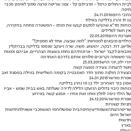
לבית החולים כרמל - מרביתם קל • צפו: שריפה פרצה סמוך לאימון מכבי
חיפה
כתבי היום
24.11.2016
בן 31 נהרג בדליקה באילת
כוחות מד"א שהגיעו למקום קבעו את מותו • המשטרה פתחה בחקירה,
אין חשד לפלילים
מערכת היום
22.05.2015
הילדים מובאים למנוחות: "למה שבעה, אחד לא מספיק?"
אליאן, דוד, רבקה, יהושוע, משה, שרה ויעקב שנספו בדליקה בברוקלין
מובאים לקבר ישראל • ארונותיהם נחתו בשעות הצהריים, אביהם ומאות
בני משפחה וקרובים מלווים אותם בדרכם האחרונה
יורי ילון
,
יוני הרש
23.03.2015
חשד להצתה: צעירה נפגעה קשה
הצעירה חולצה מתוך חדר האמבטיה בקומה השלישית בווילה בפסגת זאב
אפרת פורשר
24.01.2015
אסון בנר האחרון: ילד בן 10 נהרג בדליקה
כוחות כיבוי גדולים הוזעקו הלילה לדירה שעלתה באש בבית שמש • אביו
של הילד ניסה לחלץ אותו ואת אחיו - ונפגע קשה באירוע
אפרת פורשר
24.12.2014
תגיות קשורות
שריפה
הצתה
אש
מודיעין
חיפה
בית שמש
לוחמי האש
מכבי אש
אילת
חדשות
ישראל היום
חדשות
בארץ
בעולם