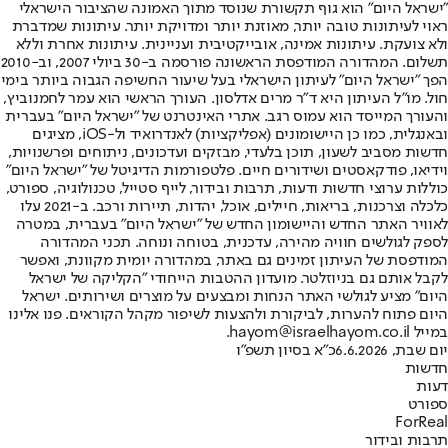
"ישראל היום" הוא גוף תקשורת שנוסד מתוך האמונה שהציבור הישראלי
ראוי לעיתונות טובה יותר, מאוזנת יותר ומדויקת יותר. עיתונות שמדברת
ולא צועקת. עיתונות אמינה, אובייקטיבית ועניינית. עיתונות אחרת וללא
תשלום. המהדורה המודפסת הראשונה פורסמה ב-30 ביולי 2007, וב-2010
הפך "ישראל היום" לעיתון הישראלי בעל שיעור החשיפה הגבוה ביותר בימי
חול. מו"ל העיתון היא ד"ר מרים אדלסון. העורך הראשי הוא עמר לחמנוביץ,
והעורך המייסד הוא עמוס רגב. אתרי האינטרנט של "ישראל היום" בעברית
ובאנגלית, כמו כן היישומונים (אפליקציות) לאנדרואיד ול-iOS, מציגים
חדשות מסביב לשעון, תוכן בלעדי, מבזקים ועדכונים, ניתוחים ופרשנויות,
וידיאו, פודקאסטים ושידורים חיים. פלטפורמות הדיגיטל של "ישראל היום"
כוללות ערוצי חדשות ודעות, תרבות ובידור, לייף סטייל, טכנולוגיה, ספורט,
כלכלה וצרכנות, בריאות, חיילים, אוכל, יהדות, תיירות ורכב. ב-2021 עלו
לאוויר האתר החדש והיישומון החדש של "ישראל היום" בעברית, במטרה
לספק לגולשים חוויה מהירה, עדכנית, בטוחה ונוחה. תכני המהדורה
המודפסת של העיתון זמינים גם באתר, במהדורה יומית מקוונת, ואפשר
לקבל אותם גם בניוזלטר. מועדון ההטבות הייחודי "הקליקה של ישראל
היום" מציע לגולשי האתר הנחות ומבצעים על מוצרים ושירותים. ישראל
היום פתוח להערות, לביקורת ולהצעות לשיפור מקהל הקוראים. פנו אלינו
במייל hayom@israelhayom.co.il.
יום שבת, 6.6.2026
כ"א בסיון תשפ"ו
חדשות
דעות
ספורט
ForReal
תרבות ובידור