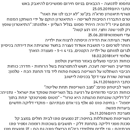
נחסמו לתנועה • הכבאים בגיוס חירום ממשיכים להיאבק באש
כתבי היום
23.05.2019
נשרף תיאטרון מרא"ה בק"ש: "לא יכבו לנו את האור"
טרם התבררו הסיבות לשריפה • התיאטרון הוקם על ידי השחקן המנוח
מנחם עיני ז"ל והיה היחיד מסוגו בגליל העליון • אלמנתו: "התיאטרון שופץ
רק לפני שנה וחצי, זהו רגע קשה"
עדי חשמונאי
25.06.2018
חשד: הציתה את הדירה וניסתה לרצוח את ילדיה
הותר לפרסום כי תושבת אשדוד נעצרה בחשד שהציתה את דירתה בניסיון
לגרום למותם של ילדיה הקטנים, בני 4 ו-5 • מעצרה הוארך
שלומי דיאז
18.02.2018
כוחות הכיבוי פועלים באזור מודיעין וטלמון
מודיעין: השריפה דעכה, חשש להתפרצות בשל הרוחות • חדרה: כוחות
הכיבוי השתלטו על השריפה בשטח פתוח ליד גדר תחנת הכח • טלמון:
נשרפה שורת עצי דקל בכניסה ליישוב
כתבי היום
24.11.2016
השר לביטחון פנים: "מצב השריפות תחת שליטה"
כוחות הכיבוי מדווחים על רגיעה בגל השריפות שפוקד את ישראל • נתניהו:
"כל דליקה שנגרמת מהצתה היא טרור" • "מטוס סופרטנקר ינחת בתוך
יממה" • בחיפה פונו 60 אלף בני אדם מבתיהם • מוקדי דליקה חדשים
ביערות מנשה
מערכת היום
24.11.2016
השריפות משתוללות בחיפה: 27 נפגעים פונו לבית חולים במצב קל
סכנת מפני דליקה בתחנת דלק • תושבים בשכונות רוממה וספיר פונו
מבתיהם • גני ילדים ותלמידי ביה"ס הריאלי פונה גם הם • 27 נפגעים פונו