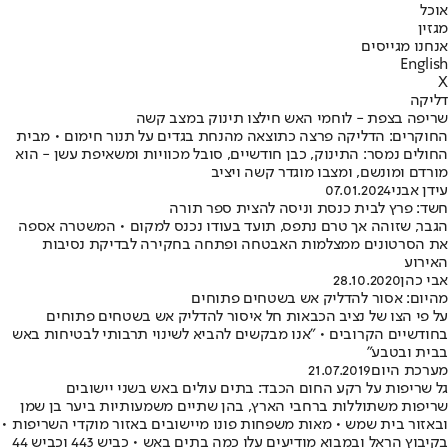
אוכל
מגזין
אנחנו מגייסים
English
X
דליקה
שריפה בצפת - לוחמי האש חילצו תינוק במצב קשה
החוקרים: הדליקה פרצה כתוצאה מהנחת בגדים על תנור חימום • מבית
החולים נמסר: התינוק, כבן חודשיים, סובל מכוויות ומשאיפת עשן - הוא
מורדם ומונשם, ומצבו מוגדר קשה ויציב
עידן אבני
07.01.2024
חשד: פרץ לבית כנסת וניסה להצית ספר תורה
הגבר, שזוהה אך טרם נתפס, תועד בעודו נכנס למקום • המשטרה אספה
את הסרטונים ממצלמות האבטחה ופתחה בחקירה לבדיקת נסיבות
האירוע
אבי כהן
28.10.2020
מהיום: אסור להדליק אש בשטחים פתוחים
על פי הצו של נציב הכבאות חל איסור להדליק אש בשטחים פתוחים
בחודשיים הקרובים • "אנו מבקשים להביא לשינוי תרבותי לבטיחות באש
בבית ובטבע"
מערכת היום
21.07.2019
גל שריפות על רקע החום הכבד: בתים עולים באש בשני יישובים
שריפות משתוללות ברחבי הארץ, בהן שתיים משמעותיות ביער בן שמן
ובאזור בית שמש • מאות משפחות פונו מיישובים באזור מוקדי השריפות •
בקיבוץ הראל ובמבוא מודיעים עלו כמה בתים באש • כביש 443 וכביש 44