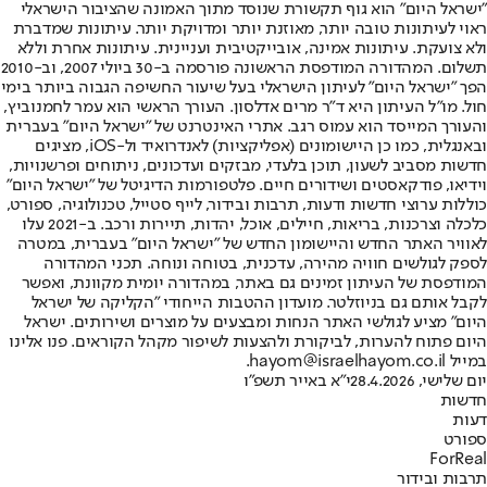
"ישראל היום" הוא גוף תקשורת שנוסד מתוך האמונה שהציבור הישראלי
ראוי לעיתונות טובה יותר, מאוזנת יותר ומדויקת יותר. עיתונות שמדברת
ולא צועקת. עיתונות אמינה, אובייקטיבית ועניינית. עיתונות אחרת וללא
תשלום. המהדורה המודפסת הראשונה פורסמה ב-30 ביולי 2007, וב-2010
הפך "ישראל היום" לעיתון הישראלי בעל שיעור החשיפה הגבוה ביותר בימי
חול. מו"ל העיתון היא ד"ר מרים אדלסון. העורך הראשי הוא עמר לחמנוביץ,
והעורך המייסד הוא עמוס רגב. אתרי האינטרנט של "ישראל היום" בעברית
ובאנגלית, כמו כן היישומונים (אפליקציות) לאנדרואיד ול-iOS, מציגים
חדשות מסביב לשעון, תוכן בלעדי, מבזקים ועדכונים, ניתוחים ופרשנויות,
וידיאו, פודקאסטים ושידורים חיים. פלטפורמות הדיגיטל של "ישראל היום"
כוללות ערוצי חדשות ודעות, תרבות ובידור, לייף סטייל, טכנולוגיה, ספורט,
כלכלה וצרכנות, בריאות, חיילים, אוכל, יהדות, תיירות ורכב. ב-2021 עלו
לאוויר האתר החדש והיישומון החדש של "ישראל היום" בעברית, במטרה
לספק לגולשים חוויה מהירה, עדכנית, בטוחה ונוחה. תכני המהדורה
המודפסת של העיתון זמינים גם באתר, במהדורה יומית מקוונת, ואפשר
לקבל אותם גם בניוזלטר. מועדון ההטבות הייחודי "הקליקה של ישראל
היום" מציע לגולשי האתר הנחות ומבצעים על מוצרים ושירותים. ישראל
היום פתוח להערות, לביקורת ולהצעות לשיפור מקהל הקוראים. פנו אלינו
במייל hayom@israelhayom.co.il.
יום שלישי, 28.4.2026
י"א באייר תשפ"ו
חדשות
דעות
ספורט
ForReal
תרבות ובידור