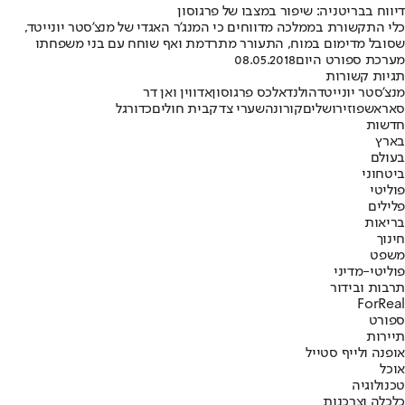
דיווח בבריטניה: שיפור במצבו של פרגוסון
כלי התקשורת בממלכה מדווחים כי המנג'ר האגדי של מנצ'סטר יונייטד,
שסובל מדימום במוח, התעורר מתרדמת ואף שוחח עם בני משפחתו
מערכת ספורט היום
08.05.2018
תגיות קשורות
מנצ'סטר יונייטד
הולנד
אלכס פרגוסון
אדווין ואן דר
סאר
אשפוז
ירושלים
קורונה
שערי צדק
בית חולים
כדורגל
חדשות
בארץ
בעולם
ביטחוני
פוליטי
פלילים
בריאות
חינוך
משפט
פוליטי-מדיני
תרבות ובידור
ForReal
ספורט
תיירות
אופנה ולייף סטייל
אוכל
טכנולוגיה
כלכלה וצרכנות