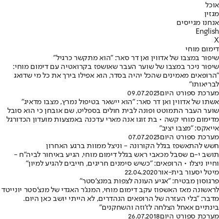
אוכל
מגזין
אנחנו מגייסים
English
X
דימום מוחי
שיפור במצבו של אדווין ואן דר סאר: "הוא מתקשר כרגיל"
שיפור ניכר במצבו של שוער העבר שאושפז בקרואטיה עם דימום מוחי:
"הרופאים מאמינים שהכל יהיה בסדר, הוא אפילו בירך את כל מי שדואג
לבריאותו"
מערכת ספורט היום
09.07.2023
אשתו של אדווין ואן דר סאר: "הוא יישאר בטיפול נמרץ, מצבו מדאיג"
שוער העבר התמוטט ופונה לבית חולים בספליט, שם אובחן כי הוא סובל
מדימום מוחי קשה • בת זוגו אנה מארי עדכנה באמצעות מועדון הכדורגל
אייאקס: "מצבו יציב"
מערכת ספורט היום
07.07.2023
חשש להתאשפז בגלל הקורונה - וניצל ממוות ברגע האחרון
תושב י-ם שסבל מכאבי ראש בגלל דימום מוחי, הגיע באיחור לביה"ח -
וחייו ניצלו • הרופאים: "כשיש סימנים חריגים, חייבים להגיע למיון"
מיטל יסעור בית-אור
22.04.2020
פרגוסון מבטיח: "אגיע העונה לצפות במנצ'סטר"
לראשונה מאז האשפוז עקב דימום מוחי, המנג'ר האגדי של מנצ'סטר יונייטד
מדבר: "בלי העזרה של הרופאים הנהדרים, לא הייתי יושב כאן היום.
בינתיים אאחל הצלחה לז'וזה והשחקנים"
מערכת ספורט היום
26.07.2018