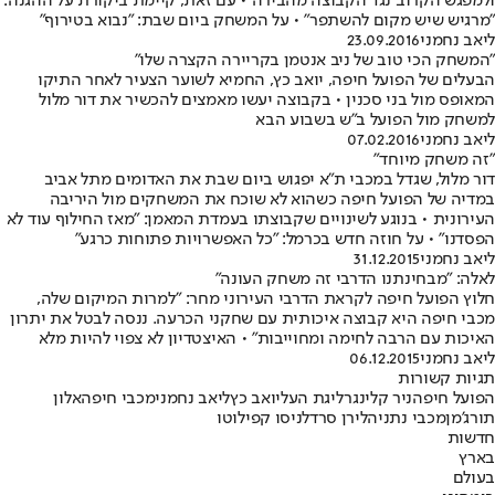
ולמפגש הקרוב נגד הקבוצה מהבירה • עם זאת, קיימת ביקורת על ההגנה:
"מרגיש שיש מקום להשתפר" • על המשחק ביום שבת: "נבוא בטירוף"
ליאב נחמני
23.09.2016
"המשחק הכי טוב של ניב אנטמן בקריירה הקצרה שלו"
הבעלים של הפועל חיפה, יואב כץ, החמיא לשוער הצעיר לאחר התיקו
המאופס מול בני סכנין • בקבוצה יעשו מאמצים להכשיר את דור מלול
למשחק מול הפועל ב"ש בשבוע הבא
ליאב נחמני
07.02.2016
"זה משחק מיוחד"
דור מלול, שגדל במכבי ת"א יפגוש ביום שבת את האדומים מתל אביב
במדיה של הפועל חיפה כשהוא לא שוכח את המשחקים מול היריבה
העירונית • בנוגע לשינויים שקבוצתו בעמדת המאמן: "מאז החילוף עוד לא
הפסדנו" • על חוזה חדש בכרמל: "כל האפשרויות פתוחות כרגע"
ליאב נחמני
31.12.2015
לאלה: "מבחינתנו הדרבי זה משחק העונה"
חלוץ הפועל חיפה לקראת הדרבי העירוני מחר: "למרות המיקום שלה,
מכבי חיפה היא קבוצה איכותית עם שחקני הכרעה. ננסה לבטל את יתרון
האיכות עם הרבה לחימה ומחוייבות" • האיצטדיון לא צפוי להיות מלא
ליאב נחמני
06.12.2015
תגיות קשורות
הפועל חיפה
ניר קלינגר
ליגת העל
יואב כץ
ליאב נחמני
מכבי חיפה
אלון
תורג'מן
מכבי נתניה
לירן סרדל
ניסו קפילוטו
חדשות
בארץ
בעולם