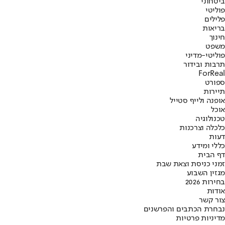
ביטחוני
פוליטי
פלילים
בריאות
חינוך
משפט
פוליטי-מדיני
תרבות ובידור
ForReal
ספורט
תיירות
אופנה ולייף סטייל
אוכל
טכנולוגיה
כלכלה וצרכנות
דעות
כללי ומידע
דף הבית
זמני כניסת וצאת שבת
מגזין השבוע
בחירות 2026
אודות
צור קשר
נבחרת הכתבים והפרשנים
מדיניות פרטיות