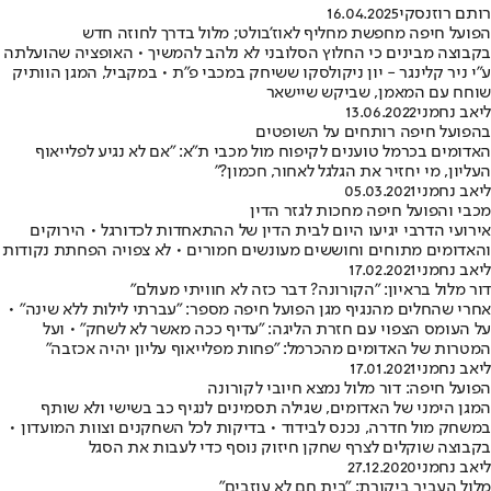
רותם רוזנסקי
16.04.2025
הפועל חיפה מחפשת מחליף לאוז'בולט; מלול בדרך לחוזה חדש
בקבוצה מבינים כי החלוץ הסלובני לא נלהב להמשיך • האופציה שהועלתה
ע"י ניר קלינגר - יון ניקולסקו ששיחק במכבי פ"ת • במקביל, המגן הוותיק
שוחח עם המאמן, שביקש שיישאר
ליאב נחמני
13.06.2022
בהפועל חיפה רותחים על השופטים
האדומים בכרמל טוענים לקיפוח מול מכבי ת"א: "אם לא נגיע לפלייאוף
העליון, מי יחזיר את הגלגל לאחור, חכמון?"
ליאב נחמני
05.03.2021
מכבי והפועל חיפה מחכות לגזר הדין
אירועי הדרבי יגיעו היום לבית הדין של ההתאחדות לכדורגל • הירוקים
והאדומים מתוחים וחוששים מעונשים חמורים • לא צפויה הפחתת נקודות
ליאב נחמני
17.02.2021
דור מלול בראיון: "הקורונה? דבר כזה לא חוויתי מעולם"
אחרי שהחלים מהנגיף מגן הפועל חיפה מספר: "עברתי לילות ללא שינה" •
על העומס הצפוי עם חזרת הליגה: "עדיף ככה מאשר לא לשחק" • ועל
המטרות של האדומים מהכרמל: "פחות מפלייאוף עליון יהיה אכזבה"
ליאב נחמני
17.01.2021
הפועל חיפה: דור מלול נמצא חיובי לקורונה
המגן הימני של האדומים, שגילה תסמינים לנגיף כב בשישי ולא שותף
במשחק מול חדרה, נכנס לבידוד • בדיקות לכל השחקנים וצוות המועדון •
בקבוצה שוקלים לצרף שחקן חיזוק נוסף כדי לעבות את הסגל
ליאב נחמני
27.12.2020
מלול העביר ביקורת: "בית חם לא עוזבים"