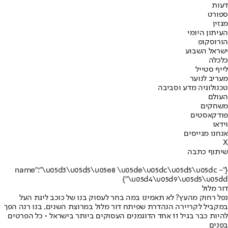
דעות
ספורט
מגזין
העיתון היומי
הורוסקופ
ישראל השבוע
כלכלה
לייף סטייל
מעריב לנוער
טכנולוגיה מדע וסביבה
העולם
משחקים
פודקאסטים
וידאו
אנחנו מגייסים
X
שיתוף כתבה
{"name":"\u05d3\u05d5\u05e8 \u05de\u05dc\u05d5\u05dc -
\u05d4\u05d9\u05d5\u05dd"}
דור מלול
נפל רחוק מהעץ? לא תאמינו במה בחר לעסוק בנו של כוכב ליגת העל
במקביל לקריירה הנהדרת שפיתח דור מלול במרוצת השנים, בנו רנה הפך
להיות כבר בגיל 11 אחד הדוגמנים העסוקים ביותר בישראל • כל הפרטים
בפנים