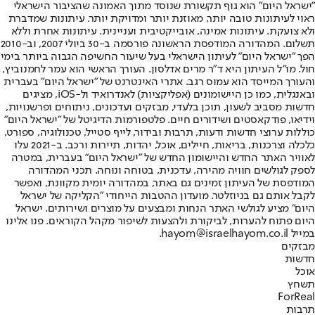
"ישראל היום" הוא גוף תקשורת שנוסד מתוך האמונה שהציבור הישראלי
ראוי לעיתונות טובה יותר, מאוזנת יותר ומדויקת יותר. עיתונות שמדברת
ולא צועקת. עיתונות אמינה, אובייקטיבית ועניינית. עיתונות אחרת וללא
תשלום. המהדורה המודפסת הראשונה פורסמה ב-30 ביולי 2007, וב-2010
הפך "ישראל היום" לעיתון הישראלי בעל שיעור החשיפה הגבוה ביותר בימי
חול. מו"ל העיתון היא ד"ר מרים אדלסון. העורך הראשי הוא עמר לחמנוביץ,
והעורך המייסד הוא עמוס רגב. אתרי האינטרנט של "ישראל היום" בעברית
ובאנגלית, כמו כן היישומונים (אפליקציות) לאנדרואיד ול-iOS, מציגים
חדשות מסביב לשעון, תוכן בלעדי, מבזקים ועדכונים, ניתוחים ופרשנויות,
וידיאו, פודקאסטים ושידורים חיים. פלטפורמות הדיגיטל של "ישראל היום"
כוללות ערוצי חדשות ודעות, תרבות ובידור, לייף סטייל, טכנולוגיה, ספורט,
כלכלה וצרכנות, בריאות, חיילים, אוכל, יהדות, תיירות ורכב. ב-2021 עלו
לאוויר האתר החדש והיישומון החדש של "ישראל היום" בעברית, במטרה
לספק לגולשים חוויה מהירה, עדכנית, בטוחה ונוחה. תכני המהדורה
המודפסת של העיתון זמינים גם באתר, במהדורה יומית מקוונת, ואפשר
לקבל אותם גם בניוזלטר. מועדון ההטבות הייחודי "הקליקה של ישראל
היום" מציע לגולשי האתר הנחות ומבצעים על מוצרים ושירותים. ישראל
היום פתוח להערות, לביקורת ולהצעות לשיפור מקהל הקוראים. פנו אלינו
במייל hayom@israelhayom.co.il.
מבזקים
חדשות
אוכל
תשחץ
ForReal
תרבות