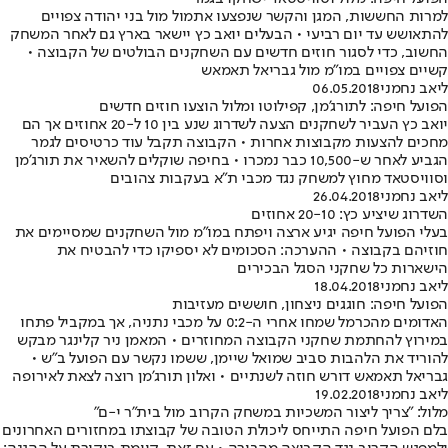
למרות החששות, המגן והקשר שנפצעו אתמול מול בני יהודה צפויים
להתאושש עד יום רביעי • הבעלים יואב כץ יישאר בארץ גם לאחר המשחק
החשוב, כדי לסגור חוזים חדשים עם השחקנים הבולטים של הקבוצה •
קשיים צפויים במו"מ מול גבריאל תאמאש
ליאב נחמני
06.05.2018
הפועל חיפה: לתורג'מן, קפילוטו ומלול הוצעו חוזים חדשים
יואב כץ העביר לשחקנים הצעה לשדרוג שנע בין 10 ל-20 אחוזים אך הם
מחכים להצעות מקבוצות אחרות • הקבוצה תקבל עוד כרטיסים לגמר
הגביע לאחר ש-10,500 כבר נמכרו • בחיפה שוקלים להשאיר את תורג'מן
וסוויסטאד מחוץ למשחק נגד מכבי ת"א בעקבות צהובים
ליאב נחמני
26.04.2018
השדרוג שיציע כץ: 20-10 אחוזים
בעלי הפועל חיפה יגיע ארצה ויפתח במו"מ מול השחקנים שמסיימים את
חוזיהם בקבוצה • ההערכה: הסכומים לא יספיקו כדי להבטיח את
הישארות כל שחקני הסגל הבכירים
ליאב נחמני
18.04.2018
הפועל חיפה: חוגגים ניצחון, חוששים מעזיבות
האדומים מהכרמל שמחו אחרי ה-0:2 על מכבי נתניה, אך במקביל פתחו
במירוץ להחתמת שחקני הקבוצה המחוזרים • המאמן ניר קלינגר מבקש
להוריד את הלהבות סביב שמואל שיימן, ששמו נקשר עם הפועל ב"ש •
גבריאל תאמאש דורש חוזה לשנתיים • ואלון תורג'מן רוצה לצאת לאירופה
ליאב נחמני
19.02.2018
מלול: "צריך ליצור המשכיות במשחק הקרוב מול בית"ר י-ם"
בלם הפועל חיפה התייחס ליכולת הטובה של קבוצתו במחזורים האחרונים