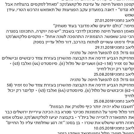
קפטן הפועל חיפה על עזיבת פלקושצ'נקו: "מאחל למקסים בהצלחה אבל
לא נגדנו" • דאגה במועדון עקב הפציעות של תאמאש והרכש הטרי, עידן
שמש
ליאב נחמני
27.01.2019
מימר: "כולם יודעים שלא מדובר בעוד משחק"
מאמן הפועל חיפה מתכונן לדרבי בשבת: "יש פה יוקרה, התכוננו בפגרה
הכי טוב שאפשר. ההגמוניה התהפכה לשנה אחת" • מקסים פלקושצ'נקו
וגילי ורמוט עשויים לפתוח בהרכב, דור מלול עדיין בספק
ליאב נחמני
29.11.2018
נס גדול: 0:5 להפועל חיפה על נתניה
מחזיקת הגביע דרסה את הקבוצה מהשרון בעזרת צמד כיבושים ובישולים
של נס זמיר (58 ו-62) ושערים של מלול (6), סיוסטדט (44) ואלבז (45) •
קלינגר רק יכול לחייך
ליאב נחמני
25.08.2018
נס גדול: 0:5 להפועל חיפה על נתניה
מחזיקת הגביע דרסה את הקבוצה מהשרון בעזרת צמד של נס זמיר (58
ו-62) וכיבושים של מלול (6), סיוסטדט (44) ואלבז (45) • קלינגר רק יכול
לחייך
ליאב נחמני
25.08.2018
"חשבנו שלא יהיה יותר כיף מלפרק את הבמות"
דור מלול סיפר על התמונות מכיכר ספרא בה הכינה עיריית ירושלים כבר
את התפאורה לזכייה של בית"ר • בקבוצה יציעו לפלקושצ'נקו, שבלט אמש
חוזה חדש שישלש את שכרו • בן בסט: "זה רגע שחלמתי עליו כל החיים"
ליאב נחמני
10.05.2018
הפועל חיפה: מלול וסוויסטאד ישחקו בגמר