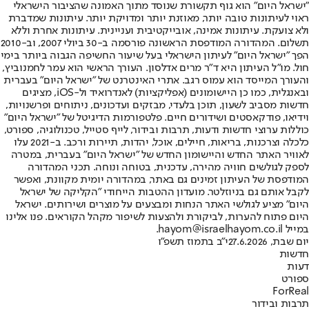
"ישראל היום" הוא גוף תקשורת שנוסד מתוך האמונה שהציבור הישראלי
ראוי לעיתונות טובה יותר, מאוזנת יותר ומדויקת יותר. עיתונות שמדברת
ולא צועקת. עיתונות אמינה, אובייקטיבית ועניינית. עיתונות אחרת וללא
תשלום. המהדורה המודפסת הראשונה פורסמה ב-30 ביולי 2007, וב-2010
הפך "ישראל היום" לעיתון הישראלי בעל שיעור החשיפה הגבוה ביותר בימי
חול. מו"ל העיתון היא ד"ר מרים אדלסון. העורך הראשי הוא עמר לחמנוביץ,
והעורך המייסד הוא עמוס רגב. אתרי האינטרנט של "ישראל היום" בעברית
ובאנגלית, כמו כן היישומונים (אפליקציות) לאנדרואיד ול-iOS, מציגים
חדשות מסביב לשעון, תוכן בלעדי, מבזקים ועדכונים, ניתוחים ופרשנויות,
וידיאו, פודקאסטים ושידורים חיים. פלטפורמות הדיגיטל של "ישראל היום"
כוללות ערוצי חדשות ודעות, תרבות ובידור, לייף סטייל, טכנולוגיה, ספורט,
כלכלה וצרכנות, בריאות, חיילים, אוכל, יהדות, תיירות ורכב. ב-2021 עלו
לאוויר האתר החדש והיישומון החדש של "ישראל היום" בעברית, במטרה
לספק לגולשים חוויה מהירה, עדכנית, בטוחה ונוחה. תכני המהדורה
המודפסת של העיתון זמינים גם באתר, במהדורה יומית מקוונת, ואפשר
לקבל אותם גם בניוזלטר. מועדון ההטבות הייחודי "הקליקה של ישראל
היום" מציע לגולשי האתר הנחות ומבצעים על מוצרים ושירותים. ישראל
היום פתוח להערות, לביקורת ולהצעות לשיפור מקהל הקוראים. פנו אלינו
במייל hayom@israelhayom.co.il.
יום שבת, 27.6.2026
י"ב בתמוז תשפ"ו
חדשות
דעות
ספורט
ForReal
תרבות ובידור