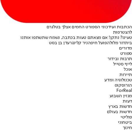
הכתבות ועידכוני הספורט החמים אצלך בטלגרם
להצטרפות
טעינו? נתקן! אם מצאתם טעות בכתבה, נשמח שתשתפו אותנו
בית
דור מלול
הפועל חיפה
ניר קלינגר
עדן בן בסט
מדורים
ספורט
תרבות ובידור
לייף סטייל
אוכל
תיירות
טכנולוגיה ומדע
הורוסקופ
ForReal
מגזין השבוע
דעות
חדשות בארץ
חדשות בעולם
פוליטי
ביטחוני
חינוך