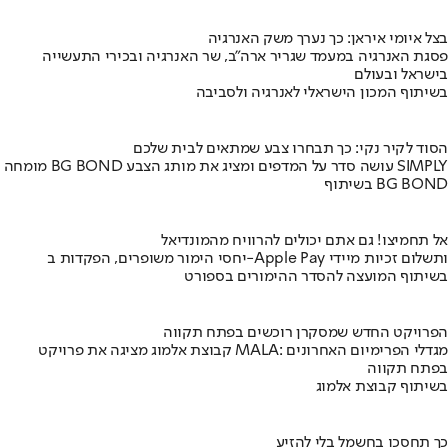
בצל איומי איראן: כך נערך משק האנרגיה
פסגת האנרגיה במעמד שגריר ארה"ב, שר האנרגיה ובכירי התעשייה
בישראל ובעולם
בשיתוף המכון הישראלי לאנרגיה ולסביבה
הסוד לקיר נקי: כך תבחרו צבע שמתאים לבית שלכם
מומחה BG BOND עושה סדר על המדפים ומציג את מותג הצבע SIMPLY
בשיתוף BG BOND
אל תחמיצו! גם אתם יכולים להרוויח מהמונדיאל
יחסי הימור משופרים, הפקדות ב-Apple Pay ותשלום זכיות מיידי
בשיתוף המועצה להסדר ההימורים בספורט
הפרויקט החדש שמסקרן רוכשים בפתח תקווה
קבוצת אלמוג מציגה את פרויקט MALA: מגדלי הפרימיום האחרונים
בפתח תקווה
בשיתוף קבוצת אלמוג
כך תחסכו בחשמל בלי להזיע