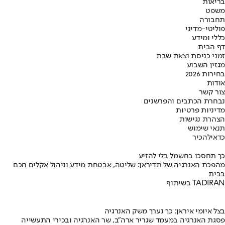
בריאות
משפט
תחבורה
פוליטי-מדיני
כללי ומידע
דף הבית
זמני כניסת וצאת שבת
מגזין השבוע
בחירות 2026
אודות
צור קשר
נבחרת הכתבים והפרשנים
מדיניות פרטיות
הצהרת נגישות
תנאי שימוש
כדאי
להכיר
כך תחסכו בחשמל בלי להזיע
מהפכת האנרגיה של תדיראן: שליטה, אבטחת מידע וניהול אקלים חכם
בבית
בשיתוף TADIRAN
בצל איומי איראן: כך נערך משק האנרגיה
פסגת האנרגיה במעמד שגריר ארה"ב, שר האנרגיה ובכירי התעשייה