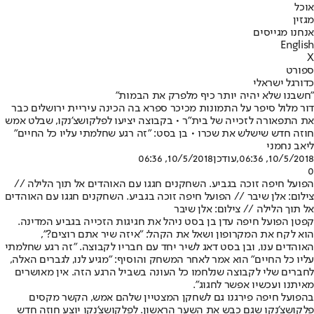
אוכל
מגזין
אנחנו מגייסים
English
X
ספורט
כדורגל ישראלי
"חשבנו שלא יהיה יותר כיף מלפרק את הבמות"
דור מלול סיפר על התמונות מכיכר ספרא בה הכינה עיריית ירושלים כבר
את התפאורה לזכייה של בית"ר • בקבוצה יציעו לפלקושצ'נקו, שבלט אמש
חוזה חדש שישלש את שכרו • בן בסט: "זה רגע שחלמתי עליו כל החיים"
ליאב נחמני
10/5/2018, 06:36
,עודכן
10/5/2018, 06:36
0
הפועל חיפה זוכה בגביע. השחקנים חגגו עם האוהדים אל תוך הלילה //
צילום: אלן שיבר // הפועל חיפה זוכה בגביע. השחקנים חגגו עם האוהדים
אל תוך הלילה // צילום: אלן שיבר
קפטן הפועל חיפה עדן בן בסט ניהל את חגיגות הזכייה בגביע המדינה.
הוא לקח את המקרופון ושאל את הקהל: "איזה שיר אתם רוצים?",
האוהדים ענו, ובן בסט דאג לשיר יחד עם חבריו לקבוצה. "זה רגע שחלמתי
עליו כל החיים" הוא אמר לאחר המשחק והוסיף: "מגיע לנו, לגברים האלה,
לחברים שלי לקבוצה שנלחמו כל העונה בשביל הרגע הזה. אין מאושרים
מאיתנו ועכשיו אפשר לחגוג".
בהפועל חיפה פירגנו גם לשחקן המצטיין שלהם אמש, הקשר מקסים
פלקושצ'נקו שגם כבש את השער הראשון. לפלקושצ'נקו יוצע חוזה חדש