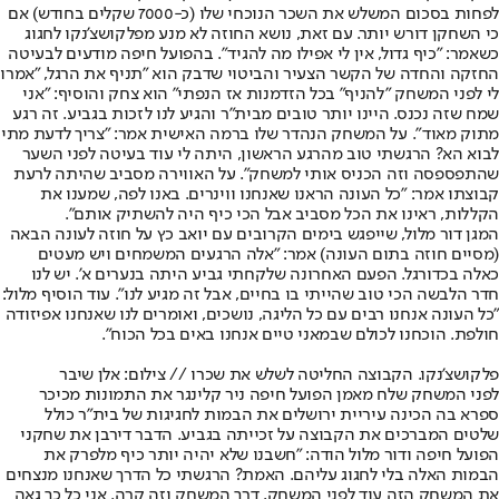
לפחות בסכום המשלש את השכר הנוכחי שלו (כ-7000 שקלים בחודש) אם
כי השחקן דורש יותר. עם זאת, נושא החוזה לא מנע מפלקושצ'נקו לחגוג
כשאמר: "כיף גדול, אין לי אפילו מה להגיד". בהפועל חיפה מודעים לבעיטה
החזקה והחדה של הקשר הצעיר והביטוי שדבק הוא "תניף את הרגל, "אמרו
לי לפני המשחק "להניף" בכל הזדמנות אז הנפתי" הוא צחק והוסיף: "אני
שמח שזה נכנס. היינו יותר טובים מבית"ר והגיע לנו לזכות בגביע. זה רגע
מתוק מאוד". על המשחק הנהדר שלו ברמה האישית אמר: "צריך לדעת מתי
לבוא הא? הרגשתי טוב מהרגע הראשון, היתה לי עוד בעיטה לפני השער
שהתפספסה וזה הכניס אותי למשחק". על האווירה מסביב שהיתה לרעת
קבוצתו אמר: "כל העונה הראנו שאנחנו ווינרים. באנו לפה, שמענו את
הקללות, ראינו את הכל מסביב אבל הכי כיף היה להשתיק אותם".
המגן דור מלול, שייפגש בימים הקרובים עם יואב כץ על חוזה לעונה הבאה
(מסיים חוזה בתום העונה) אמר: "אלה הרגעים המשמחים ויש מעטים
כאלה בכדורגל. הפעם האחרונה שלקחתי גביע היתה בנערים א'. יש לנו
חדר הלבשה הכי טוב שהייתי בו בחיים, אבל זה מגיע לנו". עוד הוסיף מלול:
"כל העונה אנחנו רבים עם כל הליגה, נושכים, ואומרים לנו שאנחנו אפיזודה
חולפת. הוכחנו לכולם שבמאני טיים אנחנו באים בכל הכוח".
פלקושצ'נקו. הקבוצה החליטה לשלש את שכרו // צילום: אלן שיבר
לפני המשחק שלח מאמן הפועל חיפה ניר קלינגר את התמונות מכיכר
ספרא בה הכינה עיריית ירושלים את הבמות לחגיגות של בית"ר כולל
שלטים המברכים את הקבוצה על זכייתה בגביע. הדבר דירבן את שחקני
הפועל חיפה ודור מלול הודה: "חשבנו שלא יהיה יותר כיף מלפרק את
הבמות האלה בלי לחגוג עליהם. האמת? הרגשתי כל הדרך שאנחנו מנצחים
את המשחק הזה עוד לפני המשחק, דרך המשחק וזה קרה. אני כל כך גאה