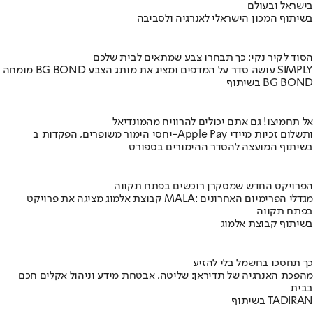
בישראל ובעולם
בשיתוף המכון הישראלי לאנרגיה ולסביבה
הסוד לקיר נקי: כך תבחרו צבע שמתאים לבית שלכם
מומחה BG BOND עושה סדר על המדפים ומציג את מותג הצבע SIMPLY
בשיתוף BG BOND
אל תחמיצו! גם אתם יכולים להרוויח מהמונדיאל
יחסי הימור משופרים, הפקדות ב-Apple Pay ותשלום זכיות מיידי
בשיתוף המועצה להסדר ההימורים בספורט
הפרויקט החדש שמסקרן רוכשים בפתח תקווה
קבוצת אלמוג מציגה את פרויקט MALA: מגדלי הפרימיום האחרונים
בפתח תקווה
בשיתוף קבוצת אלמוג
כך תחסכו בחשמל בלי להזיע
מהפכת האנרגיה של תדיראן: שליטה, אבטחת מידע וניהול אקלים חכם
בבית
בשיתוף TADIRAN