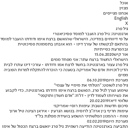
אוכל
מגזין
אנחנו מגייסים
English
X
גיל פרג
ארגנטינה: גיל פרג הועבר למוסד פסיכיאטרי
על פי דיווחים במדינה, הישראלי שהואשם ברצח אימו ודודתו הועבר למוסד
בהתאם לבקשתו של עורך דינו • הוא אובחן בתסמונת פסיכוטית
ובהפרעת כפייתיות
אור קיש
15.06.2020
הישראלי החשוד ברצח עתר: אני מפחד ממים
גיל פרג עצור בארגנטינה בחשד לרצח אמו ודודתו • עורכי דינו עתרו לבית
הדין לזכויות אדם של אמריקה בטענה כי הוכרח להתקלח למרות הפוביה
ממים
מערכת היום
06.10.2019
גיל פרג לשופט: "הטלתי את מימיי על עצמי"
שימוע נערך לגיל פרג, הנאשם ברצח אימו ודודתו בארגנטינה, כדי לקבוע
את כשירותו לעמוד לדין • דו"ח: "אדם חשדן ותוקפני"
שלומי דיאז
20.02.2019
סיכום חדשות השבת: עימות רוסי-אמריקני
עימות חריף בין ארה"ב לרוסיה בנושא הגרעין • איראן הציגה טיל ארוך
טווח • ההמנון הפלשתיני הושמע בועידת מפלגת בל"ד
מערכת היום
02.02.2019
התביעה בארגנטינה הודיעה רשמית: גיל פרג יואשם ברצח הכפול של אימו