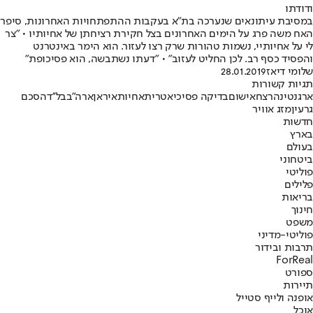
ודודתו
במסיבת עיתונאים שנערכה בת"א בעקבות ההתפתחויות האחרונות, סיפר
האח משה פרג על הימים האחרונים בצל חקירת רציחתן של אחיותיו • "צר
לי על אחיותיי, נשמות טהורות שרק רצו לעזור. הוא הימר באינטרנט
והפסיד כסף רב. לכן החליט לעזוב" • "דעתו נשתבשה, הוא פסיכופת"
שלומי דיאז
28.01.2019
תגיות קשורות
ארגנטינה
רצח
אישום
בדיקה פסיכיאטרית
אחיות
איראן
ארה"ב
בל''ד
הסכם
גרעין
מזג אוויר
חדשות
בארץ
בעולם
ביטחוני
פוליטי
פלילים
בריאות
חינוך
משפט
פוליטי-מדיני
תרבות ובידור
ForReal
ספורט
תיירות
אופנה ולייף סטייל
אוכל