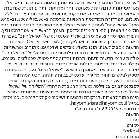
"ישראל היום" הוא גוף תקשורת שנוסד מתוך האמונה שהציבור הישראלי
ראוי לעיתונות טובה יותר, מאוזנת יותר ומדויקת יותר. עיתונות שמדברת
ולא צועקת. עיתונות אמינה, אובייקטיבית ועניינית. עיתונות אחרת וללא
תשלום. המהדורה המודפסת הראשונה פורסמה ב-30 ביולי 2007, וב-2010
הפך "ישראל היום" לעיתון הישראלי בעל שיעור החשיפה הגבוה ביותר בימי
חול. מו"ל העיתון היא ד"ר מרים אדלסון. העורך הראשי הוא עמר לחמנוביץ,
והעורך המייסד הוא עמוס רגב. אתרי האינטרנט של "ישראל היום" בעברית
ובאנגלית, כמו כן היישומונים (אפליקציות) לאנדרואיד ול-iOS, מציגים
חדשות מסביב לשעון, תוכן בלעדי, מבזקים ועדכונים, ניתוחים ופרשנויות,
וידיאו, פודקאסטים ושידורים חיים. פלטפורמות הדיגיטל של "ישראל היום"
כוללות ערוצי חדשות ודעות, תרבות ובידור, לייף סטייל, טכנולוגיה, ספורט,
כלכלה וצרכנות, בריאות, חיילים, אוכל, יהדות, תיירות ורכב. ב-2021 עלו
לאוויר האתר החדש והיישומון החדש של "ישראל היום" בעברית, במטרה
לספק לגולשים חוויה מהירה, עדכנית, בטוחה ונוחה. תכני המהדורה
המודפסת של העיתון זמינים גם באתר, במהדורה יומית מקוונת, ואפשר
לקבל אותם גם בניוזלטר. מועדון ההטבות הייחודי "הקליקה של ישראל
היום" מציע לגולשי האתר הנחות ומבצעים על מוצרים ושירותים. ישראל
היום פתוח להערות, לביקורת ולהצעות לשיפור מקהל הקוראים. פנו אלינו
במייל hayom@israelhayom.co.il.
יום חמישי, 16.7.2026
ב' באב תשפ"ו
חדשות
דעות
ספורט
ForReal
תרבות ובידור