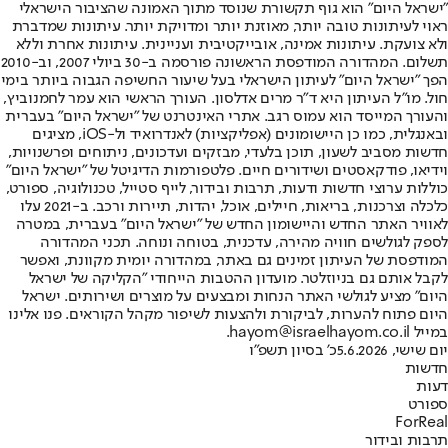
"ישראל היום" הוא גוף תקשורת שנוסד מתוך האמונה שהציבור הישראלי
ראוי לעיתונות טובה יותר, מאוזנת יותר ומדויקת יותר. עיתונות שמדברת
ולא צועקת. עיתונות אמינה, אובייקטיבית ועניינית. עיתונות אחרת וללא
תשלום. המהדורה המודפסת הראשונה פורסמה ב-30 ביולי 2007, וב-2010
הפך "ישראל היום" לעיתון הישראלי בעל שיעור החשיפה הגבוה ביותר בימי
חול. מו"ל העיתון היא ד"ר מרים אדלסון. העורך הראשי הוא עמר לחמנוביץ,
והעורך המייסד הוא עמוס רגב. אתרי האינטרנט של "ישראל היום" בעברית
ובאנגלית, כמו כן היישומונים (אפליקציות) לאנדרואיד ול-iOS, מציגים
חדשות מסביב לשעון, תוכן בלעדי, מבזקים ועדכונים, ניתוחים ופרשנויות,
וידיאו, פודקאסטים ושידורים חיים. פלטפורמות הדיגיטל של "ישראל היום"
כוללות ערוצי חדשות ודעות, תרבות ובידור, לייף סטייל, טכנולוגיה, ספורט,
כלכלה וצרכנות, בריאות, חיילים, אוכל, יהדות, תיירות ורכב. ב-2021 עלו
לאוויר האתר החדש והיישומון החדש של "ישראל היום" בעברית, במטרה
לספק לגולשים חוויה מהירה, עדכנית, בטוחה ונוחה. תכני המהדורה
המודפסת של העיתון זמינים גם באתר, במהדורה יומית מקוונת, ואפשר
לקבל אותם גם בניוזלטר. מועדון ההטבות הייחודי "הקליקה של ישראל
היום" מציע לגולשי האתר הנחות ומבצעים על מוצרים ושירותים. ישראל
היום פתוח להערות, לביקורת ולהצעות לשיפור מקהל הקוראים. פנו אלינו
במייל hayom@israelhayom.co.il.
יום שישי, 5.6.2026
כ' בסיון תשפ"ו
חדשות
דעות
ספורט
ForReal
תרבות ובידור