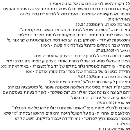
90 דקות לנטע לביא בתבוסה של גמבה אוסקה
קשר הנבחרת וקבוצתו ממשיכים לדשדש בתחתית הליגה היפנית והפעם
חטפו 4:0 מקשימה אנטלרס • שער ובישול לאדוארדו גררו בליגה
האוקראינית
מערכת ספורט היום
29.04.2023
גיא חדידה: "המצב בישראל לא פחות מפחיד מאשר באוקראינה"
החששות לפני החתימה, ניסיון המקומיים לחיות בצורה נורמלית
והשאיפות לעתיד • השחקן בן ה-27 מאודסה האוקראינית שופך אור על
הדרך שבה מנהלים כדורגל בצל לחימה קשה • ראיון
דניאל לוי
27.03.2023
שער בכורה ובישול לדורון ליידנר בניצחון אוסטריה וינה
המגן השמאלי מגיע בכושר לנבחרת, אחרי ניצחון קבוצתו 0:2 בדרבי מול
ראפיד • 75 דקות לאוסקר גלוך בתיקו של רד בול זלצבורג • באוקראינה: גיא
חדידה כבש ובישל בבכורה שלו במדי צ'רנומורץ אודסה • צפו
מערכת ספורט היום
19.03.2023
גיא לוזון לקראת מכבי ת"א: "תמיד רוצים לנצח"
מכבי פ"ת תארח בשני את האלופה ומאמנה שומר על מוטיבציה גבוהה:
"הם קבוצה מצוינת אבל יש לנו מטרות משלנו" • לאור הבעיות בעסקה עם
דינמו קייב, ליאל עבדה יהיה בסגל
שי ארצי
03.01.2021
במכבי פ"ת לא מופתעים: "האמנו שאנחנו יכולים להוביל את הטבלה"
המלאבסים אחרי ה-0:2 על הפועל חיפה והמקום הראשון בליגה: "מי שלא
מאמין בעצמו צריך לפרוש" • גיא חדידה יעבור בדיקות, חשש לקרע
בצולבת
שי ארצי
01.11.2020