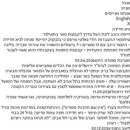
אוכל
מגזין
אנחנו מגייסים
English
X
גיא חדידה
דיווח: כוכב ליגת העל בדרך לקבוצת פאר בתאילנד
עיתונאי ההעברות רודי גאלטי פרסם כי בנגקוק יונייטד פנתה לגיא חדידה
• הקשר כיכב עם 13 שערים ו-7 בישולים והשאיר את עירוני טבריה בליגה
למרות הפחתת הנקודות • קבוצות נוספות בעקבותיו והוא עשוי לעבור
לחו"ל
מערכת ספורט היום
05.06.2026
מאזן האימה: לבית"ר ירושלים אין את הכלים שמביאים אליפות
הקבוצה של ברק יצחקי לא מורגלת במאבקים על התואר וסובלת מבעיה
פסיכולוגית מול הפועל באר שבע • המוליכה החדשה מצאה את שובר
השוויון שלה • מאזן הכוחות בתל אביב לא השתנה, אבל המגמה של הפועל
חיובית • וגיא חדידה מוכיח שאפשר לנצוץ גם בעירוני טבריה הקטנה
דוד רוזנטל
11.05.2026
"עברתי מרעידת אדמה בטורקיה למלחמה באוקראינה, ואז אשתי אמרה
חלאס"
הילדות בערד ("אין שם תרבות ספורט"), ההרפתקאות במדינות מכות גורל
והפריחה לצד שרון מימר • גיא חדידה חווה עונת פריצה בגיל 29 בבני
ריינה, ומוכל לאתגר הערב מול מכבי תל אביב: "לא תראו בונקר, רוצים
לנצח" • ראיון
ליאב נחמני
02.12.2024