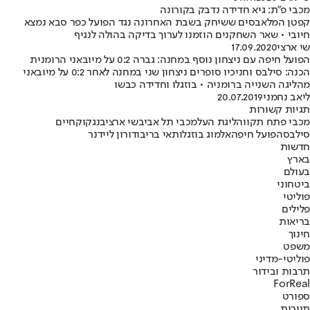
מכבי פ"ת: גיא חדידה נדבק בקורונה
קפטן המלאבסים ששיחק בשבת האחרונה נגד הפועל כפר סבא נמצא
חיובי • שאר השחקנים הוזמנו לערוך בדיקה בהולה לנגיף
שי ארצי
17.09.2020
הפועל חיפה עם ניצחון נוסף במחנה: גברה 0:2 על מיובאני הרומנית
הכנה: סילבס וחניכיו סופרים ניצחון שני במחנה לאחר 0:2 על מיובאני
מהליגה השנייה ברומניה • בוזגלו וחדידה כבשו
ליאב נחמני
20.07.2019
תגיות קשורות
מכבי פתח תקווה
ליגת העל
מכבי תל אביב
שי ארצי
בנגקוק
חיים
סילבס
הפועל חיפה
אלמוג בוזגלו
תאי בריבו
דורון ליידנר
חדשות
בארץ
בעולם
ביטחוני
פוליטי
פלילים
בריאות
חינוך
משפט
פוליטי-מדיני
תרבות ובידור
ForReal
ספורט
תיירות