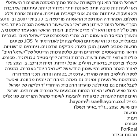
"ישראל היום" הוא גוף תקשורת שנוסד מתוך האמונה שהציבור הישראלי
ראוי לעיתונות טובה יותר, מאוזנת יותר ומדויקת יותר. עיתונות שמדברת
ולא צועקת. עיתונות אמינה, אובייקטיבית ועניינית. עיתונות אחרת וללא
תשלום. המהדורה המודפסת הראשונה פורסמה ב-30 ביולי 2007, וב-2010
הפך "ישראל היום" לעיתון הישראלי בעל שיעור החשיפה הגבוה ביותר בימי
חול. מו"ל העיתון היא ד"ר מרים אדלסון. העורך הראשי הוא עמר לחמנוביץ,
והעורך המייסד הוא עמוס רגב. אתרי האינטרנט של "ישראל היום" בעברית
ובאנגלית, כמו כן היישומונים (אפליקציות) לאנדרואיד ול-iOS, מציגים
חדשות מסביב לשעון, תוכן בלעדי, מבזקים ועדכונים, ניתוחים ופרשנויות,
וידיאו, פודקאסטים ושידורים חיים. פלטפורמות הדיגיטל של "ישראל היום"
כוללות ערוצי חדשות ודעות, תרבות ובידור, לייף סטייל, טכנולוגיה, ספורט,
כלכלה וצרכנות, בריאות, חיילים, אוכל, יהדות, תיירות ורכב. ב-2021 עלו
לאוויר האתר החדש והיישומון החדש של "ישראל היום" בעברית, במטרה
לספק לגולשים חוויה מהירה, עדכנית, בטוחה ונוחה. תכני המהדורה
המודפסת של העיתון זמינים גם באתר, במהדורה יומית מקוונת, ואפשר
לקבל אותם גם בניוזלטר. מועדון ההטבות הייחודי "הקליקה של ישראל
היום" מציע לגולשי האתר הנחות ומבצעים על מוצרים ושירותים. ישראל
היום פתוח להערות, לביקורת ולהצעות לשיפור מקהל הקוראים. פנו אלינו
במייל hayom@israelhayom.co.il.
יום שישי, 1.5.2026
י"ד באייר תשפ"ו
חדשות
דעות
ספורט
ForReal
תרבות ובידור