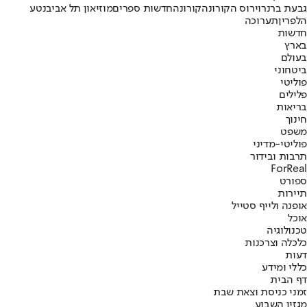
גבעת ברנר
וירוס הקורונה
קורונה
חדשות ספרים
מוזיאון תל אביב
נטע
הלפרין
תערוכה
חדשות
בארץ
בעולם
ביטחוני
פוליטי
פלילים
בריאות
חינוך
משפט
פוליטי-מדיני
תרבות ובידור
ForReal
ספורט
תיירות
אופנה ולייף סטייל
אוכל
טכנולוגיה
כלכלה וצרכנות
דעות
כללי ומידע
דף הבית
זמני כניסת וצאת שבת
מגזין השבוע