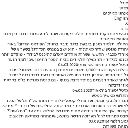
אוכל
מגזין
אנחנו מגייסים
English
X
ברנר
חשש מהידבקות המונית: חולה בקורונה שהה ליד עשרות בדרבי בין מכבי
והפועל תל אביב
החולה, תלמיד תיכון בגבעת ברנר, נדבק בחנות "הפיראט האדום" באור
יהודה מנוסע שחזר מאיטליה • הוא ישב במגרש הכדורגל בשער 8 של
אוהדי מכבי • החשש: עשרות אוהדים ייאלצו להיכנס לבידוד • מוקדם יותר
נכנסו לבידוד יותר מאלף תלמידים בבית הספר התיכון שבו לומד הנער
מיטל יסעור בית-אור
,
שי ארצי
04.03.2020
בהלת הקורונה: כ-1,000 תלמידים מתיכון בגבעת ברנר נשלחו לבידוד
כל בית הספר התיכון ברנר במועצה האזורית גבעת ברנר נכנס לבידוד,
לאחר שאחד הנערים במוסד נדבק בנגיף • גם סגנית מנהלת בי"ס בקריית
אונו נדבקה
מיטל יסעור בית-אור
04.03.2020
התלוש ממשיך במסע
מברדיצ'בסקי וגנסין ועד אורלי קסטל-בלום – דמותו של "התלוש" הפכה
למושג מרכזי בספרות העברית • במה שונה התלישות של דור ה-Y מזו של
קודמיו, איך הציונות ביססה את מעמדו של התלוש, ומה עם "התלושה"? •
מבט ספרותי לרגל תערוכה חדשה בנושא, שנפתחה במוזיאון תל אביב
נטע הלפרין
03.08.2016
תגיות קשורות