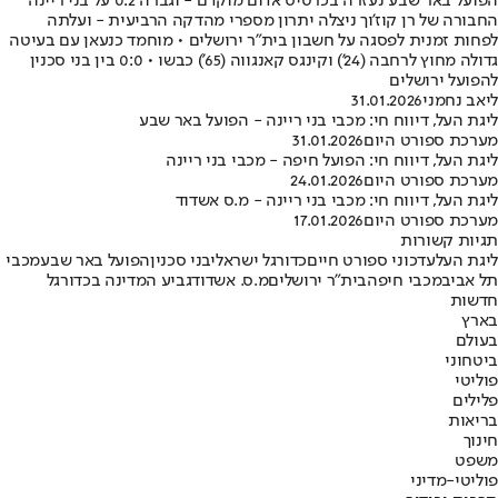
הפועל באר שבע נעזרה בכרטיס אדום מוקדם - וגברה 0:2 על בני ריינה
החבורה של רן קוז'וך ניצלה יתרון מספרי מהדקה הרביעית - ועלתה
לפחות זמנית לפסגה על חשבון בית"ר ירושלים • מוחמד כנעאן עם בעיטה
גדולה מחוץ לרחבה (24') וקינגס קאנגווה (65') כבשו • 0:0 בין בני סכנין
להפועל ירושלים
ליאב נחמני
31.01.2026
ליגת העל, דיווח חי: מכבי בני ריינה - הפועל באר שבע
מערכת ספורט היום
31.01.2026
ליגת העל, דיווח חי: הפועל חיפה - מכבי בני ריינה
מערכת ספורט היום
24.01.2026
ליגת העל, דיווח חי: מכבי בני ריינה - מ.ס אשדוד
מערכת ספורט היום
17.01.2026
תגיות קשורות
ליגת העל
עדכוני ספורט חיים
כדורגל ישראלי
בני סכנין
הפועל באר שבע
מכבי
תל אביב
מכבי חיפה
בית"ר ירושלים
מ.ס. אשדוד
גביע המדינה בכדורגל
חדשות
בארץ
בעולם
ביטחוני
פוליטי
פלילים
בריאות
חינוך
משפט
פוליטי-מדיני