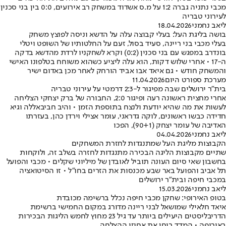
מכבי נתניה גברה 1:2 על מ.ס אשדוד במשחק רב אירועים, 0:0 בין בני סכנין
לעירוני טבריה
ליאב נחמני
18.04.2026
בושה בליגת העל: בעלי קבוצה עלה על הדשא וניסה לפוצץ משחק
בעלי מכבי בני ריינה, סעיד בסול, זעם על החלטותיו של השופט ויטלי
בונדרב במפגש עם בני סכנין (0:2) וקרא לשחקניו לרדת מהדשא בדקה
ה-17 • אחרי שלוש דקות, הוא עלה ליציע כשהוא משוחח בטלפונו האישי
והמשחק חודש • גם איאד אבו אביד הורחק לאחר מכן באדום ישיר
מערכת ספורט היום
11.04.2026
בית"ר ירושלים שבה מפיגור ל-2:3 דרמטי על עירוני טבריה
אחרי מחצית ראשונה רעה ופיגור 2:0, החבורה של ברק יצחקי הצליחה
לעשות את מה שהיא יודעת ולנצח בתוספת הזמן • והיב חביבאללה וגיא
חדידה כבשו ראשונים, לוקה גדראני, עומר אצילי וירדן כהן, בעזרתו
האדיבה של עומר יצחק (90+1), הפכו
ליאב נחמני
04.04.2026
הקבוצות מליגת העל שמתנגדות לחזרת המשחקים
שתיים מקבוצות הליגה הבכירה מתנגדות לחזרה בשלב זה, ולוקחות
בחשבון שאי סיום העונה תוביל לאובדן של מיליוני שקלים • מכבי והפועל
תל אביב והפועל באר שבע מכנסות את הזרים בחו"ל • זו הסיטואציה
במכבי חיפה ובית"ר ירושלים
ליאב נחמני
15.03.2026
בטופ האירופי: שחקן מכבי חיפה נכלל ברשימה מכובדת
איאד חלאילי שמושאל לבני ריינה מדורג במקום החמישי ברשימת
הדריבליסטים היעילים ביותר עד גיל 23 מחוץ לחמש הליגות הבכירות
באירופה • המדד בוחן את אחוזי ההצלחה