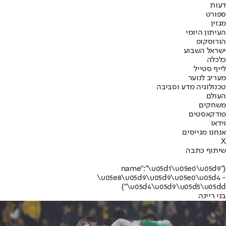
דעות
ספורט
מגזין
העיתון היומי
הורוסקופ
ישראל השבוע
כלכלה
לייף סטייל
מעריב לנוער
טכנולוגיה מדע וסביבה
העולם
משחקים
פודקאסטים
וידאו
אנחנו מגייסים
X
שיתוף כתבה
{"name":"\u05d1\u05e0\u05d9
\u05e8\u05d9\u05d9\u05e0\u05d4 -
\u05d4\u05d9\u05d5\u05dd"}
בני ריינה