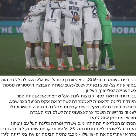
בני ריינה, שנוסדה ב-2016, היא מועדון כדורגל ישראלי. העפילה לליגת העל
בסוף עונת 2021/22 ובעונת 2023/2024 עשתה הקבוצה היסטוריה נוספת
כשהעפילה לפלייאוף העליון.
בני ריינה דורשת כסף: קבוצות ליגת העל שרוצות את אנטוניו ספר
היורדת לליגה הלאומית לא ממהרת לשחרר את אקס הפועל באר שבע,
ודורשת כחצי מיליון שקל • שתי קבוצות מהליגה הבכירה גיששו ויוכלו
לעמוד בדרישות השכר, אך לא מעוניינות לשלם דמי העברה
מיכאל וייסרמן
16.07.2026
הסתיים הפלייאוף התחתון: מ.ס אשדוד נפרדה מליגת העל עם ניצחון
היורדת ללאומית לא תתנחם מה-2:3 על עירוני קריית שמונה, לזכותה כבש
אדריאן אוגריסה את ה-18 שלו • מכבי נתניה הביסה 1:4 את בני ריינה, לירן