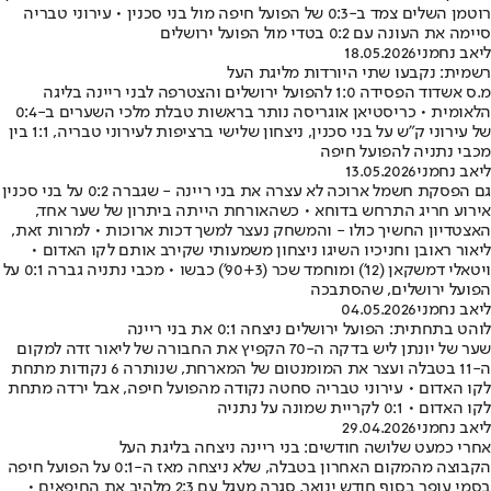
רוטמן השלים צמד ב-0:3 של הפועל חיפה מול בני סכנין • עירוני טבריה
סיימה את העונה עם 0:2 בטדי מול הפועל ירושלים
ליאב נחמני
18.05.2026
רשמית: נקבעו שתי היורדות מליגת העל
מ.ס אשדוד הפסידה 1:0 להפועל ירושלים והצטרפה לבני ריינה בליגה
הלאומית • כריסטיאן אוגריסה נותר בראשות טבלת מלכי השערים ב-0:4
של עירוני ק"ש על בני סכנין, ניצחון שלישי ברציפות לעירוני טבריה, 1:1 בין
מכבי נתניה להפועל חיפה
ליאב נחמני
13.05.2026
גם הפסקת חשמל ארוכה לא עצרה את בני ריינה - שגברה 0:2 על בני סכנין
אירוע חריג התרחש בדוחא • כשהאורחת הייתה ביתרון של שער אחד,
האצטדיון החשיך כולו - והמשחק נעצר למשך דכות ארוכות • למרות זאת,
ליאור ראובן וחניכיו השיגו ניצחון משמעותי שקירב אותם לקו האדום •
ויטאלי דמשקאן (12') ומוחמד שכר (90+3') כבשו • מכבי נתניה גברה 0:1 על
הפועל ירושלים, שהסתבכה
ליאב נחמני
04.05.2026
לוהט בתחתית: הפועל ירושלים ניצחה 0:1 את בני ריינה
שער של יונתן ליש בדקה ה-70 הקפיץ את החבורה של ליאור זדה למקום
ה-11 בטבלה ועצר את המומנטום של המארחת, שנותרה 6 נקודות מתחת
לקו האדום • עירוני טבריה סחטה נקודה מהפועל חיפה, אבל ירדה מתחת
לקו האדום • 0:1 לקריית שמונה על נתניה
ליאב נחמני
29.04.2026
אחרי כמעט שלושה חודשים: בני ריינה ניצחה בליגת העל
הקבוצה מהמקום האחרון בטבלה, שלא ניצחה מאז ה-0:1 על הפועל חיפה
בסמי עופר בסוף חודש ינואר, סגרה מעגל עם 2:3 מלהיב את החיפאים •