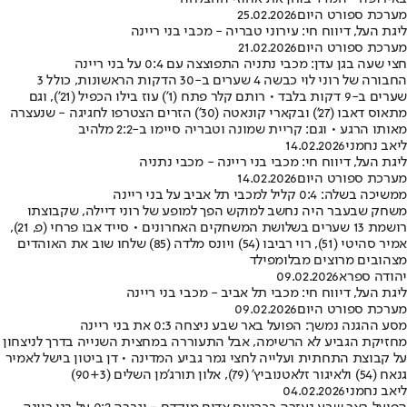
מערכת ספורט היום
25.02.2026
ליגת העל, דיווח חי: עירוני טבריה - מכבי בני ריינה
מערכת ספורט היום
21.02.2026
חצי שעה בגן עדן: מכבי נתניה התפוצצה עם 0:4 על בני ריינה
החבורה של רוני לוי כבשה 4 שערים ב-30 הדקות הראשונות, כולל 3
שערים ב-9 דקות בלבד • רותם קלר פתח (1') עוז בילו הכפיל (21'), וגם
מתאוס דאבו (27') ובקארי קונאטה (30') הזרים הצטרפו לחגיגה - שנעצרה
מאותו הרגע • וגם: קריית שמונה וטבריה סיימו ב-2:2 מלהיב
ליאב נחמני
14.02.2026
ליגת העל, דיווח חי: מכבי בני ריינה - מכבי נתניה
מערכת ספורט היום
14.02.2026
ממשיכה בשלה: 0:4 קליל למכבי תל אביב על בני ריינה
משחק שבעבר היה נחשב למוקש הפך למופע של רוני דיילה, שקבוצתו
רושמת 13 שערים בשלושת המשחקים האחרונים • סייד אבו פרחי (פ, 21),
אמיר סהיטי (51), רוי רביבו (54) ויונס מלדה (85) שלחו שוב את האוהדים
מצהובים מרוצים מבלומפילד
יהודה ספרא
09.02.2026
ליגת העל, דיווח חי: מכבי תל אביב - מכבי בני ריינה
מערכת ספורט היום
09.02.2026
מסע ההגנה נמשך: הפועל באר שבע ניצחה 0:3 את בני ריינה
מחזיקת הגביע לא הרשימה, אבל התעוררה במחצית השנייה בדרך לניצחון
על קבוצת התחתית ועלייה לחצי גמר גביע המדינה • דן ביטון בישל לאמיר
גנאח (54) ולאיגור זלאטנוביץ' (79), אלון תורג'מן השלים (90+3)
ליאב נחמני
04.02.2026