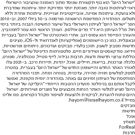
"ישראל היום" הוא גוף תקשורת שנוסד מתוך האמונה שהציבור הישראלי
ראוי לעיתונות טובה יותר, מאוזנת יותר ומדויקת יותר. עיתונות שמדברת
ולא צועקת. עיתונות אמינה, אובייקטיבית ועניינית. עיתונות אחרת וללא
תשלום. המהדורה המודפסת הראשונה פורסמה ב-30 ביולי 2007, וב-2010
הפך "ישראל היום" לעיתון הישראלי בעל שיעור החשיפה הגבוה ביותר בימי
חול. מו"ל העיתון היא ד"ר מרים אדלסון. העורך הראשי הוא עמר לחמנוביץ,
והעורך המייסד הוא עמוס רגב. אתרי האינטרנט של "ישראל היום" בעברית
ובאנגלית, כמו כן היישומונים (אפליקציות) לאנדרואיד ול-iOS, מציגים
חדשות מסביב לשעון, תוכן בלעדי, מבזקים ועדכונים, ניתוחים ופרשנויות,
וידיאו, פודקאסטים ושידורים חיים. פלטפורמות הדיגיטל של "ישראל היום"
כוללות ערוצי חדשות ודעות, תרבות ובידור, לייף סטייל, טכנולוגיה, ספורט,
כלכלה וצרכנות, בריאות, חיילים, אוכל, יהדות, תיירות ורכב. ב-2021 עלו
לאוויר האתר החדש והיישומון החדש של "ישראל היום" בעברית, במטרה
לספק לגולשים חוויה מהירה, עדכנית, בטוחה ונוחה. תכני המהדורה
המודפסת של העיתון זמינים גם באתר, במהדורה יומית מקוונת, ואפשר
לקבל אותם גם בניוזלטר. מועדון ההטבות הייחודי "הקליקה של ישראל
היום" מציע לגולשי האתר הנחות ומבצעים על מוצרים ושירותים. ישראל
היום פתוח להערות, לביקורת ולהצעות לשיפור מקהל הקוראים. פנו אלינו
במייל hayom@israelhayom.co.il.
מבזקים
חדשות
אוכל
תשחץ
ForReal
תרבות