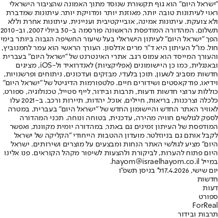
"ישראל היום" הוא גוף תקשורת שנוסד מתוך האמונה שהציבור הישראלי
ראוי לעיתונות טובה יותר, מאוזנת יותר ומדויקת יותר. עיתונות שמדברת
ולא צועקת. עיתונות אמינה, אובייקטיבית ועניינית. עיתונות אחרת וללא
תשלום. המהדורה המודפסת הראשונה פורסמה ב-30 ביולי 2007, וב-2010
הפך "ישראל היום" לעיתון הישראלי בעל שיעור החשיפה הגבוה ביותר בימי
חול. מו"ל העיתון היא ד"ר מרים אדלסון. העורך הראשי הוא עמר לחמנוביץ,
והעורך המייסד הוא עמוס רגב. אתרי האינטרנט של "ישראל היום" בעברית
ובאנגלית, כמו כן היישומונים (אפליקציות) לאנדרואיד ול-iOS, מציגים
חדשות מסביב לשעון, תוכן בלעדי, מבזקים ועדכונים, ניתוחים ופרשנויות,
וידיאו, פודקאסטים ושידורים חיים. פלטפורמות הדיגיטל של "ישראל היום"
כוללות ערוצי חדשות ודעות, תרבות ובידור, לייף סטייל, טכנולוגיה, ספורט,
כלכלה וצרכנות, בריאות, חיילים, אוכל, יהדות, תיירות ורכב. ב-2021 עלו
לאוויר האתר החדש והיישומון החדש של "ישראל היום" בעברית, במטרה
לספק לגולשים חוויה מהירה, עדכנית, בטוחה ונוחה. תכני המהדורה
המודפסת של העיתון זמינים גם באתר, במהדורה יומית מקוונת, ואפשר
לקבל אותם גם בניוזלטר. מועדון ההטבות הייחודי "הקליקה של ישראל
היום" מציע לגולשי האתר הנחות ומבצעים על מוצרים ושירותים. ישראל
היום פתוח להערות, לביקורת ולהצעות לשיפור מקהל הקוראים. פנו אלינו
במייל hayom@israelhayom.co.il.
יום שישי, 17.4.2026
ל' בניסן תשפ"ו
חדשות
דעות
ספורט
ForReal
תרבות ובידור