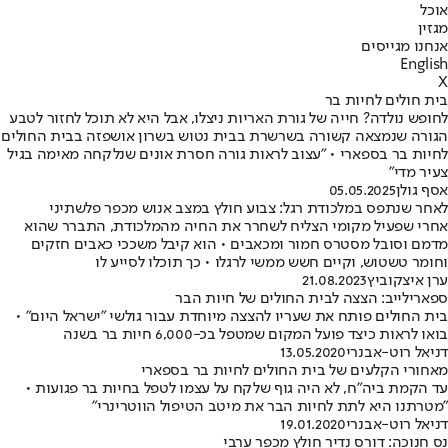
אוכל
מגזין
אנחנו מגייסים
English
X
בית חולים לחיות בר
לחופש נולדה? חייה של גורת האריות ניצלו, אבל היא לא תוכל לחזור לטבע
הגורה שנמצאה קשורה בשרשרת בבית נטוש בשרון אושפזה בבית החולים
לחיות בר בספארי • "עצוב לראות גורה חסרת אונים שנלקחה מאימה בגיל
צעיר מדי"
אסף גולן
05.05.2025
לאחר שנתפס במלכודת רגל: צבוע חולץ במצב אנוש מכפר פלשתיני
אחרי שפעיל מקומי הצליח לשחרר את החיה מהמלכודת, התברר שהוא
מדמם וסובל מסטרס חמור ומכאבים • הוא קיבל משככי כאבים חזקים
וחומר טשטוש, וקיים חשש ממשי לרגלו • כך תוכלו לסייע לו
ערן איצקוביץ
21.08.2023
ספארילייב: הצצה לבית החולים של חיות הבר
בית החולים פותח את שעריו להצצה מיוחדת עבור גולשי "ישראל היום" •
בואו לראות כיצד פועל המקום שמטפל בכ-6,000 חיות בר בשנה
דניאל רוט-אבנרי
13.05.2020
מאחורי הקלעים של בית החולים לחיות בר בספארי
עד הקמת ביה"ח, לא היה גוף שלקח על עצמו לטפל בחיות בר פגועות •
"מטרתנו היא לתת לחיות הבר את מיטב הטיפול הווטרינרי"
דניאל רוט-אבנרי
19.01.2020
נס חנוכה: דורס נדיר חולץ מכפר ערבי