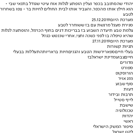
יהודי שהסתובב בכפר נעלין הופתע לגלות אוח עיטי שגודל בתנאי שבי •
הוא חילץ אותו מהכפר, והעביר אותו לבית החולים לחיות בר • צפו בשחרור
לטבע
מערכת היום
25.12.2019
סגירת מעגל מרגשת עם בז ששוחרר לטבע
צלמת טבע תיעדה השבוע בז בבריכות דגים בחוף הכרמל, והופתעה לגלות
שהיא טיפלה בו לפני כשנה וחצי, אחרי שננטש כגוזל
מערכת היום
27.11.2019
תגיות קשורות
בעלי חיים
ספארי
רשות הטבע והגנים
חיות בר
אריות
התעללות בבעלי
חיים
צבוע
מדינת ישראל
בז
מדורים
ספורט
הורוסקופ
מזג אויר
סוף שבוע
דעות
תרבות ובידור
לייף סטייל
שישבת
טכנולוגיה
יהדות
ראשי
סיפור המשק הישראלי
לקט ישראל