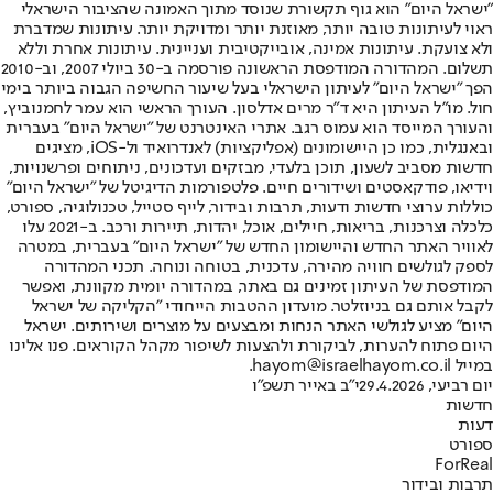
"ישראל היום" הוא גוף תקשורת שנוסד מתוך האמונה שהציבור הישראלי
ראוי לעיתונות טובה יותר, מאוזנת יותר ומדויקת יותר. עיתונות שמדברת
ולא צועקת. עיתונות אמינה, אובייקטיבית ועניינית. עיתונות אחרת וללא
תשלום. המהדורה המודפסת הראשונה פורסמה ב-30 ביולי 2007, וב-2010
הפך "ישראל היום" לעיתון הישראלי בעל שיעור החשיפה הגבוה ביותר בימי
חול. מו"ל העיתון היא ד"ר מרים אדלסון. העורך הראשי הוא עמר לחמנוביץ,
והעורך המייסד הוא עמוס רגב. אתרי האינטרנט של "ישראל היום" בעברית
ובאנגלית, כמו כן היישומונים (אפליקציות) לאנדרואיד ול-iOS, מציגים
חדשות מסביב לשעון, תוכן בלעדי, מבזקים ועדכונים, ניתוחים ופרשנויות,
וידיאו, פודקאסטים ושידורים חיים. פלטפורמות הדיגיטל של "ישראל היום"
כוללות ערוצי חדשות ודעות, תרבות ובידור, לייף סטייל, טכנולוגיה, ספורט,
כלכלה וצרכנות, בריאות, חיילים, אוכל, יהדות, תיירות ורכב. ב-2021 עלו
לאוויר האתר החדש והיישומון החדש של "ישראל היום" בעברית, במטרה
לספק לגולשים חוויה מהירה, עדכנית, בטוחה ונוחה. תכני המהדורה
המודפסת של העיתון זמינים גם באתר, במהדורה יומית מקוונת, ואפשר
לקבל אותם גם בניוזלטר. מועדון ההטבות הייחודי "הקליקה של ישראל
היום" מציע לגולשי האתר הנחות ומבצעים על מוצרים ושירותים. ישראל
היום פתוח להערות, לביקורת ולהצעות לשיפור מקהל הקוראים. פנו אלינו
במייל hayom@israelhayom.co.il.
יום רביעי, 29.4.2026
י"ב באייר תשפ"ו
חדשות
דעות
ספורט
ForReal
תרבות ובידור