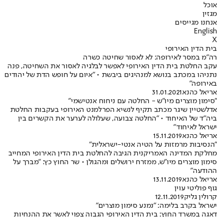
אוכל
מגזין
אנחנו מגייסים
English
X
בית הדין האירופי
רה"מ במסר לאירופה: לא לאסור שחיטה כשרה
עקב החלטת בית הדין האירופי לאפשר לבלגיה לאסור את השחיטה, פנה
נתניהו במכתב בנושא למנהיגים ביבשת • "איום על חופש הדת של יהודים
באירופה"
אריאל כהנא
31.01.2021
"סימון מוצרים מיו"ש - החלטה עם ניחוח אנטישמי"
אדלשטיין שיגר מכתב תקיף לנשיא הפרלמנט האירופי בעקבות החלטת
ביה"ד של האיחוד • "החלטה צבועה, שעלולה לערער את הקשרים בין
ישראל לאיחוד"
אריאל כהנא
15.11.2019
"הנסיבות מרמזות על הטיה אנטי-ישראלית"
מחלקת המדינה האמריקנית הגיבה להחלטת בית הדין האירופי המחייב
סימון מוצרים מיו"ש, ממזרח ירושלים ומהגולן • שר החוץ כץ: "מברך על
ההודעה"
אריאל כהנא
13.11.2019
גוף פוליטי עוין
קרולין גליק
12.11.2019
ישראל בקרב בלימה: "נמנע סימון מוצרים"
דאגה במשרד החוץ: בית הדין האירופי הגבוה צפוי לאשר את ההנחיות