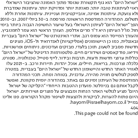
"ישראל היום" הוא גוף תקשורת שנוסד מתוך האמונה שהציבור הישראלי
ראוי לעיתונות טובה יותר, מאוזנת יותר ומדויקת יותר. עיתונות שמדברת
ולא צועקת. עיתונות אמינה, אובייקטיבית ועניינית. עיתונות אחרת וללא
תשלום. המהדורה המודפסת הראשונה פורסמה ב-30 ביולי 2007, וב-2010
הפך "ישראל היום" לעיתון הישראלי בעל שיעור החשיפה הגבוה ביותר בימי
חול. מו"ל העיתון היא ד"ר מרים אדלסון. העורך הראשי הוא עמר לחמנוביץ,
והעורך המייסד הוא עמוס רגב. אתרי האינטרנט של "ישראל היום" בעברית
ובאנגלית, כמו כן היישומונים (אפליקציות) לאנדרואיד ול-iOS, מציגים
חדשות מסביב לשעון, תוכן בלעדי, מבזקים ועדכונים, ניתוחים ופרשנויות,
וידיאו, פודקאסטים ושידורים חיים. פלטפורמות הדיגיטל של "ישראל היום"
כוללות ערוצי חדשות ודעות, תרבות ובידור, לייף סטייל, טכנולוגיה, ספורט,
כלכלה וצרכנות, בריאות, חיילים, אוכל, יהדות, תיירות ורכב. ב-2021 עלו
לאוויר האתר החדש והיישומון החדש של "ישראל היום" בעברית, במטרה
לספק לגולשים חוויה מהירה, עדכנית, בטוחה ונוחה. תכני המהדורה
המודפסת של העיתון זמינים גם באתר, במהדורה יומית מקוונת, ואפשר
לקבל אותם גם בניוזלטר. מועדון ההטבות הייחודי "הקליקה של ישראל
היום" מציע לגולשי האתר הנחות ומבצעים על מוצרים ושירותים. ישראל
היום פתוח להערות, לביקורת ולהצעות לשיפור מקהל הקוראים. פנו אלינו
במייל hayom@israelhayom.co.il.
404
This page could not be found.