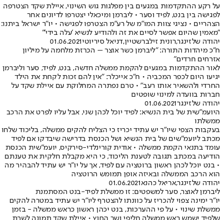
על רקע ההתקדמות במגעים בין מפלגות גוש השינוי, איילת שקד הצטרפה
לפגישה בין בנט, לפיד וסער • ליברמן ומיכאלי יצטרפו לדיונים אחר
הצהריים • נציגי צוות המו"מ של רע"מ הצטרפו לפגישה • יו"ר ישראל ביתנו:
"מאמין שהיום אפשר לסיים את זה ולהודיע לנשיא 'עלה בידי'"
יהודה שלזינגר
,
רונית זילברשטיין
,
דניאל סיריוטי
01.06.2021
ח"כ מיהדות התורה: "ליברמן כשר אוצר – הכרזת מלחמה על מיליון
אזרחים חרדים"
לאור ההתקדמות במגעים להקמת ממשלה חדשה, בנט, לפיד, סער וליברמן
יגיעו היום לכפר המכביה • ח"כ אייכלר: "אין להם זכות לקחת את הילד
החרדי ולהשאיר אותו רעב" • טרם נפתרה המחלוקת עם איילת שקד על
חברות בוועדה למינוי שופטים
יהודה שלזינגר
01.06.2021
היועמ"שית של בית הנשיא: לפיד יוכל לכהן שני, אבל עליו לפרט את הרכב
ממשלתו
בעקבות הצפי שיו"ר יש עתיד יכריז כי הצליח להקים ממשלה, בליכוד שלחו
מכתב ליועמ"שים של בית הנשיא ושל הכנסת בדרישה שיבדקו אם לפיד
עומד בתנאי הקמת ממשלה • אודית קורינלדי-סירקיס, יועמ"שית הכנסת
הודיעה במכתב תגובה לטענת הליכוד, כי היא מקבלת חלקית את טענתם
• בנט יוכל לכהן ראשון ברוטציה עם לפיד, אך על יו"ר יש עתיד להבהיר מה
הוא הרכב הממשלה ובאיזה אופן תמומש הרוטציה
יהודה שלזינגר
,
אריאל כהנא
01.06.2021
ליברמן לאוצר, סער למשפטים: זו ממשלת לפיד-בנט המסתמנת
יו"ר ימינה צפוי להכריז על כוונתו להצטרף ליו"ר יש עתיד במטרה להקים
ממשלת שינוי • על פי ההערכות, בנט יכהן ראשון כראש ממשלה - בזמן
שלפיד ישמש ראש ממשלה חליפי ושר החוץ • איילת שקד תמונה לשרת