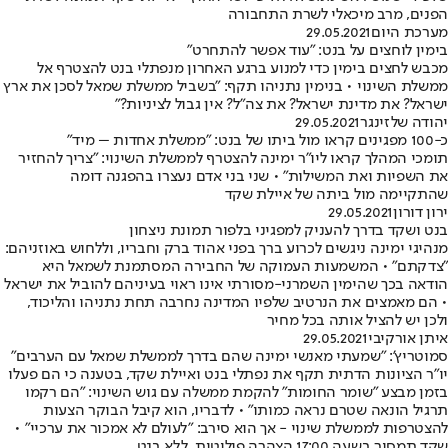
הפנים, מרב מיכאלי לשרת התחבורה
מערכת היום
29.05.2021
בימין לוחצים על בנט: "עוד אפשר להתחרט"
מכבש לחצים בימין כדי למנוע ברגע האחרון מנפתלי בנט להצטרף אל
ממשלת השינוי • בנימין נתניהו תקף: "בשביל ממשלת שמאל לסכן את ארץ
ישראל? את מדינת ישראל? את צה"ל? אין גבול לציניות?"
יהודה שלזינגר
29.05.2021
כ-100 מפגינים קראו מול ביתו של בנט: "ממשלת אחדות – מיד"
תומכי המהלך קראו ליו"ר ימינה להצטרף לממשלת השינוי: "צריך להחזיר
את השפיות ואת המשילות" • שני בני אדם נעצרו בהפגנה דומה
שהתקיימה מול ביתה של איילת שקד
ירון דורון
29.05.2021
בנט ושקד בדרך להעניק למפגיני בלפור תמונת ניצחון
מנהיגי ימינה ניגשים לכרוע ברך בפני אהוד ברק וחבריו, וללחוש באוזניהם:
"צדקתם" • המשמעות העמוקה של החבירה המסתמנת לשמאל היא
הודאה בכך שהימין השמרני-מסורתי אינו ראוי בעיניהם להוביל את ישראל
• הם מאמצים את הנרטיב שלפיו המדינה נחרבה תחת נתניהו והליכוד,
ולכן יש להציל אותה בכל מחיר
איתן אורקיבי
29.05.2021
סמוטריץ': "שמעתי מאנשי ימינה שהם בדרך לממשלת שמאל עם הערבים"
יו"ר הציונות הדתית תקף את נפתלי בנט ואיילת שקד, בטענה כי הם פעלו
בזמן מבצע "שומר החומות" להקמת ממשלה עם גוש השינוי: "הם רקמו
תרגיל הונאה שטרם נראה כמותו" • לדבריו, הוא קיבל הבוקר הצעות
להצטרפות לממשלת שינוי - אך הוא סירב: "לעולם לא אמכור את ערכיי" •
שקד תמסור בשעה 17:00 הצהרה פוליטית, ללא בנט