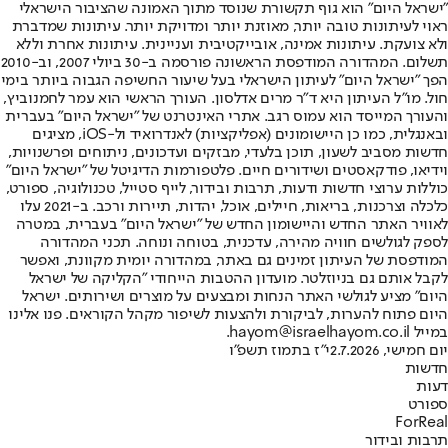
"ישראל היום" הוא גוף תקשורת שנוסד מתוך האמונה שהציבור הישראלי
ראוי לעיתונות טובה יותר, מאוזנת יותר ומדויקת יותר. עיתונות שמדברת
ולא צועקת. עיתונות אמינה, אובייקטיבית ועניינית. עיתונות אחרת וללא
תשלום. המהדורה המודפסת הראשונה פורסמה ב-30 ביולי 2007, וב-2010
הפך "ישראל היום" לעיתון הישראלי בעל שיעור החשיפה הגבוה ביותר בימי
חול. מו"ל העיתון היא ד"ר מרים אדלסון. העורך הראשי הוא עמר לחמנוביץ,
והעורך המייסד הוא עמוס רגב. אתרי האינטרנט של "ישראל היום" בעברית
ובאנגלית, כמו כן היישומונים (אפליקציות) לאנדרואיד ול-iOS, מציגים
חדשות מסביב לשעון, תוכן בלעדי, מבזקים ועדכונים, ניתוחים ופרשנויות,
וידיאו, פודקאסטים ושידורים חיים. פלטפורמות הדיגיטל של "ישראל היום"
כוללות ערוצי חדשות ודעות, תרבות ובידור, לייף סטייל, טכנולוגיה, ספורט,
כלכלה וצרכנות, בריאות, חיילים, אוכל, יהדות, תיירות ורכב. ב-2021 עלו
לאוויר האתר החדש והיישומון החדש של "ישראל היום" בעברית, במטרה
לספק לגולשים חוויה מהירה, עדכנית, בטוחה ונוחה. תכני המהדורה
המודפסת של העיתון זמינים גם באתר, במהדורה יומית מקוונת, ואפשר
לקבל אותם גם בניוזלטר. מועדון ההטבות הייחודי "הקליקה של ישראל
היום" מציע לגולשי האתר הנחות ומבצעים על מוצרים ושירותים. ישראל
היום פתוח להערות, לביקורת ולהצעות לשיפור מקהל הקוראים. פנו אלינו
במייל hayom@israelhayom.co.il.
יום חמישי, 2.7.2026
י"ז בתמוז תשפ"ו
חדשות
דעות
ספורט
ForReal
תרבות ובידור