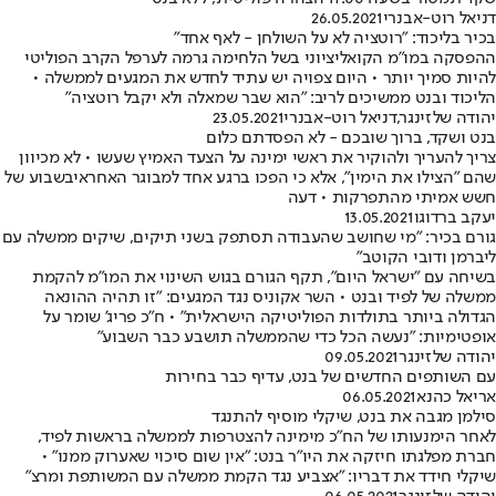
דניאל רוט-אבנרי
26.05.2021
בכיר בליכוד: "רוטציה לא על השולחן - לאף אחד"
ההפסקה במו"מ הקואליציוני בשל הלחימה גרמה לערפל הקרב הפוליטי
להיות סמיך יותר • היום צפויה יש עתיד לחדש את המגעים לממשלה •
הליכוד ובנט ממשיכים לריב: "הוא שבר שמאלה ולא יקבל רוטציה"
יהודה שלזינגר
,
דניאל רוט-אבנרי
23.05.2021
בנט ושקד, ברוך שובכם - לא הפסדתם כלום
צריך להעריך ולהוקיר את ראשי ימינה על הצעד האמיץ שעשו • לא מכיוון
שהם "הצילו את הימין", אלא כי הפכו ברגע אחד למבוגר האחראיבשבוע של
חשש אמיתי מהתפרקות • דעה
יעקב ברדוגו
13.05.2021
גורם בכיר: "מי שחושב שהעבודה תסתפק בשני תיקים, שיקים ממשלה עם
ליברמן ודובי הקוטב"
בשיחה עם "ישראל היום", תקף הגורם בגוש השינוי את המו"מ להקמת
ממשלה של לפיד ובנט • השר אקוניס נגד המגעים: "זו תהיה ההונאה
הגדולה ביותר בתולדות הפוליטיקה הישראלית" • ח"כ פריג' שומר על
אופטימיות: "נעשה הכל כדי שהממשלה תושבע כבר השבוע"
יהודה שלזינגר
09.05.2021
עם השותפים החדשים של בנט, עדיף כבר בחירות
אריאל כהנא
06.05.2021
סילמן מגבה את בנט, שיקלי מוסיף להתנגד
לאחר הימנעותו של הח"כ מימינה להצטרפות לממשלה בראשות לפיד,
חברת מפלגתו חיזקה את היו"ר בנט: "אין שום סיכוי שאערוק ממנו" •
שיקלי חידד את דבריו: "אצביע נגד הקמת ממשלה עם המשותפת ומרצ"