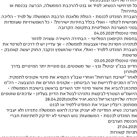
יהודה שלזינגר
06.05.2021
כל תרחישי הנשיא: לפיד או בנט להרכבת הממשלה, הכרעה בכנסת או
בחירות?
העברת המנדט לכנסת • הטלת מלאכת הרכבת הממשלה על לפיד • הליכה
חמישית לקלפי • ואולי בכלל בחירות ישירות? • כל האפשרויות שעומדות
בפני המערכת הפוליטית בתקופה הקרובה
מתי טוכפלד
04.05.2021
בחסות הקיפאון הפוליטי - הבחירה הישירה עשויה לחזור
לנתניהו חסרות שתי אצבעות לממשלה - אך עדיין יש לו דרכים לטרפד את
העברת המנדט ללפיד • ואולי, אחרי שהושמץ ונקבר, החוק יעשה קאמבק •
פרשנות
מתי טוכפלד
03.05.2021
הדיון בבג"ץ יבוטל? גנץ - שר משפטים, גם סוגיית יתר המינויים בדרך
לפתרון
לאחר "ישיבת הצרחות" ואחרי שבג"ץ הקפיא את מינוי אקוניס לתפקיד,
רה"מ הסכים לדרישת שר הביטחון • אקוניס החרים את ההצבעה • רה"מ
מתכוון להביא את אישור מינוי יתר השרים בראשון בישיבת הממשלה •
היועמ"ש הצטרף לבקשת נתניהו לבטל את הדיון בעליון • עדכונים שוטפים
יהודה שלזינגר
,
אריאל כהנא
,
יאיר אלטמן
28.04.2021
מסתמן: ריבלין יעביר את המנדט ללפיד או לבנט
הערכה: נשיא המדינה לא יעניק ארכה לראש הממשלה נתניהו ולא יעביר
את המנדט לכנסת • המשמעות: גוש השינוי לא יזדקק לחתימות חברי
הכנסת הערבים
27.04.2021
תגיות קשורות