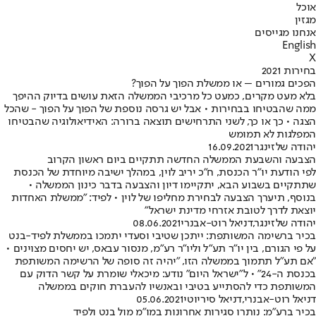
אוכל
מגזין
אנחנו מגייסים
English
X
בחירות 2021
הפכים גמורים – או ממשלת הפוך על הפוך?
בלא מעט מקרים, כמעט כל מרכיבי הממשלה הזאת עושים בדיוק ההיפך
ממה שהבטיחו בבחירות • אבל יש גרסה נוספת של הפוך על הפוך - שהכל
הצגה • כך או כך, לשני התרחישים תוצאה ברורה: האידיאולוגיה שהבטיחו
המפלגות לא תמומש
יהודה שלזינגר
16.09.2021
הצבעה והשבעת הממשלה החדשה תתקיים ביום ראשון הקרוב
לפי הודעת יו"ר הכנסת, ח"כ יריב לוין, במהלך ישיבה מיוחדת של הכנסת
שתתקיים בשבוע הבא, יתקיימו דיון והצבעה בדבר כינון הממשלה •
בנוסף, תיערך הצבעה לבחירת מחליפו של לוין • לפיד: "ממשלת האחדות
יוצאת לדרך לטובת אזרחי מדינת ישראל"
יהודה שלזינגר
,
דניאל רוט-אבנרי
08.06.2021
בכיר ברשימה המשותפת: ייתכן שטיבי וסעדי יתמכו בממשלת לפיד-בנט
על פי הגורם, בין יו"ר תע"ל וליו"ר רע"מ, מנסור עבאס, יש יחסים מצוינים •
"אם תע"ל תתמוך בממשלה הזו, "יהיה זה סופה של הרשימה המשותפת
בכנסת ה-24" • ל"ישראל היום" נודע: מיכאלי שומרת על קשר הדוק עם
המשותפת כדי להסתייע בטיבי ובאנשיו להעברת חוקים בממשלה
דניאל רוט-אבנרי
,
דניאל סיריוטי
05.06.2021
בכיר ברע"מ: נותרו סגירות אחרונות במו"מ מול בנט ולפיד