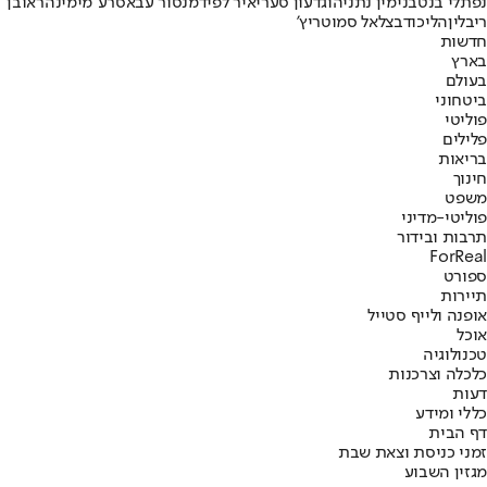
נפתלי בנט
בנימין נתניהו
גדעון סער
יאיר לפיד
מנסור עבאס
רע"מ
ימינה
ראובן
ריבלין
הליכוד
בצלאל סמוטריץ'
חדשות
בארץ
בעולם
ביטחוני
פוליטי
פלילים
בריאות
חינוך
משפט
פוליטי-מדיני
תרבות ובידור
ForReal
ספורט
תיירות
אופנה ולייף סטייל
אוכל
טכנולוגיה
כלכלה וצרכנות
דעות
כללי ומידע
דף הבית
זמני כניסת וצאת שבת
מגזין השבוע