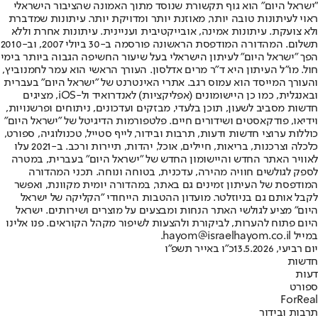
"ישראל היום" הוא גוף תקשורת שנוסד מתוך האמונה שהציבור הישראלי
ראוי לעיתונות טובה יותר, מאוזנת יותר ומדויקת יותר. עיתונות שמדברת
ולא צועקת. עיתונות אמינה, אובייקטיבית ועניינית. עיתונות אחרת וללא
תשלום. המהדורה המודפסת הראשונה פורסמה ב-30 ביולי 2007, וב-2010
הפך "ישראל היום" לעיתון הישראלי בעל שיעור החשיפה הגבוה ביותר בימי
חול. מו"ל העיתון היא ד"ר מרים אדלסון. העורך הראשי הוא עמר לחמנוביץ,
והעורך המייסד הוא עמוס רגב. אתרי האינטרנט של "ישראל היום" בעברית
ובאנגלית, כמו כן היישומונים (אפליקציות) לאנדרואיד ול-iOS, מציגים
חדשות מסביב לשעון, תוכן בלעדי, מבזקים ועדכונים, ניתוחים ופרשנויות,
וידיאו, פודקאסטים ושידורים חיים. פלטפורמות הדיגיטל של "ישראל היום"
כוללות ערוצי חדשות ודעות, תרבות ובידור, לייף סטייל, טכנולוגיה, ספורט,
כלכלה וצרכנות, בריאות, חיילים, אוכל, יהדות, תיירות ורכב. ב-2021 עלו
לאוויר האתר החדש והיישומון החדש של "ישראל היום" בעברית, במטרה
לספק לגולשים חוויה מהירה, עדכנית, בטוחה ונוחה. תכני המהדורה
המודפסת של העיתון זמינים גם באתר, במהדורה יומית מקוונת, ואפשר
לקבל אותם גם בניוזלטר. מועדון ההטבות הייחודי "הקליקה של ישראל
היום" מציע לגולשי האתר הנחות ומבצעים על מוצרים ושירותים. ישראל
היום פתוח להערות, לביקורת ולהצעות לשיפור מקהל הקוראים. פנו אלינו
במייל hayom@israelhayom.co.il.
יום רביעי, 13.5.2026
כ"ו באייר תשפ"ו
חדשות
דעות
ספורט
ForReal
תרבות ובידור