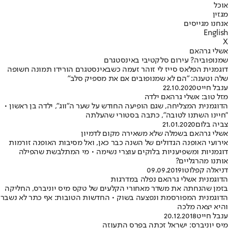
אוכל
מגזין
אנחנו מגייסים
English
X
אשלי גרהאם
שמנופוביה? עירום סלקטיבי באינסטגרם
דוגמנית הפלאס סייז לי זוהר זעמה כשבאינסטגרם הורידו תמונה חשופה
שלה וטענה: "הם לא שמנופובים אם את מספיק סלב"
ענבל חייט
22.10.2020
מזל טוב: אשלי גרהאם ילדה
הדוגמנית המצליחה, שגם הופיעה החודש על שער ה"ווג", ילדה בן ראשון •
"חיינו השתנו לטובה", כתבה בסטורי שהעלתה
צביה בלום
21.01.2020
אשלי גרהאם בשמלה שלא משאירה מקום לדמיון
אירועי האופנה הגדולים של השנה כבר כאן, ואל מסיבות האופנה זורמות
דוגמניות ומשפיעניות בלוקים עוצרי נשימה • מי המתלבשת שהפילה
אותנו מהרגליים?
דניאלה קפלוטו
09.09.2019
הדוגמנית אשלי גרהאם נפלה במדרגות
בזמן שהנחתה את משדר מאחורי הקלעים של טקס מיס יוניברס, החליקה
הדוגמנית המפורסמת ונפצעה בשוק • החדשות הטובות: אף כתר לא נשבר
והיא יצאה מלכה
ענבל חייט
20.12.2018
מיס יוניברס: ישראל זכתה בפרס התעוזה