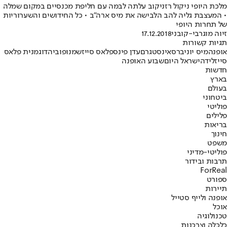
מלכת היופי ניקול רזניקוב עלתה לבמה עם חליפת מכנסיים במקום שמלה
• המעצבת גליה להב הלבישה את מיס ארה"ב • כל החידושים והשערוריות
של תחרות היופי
זיוה מוגרבי-קובני
17.12.2018
תגיות קשורות
אופנה
מיס יוניברס
אינסטגרם
עדן פינס
פלאס סייז
שמנופוביה
דוגמנית פלאס
סייז
לידה
ישראל היום
שבוע האופנה
חדשות
בארץ
בעולם
ביטחוני
פוליטי
פלילים
בריאות
חינוך
משפט
פוליטי-מדיני
תרבות ובידור
ForReal
ספורט
תיירות
אופנה ולייף סטייל
אוכל
טכנולוגיה
כלכלה וצרכנות