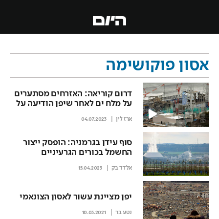
אסון פוקושימה
דרום קוריאה: האזרחים מסתערים
על מלח ים לאחר שיפן הודיעה על
שחרור מים רדיואקטיביים
ארז לין
04.07.2023
מפוקושימה
סוף עידן בגרמניה: הופסק ייצור
החשמל בכורים הגרעיניים
אלדד בק
15.04.2023
יפן מציינת עשור לאסון הצונאמי
נטע בר
10.03.2021