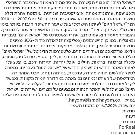
"ישראל היום" הוא גוף תקשורת שנוסד מתוך האמונה שהציבור הישראלי
ראוי לעיתונות טובה יותר, מאוזנת יותר ומדויקת יותר. עיתונות שמדברת
ולא צועקת. עיתונות אמינה, אובייקטיבית ועניינית. עיתונות אחרת וללא
תשלום. המהדורה המודפסת הראשונה פורסמה ב-30 ביולי 2007, וב-2010
הפך "ישראל היום" לעיתון הישראלי בעל שיעור החשיפה הגבוה ביותר בימי
חול. מו"ל העיתון היא ד"ר מרים אדלסון. העורך הראשי הוא עמר לחמנוביץ,
והעורך המייסד הוא עמוס רגב. אתרי האינטרנט של "ישראל היום" בעברית
ובאנגלית, כמו כן היישומונים (אפליקציות) לאנדרואיד ול-iOS, מציגים
חדשות מסביב לשעון, תוכן בלעדי, מבזקים ועדכונים, ניתוחים ופרשנויות,
וידיאו, פודקאסטים ושידורים חיים. פלטפורמות הדיגיטל של "ישראל היום"
כוללות ערוצי חדשות ודעות, תרבות ובידור, לייף סטייל, טכנולוגיה, ספורט,
כלכלה וצרכנות, בריאות, חיילים, אוכל, יהדות, תיירות ורכב. ב-2021 עלו
לאוויר האתר החדש והיישומון החדש של "ישראל היום" בעברית, במטרה
לספק לגולשים חוויה מהירה, עדכנית, בטוחה ונוחה. תכני המהדורה
המודפסת של העיתון זמינים גם באתר, במהדורה יומית מקוונת, ואפשר
לקבל אותם גם בניוזלטר. מועדון ההטבות הייחודי "הקליקה של ישראל
היום" מציע לגולשי האתר הנחות ומבצעים על מוצרים ושירותים. ישראל
היום פתוח להערות, לביקורת ולהצעות לשיפור מקהל הקוראים. פנו אלינו
במייל hayom@israelhayom.co.il.
יום שבת, 4.7.2026
י"ט בתמוז תשפ"ו
חדשות
דעות
ספורט
ForReal
תרבות ובידור