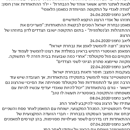
לצאת לאתגר חדש. אשאר אוהד של הנבחרת" • יו"ר ההתאחדות אורן חסון:
"מודה לאנדי על התקופה המיוחדת כמאמן הלאומי"
ליאב נחמני
24.06.2020
חוזהו של אנדי הרצוג הוקפא לחודשיים
מאמן נבחרת ישראל הסכים לבקשת ההתאחדות: "מעריכים את
ההתנהלות הג'נטלמנית" • בתום התקופה ישובו הצדדים לדון בחוזהו של
הרצוג
ליאב נחמני
24.04.2020
הרצוג: "רוצה להמשיך לאמן את נבחרת ישראל"
המאמן האוסטרי הדגיש בראיון במולדת את רצונו להמשיך לעמוד על
הקווים גם מול סקוטלנד: "אחרי כמה שבועות בבית חזרה לי התשוקה.
מקווה שיימצא פתרון הגיוני לשני הצדדים"
ליאב נחמני
22.04.2020
בעקבות המצב: חוסר ודאות בנבחרת ישראל
רוטנשטיינר צפוי להמשיך בתפקידו בהתאחדות, אך העובדה שיש עוד
הרבה זמן עד להתמודדות מול סקוטלנד מפחיתה את הסיכוי שהרצוג גם
יישאר • גורם בהתאחדות: "יכול להיות שאנדי יעדיף עכשיו להיות עם
משפחתו והתקופה באוסטריה תעשה לו טוב"
ליאב נחמני
08.04.2020
עתידו של הרצוג צפוי להיקבע לאחר החג
ווילי רוטנשטיינר, המנהל המקצועי, ישוחח עם המאמן לאחר פסח והשניים
יבחנו את המשך העסקתו בנבחרת • חברי הוועדה המקצועית של
ההתאחדות דנו בדרכים לשמר פעילויות מסוימות, בהן קורסים למאמנים
ליאב נחמני
07.04.2020
רוטנשטיינר ישוחח עם הרצוג על עתידו לאחר החג