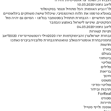
הנבחרת, ושומר על אופטימיות זהירה
ליאב נחמני
10.03.2020
לו"ז גביע האומות: הכל מתחיל ונגמר בסקוטלנד
באופ"א פרסמו את הלוח האינטנסיבי, שיכלול שישה משחקים בינלאומיים
תוך חודשיים • הנבחרת תתחיל בספטמבר בגלזגו • הסיום גם יהיה מול
הסקוטים, שיגיעו לישראל באמצע נובמבר
ליאב נחמני
04.03.2020
תגיות קשורות
נבחרת ישראל
ערן זהבי
מוקדמות יורו 2020
ווילי רוטנשטיינר
יורו 2020
ליאב
נחמני
נבחרת אוסטריה
טאלב טוואטחה
נבחרת סלובניה
ביברס נאתכו
חדשות
בארץ
בעולם
ביטחוני
פוליטי
פלילים
בריאות
חינוך
משפט
פוליטי-מדיני
תרבות ובידור
ForReal
ספורט
תיירות
אופנה ולייף סטייל