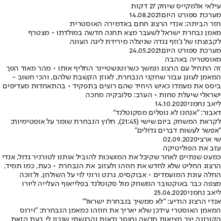
עילאי אלמקייס שיחק 27 דקות
מערכת ספורט היום
14.08.2021
חזר הביתה: אנדי הרצוג חתם באדמירה האוסטרית
מאמן נבחרת ישראל לשעבר מצא תחנה חדשה במולדתו • מצטרף
לקבוצתו של ג'וזף גנדה שניצלה מירידת ליגה העונה
מערכת ספורט היום
24.05.2021
מאוסטריה באהבה
זה התחיל עם הרצוג ונמשך כשרוטנשטיינר החליף אותו • מהר מאוד הפך
המאמן לעוגן עבור שחקני הנבחרת, לאוזן הקשבת שלהם, והכי חשוב -
ביסס את מעמדו כאיש היחיד שהם רוצים בתפקיד • בהתאחדות מעדיפים
ישראלי שיעלת פחות • הערב: סלובקיה מחכה
ליאב נחמני
14.10.2020
דאבור: "אנחנו לא נופלים מסקוטלנד"
לקראת המשחק ביום שישי (21:45), חלוץ הנבחרת שומר על אופטימיות:
"אפשר לעשות דברים גדולים"
שי ארצי
02.09.2020
עזב את הפוליטיקה
כמעט שנתיים לאחר שקיבל את המושכות להוביל אותנו לטורניר גדול, אנדי
הרצוג החליט שלא לחדש את חוזהו ולעזוב את הנבחרת • כעת, כמו תמיד,
החלה עונת המועמדים • אבוקסיס, גרנט ורוני לוי על השולחן, ולזוכה
מצפה כבר באוקטובר המשחק מול סקוטלנד בפלייאוף העלייה ליורו
ליאב נחמני
25.06.2020
אנדי הרצוג הודיע: "לא ממשיך בנבחרת ישראל"
המאמן האוסטרי עידכן שלא יאריך את חוזהו כמאמן הנבחרת: "וירוס
הקורונה יצר מציאות חדשה וחוסר ודאות והרגשתי שנכון לי בעת הזאת