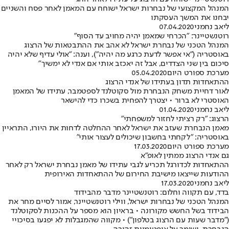
המנהל המקצועי של נבחרות ישראל ישוחח עם המאמן לאחר פסח והשניים
יבחנו את המשך העסקתו
ליאב נחמני
07.04.2020
רוטנשטיינר: "הכרחי שמאמן יהיה מחויב עד הסוף"
המנהל הטכני של נבחרת ישראל לא אהב את ההתבטאות של הרצוג
באוסטריה ("אי אפשר לדעת כרגע מה יהיה"), וענה: "אולי עדיף שלא יהיה
סיכום בין שני הצדדים, אבל זה יאכזב אותי אם אנדי לא ימשיך"
מערכת ספורט היום
05.04.2020
ההתאחדות תדון בעתידו של אנדי הרצוג
לאור דחיית משחק הנבחרת מול סקוטלנד לספטמבר, עתידו של המאמן
האוסטרי לא ברור • יצטרך להפחית בשכרו כדי להישאר
ליאב נחמני
01.04.2020
הרצוג: "רק רציתי לחזור למשפחתי"
מאמן הנבחרת שעזב את ישראל לאחר ההחלטה לדחות את היורו, התראיין
באוסטריה: "לקחתי בחשבון שיכולים לעצור אותי"
מערכת ספורט היום
17.03.2020
גם אנדי הרצוג ממתין לאופ"א
ההתאחדות לכדורגל תכריע לגבי עתידו של מאמן נבחרת ישראל רק לאחר
ההודעות שייצאו מישיבת החירום של ההתאחדות האירופית
ליאב נחמני
17.03.2020
בדד, עם תקווה וחלום: רוטנשטיינר מדבר מהבידוד
המנהל הטכני של נבחרות ישראל, ווילי רוטנשטיינר, אמור לסיים מחר את
הבידוד בשל החשש מקורונה • בראיון הוא מספר על ההכנות לסקוטלנד
("מדבר שעות עם הרצוג בטלפון") • מקווה שהמגבלות לא יפגעו בסיכויי