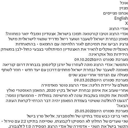
אוכל
מגזין
אנחנו מגייסים
English
X
אנדי הרצוג
אנדי הרצוג וטיבו קורטואה תמכו בישראל, אצטדיון וומבלי יואר כמחווה?
מאמן נבחרת ישראל לשעבר ושוער ריאל מדריד שנשוי לישראלית מישל
גרציג הביעו את תמיכתם לאור הלחימה עם החמאס • בהתאחדות
האנגלית שוקלים להאיר את האצטדיון המיתולוגי בצבעי כחול-לבן במשחק
הידידות מול אוקראינה
מערכת ספורט היום
09.10.2023
התפשר: אנדי הרצוג מונה לעוזרו של יורגן קלינסמן בנבחרת דרום קוריאה
מאמנה לשעבר של נבחרת ישראל מחתים דרכון עם יעד חדש • חוזר לשתף
פעולה עם הגרמני אחרי שבע שנים
מערכת ספורט היום
09.03.2023
משלם על ירידת הליגה: אנדי הרצוג פוטר מאדמירה
אחרי שעזב את אימון נבחרת ישראל בקיץ 2020, המאמן האוסטרי נאלץ
לפנות את מקומו בעקבות עונה לא מרשימה במולדת • מהמועדון נמסר:
"הגענו להחלטה ששינוי בעמדת המאמן יהיה דבר הכרחי לקראת העונה
הבאה"
מערכת ספורט היום
23.05.2022
תאי בריבו כבש צמד בתיקו של וולפסברגר, אליאל פרץ בישל
שני שערים של החלוץ לא הספיקו לקבוצתו, שסיימה בתיקו 2:2 עם טירול •
הקשר בישל את השני • אדמירה של אנדי הרצוג הפסידה 1:0 לזלצבורג,