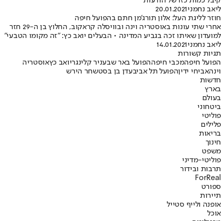
קיבל כמות כזו של הודעות"
ליאב נחמני
20.01.2021
חוזר לליגת העל: אלון תורג'מן חתם בהפועל חיפה
אחרי שתי עונות באוסטריה וינה ובוויסלה קראקוב, החלוץ בן ה-29 חזר
למועדון שאיתו זכה בגביע המדינה • הבעלים יואב כץ: "זה מקומו הטבעי"
ליאב נחמני
14.01.2021
תגיות קשורות
הפועל חיפה
מכבי חיפה
הפועל באר שבע
ניר קלינגר
יואב כץ
אוסטריה
וינה
אביחי ידין
הפועל תל אביב
עדן בן בסט
שחר הירש
חדשות
בארץ
בעולם
ביטחוני
פוליטי
פלילים
בריאות
חינוך
משפט
פוליטי-מדיני
תרבות ובידור
ForReal
ספורט
תיירות
אופנה ולייף סטייל
אוכל