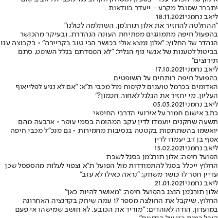
יתברר שסובל מקרע - ייעדר בוודאות
ליאב נחמני
18.11.2021
"ההחלטה להחזיר את אלון תורג'מן, השתלמה לכולנו"
בהפעול חיפה מתמוגגים מפתיחת העונה הנהדרת, ובעיקר מהכושר
הנהדר של החלוץ: "אלון נמצא אולי בכושר הכי טוב בקריירה" • בקבוצה ענו
בביטול לטענות של אנשי נוף הגליל: "לא הפסדתם בגלל השופט, סתם
תירוצים"
ליאב נחמני
17.10.2021
בהפועל חיפה רותחים על השופטים
האדומים בכרמל טוענים לקיפוח מול מכבי ת"א: "אם לא נגיע לפלייאוף
העליון, מי יחזיר את הגלגל לאחור, חכמון?"
ליאב נחמני
05.03.2021
כתב אישום חמור על אירועי הדרבי החיפאי
תשעה שחקנים יועמדו לדין עקב המהומה בסמי עופר • ארבעה מהם
יואשמו בהשתתפות בקטטה בנסיבות מחמירות • גם מנכ"ל מכבי חיפה
אסף בן דב יעמדו לדין
ליאב נחמני
15.02.2021
הפועל חיפה: אלון תורג'מן בסגל לשבת
החלוץ ייכלל בסגל להתמודדות מול הפועל ת"א וצפוי לעלות מהספסל שכן
עדיין חסר לו כושר משחק: "נראה כאילו לא עזב"
ליאב נחמני
21.01.2021
אלון תורג'מן הוצג בהפועל חיפה: "מאושר להיות כאן"
החלוץ, שיקבל את החולצה מספר 17 עמה שיחק בקדנציה האחרונה
במועדון, הודה לאוהדים: "מוריד את הכובע. לא חושב שמישהו אי פעם