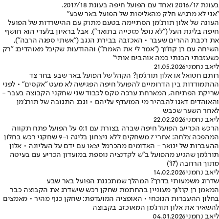
בעונת 2016/17 ואחד עם הפועל חיפה בעונת 2017/18.
"אני לא מרגיש חלק מהאליפות של הפועל באר שבע"
העונה של אלון תורג'מן הסתיימה בטעם מתוק עם ההישרדות של הפועל
חיפה בליגת העל ("לא נופל מזכייה בתואר"), אבל בראיון בלעדי הוא חושף
את רכבת ההרים שעבר • האכזבה בבירת הנגב ("אשתי ספגה הרבה"),
השיחה עם רן קוז'וך ("אמר לי את האמת") וההודעות שקיבל מאוהדים: "רק
כשעזבתי הבנתי כמה אוהבים אותי"
ליאב נחמני
21.05.2026
רותם חטואל או אלון תורג'מן? הקהל של הפועל באר שבע בחר צד
ההתמודדות בין הדרומיים להפועל חיפה הפגישה לא מעט "אקסים" • לפני
שריקת הפתיחה, המארחת ערכה טקס לכבוד שני שחקני הקבוצה בעבר -
והאוהדים דאגו להבהיר מי המועדף עליהם • וגם: התגובה של תורג'מן
לאחר השער שכבש
ליאב נחמני
22.02.2026
הרכש הכריע: הפועל חיפה שברה בצורת עם 0:1 על הפועל פתח תקווה
המהפכה צלחה: אחרי 7 משחקים ללא ניצחון בליגה ו-9 שחקני רכש בחלון
ההעברות של ינואר - האדומים מהכרמל יצאו עם ידם על העליונה • אלון
תורג'מן שהגיע מהפועל ב"ש לקדנציה נוספת במועדון הכריע עם בעיטה
מתוך הרחבה (17')
ליאב נחמני
14.02.2026
שדרוג משמעותי בדרך? המהלך שמתכננת הפועל באר שבע
המאמן רן קוז'וך מעוניין בהחתמת שחקן רכש שישדרג את הקבוצה כבר
בחלון ההעברות הנוכחי • האופציה המועדפת: שחקן כנף מהיר • מאמצים
להשאיר את אלון תורג'מן המאוכזב בקבוצה
ליאב נחמני
04.01.2026