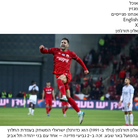
אוכל
מגזין
אנחנו מגייסים
English
X
אלון תורג'מן
אלון תורג'מן (נולד ב-1991) הוא כדורגלן ישראלי המשחק בעמדת החלוץ
בהפועל באר שבע. זכה ב-2 גביעי מדינה – אחד עם בני יהודה תל אביב