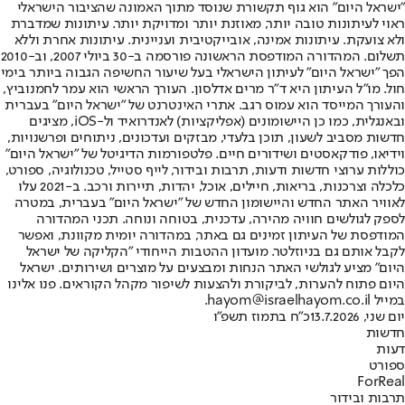
"ישראל היום" הוא גוף תקשורת שנוסד מתוך האמונה שהציבור הישראלי
ראוי לעיתונות טובה יותר, מאוזנת יותר ומדויקת יותר. עיתונות שמדברת
ולא צועקת. עיתונות אמינה, אובייקטיבית ועניינית. עיתונות אחרת וללא
תשלום. המהדורה המודפסת הראשונה פורסמה ב-30 ביולי 2007, וב-2010
הפך "ישראל היום" לעיתון הישראלי בעל שיעור החשיפה הגבוה ביותר בימי
חול. מו"ל העיתון היא ד"ר מרים אדלסון. העורך הראשי הוא עמר לחמנוביץ,
והעורך המייסד הוא עמוס רגב. אתרי האינטרנט של "ישראל היום" בעברית
ובאנגלית, כמו כן היישומונים (אפליקציות) לאנדרואיד ול-iOS, מציגים
חדשות מסביב לשעון, תוכן בלעדי, מבזקים ועדכונים, ניתוחים ופרשנויות,
וידיאו, פודקאסטים ושידורים חיים. פלטפורמות הדיגיטל של "ישראל היום"
כוללות ערוצי חדשות ודעות, תרבות ובידור, לייף סטייל, טכנולוגיה, ספורט,
כלכלה וצרכנות, בריאות, חיילים, אוכל, יהדות, תיירות ורכב. ב-2021 עלו
לאוויר האתר החדש והיישומון החדש של "ישראל היום" בעברית, במטרה
לספק לגולשים חוויה מהירה, עדכנית, בטוחה ונוחה. תכני המהדורה
המודפסת של העיתון זמינים גם באתר, במהדורה יומית מקוונת, ואפשר
לקבל אותם גם בניוזלטר. מועדון ההטבות הייחודי "הקליקה של ישראל
היום" מציע לגולשי האתר הנחות ומבצעים על מוצרים ושירותים. ישראל
היום פתוח להערות, לביקורת ולהצעות לשיפור מקהל הקוראים. פנו אלינו
במייל hayom@israelhayom.co.il.
יום שני, 13.7.2026
כ"ח בתמוז תשפ"ו
חדשות
דעות
ספורט
ForReal
תרבות ובידור