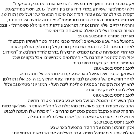
אקס מכבי חיפה חושף את המעצר: ״הוציאו אותנו מהבנק באזיקים״
דלה ימפולסקי, ששיחק במדי הירוקים בין 2011 ל-2013, חשף בפודקאסט
״קנדה במקלטים״ עם עומרי קנדה את סיפור המעצר שלו ושל אלון תורג׳מן,
שנתפס באוסטריה עם שטרות מזוייפים: ״היא נתנה לחיצה על הכפתור,
והרמתי ידיים שלא יהרגו אותי. תוך ארבע דקות הגיעו מלא משטרות״ • וגם:
הציור במעצר ועלילות טאלב טוואטחה בדיוטי פרי
מערכת ספורט היום
25.06.2025
בהפועל באר שבע מאשימים: "אוהד מכבי נתניה סטר לשחקן הקבוצה"
לאחר ההפסד 2:1 הדרמטי באצטדיון מרים, אלון תורג'מן התלונן שאחד
מאוהדי המארחת שפרצו למגרש הרביץ לו בדרכו לחדר ההלבשה: "האירוע
יכול היה להיגמר יותר גרוע" • היהלומים מכחישים, אבל מקווים שכל
הסיפור ייגמר רק בקנס כספי גבוה
ליאב נחמני
28.04.2025
השחקן הבכיר של הפועל באר שבע קרוב לחתימה על חוזה חדש
לאחר חודשיים של גישושים לגבי עתידו, צפוי החלוץ בן ה-33, אלון תורג'מן,
להאריך את תקופתו בסגנית מוליכת ליגת העל • המגן יוני סטויאנוב עלול
שלא לחזור לשחק עוד עונה
ליאב נחמני
08.04.2025
מלך השערים יתוגמל: הפועל באר שבע סימנה מטרה חדשה
הקבוצה מבירת הנגב מאושרת מהיכולת של החלוץ הוותיק, שעל אף כמות
הדקות שהוא מקבל מספק מספרים נהדרים • "היכולת שלו העונה לכבוש
ולבוא לידי ביטוי היא יוצאת דופן" אמרו אצל מוליכת הטבלה
ליאב נחמני
26.01.2025
אלון תורג'מן חתם על החוזה בהפועל באר שבע
החלוץ שהגיע מהפועל חיפה, עבר בהצלחה את הבדיקות הרפואיות: