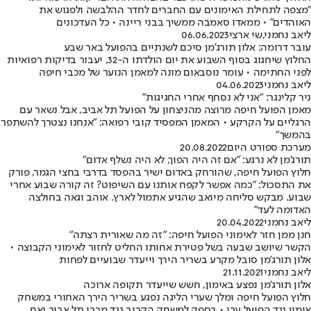
"מצפה לתחילת האימונים עם החברים לחדר ההלבשה ולפגוש את
האוהדים" • ממאדו סאמבה ממשיך בבני ריינה • כל העדכונים
ליאב נחמני
,
שי ארצי
06.06.2023
עובר דרומה: אלון תורג'מן סיכם לשנתיים בהפועל באר שבע
החלוץ שיחגוג בסוף השבוע את יום הולדתו ה-32, יעבור בדיקות רפואיות
לפני החתימה • עומר נוסבאום מונה למאמן הנוער של מכבי חיפה
ליאב נחמני
04.06.2023
ניר קלינגר: "אני לא נסחף אחרי החגיגות"
מאמן הפועל חיפה מרוצה מהניצחון על הפועל תל אביב, אבל נשאר עם
הרגליים על הקרקע • המאמן המפסיד קובי רפואה: "אנחנו נצטרך להשתפר
בהמשך"
מערכת ספורט היום
20.08.2022
תורג'מן לא נרגע: "אם זה היה הפוך, לא היה נשלף אדום"
חלוץ הפועל חיפה, שהורחק באדום ישיר בהפסד בדרבי בחצי הגמר, פורק
את התסכול: "כמה אפשר לקפח אותנו עם השיפוט? זה קורה שבוע אחרי
שבוע. מבקש סליחה מיואב שהגיע אתמול לארץ. אוהב וגאה בחולצה
האדומה לעד"
ליאב נחמני
20.04.2022
חנן ממן חזר לאימוני הפועל חיפה: "זה מה שאורית רצתה"
הקשר שיושב שבעה בשל פטירת אחותו החליט לחזור לאימוני הקבוצה •
אלון תורג'מן סובל מקרע בשריר הירך וייעדר שבועיים לפחות
ליאב נחמני
21.11.2021
אלון תורג'מן נפצע באימון, חשש שייעדר תקופה ארוכה
חלוץ הפועל חיפה ומלך שערי הליגה נפגע בשריר הירך האחורי במשחק
אימון נגד הפועל עכו • בספק למשחק הקרוב נגד מכבי תל אביב ואם