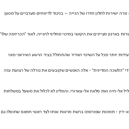
ה ישירות לחלון חדרו של הנייה – בניגוד לדיווחים מערביים על מטען
ת בארגון מציינים את הקושי במינוי מחליף להנייה, לאור "הכריזמה שלו"
דות יותר מכל על השינוי האדיר שהתחולל בציר הרשע האיראני מאז
ר לידי "הלשכה המדינית" • אלה האנשים שקובעים את גורלה של רצועת עזה
ליל אל-חיה ואת סלאח אל-עארורי, והמליץ לא לכלול את משעל במשלחות
 התקיפות של צה"ל • לפי הדיווחים, היה בין האחראים על חשיפת כוח צה"ל ב-2018 בו נהרג סא"ל ח'יר א-דין • תמונות שפורסמו ברשת מראות אותו לצד ראשי חמאס שחוסלו גם