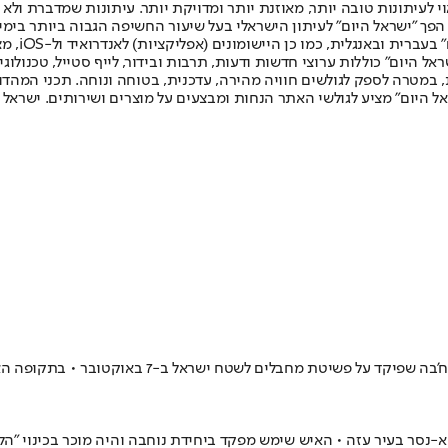
לעיתונות טובה יותר, מאוזנת יותר ומדויקת יותר. עיתונות שמדברת ולא צ
שלום. המהדורה המודפסת הראשונה פורסמה ב-30 ביולי 2007, וב-2010 הפך "ישראל היום" לעיתון הישראלי בעל שי
לחמנוביץ,
ל היום" כוללות ערוצי חדשות ודעות, תרבות ובידור, לייף סטייל, טכנולוגיה
ברית, במטרה לספק לגולשים חוויה מהירה, עדכנית, בטוחה ונוחה. תכני המה
ל היום" מציע לגולשי האתר הנחות ומבצעים על מוצרים ושירותים. ישראל 
וליד הנייה, אחיינו של איסמעיל הנייה, שימש לפי צה"
-נסר בעיר עזה • האיש שימש מפקד ביחידת נוחבה והיה מוכר בכינוי "הלו