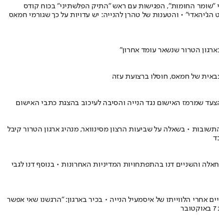
י "שומר החומות", הפגישות עם ראש "התיק הפלשתיני" בכוח קודס
'יהאדי" • והטענות של טהרן להנייה: יש עדויות על כך שגורמי חמאס
רגון הטרור שנשאר עומד אחרון"
צבאית של חמאס, חוסלו ברצועת עזה
 הצעד שמרמז האישום נגד הנייה והסיבה לעיכוב בהצגת כתבי האישום
בות • בשאלה על שביעות הרצון מסינוואר, מנהיג ארגון הטרור קיבל
אלה והשניים דנו בהתפתחויות המדיניות האחרונות • בנוסף דנו לגבי
יים אחרי הלווייתו של איסמעיל הנייה • בכיר בארגון: "הרגשנו שאי אפשר
ר