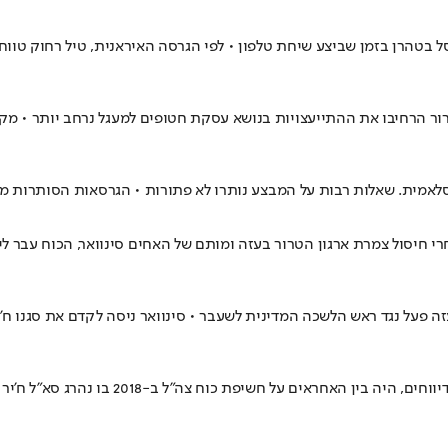
הרן בזמן שביצע שיחת טלפון • לפי הגרסה האיראנית, טיל רחוק טווח נור
ור הרחיבו את ההתייעצויות בנושא עסקת חטופים למעגל נרחב יותר • מקורו
אמית. שאלות רבות על המבצע נותרו לא פתורות • הגרסאות הסותרות מעי
 • אחרי חיסול צמרת ארגון הטרור בעזה ומותם של האחים סינוואר, הכוח עב
ה פעל נגד ראש הלשכה המדינית לשעבר • סינוואר ניסה לקדם את סגנו ח'
דיווחים עזתים טוענים שאוסמה טבש נהרג בגל