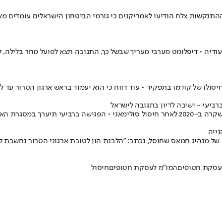
ההתנקשות צלח הודיעו לאמריקנים כי גורמי הביטחון הישראלים עומדים מאח
יה • דיפלומט מערבי מעריך שבשל כך, התגובה תצא לפועל מחר בלילה, לכל
סולו של קודמו בתפקיד • עוד דווח כי הוא יעמוד בראש ארגון הטרור עד ל
רביעי - ישיבה לדיון בתגובה לישראל
תוף פעולה אסלאמי
נייה
 של מנהיג חמאס שחוסל, נכתב: "הלבנת הון לטובת ארגוני הטרור נחשבת ל
עסקת חטופים
המו"מ לעסקת חטופים
חיסול