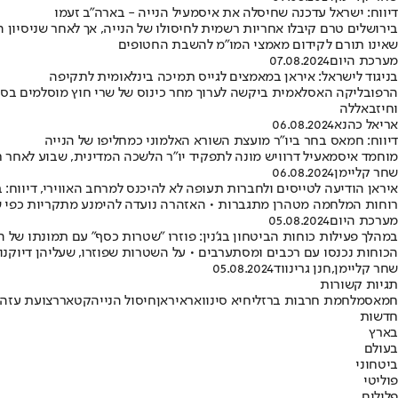
דיווח: ישראל עדכנה שחיסלה את איסמעיל הנייה - בארה"ב זעמו
בירושלים טרם קיבלו אחריות רשמית לחיסולו של הנייה, אך לאחר שניסיון 
שאינו תורם לקידום מאמצי המו"מ להשבת החטופים
מערכת היום
07.08.2024
בניגוד לישראל: איראן במאמצים לגייס תמיכה בינלאומית לתקיפה
הרפובליקה האסלאמית ביקשה לערוך מחר כינוס של שרי חוץ מוסלמים בסעוד
וחיזבאללה
אריאל כהנא
06.08.2024
דיווח: חמאס בחר ביו"ר מועצת השורא האלמוני כמחליפו של הנייה
מוחמד איסמאעיל דרוויש מונה לתפקיד יו"ר הלשכה המדינית, שבוע לאחר חי
שחר קליימן
06.08.2024
איראן הודיעה לטייסים ולחברות תעופה לא להיכנס למרחב האווירי, דיווח: ב
רוחות המלחמה מטהרן מתגברות • האזהרה נועדה להימנע מתקריות כפי שקרה ב-2020 לאחר חיסול סולימאני • הפגישה ברביעי תיערך במסגרת הארגון לשי
מערכת היום
05.08.2024
במהלך פעילות כוחות הביטחון בג'נין: פוזרו "שטרות כסף" עם תמונתו של ה
הכוחות נכנסו עם רכבים ומסתערבים • על השטרות שפוזרו, שעליהן דיוקנו
שחר קליימן
,
חנן גרינווד
05.08.2024
תגיות קשורות
חמאס
מלחמת חרבות ברזל
יחיא סינוואר
איראן
חיסול הנייה
קטאר
רצועת עזה
חדשות
בארץ
בעולם
ביטחוני
פוליטי
פלילים