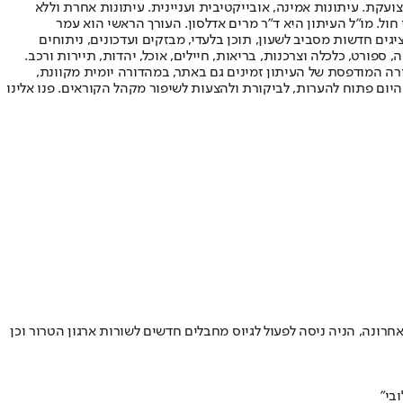
ועקת. עיתונות אמינה, אובייקטיבית ועניינית. עיתונות אחרת וללא
עור החשיפה הגבוה ביותר בימי חול. מו"ל העיתון היא ד"ר מרים אדלסון. העורך הראשי הוא עמר
 והעורך המייסד הוא עמוס רגב. אתרי האינטרנט של "ישראל היום" בעברית ובאנגלית, כמו כן היישומונים (אפליקציות) לאנדרואיד ול-iOS, מציגים חדשות מסביב לשעון, תוכן בלעדי, מבזקים ועדכונים, ניתוחים
, ספורט, כלכלה וצרכנות, בריאות, חיילים, אוכל, יהדות, תיירות ורכב.
דורה המודפסת של העיתון זמינים גם באתר, במהדורה יומית מקוונת,
היום פתוח להערות, לביקורת ולהצעות לשיפור מקהל הקוראים. פנו אלינו
ל כסגן מפקד פלוגת נוח'בה שפיקד על פשיטת מחבלים לשטח ישראל ב-7 באוקטובר • בתקופה האחרונה, הניה ניסה לפעול לגיוס מחבלים חדשים לשורות ארגון הטרור וכן
בי"