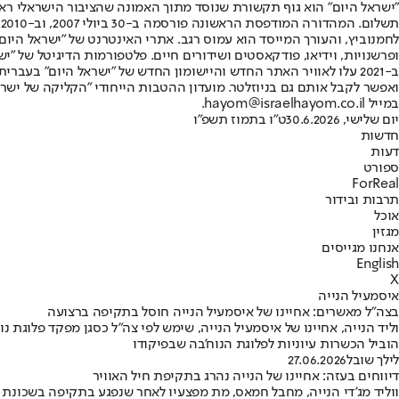
"ישראל היום" הוא גוף תקשורת שנוסד מתוך האמונה שהציבור הישראלי ראוי 
ת
ופרשנויות, וידיאו, פודקאסטים ושידורים חיים. פלטפורמות הדיגיטל של "ישרא
ב-2021 עלו לאוויר האתר החדש והיישומון החדש של "ישראל היום" בע
ואפשר לקבל אותם גם בניוזלטר. מועדון ההטבות הייחודי "הקליקה של ישרא
במייל hayom@israelhayom.co.il.
יום שלישי, 30.6.2026
ט"ו בתמוז תשפ"ו
חדשות
דעות
ספורט
ForReal
תרבות ובידור
אוכל
מגזין
אנחנו מגייסים
English
X
איסמעיל הנייה
בצה"ל מאשרים: אחיינו של איסמעיל הנייה חוסל בתקיפה ברצועה
הוביל הכשרות עיוניות לפלוגת הנוח'בה שבפיקודו
לילך שובל
27.06.2026
דיווחים בעזה: אחיינו של הנייה נהרג בתקיפת חיל האוויר
ווליד מג'די הנייה, מחבל חמאס, מת מפצעיו לאחר שנפגע בתקיפה בשכונת א