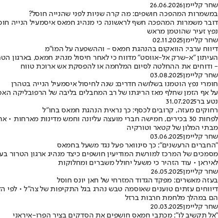
שחר קליימן
26.06.2026
במשמרות המהפכה חושפים: מה קרה שניות לפני שהנייה חוסל?
דובר משמרות המהפכה חשף לראשונה כי מנהיג חמאס איסמעיל הנייה חוסל בט
נפץ זעיר שהוטמן מראש
שחר קליימן
02.11.2025
דיווח ערבי: הוואקום בהנהגת חמאס - וההשפעה על המו"מ
העיתון "א-שרק אל-אווסט" מדווח כי לאחר חיסול מנהיג חמאס, בארגון הטר
- ודוחים את ההחלטה לסיום המלחמה או להפסקת אש ארוכת טווח
שחר קליימן
03.08.2025
חומרי נפץ הוטמנו בשלושה חדרים: שנה לחיסול איסמעיל הנייה בטהרן
על אף הזמן שחלף מאז הריגתו של רב המחבלים בליבה של הרפובליקה האסל
נטע בר
31.07.2025
רחוקים מעזה, קרובים לכסף: כך נראית הנהגת חמאס בחו"ל
לפחות 30 בכירים, חמישה חברי מועצה עליונה וחמש מדינות מארחות
מבתי המלון של קטאר וטורקיה
שחר קליימן
03.06.2025
"החברים הרעשנים": כך סינוואר פעל נגד משעל בחמאס
מסמכים של המרכז למורשת המודיעין חושפים כיצד מנהיג ארגון הטרור בעז
לאיראן • עוד הזהיר כי משעל יחולל משברים ומחלוקות
שחר קליימן
26.05.2025
בעזה מאשרים: מפקד הגדוד המזרחי של חאן יונס חוסל
הם במהלך מלחמת חרבות ברזל
שחר קליימן
20.03.2025
"אל תקשיב לו": מכתבי חמאס חושפים את הסדקים בציר הפרו-איראני