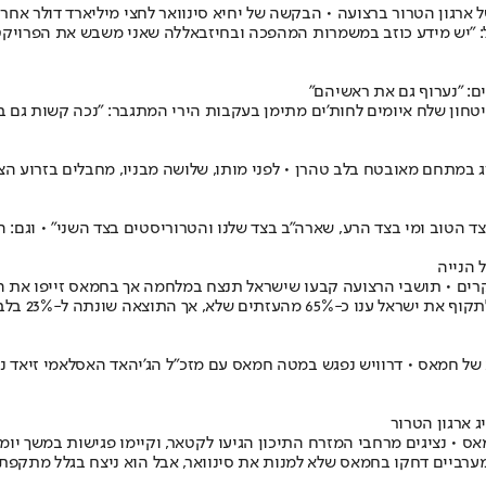
ארגון הטרור ברצועה • הבקשה של יחיא סינוואר לחצי מיליארד דולר אחר
 "יש מידע כוזב במשמרות המהפכה ובחיזבאללה שאני משבש את הפרויקט הג
ים: "נערוף גם את ראשיהם"
חון שלח איומים לחות'ים מתימן בעקבות הירי המתגבר: "נכה קשות גם בא
 במתחם מאובטח בלב טהרן • לפני מותו, שלושה מבניו, מחבלים בזרוע ה
בצד הטוב ומי בצד הרע, שארה"ב בצד שלנו והטרוריסטים בצד השני" • וגם:
 הנייה
ם • תושבי הרצועה קבעו שישראל תנצח במלחמה אך בחמאס זייפו את התשו
של חמאס • דרוויש נפגש במטה חמאס עם מזכ"ל הג'יהאד האסלאמי זיאד נח
 ארגון הטרור
 חמאס • נציגים מרחבי המזרח התיכון הגיעו לקטאר, וקיימו פגישות במשך יומ
יים דחקו בחמאס שלא למנות את סינוואר, אבל הוא ניצח בגלל מתקפת 7 באוקטוב