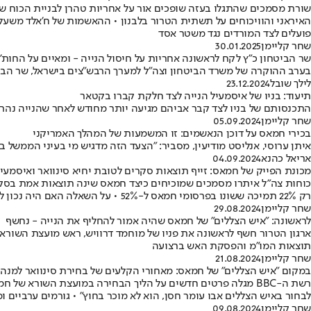
שורת מסמכים שהתגלו בעזה שופכים אור על אחריות טהרן לבניית הכוח של 
האיראני והוויכוחים על תשתית הטרור בלבנון • ההאשמות של ח'אלד משעל:
פועלים לצד המורדים נגד משטר אסד
שחר קליימן
30.01.2025
שר הביטחון כ"ץ לקח לראשונה אחריות על חיסול הנייה - ומאיים על החות'
בערב ההוקרה של משרד הביטחון וצה"ל למערך הרבש"צים בישראל, שר הביט
לילך שובל
23.12.2024
תיעוד: בניו של איסמעיל הנייה לצד חלקת קברו בקטאר
התכנסותם של בניו לצד קבר אביהם מגיעה יותר מחודש לאחר שהנייה נהרג
שחר קליימן
05.09.2024
בכירי חמאס על דוכן הנאשמים: זו המשמעות של המהלך האמריקני
איתן ערוסי, אנליסט מודיעין, מסביר: "הצעד הזה מדגיש מי בעיני הממשל 
אריאל כהנא
04.09.2024
מכונת הפייק של חמאס: זייף תוצאות סקרים לטובת יחיא סינוואר ואיסמעיל
כוחות צה"ל איתרו מסמכים שמוכיחים כיצד חמאס שינה תוצאות אמת בסקרי
רק 22% תמיכה ששונו בפרסומי חמאס ל-52% • על השאלה האם היה נכון לתקוף את ישראל ענו כ-65% מהעזתים שלא, אך התוצאה שונתה ל-23% בלבד
שחר קליימן
29.08.2024
לראשונה: ״איש הצללים״ של חמאס שהיה אמור להחליף את הנייה - נחשף
ארגון הטרור חשף לראשונה את פניו של מוחמד דרוויש, ראש מועצת השורא 
תוצאות המו"מ והפסקת האש ברצועה
שחר קליימן
21.08.2024
במקום ״איש הצללים״ של חמאס: מאחורי הקלעים של בחירת סינוואר למנהיג
רשת ה-BBC מגלה פרטים חדשים על הליך הבחירה במועצת השורא של
לבחור באיש הצללים אבו עומר חסן, הוא לא מוכר בחוץ" • גורמים ערביים ומערב
שחר קליימן
09.08.2024