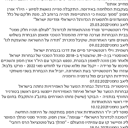
מחייב אותנו"
בעקבות המלחמה באירופה, התקבלה פנייה נואשת לסיוע • היו"ר אורן
חסון: "סמוך ובטוח כי ההתגייסות תהיה ברוחב לב, מנת חלקם של כלל
המועדונים ולתפארת הכדורגל הישראלי ומדינת ישראל"
ליאב נחמני
23.03.2022
וילי רוטנשטיינר נפרד מההתאחדות לכדורגל: "לעולם תהיו חלק ממני"
בבית הנבחרות נערכה פרידה מהמנהל הטכני ומאמן הנבחרת בשלוש
השנים וחצי האחרונות, שקיבל מזכרת: "תודה על ההשראה שהענקת לנו"
ליאב נחמני
09.02.2022
רשמית: וילי רוטנשטיינר סיים את דרכו בנבחרת ישראל
האוסטרי בן ה-59, שהצטרף ב-2018 כמנהל הטכני של נבחרות ישראל
ולאחר מכן מונה למאמן הבוגרת, נפגש הבוקר עם היו"ר אורן חסון והשניים
סיכמו על פרידה • יקבל את מלוא שכרו עד לחודש מאי 2022 • מרקו בלבול,
עוזרו של רוטנשטיינר בעת האחרונה, יוביל את הנבחרת בשני משחקי
הידידות הקרובים מול גרמניה ורומניה
ליאב נחמני
07.02.2022
היסטוריה בכדורגל: נבחרת הנוער של האמירויות נחתה בישראל
נבחרות הנוער של ישראל ואיחוד האמירויות ייפגשו ביום ראשון בטורניר
החורף בנתניה • הבוקר (שישי) נחתו האורחים בתנב"ג והתקבלו בחום על
ידי ראשי ההתאחדות
ליאב נחמני
10.12.2021
סופר ליג: יו"ר ההתאחדות אורן חסון במתקפה על היוזמה החדשה
"הסכנה לכדורגל הישראלי ־ עצומה", אורן חסון, מזהיר מפני מהלך הסופר
ליג ומיישר קו עם עמיתיו מהעולם • "מהלך בעל פוטנציאל הרס רוחבי"
ליאב נחמני
19.04.2021