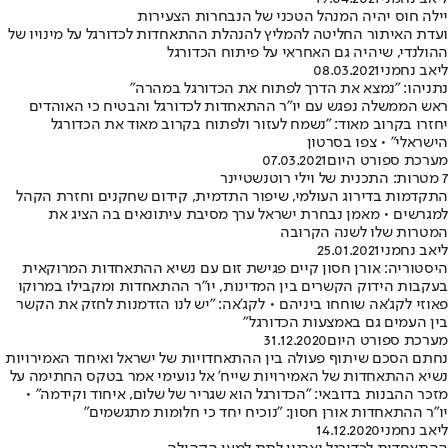
יילה חוס יהיה המנהל הטכני של הנבחרות הצעירות
ועדת האיתור החליטה להמליץ להנהלת ההתאחדות לכדורגל על מינויו של
ההולנדי, שיהיה גם האחראי על פיתוח הכדורגל
ליאב נחמני
08.03.2021
נתניהו: "נמצא את הדרך לפתוח את הכדורגל במהרה"
ראש הממשלה נפגש עם יו"ר ההתאחדות לכדורגל והבטיח כי האוהדים
יחזרו בקרוב מאוד: "נשמח לעזור ולפתוח בקרוב מאוד את הכדורגל
הישראלי" • צפו בסרטון
מערכת ספורט היום
07.03.2021
7 מטרות: התכנית של וילי רוטנשטיינר
התקדמות בדירוג העולמי, שיפור התדמית, קידום שחקנים וחזרת הקהל
למגרשים • מאמן נבחרת ישראל ערך מסיבת עיתונאים בה הציג את
המטרות שלו לשנה הקרובה
ליאב נחמני
25.01.2021
היסטוריה: אורן חסון קיים פגישת זום עם נשיא ההתאחדות המרוקאית
בעקבות הידוק הקשרים בין המדינות, יו"ר ההתאחדות ומקבילו במרוקו
פאוזי לקג'אה שוחחו ביניהם • לקג'אה: "יש לנו הזדמנות לחזק את הקשר
בין העמים גם באמצעות הכדורגל"
מערכת ספורט היום
31.12.2020
נחתם הסכם שיתוף פעולה בין ההתאחדויות של ישראל ואיחוד האמירויות
נשיא ההתאחדות של האמירויות שייח' אל נועימי אמר בטקס החתימה על
מזכר ההבנות בדובאי: "הכדורגל הוא שגריר של שלום, איחוד וקידמה" •
יו"ר ההתאחדות אורן חסון: "נוכיח יחד כי חלומות מתגשמים"
ליאב נחמני
14.12.2020