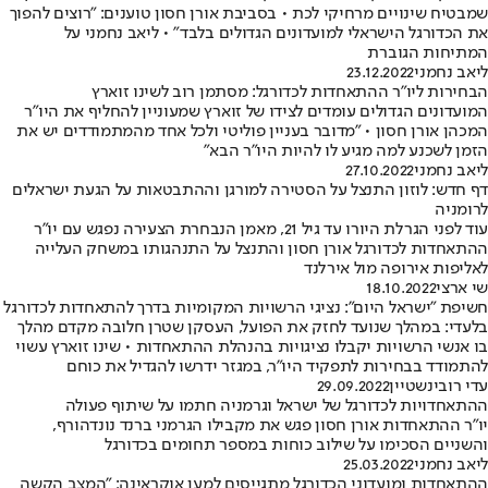
שמבטיח שינויים מרחיקי לכת • בסביבת אורן חסון טוענים: "רוצים להפוך
את הכדורגל הישראלי למועדונים הגדולים בלבד" • ליאב נחמני על
המתיחות הגוברת
ליאב נחמני
23.12.2022
הבחירות ליו"ר ההתאחדות לכדורגל: מסתמן רוב לשינו זוארץ
המועדונים הגדולים עומדים לצידו של זוארץ שמעוניין להחליף את היו"ר
המכהן אורן חסון • "מדובר בעניין פוליטי ולכל אחד מהמתמודדים יש את
הזמן לשכנע למה מגיע לו להיות היו"ר הבא"
ליאב נחמני
27.10.2022
דף חדש: לוזון התנצל על הסטירה למורגן וההתבטאות על הגעת ישראלים
לרומניה
עוד לפני הגרלת היורו עד גיל 21, מאמן הנבחרת הצעירה נפגש עם יו"ר
ההתאחדות לכדורגל אורן חסון והתנצל על התנהגותו במשחק העלייה
לאליפות אירופה מול אירלנד
שי ארצי
18.10.2022
חשיפת "ישראל היום": נציגי הרשויות המקומיות בדרך להתאחדות לכדורגל
בלעדי: במהלך שנועד לחזק את הפועל, העסקן שטרן חלובה מקדם מהלך
בו אנשי הרשויות יקבלו נציגויות בהנהלת ההתאחדות • שינו זוארץ עשוי
להתמודד בבחירות לתפקיד היו"ר, במגזר ידרשו להגדיל את כוחם
עדי רובינשטיין
29.09.2022
ההתאחדויות לכדורגל של ישראל וגרמניה חתמו על שיתוף פעולה
יו"ר ההתאחדות אורן חסון פגש את מקבילו הגרמני ברנד נונדהורף,
והשניים הסכימו על שילוב כוחות במספר תחומים בכדורגל
ליאב נחמני
25.03.2022
ההתאחדות ומועדוני הכדורגל מתגייסים למען אוקראינה: "המצב הקשה