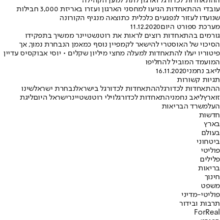
ההתאחדות לכדורגל וארגון לתת למען הקהילה
עובדי ההתאחדות הגיעו למחסני הארגון ועזרו באריזת 3,000 חבילות
שנועדו לעזור לנפגעים כלכלית כתוצאה מנגיף הקורונה
מערכת ספורט היום
11.12.2020
גורמים בהתאחדות רוצים לראות את רוטנשטיינר ממשיך בתפקידו
הסיכוי של האוסטרי להישאר לקמפיין נוסף כמאמן הנבחרת נמוך, אך
פיטוריו יעלו להתאחדות למעלה מחצי מיליון שקלים • יוסי אבוקסיס עדיין
המועמד המוביל להחליפו
ליאב נחמני
16.11.2020
תגיות קשורות
ההתאחדות לכדורגל
ההתאחדות לכדורגל בישראל
נבחרת ישראל
שינו
זוארץ
ליאב נחמני
התאחדות לכדורגל
וילי רוטנשטיינר
ישראל היום
ליגת
העל
משרד הבריאות
חדשות
בארץ
בעולם
ביטחוני
פוליטי
פלילים
בריאות
חינוך
משפט
פוליטי-מדיני
תרבות ובידור
ForReal