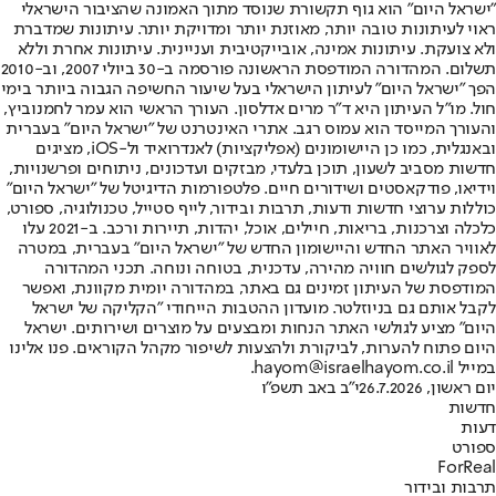
"ישראל היום" הוא גוף תקשורת שנוסד מתוך האמונה שהציבור הישראלי
ראוי לעיתונות טובה יותר, מאוזנת יותר ומדויקת יותר. עיתונות שמדברת
ולא צועקת. עיתונות אמינה, אובייקטיבית ועניינית. עיתונות אחרת וללא
תשלום. המהדורה המודפסת הראשונה פורסמה ב-30 ביולי 2007, וב-2010
הפך "ישראל היום" לעיתון הישראלי בעל שיעור החשיפה הגבוה ביותר בימי
חול. מו"ל העיתון היא ד"ר מרים אדלסון. העורך הראשי הוא עמר לחמנוביץ,
והעורך המייסד הוא עמוס רגב. אתרי האינטרנט של "ישראל היום" בעברית
ובאנגלית, כמו כן היישומונים (אפליקציות) לאנדרואיד ול-iOS, מציגים
חדשות מסביב לשעון, תוכן בלעדי, מבזקים ועדכונים, ניתוחים ופרשנויות,
וידיאו, פודקאסטים ושידורים חיים. פלטפורמות הדיגיטל של "ישראל היום"
כוללות ערוצי חדשות ודעות, תרבות ובידור, לייף סטייל, טכנולוגיה, ספורט,
כלכלה וצרכנות, בריאות, חיילים, אוכל, יהדות, תיירות ורכב. ב-2021 עלו
לאוויר האתר החדש והיישומון החדש של "ישראל היום" בעברית, במטרה
לספק לגולשים חוויה מהירה, עדכנית, בטוחה ונוחה. תכני המהדורה
המודפסת של העיתון זמינים גם באתר, במהדורה יומית מקוונת, ואפשר
לקבל אותם גם בניוזלטר. מועדון ההטבות הייחודי "הקליקה של ישראל
היום" מציע לגולשי האתר הנחות ומבצעים על מוצרים ושירותים. ישראל
היום פתוח להערות, לביקורת ולהצעות לשיפור מקהל הקוראים. פנו אלינו
במייל hayom@israelhayom.co.il.
יום ראשון, 26.7.2026
י"ב באב תשפ"ו
חדשות
דעות
ספורט
ForReal
תרבות ובידור