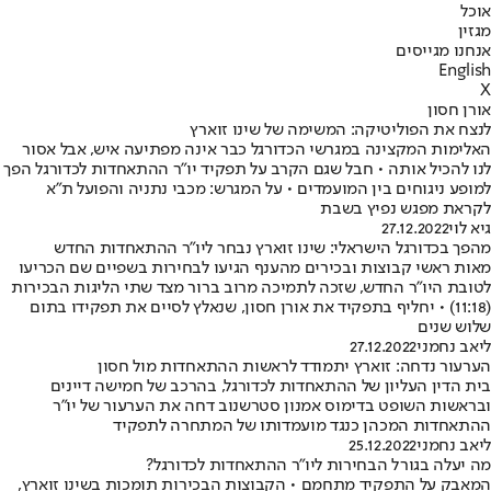
אוכל
מגזין
אנחנו מגייסים
English
X
אורן חסון
לנצח את הפוליטיקה: המשימה של שינו זוארץ
האלימות המקצינה במגרשי הכדורגל כבר אינה מפתיעה איש, אבל אסור
לנו להכיל אותה • חבל שגם הקרב על תפקיד יו"ר ההתאחדות לכדורגל הפך
למופע ניגוחים בין המועמדים • על המגרש: מכבי נתניה והפועל ת"א
לקראת מפגש נפיץ בשבת
גיא לוי
27.12.2022
מהפך בכדורגל הישראלי: שינו זוארץ נבחר ליו"ר ההתאחדות החדש
מאות ראשי קבוצות ובכירים מהענף הגיעו לבחירות בשפיים שם הכריעו
לטובת היו"ר החדש, שזכה לתמיכה מרוב ברור מצד שתי הליגות הבכירות
(11:18) • יחליף בתפקיד את אורן חסון, שנאלץ לסיים את תפקידו בתום
שלוש שנים
ליאב נחמני
27.12.2022
הערעור נדחה: זוארץ יתמודד לראשות ההתאחדות מול חסון
בית הדין העליון של ההתאחדות לכדורגל, בהרכב של חמישה דיינים
ובראשות השופט בדימוס אמנון סטרשנוב דחה את הערעור של יו"ר
ההתאחדות המכהן כנגד מועמדותו של המתחרה לתפקיד
ליאב נחמני
25.12.2022
מה יעלה בגורל הבחירות ליו"ר ההתאחדות לכדורגל?
המאבק על התפקיד מתחמם • הקבוצות הבכירות תומכות בשינו זוארץ,