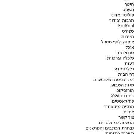
חינוך
משפט
פוליטי-מדיני
תרבות ובידור
ForReal
ספורט
תיירות
אופנה ולייף סטייל
אוכל
טכנולוגיה
כלכלה וצרכנות
דעות
כללי ומידע
דף הבית
זמני כניסת וצאת שבת
מגזין השבוע
הורוסקופ
בחירות 2026
פודקאסטים
תחזית מזג אוויר
אודות
צור קשר
הרשמה לניוזלטרים
נבחרת הכתבים והפרשנים
משרות פתוחות