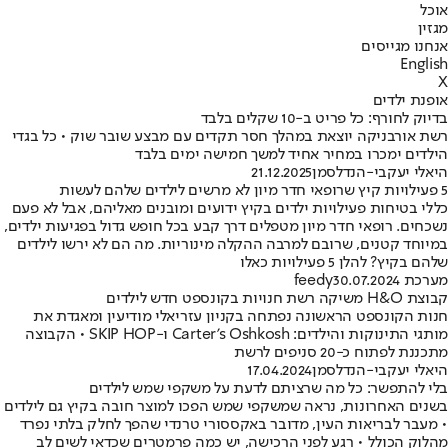
אוכל
מגזין
אנחנו מגייסים
English
X
אופנת ילדים
בדיוק לחורף: כל פריט ב-10 שקלים בלבד
רשת אורבניקה יוצאת במהלך חסר תקדים עם מבצע שובר שוק • כל בגדי
הילדים ימכרו במחיר אחיד למשך חמישה ימים בלבד
היאלי יעקבי-הנדלסמן
21.12.2025
5 פעילויות קיץ שרופאי חדר מיון לא מרשים לילדים שלהם לעשות
כללי בטיחות פעילויות ילדים בקיץ ידועים ומובנים מאליהם, אבל לא פעם
נשכחים. רופאי חדר מיון מטפלים דרך קבע בכל חופש גדול בפגיעות ילדים,
במיוחד קטנים, שרובם למרבה ההקלה מינוריות. מה הם לא ירשו לילדים
שלהם בקיץ? להלן 5 פעילויות כאלו
מערכת feedy
30.07.2024
קבוצת H&O משיקה רשת חנויות בקונספט חדש לילדים
חנות הקונספט הראשונה נפתחה בקניון עזריאלי מודיעין ומאגדת את
מותגי התינוקות והילדים: Carter’s Oshkosh ו-SKIP HOP • הקבוצה
מתכננת לפתוח כ-20 סניפים לרשת
היאלי יעקבי-הנדלסמן
17.04.2024
בלי להתפשר: כל מה שרציתם לדעת על משקפי שמש לילדים
בשנים האחרונות, נראה שמשקפי שמש הפכו למוצר חובה בקיץ גם לילדים
• מעבר לבריאות העין, מדובר באקססורי טרנדי שהפך לחלק בלתי נפרד
מהלוק הכולל • רגע לפני הרכישה, יש כמה פרמטרים שכדאי לשים לב