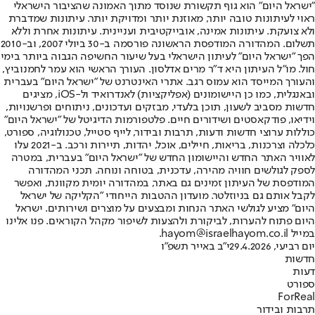
"ישראל היום" הוא גוף תקשורת שנוסד מתוך האמונה שהציבור הישראלי
ראוי לעיתונות טובה יותר, מאוזנת יותר ומדויקת יותר. עיתונות שמדברת
ולא צועקת. עיתונות אמינה, אובייקטיבית ועניינית. עיתונות אחרת וללא
תשלום. המהדורה המודפסת הראשונה פורסמה ב-30 ביולי 2007, וב-2010
הפך "ישראל היום" לעיתון הישראלי בעל שיעור החשיפה הגבוה ביותר בימי
חול. מו"ל העיתון היא ד"ר מרים אדלסון. העורך הראשי הוא עמר לחמנוביץ,
והעורך המייסד הוא עמוס רגב. אתרי האינטרנט של "ישראל היום" בעברית
ובאנגלית, כמו כן היישומונים (אפליקציות) לאנדרואיד ול-iOS, מציגים
חדשות מסביב לשעון, תוכן בלעדי, מבזקים ועדכונים, ניתוחים ופרשנויות,
וידיאו, פודקאסטים ושידורים חיים. פלטפורמות הדיגיטל של "ישראל היום"
כוללות ערוצי חדשות ודעות, תרבות ובידור, לייף סטייל, טכנולוגיה, ספורט,
כלכלה וצרכנות, בריאות, חיילים, אוכל, יהדות, תיירות ורכב. ב-2021 עלו
לאוויר האתר החדש והיישומון החדש של "ישראל היום" בעברית, במטרה
לספק לגולשים חוויה מהירה, עדכנית, בטוחה ונוחה. תכני המהדורה
המודפסת של העיתון זמינים גם באתר, במהדורה יומית מקוונת, ואפשר
לקבל אותם גם בניוזלטר. מועדון ההטבות הייחודי "הקליקה של ישראל
היום" מציע לגולשי האתר הנחות ומבצעים על מוצרים ושירותים. ישראל
היום פתוח להערות, לביקורת ולהצעות לשיפור מקהל הקוראים. פנו אלינו
במייל hayom@israelhayom.co.il.
יום רביעי, 29.4.2026
י"ב באייר תשפ"ו
חדשות
דעות
ספורט
ForReal
תרבות ובידור