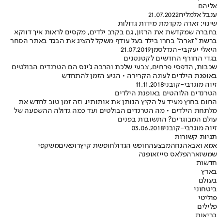
אליהם
ענבל אלמליח
21.07.2022
שינוי: זארה מקדמת מידות גדולות
בחברה שמקדשת את הרזון, גם בקרב ילדים, מקסים לראות איך דווקא
ברשת "זארה" בחרו בילד בעל עודף משקל להציג את הבגד באתר הסחר
היאלי יעקבי-הנדלסמן
21.07.2019
בגדי החורף החדשים לקטנטנים
שכבות, הדפסי פרחים, צבעי שלכת והרבה ג'ינס הם הטרנדים הבולטים
באופנת הילדים לעונה הקרירה • הגיע הזמן להתחדש
זיוה מוגרבי-קובני
11.11.2018
הטרנדים הלוהטים באופנת הילדים
החום בחוץ מעיד על הקיץ הנותן את אותותיו, וזה זמן טוב לחדש את
מלתחת הילדים • מה הטרנדים הבולטים ועד כמה גדולה ההשפעה של
עולם המבוגרים? התשובות בפנים
זיוה מוגרבי-קובני
03.06.2018
תגיות קשורות
אמא ואבא
הנחה
מבצע
החופש הגדול
חופשת קיץ
רופאים
משקפי
שמש
זארה
פלאס סייז
אופנה
חדשות
בארץ
בעולם
ביטחוני
פוליטי
פלילים
בריאות