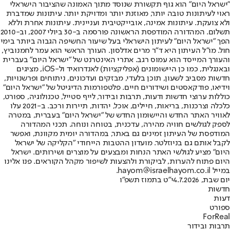
"ישראל היום" הוא גוף תקשורת שנוסד מתוך האמונה שהציבור הישראלי
ראוי לעיתונות טובה יותר, מאוזנת יותר ומדויקת יותר. עיתונות שמדברת
ולא צועקת. עיתונות אמינה, אובייקטיבית ועניינית. עיתונות אחרת וללא
תשלום. המהדורה המודפסת הראשונה פורסמה ב-30 ביולי 2007, וב-2010
הפך "ישראל היום" לעיתון הישראלי בעל שיעור החשיפה הגבוה ביותר בימי
חול. מו"ל העיתון היא ד"ר מרים אדלסון. העורך הראשי הוא עמר לחמנוביץ,
והעורך המייסד הוא עמוס רגב. אתרי האינטרנט של "ישראל היום" בעברית
ובאנגלית, כמו כן היישומונים (אפליקציות) לאנדרואיד ול-iOS, מציגים
חדשות מסביב לשעון, תוכן בלעדי, מבזקים ועדכונים, ניתוחים ופרשנויות,
וידיאו, פודקאסטים ושידורים חיים. פלטפורמות הדיגיטל של "ישראל היום"
כוללות ערוצי חדשות ודעות, תרבות ובידור, לייף סטייל, טכנולוגיה, ספורט,
כלכלה וצרכנות, בריאות, חיילים, אוכל, יהדות, תיירות ורכב. ב-2021 עלו
לאוויר האתר החדש והיישומון החדש של "ישראל היום" בעברית, במטרה
לספק לגולשים חוויה מהירה, עדכנית, בטוחה ונוחה. תכני המהדורה
המודפסת של העיתון זמינים גם באתר, במהדורה יומית מקוונת, ואפשר
לקבל אותם גם בניוזלטר. מועדון ההטבות הייחודי "הקליקה של ישראל
היום" מציע לגולשי האתר הנחות ומבצעים על מוצרים ושירותים. ישראל
היום פתוח להערות, לביקורת ולהצעות לשיפור מקהל הקוראים. פנו אלינו
במייל hayom@israelhayom.co.il.
יום שבת, 4.7.2026
י"ט בתמוז תשפ"ו
חדשות
דעות
ספורט
ForReal
תרבות ובידור