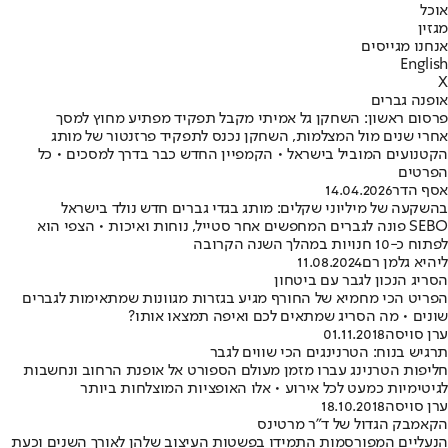
אוכל
מגזין
אנחנו מגייסים
English
X
אופנה גברים
פרסום ראשון: השחקן גל אמיתי מקבל תפקיד מפתיע מחוץ למסך
אחרי שנים מול המצלמות, השחקן נכנס לתפקיד פרזנטור של מותג
הקטנועים המוביל בישראל • הקמפיין החדש כבר בדרך למסכים • כל
הפרטים
אסף הדר
14.04.2026
בהשקעה של מיליוני שקלים: מותג בגדי גברים חדש נולד בישראל
SEBO פונה לגברים המחפשים אחר סטייל, נוחות ואיכות • הצפי הוא
לפתוח כ-10 חנויות במהלך השנה הקרובה
ליהיא גלמן רם
11.08.2024
הסריג הנכון לגבר עם ביטחון
הפריט הכי מחמיא של החורף מגיע בגזרות מגוונות שמתאימות לגברים
שונים • מה הסריג שמתאים לכם ואיפה תמצאו אותו?
ערן סויסה
01.11.2018
תרגיש בנוח: הטרנינגים הכי שווים לגבר
חליפות הטרנינג עברו מזמן מעולם הספורט אל אופנת הרחוב ונחשבות
לגיטימיות כמעט לכל אירוע • אלו האופציות המוצלחות ביותר
ערן סויסה
18.10.2018
הקאמבק הגדול של ד"ר מרטינס
הנעליים המפורסמות התמידו בפשטות העיצוב שלהן לאורך השנים וכעת