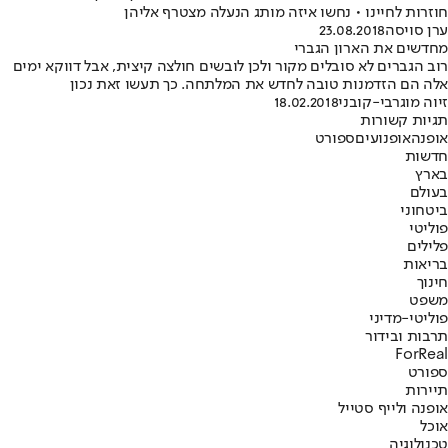
חוזרות לחיינו • נחשו איזה מותג הנעלה מצטרף אליהן
ערן סויסה
23.08.2018
מחדשים את הארון הגברי
רוב הגברים לא סובלים מקור ולכן לובשים חולצה קיצית, אבל דווקא ימים
אלה הם הזדמנות טובה לחדש את המלתחה. כך תעשו זאת נכון
זיוה מוגרבי-קובני
18.02.2018
תגיות קשורות
אופנה
אופנועים
ספורט
חדשות
בארץ
בעולם
ביטחוני
פוליטי
פלילים
בריאות
חינוך
משפט
פוליטי-מדיני
תרבות ובידור
ForReal
ספורט
תיירות
אופנה ולייף סטייל
אוכל
טכנולוגיה