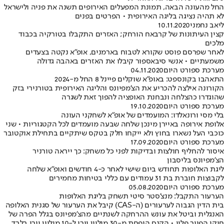
החל מהעונה הבאה, תמונת המפעלים האירופים תשנה את פניה ולישראל
לא תהיה נציגה בליגה האירופית • הפרטים בפנים
ליאב נחמני
10.11.2020
קצין העיתונות של קרבאח הורחק; האזרים התקבלו בטורקיה בכבוד
מלכים
לאחר שפרסם פוסט שקורא לטבוח בארמנים, אופ"א נקטה בצעדים
משמעתיים • אנשי סיבאספור קיבלו את האזרים באהבה גדולה
מערכת ספורט היום
04.11.2020
התאהבו בקונספט: באופ"א שוקלים פיינל 8 החל מ-2024
הקורונה אילצה להכריע את הצ'מפיונס והליגה האירופית בטורנירי בזק
שהוגדרו כהצלחה ונבחנת האופציה להפוך זאת לשגרה
מערכת ספורט היום
19.10.2020
בלי מסי ורונאלדו: המועמדים של אופ"א לשחקני העונה
אלופת אירופה באיירן מינכן שלחה שבעה מועמדים לכל הקטגוריות • שני
כוכבי העל נשארו בחוץ ולא ייקחו חלק בטקס שיתקיים בתחילת אוקטובר
מערכת ספורט היום
17.09.2020
איסור להחליף חולצות ובדיקות לפני כל משחק: כך ייראה טורניר
הצ'מפיונס בליסבון
ליגת האלופות תחודש ביום שישי לאחר כ-4 חודשים ואופ"א שלחה
לקבוצות חוברת בת 31 עמודים עם כללי בטיחות מחמירים
מערכת ספורט היום
05.08.2020
הערעור התקבל: מנצ'סטר סיטי תשחק בליגת האלופות
בית הדין הגבוה לערעורים (ה-CAS) קיבל את הערעור של סגנית האלופה
האנגלית וביטל את עונש ההרחקה לשנתיים מהצ'מפיונס בגלל הפרה של
חוקי הפייר פליי • הקנס הופחת מ-30 מיליון יורו ל-10 מיליון יורו בלבד