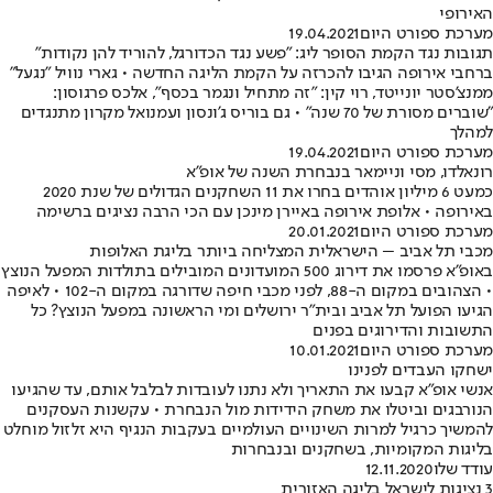
האירופי
מערכת ספורט היום
19.04.2021
תגובות נגד הקמת הסופר ליג: "פשע נגד הכדורגל, להוריד להן נקודות"
ברחבי אירופה הגיבו להכרזה על הקמת הליגה החדשה • גארי נוויל "נגעל"
ממנצ'סטר יונייטד, רוי קין: "זה מתחיל ונגמר בכסף", אלכס פרגוסון:
"שוברים מסורת של 70 שנה" • גם בוריס ג'ונסון ועמנואל מקרון מתנגדים
למהלך
מערכת ספורט היום
19.04.2021
רונאלדו, מסי וניימאר בנבחרת השנה של אופ"א
כמעט 6 מיליון אוהדים בחרו את 11 השחקנים הגדולים של שנת 2020
באירופה • אלופת אירופה באיירן מינכן עם הכי הרבה נציגים ברשימה
מערכת ספורט היום
20.01.2021
מכבי תל אביב – הישראלית המצליחה ביותר בליגת האלופות
באופ"א פרסמו את דירוג 500 המועדונים המובילים בתולדות המפעל הנוצץ
• הצהובים במקום ה-88, לפני מכבי חיפה שדורגה במקום ה-102 • לאיפה
הגיעו הפועל תל אביב ובית"ר ירושלים ומי הראשונה במפעל הנוצץ? כל
התשובות והדירוגים בפנים
מערכת ספורט היום
10.01.2021
ישחקו העבדים לפנינו
אנשי אופ"א קבעו את התאריך ולא נתנו לעובדות לבלבל אותם, עד שהגיעו
הנורבגים וביטלו את משחק הידידות מול הנבחרת • עקשנות העסקנים
להמשיך כרגיל למרות השינויים העולמיים בעקבות הנגיף היא זלזול מוחלט
בליגות המקומיות, בשחקנים ובנבחרות
עודד שלו
12.11.2020
3 נציגות לישראל בליגה האזורית