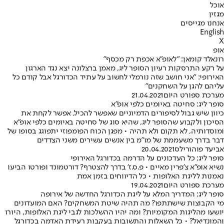
אוכל
מגזין
אנחנו מגייסים
English
X
אופ
רונאלד קומאן: "לאופ"א אכפת רק מכסף"
על רקע התרסקות רעיון הסופר ליג, מאמן ברצלונה יצא נגד הארגון
האירופי: "אני חושב שזה נורמלי לחשוב על עתיד הכדורגל אבל קודם כל
עליהם להגן על השחקנים"
מערכת ספורט היום
21.04.2021
סופר ליג: סחיטה באיומים כלפי אופ"א
כיוון שיש גבול לסיפורים הדמיוניים שאפשר להכיל, אפשר לקחת את
הסיכון ולקבוע שהסופר ליג, שהיא סוג של סחיטה באיומים כלפי אופ"א
ומוסדותיה, לא תקום ולא תהיה • מפגן הכוח הפומפוזי יתפוגג בסופו של
דבר בדרך משעממת של מו"מ בין אנשים עשירים משני הצדדים
אביעד פוהורילס
20.04.2021
סופר ליג: כל העדכונים על הדרמה בכדורגל האירופי
נשיא אופ"א צ'פרין מאיים • פ.ס.ז' בדרך להצטרף? דורטמונד ופורטו הביעו
נאמנות לליגת האלופות • כל הדיווחים בזמן אמת
מערכת ספורט היום
19.04.2021
סופר ליג: המדריך המלא על ליגת הכדורגל החדשה של אירופה
מי הקבוצות שישתתפו? מה תהיה שיטת המשחקים? האם המועדונים
יושעו מהליגות המקומיות? ומה יהיו ההשלכות לגבי ליגת האלופות, היורו
והמונדיאל? • כל השאלות והתשובות בעקבות רעידת האדמה בכדורגל