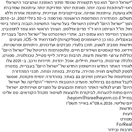
"ישראל היום" הוא גוף תקשורת שנוסד מתוך האמונה שהציבור הישראלי
ראוי לעיתונות טובה יותר, מאוזנת יותר ומדויקת יותר. עיתונות שמדברת
ולא צועקת. עיתונות אמינה, אובייקטיבית ועניינית. עיתונות אחרת וללא
תשלום. המהדורה המודפסת הראשונה פורסמה ב-30 ביולי 2007, וב-2010
הפך "ישראל היום" לעיתון הישראלי בעל שיעור החשיפה הגבוה ביותר בימי
חול. מו"ל העיתון היא ד"ר מרים אדלסון. העורך הראשי הוא עמר לחמנוביץ,
והעורך המייסד הוא עמוס רגב. אתרי האינטרנט של "ישראל היום" בעברית
ובאנגלית, כמו כן היישומונים (אפליקציות) לאנדרואיד ול-iOS, מציגים
חדשות מסביב לשעון, תוכן בלעדי, מבזקים ועדכונים, ניתוחים ופרשנויות,
וידיאו, פודקאסטים ושידורים חיים. פלטפורמות הדיגיטל של "ישראל היום"
כוללות ערוצי חדשות ודעות, תרבות ובידור, לייף סטייל, טכנולוגיה, ספורט,
כלכלה וצרכנות, בריאות, חיילים, אוכל, יהדות, תיירות ורכב. ב-2021 עלו
לאוויר האתר החדש והיישומון החדש של "ישראל היום" בעברית, במטרה
לספק לגולשים חוויה מהירה, עדכנית, בטוחה ונוחה. תכני המהדורה
המודפסת של העיתון זמינים גם באתר, במהדורה יומית מקוונת, ואפשר
לקבל אותם גם בניוזלטר. מועדון ההטבות הייחודי "הקליקה של ישראל
היום" מציע לגולשי האתר הנחות ומבצעים על מוצרים ושירותים. ישראל
היום פתוח להערות, לביקורת ולהצעות לשיפור מקהל הקוראים. פנו אלינו
במייל hayom@israelhayom.co.il.
יום שלישי, 28.4.2026
י"א באייר תשפ"ו
חדשות
דעות
ספורט
ForReal
תרבות ובידור