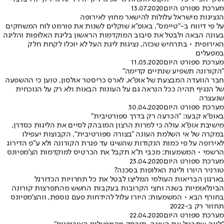
מערכת ספורט היום
13.07.2020
הנציגות מישראל עלולות להישאר מחוץ לאירופה
על פי דיווח ב-"טיימס", באופ"א שוקלים לשנות את פורמט לוח המשחקים
בעונה הבאה ולבטל את סיבוב המוקדמות הראשון בליגת האלופות והליגה
האירופית • בתרחיש שכזה, נציגות ליגת העל לא יוכלו לקחת חלק
במפעלים
מערכת ספורט היום
11.05.2020
"הקורונה תשפיע שנתיים קדימה"
חבר הוועדה המבצעת של אופ"א, לארס כריסטר אולסון, טוען כי ההשפעה
של הנגיף תהיה ככל הנראה גם על העונות הבאות ולא רק על הנוכחית
שנעצרה
מערכת ספורט היום
30.04.2020
באופ"א קבעו: "הכרעה רק בדרך ספורטיבית"
מישיבת אופ"א עולה כי למרות הרצון המובהק לסיים את הליגות כסדרן,
במקרה של אי השלמת העונה "בצורה ספורטיבית", הקבוצות יעפילו
לאירופה על פי כמות הנקודות שהשיגו עד פגרת הקורונה ולא ע"פ הדירוג
הרשמי • המשמעות: מכבי ת"א תקבל את הכרטיס למוקדמות הצ'מפיונס
מערכת ספורט היום
23.04.2020
טורניר היורו וליגת האלופות בסכנה?
בארגון הבריאות העולמי המליצו לבטל את כל תחרויות הכדורגל
הבינלאומיות בשנה וחצי הקרובות בעקבות החשש מהתפרצות קורונה
בחורף הבא • המשמעות: היורו עלול להידחות פעם נוספת, ווהצ'מפיונס
תחזור רק ב-2022
מערכת ספורט היום
22.04.2020