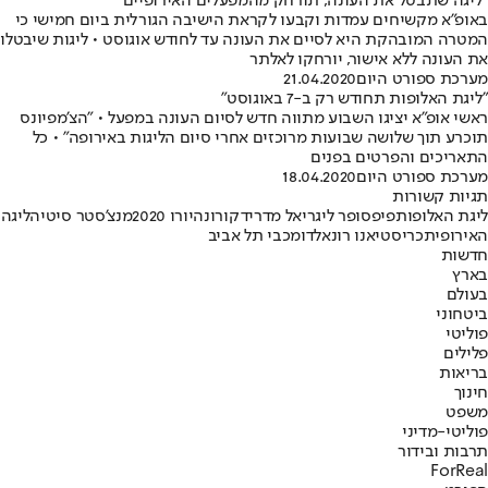
"ליגה שתבטל את העונה, תורחק מהמפעלים האירופיים"
באופ"א מקשיחים עמדות וקבעו לקראת הישיבה הגורלית ביום חמישי כי
המטרה המובהקת היא לסיים את העונה עד לחודש אוגוסט • ליגות שיבטלו
את העונה ללא אישור, יורחקו לאלתר
מערכת ספורט היום
21.04.2020
"ליגת האלופות תחודש רק ב-7 באוגוסט"
ראשי אופ"א יציגו השבוע מתווה חדש לסיום העונה במפעל • "הצ'מפיונס
תוכרע תוך שלושה שבועות מרוכזים אחרי סיום הליגות באירופה" • כל
התאריכים והפרטים בפנים
מערכת ספורט היום
18.04.2020
תגיות קשורות
ליגת האלופות
פיפ
סופר ליג
ריאל מדריד
קורונה
יורו 2020
מנצ'סטר סיטי
הליגה
האירופית
כריסטיאנו רונאלדו
מכבי תל אביב
חדשות
בארץ
בעולם
ביטחוני
פוליטי
פלילים
בריאות
חינוך
משפט
פוליטי-מדיני
תרבות ובידור
ForReal