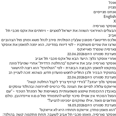
אוכל
מגזין
אנחנו מגייסים
English
X
אוסקר גארסיה
הבעלים האיראני השווה את ישראל לנאצים - ויחתים את אקס מכבי תל
אביב
אלכס חדיטאג'י מפוגון שצ'צ'ין הפולנית סירב לנהל משא ומתן מול הצהובים
שרצו את שניים משחקניו • לפי דיווח במדינה, הוא ימנה למאמן את אוסקר
גארסיה שנפרד מאייאקס
מערכת ספורט היום
22.06.2026
אחרי אוסקר גלוך: היעד הבא של אקס מכבי תל אביב
אוסקר גארסיה עזב את אייאקס "בהחלטה הדדית" אחרי שמיצ'ל מונה
במקומו למאמן הקבוצה הבוגרת • לפי "הטלחרף" הוא רוצה להישאר
בתפקיד הבכיר ולכן החליט לחפש מועדון חדש, כשהוא זוכה לעניין רב
מערכת ספורט היום
22.06.2026
אוסקר גלוך יעזוב? "ג'ורדי קרויף צריך לקבל החלטה קשה"
אייאקס עלולה לסיים את העונה בלי כרטיס לאירופה ובהולנד עוסקים
באובדן ההכנסות שיפגע משמעותית בשאיפות של המנהל הטכני • "עם
הסגל הנוכחי אין אפילו סיכוי קלוש להתמודד מול פ.ס.וו איינדהובן, כולם
מודאגים מאוד, אילו שחקנים יסכימו להגיע?"
מערכת ספורט היום
18.05.2026
"הוא מאמן פחדן, אייאקס תחתיו היא לא אייאקס"
אוסקר גארסיה, מאמן מכבי תל אביב לשעבר, תחת מתקפה קשה בהולנד: