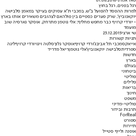
סאל אמרגי
07.06.2016
רגל בפנים, רגל בחוץ
למרות ההפסד להפועל ב"ש, במכבי ת"א עסוקים בעיקר במאמן סלבישה
יוקאנוביץ', שרק פערים כספיים בין פולהאם לצהובים משאירים אותו בארץ
• יורדי קרויף כבר מחפש מחליף: אלי גוטמן מתרחק, אוסקר גארסיה שוב
מועמד
שי ארצי
23.12.2015
תגיות קשורות
אייאקס
מכבי תל אביב
ג'ורדי קרויף
אוסקר גלוך
סלטה ויגו
יורדי קרויף
ליגה
ספרדית
סלבישה יוקאנוביץ'
אלי גוטמן
ריאל מדריד
חדשות
בארץ
בעולם
ביטחוני
פוליטי
פלילים
בריאות
חינוך
משפט
פוליטי-מדיני
תרבות ובידור
ForReal
ספורט
תיירות
אופנה ולייף סטייל