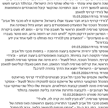
שנה ורשם שיא עונתי • מי שלא שותף היה הישראלי, ובהולנד הביעו חשש
בנוגע להמשך דרכו • וגם: התמיכה שהקשר קיבל מהאוהדים והמחמאות
של ג'ורדי קרויף למאמן
נמרוד בורודה
15.03.2026
"ג'ורדי קרויף הביא חבר שעבד אצלו בישראל, אייאקס זו לא מכבי תל אביב"
המנהל הטכני של המועדון מאמסטרדם ביצע זעזוע גדול כשמינה את
אוסקר גארסיה למאמן הראשי על חשבון פרד גרים - וספג לא מעט ביקורת
• הפרשן יוהאן דרקסן תקף: "לאיש הזה יש רזומה גרוע, הוא פוטר בעברו
מ-6 מועדונים" • "המועדון נתן לג'ורדי כוח מוחלט כי לאף אחד אין ידע
בכדורגל"
נמרוד בורודה
09.03.2026
אוסקר גלוך ירוויח: אייאקס ביצעה מהפכה - בחסות מכבי תל אביב
אחרי תקופה רעה במיוחד, הקבוצה מאמסטרדם ביצעה זעזוע - וג'ורדי
קרויף, המנהל הטכני, החל לפעול • היא מינה את אוסקר גארסיה למאמן
הראשי, את קרלוס גארסיה לעוזר המאמן, ואת חואן פאבלו קולינאס למאמן
השוערים • הישראלי ימצא את הדרך בחזרה להרכב?
נמרוד בורודה
08.03.2026
שלושה אקסים של מכבי תל אביב מצטרפים לג'ורדי קרויף באייאקס
המנהל המקצועי החדש של אייאקס נכנס לתפקידו והחל לפעול • אוסקר
גארסיה מונה למאמן קבוצת המילואים, והצוות שלו כולל שני שחקני עבר
של הצהובים • ה'קבוצה מדורגת אחרונה בליגת המשנה בהולנד
מערכת ספורט היום
10.02.2026
אוסקר גארסיה: "לא מבין למה זה קרה לה, ולא לי"
מאמן מכבי תל אביב לשעבר התראיין בפעם הראשונה מאז מותה של
מריונה, בתו בת ה-21 • "אנחנו מנסים להמשיך הלאה, צריך להסתכל