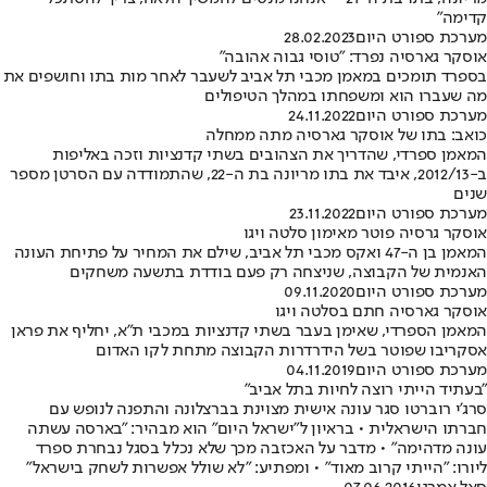
קדימה"
מערכת ספורט היום
28.02.2023
אוסקר גארסיה נפרד: "טוסי גבוה אהובה"
בספרד תומכים במאמן מכבי תל אביב לשעבר לאחר מות בתו וחושפים את
מה שעברו הוא ומשפחתו במהלך הטיפולים
מערכת ספורט היום
24.11.2022
כואב: בתו של אוסקר גארסיה מתה ממחלה
המאמן ספרדי, שהדריך את הצהובים בשתי קדנציות וזכה באליפות
ב-2012/13, איבד את בתו מריונה בת ה-22, שהתמודדה עם הסרטן מספר
שנים
מערכת ספורט היום
23.11.2022
אוסקר גרסיה פוטר מאימון סלטה ויגו
המאמן בן ה-47 ואקס מכבי תל אביב, שילם את המחיר על פתיחת העונה
האנמית של הקבוצה, שניצחה רק פעם בודדת בתשעה משחקים
מערכת ספורט היום
09.11.2020
אוסקר גארסיה חתם בסלטה ויגו
המאמן הספרדי, שאימן בעבר בשתי קדנציות במכבי ת"א, יחליף את פראן
אסקריבו שפוטר בשל הידרדרות הקבוצה מתחת לקו האדום
מערכת ספורט היום
04.11.2019
"בעתיד הייתי רוצה לחיות בתל אביב"
סרג'י רוברטו סגר עונה אישית מצוינת בברצלונה והתפנה לנופש עם
חברתו הישראלית • בראיון ל"ישראל היום" הוא מבהיר: "בארסה עשתה
עונה מדהימה" • מדבר על האכזבה מכך שלא נכלל בסגל נבחרת ספרד
ליורו: "הייתי קרוב מאוד" • ומפתיע: "לא שולל אפשרות לשחק בישראל"