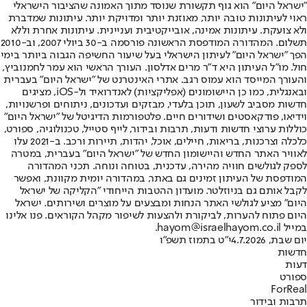
"ישראל היום" הוא גוף תקשורת שנוסד מתוך האמונה שהציבור הישראלי
ראוי לעיתונות טובה יותר, מאוזנת יותר ומדויקת יותר. עיתונות שמדברת
ולא צועקת. עיתונות אמינה, אובייקטיבית ועניינית. עיתונות אחרת וללא
תשלום. המהדורה המודפסת הראשונה פורסמה ב-30 ביולי 2007, וב-2010
הפך "ישראל היום" לעיתון הישראלי בעל שיעור החשיפה הגבוה ביותר בימי
חול. מו"ל העיתון היא ד"ר מרים אדלסון. העורך הראשי הוא עמר לחמנוביץ,
והעורך המייסד הוא עמוס רגב. אתרי האינטרנט של "ישראל היום" בעברית
ובאנגלית, כמו כן היישומונים (אפליקציות) לאנדרואיד ול-iOS, מציגים
חדשות מסביב לשעון, תוכן בלעדי, מבזקים ועדכונים, ניתוחים ופרשנויות,
וידיאו, פודקאסטים ושידורים חיים. פלטפורמות הדיגיטל של "ישראל היום"
כוללות ערוצי חדשות ודעות, תרבות ובידור, לייף סטייל, טכנולוגיה, ספורט,
כלכלה וצרכנות, בריאות, חיילים, אוכל, יהדות, תיירות ורכב. ב-2021 עלו
לאוויר האתר החדש והיישומון החדש של "ישראל היום" בעברית, במטרה
לספק לגולשים חוויה מהירה, עדכנית, בטוחה ונוחה. תכני המהדורה
המודפסת של העיתון זמינים גם באתר, במהדורה יומית מקוונת, ואפשר
לקבל אותם גם בניוזלטר. מועדון ההטבות הייחודי "הקליקה של ישראל
היום" מציע לגולשי האתר הנחות ומבצעים על מוצרים ושירותים. ישראל
היום פתוח להערות, לביקורת ולהצעות לשיפור מקהל הקוראים. פנו אלינו
במייל hayom@israelhayom.co.il.
יום שבת, 4.7.2026
י"ט בתמוז תשפ"ו
חדשות
דעות
ספורט
ForReal
תרבות ובידור