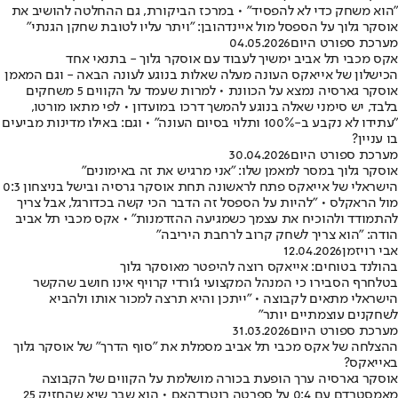
"הוא משחק כדי לא להפסיד" • במרכז הביקורת, גם ההחלטה להושיב את
אוסקר גלוך על הספסל מול איינדהובן: "ויתר עליו לטובת שחקן הגנתי"
מערכת ספורט היום
04.05.2026
אקס מכבי תל אביב ימשיך לעבוד עם אוסקר גלוך - בתנאי אחד
הכישלון של אייאקס העונה מעלה שאלות בנוגע לעונה הבאה - וגם המאמן
אוסקר גארסיה נמצא על הכוונת • למרות שעמד על הקווים 5 משחקים
בלבד, יש סימני שאלה בנוגע להמשך דרכו במועדון • לפי מתאו מורטו,
"עתידו לא נקבע ב-100% ותלוי בסיום העונה" • וגם: באילו מדינות מביעים
בו עניין?
מערכת ספורט היום
30.04.2026
אוסקר גלוך במסר למאמן שלו: "אני מרגיש את זה באימונים"
הישראלי של אייאקס פתח לראשונה תחת אוסקר גרסיה ובישל בניצחון 0:3
מול הראקלס • "להיות על הספסל זה הדבר הכי קשה בכדורגל, אבל צריך
להתמודד ולהוכיח את עצמך כשמגיעה ההזדמנות" • אקס מכבי תל אביב
הודה: "הוא צריך לשחק קרוב לרחבת היריבה"
אבי רויזמן
12.04.2026
בהולנד בטוחים: אייאקס רוצה להיפטר מאוסקר גלוך
בטלחרף הסבירו כי המנהל המקצועי ג'ורדי קרויף אינו חושב שהקשר
הישראלי מתאים לקבוצה • "ייתכן והיא תרצה למכור אותו ולהביא
לשחקנים עוצמתיים יותר"
מערכת ספורט היום
31.03.2026
ההצלחה של אקס מכבי תל אביב מסמלת את "סוף הדרך" של אוסקר גלוך
באייאקס?
אוסקר גארסיה ערך הופעת בכורה מושלמת על הקווים של הקבוצה
מאמסטרדם עם 0:4 על ספרטה רוטרדהאם • הוא שבר שיא שהחזיק 25