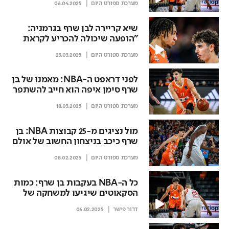
מערכת ספורט היום
06.04.2025
שיא קריירה לבן שרף בגרמניה:
"הופעה שיכולה להכריע לקראת
הדראפט"
מערכת ספורט היום
23.03.2025
לפני דראפט ה-NBA: מאמנו של בן
שרף סימן איפה הוא חייב להשתפר
מערכת ספורט היום
18.03.2025
מול נציגים מ-25 קבוצות NBA: בן
שרף כיכב בניצחון החשוב של אולם
מערכת ספורט היום
08.02.2025
כל ה-NBA בעקבות בן שרף: כמות
הסקאוטים שיגיעו למשחקה של
אולם
דרור פישר
06.02.2025