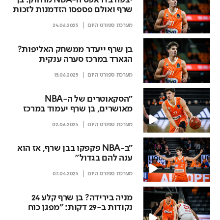
יצפה בדראפט ה-NBA מרחוק: בן
שרף ואולם פספסו הזדמנות לזכות
באליפות
מערכת ספורט היום
24.06.2025
בן שרף ייעדר ממשחק האליפות?
הגארד במרכז סערה ענקית
בגרמניה
מערכת ספורט היום
15.06.2025
"הסקאוטרים של ה-NBA
מאושרים, בן שרף יעמוד במרכז
ארועי הקדם דראפט"
מערכת ספורט היום
02.06.2025
"ב-NBA פקפקו בבן שרף, אז הוא
ענה להם בגדול"
מערכת ספורט היום
07.04.2025
מניה בירידה? בן שרף קלע 24
נקודות ב-29 דקות: "מפגן כוח
במשחק פסגה"