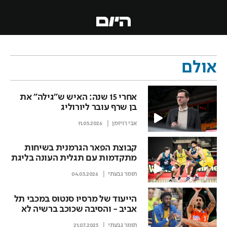
אולם
אחרי 15 שנה: האיש ש"גילה" את
בן שרף עובר ליורוליג
אבי רויזמן
11.05.2026
קבוצת הפאר הגרמנית בשיחות
מתקדמות עם תגלית העונה בליגת
העל
תומר גבעתי
04.03.2026
הייעוד של מרסיו סנטוס במכבי תל
אביב - והסיבה שכוכב ברשיה לא
יגיע
תומר גבעתי
21.07.2025