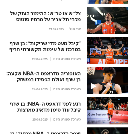
צל"ש או טר"ש: ההימור הענק של
מכבי תל אביב על מרסיו סנטוס
אבי סגל
21.07.2025
"קיבל מעט מדי שריקות": בן שרף
במרכזו של עימות תקשורתי חריף
בגרמניה
מערכת ספורט היום
29.06.2025
האופוריה מדראפט ה-NBA שקעה:
בן שרף ואולם הפסידו במשחק
האליפות
מערכת ספורט היום
26.06.2025
רגע לפני דראפט ה-NBA: בן שרף
קיבל עוד סימן מדאיג מארצות
הברית
מערכת ספורט היום
25.06.2025