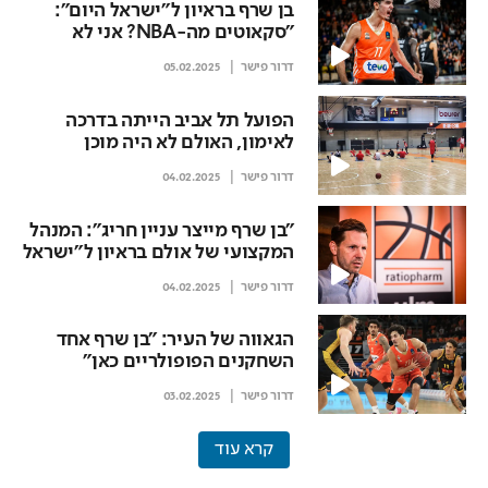
בן שרף בראיון ל"ישראל היום":
"סקאוטים מה-NBA? אני לא
משחק בשבילם"
דרור פישר
05.02.2025
הפועל תל אביב הייתה בדרכה
לאימון, האולם לא היה מוכן
דרור פישר
04.02.2025
"בן שרף מייצר עניין חריג": המנהל
המקצועי של אולם בראיון ל"ישראל
היום"
דרור פישר
04.02.2025
הגאווה של העיר: "בן שרף אחד
השחקנים הפופולריים כאן"
דרור פישר
03.02.2025
קרא עוד