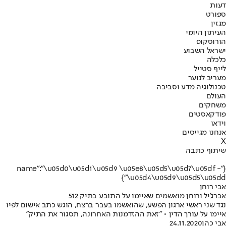
דעות
ספורט
מגזין
העיתון היומי
הורוסקופ
ישראל השבוע
כלכלה
לייף סטייל
מעריב לנוער
טכנולוגיה מדע וסביבה
העולם
משחקים
פודקאסטים
וידאו
אנחנו מגייסים
X
שיתוף כתבה
{"name":"\u05d0\u05d1\u05d9 \u05e8\u05d5\u05d7\u05df -
\u05d4\u05d9\u05d5\u05dd"}
אבי רוחן
אברג'יל ורוחן מואשמים שאיימו על התובע בתיק 512
נגד שני ראשי ארגון הפשע, שהואשמו בעבר ברצח, הוגש כתב אישום לפיו
איימו על עורך הדין • "זאת ההזדמנות האחרונה, תסגור את התיק"
אבי כהן
24.11.2020