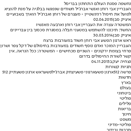
נחשפה פסגת העולם התחתון בבריסל
העבריין אבי רוחן ואנשי אברג'יל חשודים שנפגשו בבלגיה על מנת להוציא
לפועל את חיסול רוזנשטיין • מעצרם של רוחן ואברג'יל הוארך בשבועיים
איציק סבן
02.06.2015
המשטרה עצרה את העבריין אבי רוחן וארבעה מאנשיו
החשד: תיכננו להשתמש במטעני חבלה במסגרת סכסוך בין עבריינים
איציק סבן
30.03.2014
ראש ארגון הפשע אבי רוחן חשוד במעורבות ברצח
העבריין המוכר ואדם נוסף חשודים במעורבות בחיסולם של דקל צפר ושרון
פרחי בצומת ירקונים • השניים מכחישים • המשטרה: ככל הנראה, אין
קשר לשורת החיסולים בדרום
נצחיה יעקב
04.11.2013
תגיות קשורות
פרשה 512
ארגון פשע
ארגוני פשע
יצחק אברג'יל
פשע
ראש ארגון פשע
תיק 512
חדשות
בארץ
בעולם
ביטחוני
פוליטי
פלילים
בריאות
חינוך
משפט
פוליטי-מדיני
תרבות ובידור