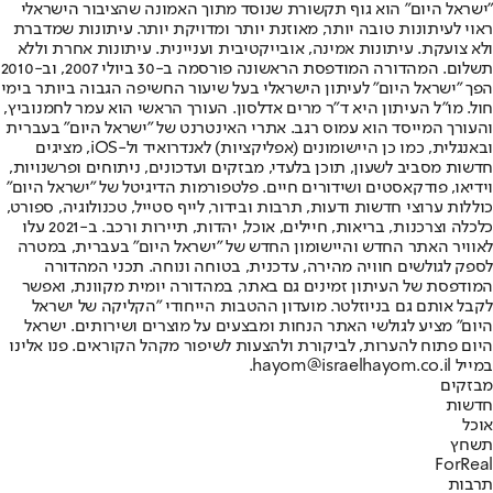
"ישראל היום" הוא גוף תקשורת שנוסד מתוך האמונה שהציבור הישראלי
ראוי לעיתונות טובה יותר, מאוזנת יותר ומדויקת יותר. עיתונות שמדברת
ולא צועקת. עיתונות אמינה, אובייקטיבית ועניינית. עיתונות אחרת וללא
תשלום. המהדורה המודפסת הראשונה פורסמה ב-30 ביולי 2007, וב-2010
הפך "ישראל היום" לעיתון הישראלי בעל שיעור החשיפה הגבוה ביותר בימי
חול. מו"ל העיתון היא ד"ר מרים אדלסון. העורך הראשי הוא עמר לחמנוביץ,
והעורך המייסד הוא עמוס רגב. אתרי האינטרנט של "ישראל היום" בעברית
ובאנגלית, כמו כן היישומונים (אפליקציות) לאנדרואיד ול-iOS, מציגים
חדשות מסביב לשעון, תוכן בלעדי, מבזקים ועדכונים, ניתוחים ופרשנויות,
וידיאו, פודקאסטים ושידורים חיים. פלטפורמות הדיגיטל של "ישראל היום"
כוללות ערוצי חדשות ודעות, תרבות ובידור, לייף סטייל, טכנולוגיה, ספורט,
כלכלה וצרכנות, בריאות, חיילים, אוכל, יהדות, תיירות ורכב. ב-2021 עלו
לאוויר האתר החדש והיישומון החדש של "ישראל היום" בעברית, במטרה
לספק לגולשים חוויה מהירה, עדכנית, בטוחה ונוחה. תכני המהדורה
המודפסת של העיתון זמינים גם באתר, במהדורה יומית מקוונת, ואפשר
לקבל אותם גם בניוזלטר. מועדון ההטבות הייחודי "הקליקה של ישראל
היום" מציע לגולשי האתר הנחות ומבצעים על מוצרים ושירותים. ישראל
היום פתוח להערות, לביקורת ולהצעות לשיפור מקהל הקוראים. פנו אלינו
במייל hayom@israelhayom.co.il.
מבזקים
חדשות
אוכל
תשחץ
ForReal
תרבות