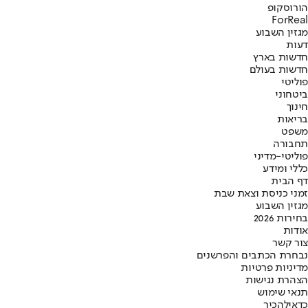
הורוסקופ
ForReal
מגזין השבוע
דעות
חדשות בארץ
חדשות בעולם
פוליטי
ביטחוני
חינוך
בריאות
משפט
תחבורה
פוליטי-מדיני
כללי ומידע
דף הבית
זמני כניסת וצאת שבת
מגזין השבוע
בחירות 2026
אודות
צור קשר
נבחרת הכתבים והפרשנים
מדיניות פרטיות
הצהרת נגישות
תנאי שימוש
כדאי
להכיר