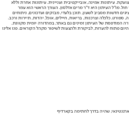
ועקת. עיתונות אמינה, אובייקטיבית ועניינית. עיתונות אחרת וללא
עור החשיפה הגבוה ביותר בימי חול. מו"ל העיתון היא ד"ר מרים אדלסון. העורך הראשי הוא עמר
 והעורך המייסד הוא עמוס רגב. אתרי האינטרנט של "ישראל היום" בעברית ובאנגלית, כמו כן היישומונים (אפליקציות) לאנדרואיד ול-iOS, מציגים חדשות מסביב לשעון, תוכן בלעדי, מבזקים ועדכונים, ניתוחים
, ספורט, כלכלה וצרכנות, בריאות, חיילים, אוכל, יהדות, תיירות ורכב.
דורה המודפסת של העיתון זמינים גם באתר, במהדורה יומית מקוונת,
היום פתוח להערות, לביקורת ולהצעות לשיפור מקהל הקוראים. פנו אלינו
הארגנטינאי, שהיה בדרך לחתימה בקארדיף