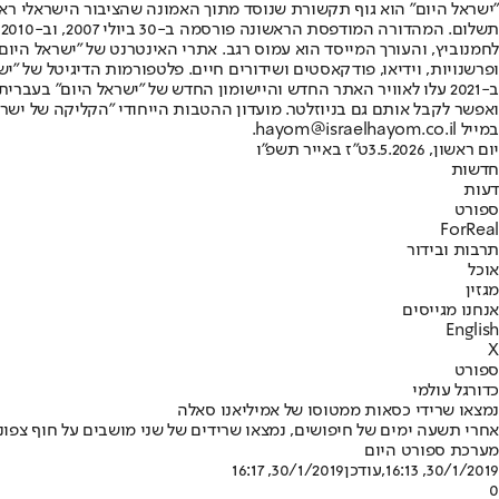
"ישראל היום" הוא גוף תקשורת שנוסד מתוך האמונה שהציבור הישראלי ראוי 
ת
ופרשנויות, וידיאו, פודקאסטים ושידורים חיים. פלטפורמות הדיגיטל של "ישרא
ב-2021 עלו לאוויר האתר החדש והיישומון החדש של "ישראל היום" בע
ואפשר לקבל אותם גם בניוזלטר. מועדון ההטבות הייחודי "הקליקה של ישרא
במייל hayom@israelhayom.co.il.
יום ראשון, 3.5.2026
ט"ז באייר תשפ"ו
חדשות
דעות
ספורט
ForReal
תרבות ובידור
אוכל
מגזין
אנחנו מגייסים
English
X
ספורט
כדורגל עולמי
נמצאו שרידי כסאות ממטוסו של אמיליאנו סאלה
אחרי תשעה ימים של חיפושים, נמצאו שרידים של שני מושבים על חוף צפונ
מערכת ספורט היום
30/1/2019, 16:13
,עודכן
30/1/2019, 16:17
0