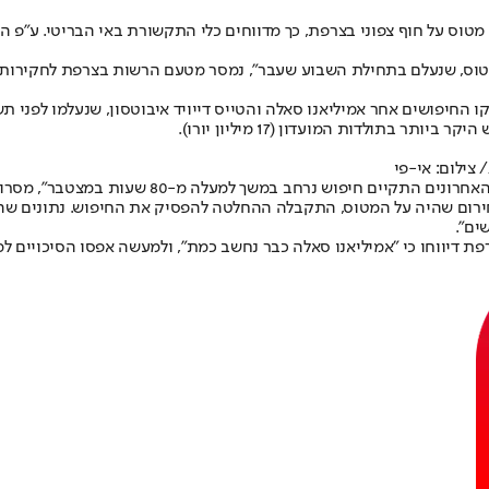
טוס על חוף צפוני בצרפת, כך מדווחים כלי התקשורת באי הבריטי. ע"פ הדי
טוס, שנעלם בתחילת השבוע שעבר", נמסר מטעם הרשות בצרפת לחקירות תא
ו החיפושים אחר אמיליאנו סאלה והטייס דייויד איבוטסון, שנעלמו לפני 
בתולדות המועדון (17 מיליון יורו).
צילום: אי-פי
הודעה אודות הפסקת החיפושים כבר נמסרה למשפחות ה
ירום שהיה על המטוס, התקבלה ההחלטה להפסיק את החיפוש. נתונים שהתקב
ים".
רפת דיווחו כי "אמיליאנו סאלה כבר נחשב כמת", ולמעשה אפסו הסיכויים למ