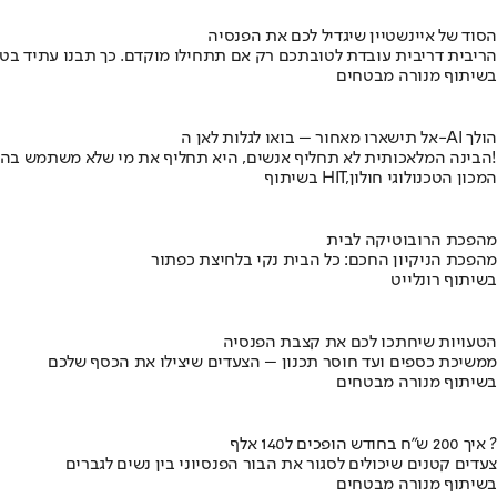
הסוד של איינשטיין שיגדיל לכם את הפנסיה
הריבית דריבית עובדת לטובתכם רק אם תתחילו מוקדם. כך תבנו עתיד בט
בשיתוף מנורה מבטחים
אל תישארו מאחור – בואו לגלות לאן ה-AI הולך
הבינה המלאכותית לא תחליף אנשים, היא תחליף את מי שלא משתמש בה!
בשיתוף HIT,המכון הטכנולוגי חולון
מהפכת הרובוטיקה לבית
מהפכת הניקיון החכם: כל הבית נקי בלחיצת כפתור
בשיתוף רונלייט
הטעויות שיחתכו לכם את קצבת הפנסיה
ממשיכת כספים ועד חוסר תכנון – הצעדים שיצילו את הכסף שלכם
בשיתוף מנורה מבטחים
איך 200 ש"ח בחודש הופכים ל140 אלף ?
צעדים קטנים שיכולים לסגור את הבור הפנסיוני בין נשים לגברים
בשיתוף מנורה מבטחים