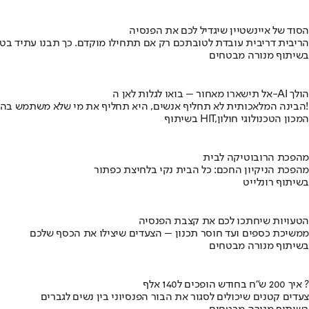
הסוד של איינשטיין שיגדיל לכם את הפנסיה
הריבית דריבית עובדת לטובתכם רק אם תתחילו מוקדם. כך תבנו עתיד בט
בשיתוף מנורה מבטחים
אל תישארו מאחור – בואו לגלות לאן ה-AI הולך
הבינה המלאכותית לא תחליף אנשים, היא תחליף את מי שלא משתמש בה!
בשיתוף HIT,המכון הטכנולוגי חולון
מהפכת הרובוטיקה לבית
מהפכת הניקיון החכם: כל הבית נקי בלחיצת כפתור
בשיתוף רונלייט
הטעויות שיחתכו לכם את קצבת הפנסיה
ממשיכת כספים ועד חוסר תכנון – הצעדים שיצילו את הכסף שלכם
בשיתוף מנורה מבטחים
איך 200 ש"ח בחודש הופכים ל140 אלף ?
צעדים קטנים שיכולים לסגור את הבור הפנסיוני בין נשים לגברים