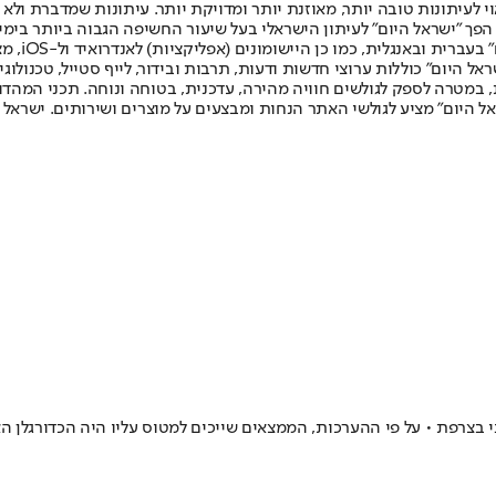
לעיתונות טובה יותר, מאוזנת יותר ומדויקת יותר. עיתונות שמדברת ולא צ
שלום. המהדורה המודפסת הראשונה פורסמה ב-30 ביולי 2007, וב-2010 הפך "ישראל היום" לעיתון הישראלי בעל שי
לחמנוביץ,
ל היום" כוללות ערוצי חדשות ודעות, תרבות ובידור, לייף סטייל, טכנולוגיה
ברית, במטרה לספק לגולשים חוויה מהירה, עדכנית, בטוחה ונוחה. תכני המה
ל היום" מציע לגולשי האתר הנחות ומבצעים על מוצרים ושירותים. ישראל 
י בצרפת • על פי ההערכות, הממצאים שייכים למטוס עליו היה הכדורגלן 