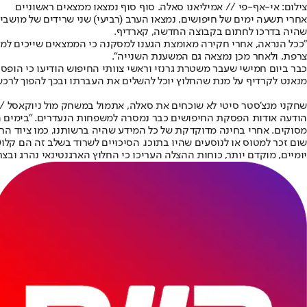
צילום: אי-אף-פי // אמיליאנו סאלה. סוף סוף נמצאו ממצאים ראשוניים
אחרי תשעה ימים של חיפושים, נמצאו הערב (רביעי) שני שרידים של מושבי מ
שהיה בדרכו לחתום בקבוצה החדשה, קארדיף.
"ככל הנראה, אחרי חקירה מאומצת הגענו למסקנה כי הממצאים שייכים למ
צרפת, ולאחר מכן נמצאה גם המשענת השנייה".
כבר ביום חמישי שעבר משטרת גרנזי וראשי צוותי החיפוש הודיעו כי הופסק
מנאנט לקרדיף על מנת שהחלוץ יוכל להשלים את העברתו ובכך להפוך לרכש היקר ביותר 
שחקני מנצ'סטר סיטי לא שוכחים את סאלה, אתמול במשחק מול ניוקאסל // 
מסוקים. אחרי בחינה מדוקדקת של כל המידע שהיה ברשותנו, כמו ציוד הח
שום זכר למטוס או לנוסעים שהיו בתוכו. הסיכויים לשרוד בשלב זה הם קלוש
יומיים, מוקדם יותר, כוחות ההצלה העריכו כי החלוץ הארגנטינאי נהרג ובצ