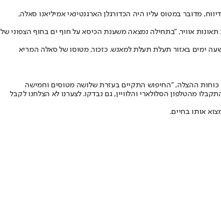
ווח, מדובר במטוס עליו היה הכדורגלן הארגנטינאי אמיליאנו סאלה,
ונות אוויר, "בתחילה נמצאה משענת הכיסא על חוף ים בחוף הצפוני של
תשעה ימים באזור תעלת תעלת למאנש. כזכור, מטוסו של סאלה המריא
נעדרים. "בימים האחרונים התקיים חיפוש נרחב במשך למעלה מ-80 שעות במצטבר", מסרו כוחות ההצלה, "החיפוש התקיים בעזרת שלושה מטוסים וחמישה
לו מהטלפון הסלולארי והלוויין, גם נבדקו. לצערנו לא הצלחנו לקבל
צוא אותו בחיים.