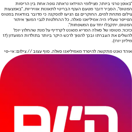
"באופן טרגי ביותר, מצילומי הווידאו נראתה גופה אחת בין הריסות
המטוס", הסביר דובר מטעם הענף הבריטי לתאונות אוויריות, "באמצעות
צילום מתחת למים, החוקרים גם הגיעו למסקנה כי מדובר בוודאות במטוס
הפייפר שעליו היה אמיליאנו סאלה. כל ההחלטות לגבי המשך איתור
המטוס, יתקבלו יחד עם המשפחות".
כזכור, מטוסו של סאלה המריא מנאנט לקרדיף על מנת שהחלוץ יוכל
להשלים את העברתו ובכך להפוך לרכש היקר ביותר בתולדות המועדון (17
מיליון יורו).
אוהד נאנט מתקשה להיפרד מ
אמיליאנו סאל
ה. סוף עצוב // צילום: אי-פי