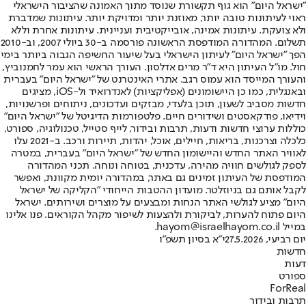
"ישראל היום" הוא גוף תקשורת שנוסד מתוך האמונה שהציבור הישראלי
ראוי לעיתונות טובה יותר, מאוזנת יותר ומדויקת יותר. עיתונות שמדברת
ולא צועקת. עיתונות אמינה, אובייקטיבית ועניינית. עיתונות אחרת וללא
תשלום. המהדורה המודפסת הראשונה פורסמה ב-30 ביולי 2007, וב-2010
הפך "ישראל היום" לעיתון הישראלי בעל שיעור החשיפה הגבוה ביותר בימי
חול. מו"ל העיתון היא ד"ר מרים אדלסון. העורך הראשי הוא עמר לחמנוביץ,
והעורך המייסד הוא עמוס רגב. אתרי האינטרנט של "ישראל היום" בעברית
ובאנגלית, כמו כן היישומונים (אפליקציות) לאנדרואיד ול-iOS, מציגים
חדשות מסביב לשעון, תוכן בלעדי, מבזקים ועדכונים, ניתוחים ופרשנויות,
וידיאו, פודקאסטים ושידורים חיים. פלטפורמות הדיגיטל של "ישראל היום"
כוללות ערוצי חדשות ודעות, תרבות ובידור, לייף סטייל, טכנולוגיה, ספורט,
כלכלה וצרכנות, בריאות, חיילים, אוכל, יהדות, תיירות ורכב. ב-2021 עלו
לאוויר האתר החדש והיישומון החדש של "ישראל היום" בעברית, במטרה
לספק לגולשים חוויה מהירה, עדכנית, בטוחה ונוחה. תכני המהדורה
המודפסת של העיתון זמינים גם באתר, במהדורה יומית מקוונת, ואפשר
לקבל אותם גם בניוזלטר. מועדון ההטבות הייחודי "הקליקה של ישראל
היום" מציע לגולשי האתר הנחות ומבצעים על מוצרים ושירותים. ישראל
היום פתוח להערות, לביקורת ולהצעות לשיפור מקהל הקוראים. פנו אלינו
במייל hayom@israelhayom.co.il.
יום רביעי, 27.5.2026
י"א בסיון תשפ"ו
חדשות
דעות
ספורט
ForReal
תרבות ובידור