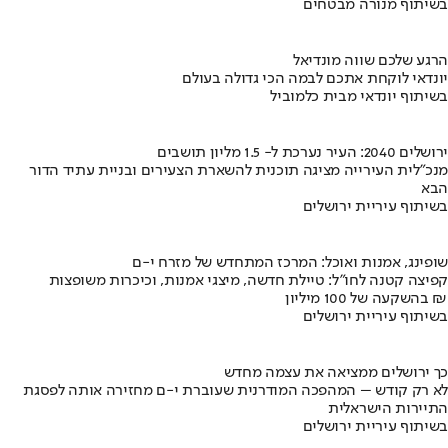
בשיתוף מנורה מבטחים
הרגע שלכם שווה מונדיאל
יונדאי לוקחת אתכם לבמה הכי גדולה בעולם
בשיתוף יונדאי מבית כלמוביל
ירושלים 2040: העיר נערכת ל- 1.5 מליון תושבים
מנכ"לית העירייה מציגה תוכנית להשארת הצעירים ובניית עתיד הדור
הבא
בשיתוף עיריית ירושלים
שופינג, אמנות ואוכל: המרכז המתחדש של מזרח י-ם
קפיצה קטנה לחו"ל: טיילת חדשה, מיצגי אמנות, וכיכרות משופצות
בהשקעה של 100 מיליון ₪
בשיתוף עיריית ירושלים
כך ירושלים ממציאה את עצמה מחדש
לא רק קודש – המהפכה המודרנית שעוברת י-ם מחזירה אותה לפסגת
התיירות הישראלית
בשיתוף עיריית ירושלים