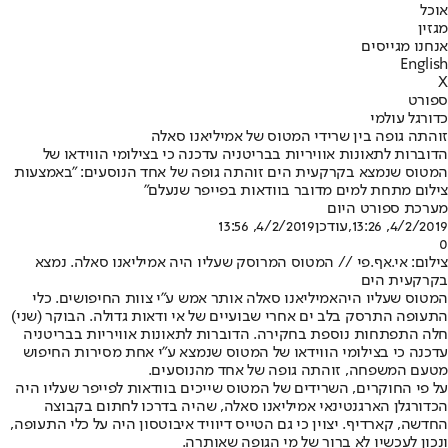
אוכל
מגזין
אנחנו מגייסים
English
X
ספורט
כדורגל עולמי
זוהתה גופה בין שרידי המטוס של אמיליאנו סאלה
הדוברות לתאונות אוויריות בבריטניה עדכנה כי בצילומי הווידאו של
המטוס שנמצא בקרקעית הים זוהתה גופה של אחד הנוסעים: "באמצעות
צילום מתחת למים מדובר בוודאות בפייפר שנעלם"
מערכת ספורט היום
4/2/2019, 13:26
,עודכן
4/2/2019, 13:56
0
צילום: אי.אף.פי // המטוס המרוסק שעליו היה אמיליאנו סאלה. נמצא
בקרקעית הים
המטוס שעליו היה
אמיליאנו סאלה אותר אמש ע"י צוות החיפושים
. כלי
התעופה התרסק בלב ים אחרי שבועיים של אי ודאות גדולה. הבוקר (שני)
חלה התפתחות נוספת בחקירה. הדוברות לתאונות אוויריות בבריטניה
עדכנה כי בצילומי הווידאו של המטוס שנמצא ע"י אחת מסירות החיפוש
מטעם המשפחה, זוהתה גופה של אחד מהנוסעים.
על פי החוקרים, השרידים של המטוס שייכים בוודאות לפייפר שעליו היה
הכדורגלן הארגנטינאי אמיליאנו סאלה, שהיה בדרכו לחתום בקבוצה
החדשה, קארדיף. יצוין כי גם הטייס דיוויד איבוטסון היה על כלי התעופה,
ונכון לעכשיו לא ברור של מי הגופה שאותרה.