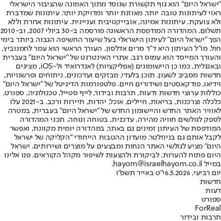
"ישראל היום" הוא גוף תקשורת שנוסד מתוך האמונה שהציבור הישראלי
ראוי לעיתונות טובה יותר, מאוזנת יותר ומדויקת יותר. עיתונות שמדברת
ולא צועקת. עיתונות אמינה, אובייקטיבית ועניינית. עיתונות אחרת וללא
תשלום. המהדורה המודפסת הראשונה פורסמה ב-30 ביולי 2007, וב-2010
הפך "ישראל היום" לעיתון הישראלי בעל שיעור החשיפה הגבוה ביותר בימי
חול. מו"ל העיתון היא ד"ר מרים אדלסון. העורך הראשי הוא עמר לחמנוביץ,
והעורך המייסד הוא עמוס רגב. אתרי האינטרנט של "ישראל היום" בעברית
ובאנגלית, כמו כן היישומונים (אפליקציות) לאנדרואיד ול-iOS, מציגים
חדשות מסביב לשעון, תוכן בלעדי, מבזקים ועדכונים, ניתוחים ופרשנויות,
וידיאו, פודקאסטים ושידורים חיים. פלטפורמות הדיגיטל של "ישראל היום"
כוללות ערוצי חדשות ודעות, תרבות ובידור, לייף סטייל, טכנולוגיה, ספורט,
כלכלה וצרכנות, בריאות, חיילים, אוכל, יהדות, תיירות ורכב. ב-2021 עלו
לאוויר האתר החדש והיישומון החדש של "ישראל היום" בעברית, במטרה
לספק לגולשים חוויה מהירה, עדכנית, בטוחה ונוחה. תכני המהדורה
המודפסת של העיתון זמינים גם באתר, במהדורה יומית מקוונת, ואפשר
לקבל אותם גם בניוזלטר. מועדון ההטבות הייחודי "הקליקה של ישראל
היום" מציע לגולשי האתר הנחות ומבצעים על מוצרים ושירותים. ישראל
היום פתוח להערות, לביקורת ולהצעות לשיפור מקהל הקוראים. פנו אלינו
במייל hayom@israelhayom.co.il.
יום רביעי, 6.5.2026
י"ט באייר תשפ"ו
חדשות
דעות
ספורט
ForReal
תרבות ובידור