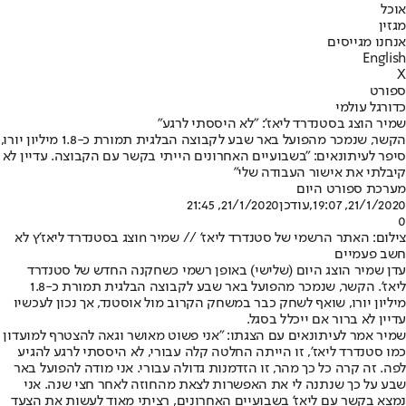
אוכל
מגזין
אנחנו מגייסים
English
X
ספורט
כדורגל עולמי
שמיר הוצג בסטנדרד ליאז': "לא היססתי לרגע"
הקשר, שנמכר מהפועל באר שבע לקבוצה הבלגית תמורת כ-1.8 מיליון יורו,
סיפר לעיתונאים: "בשבועיים האחרונים הייתי בקשר עם הקבוצה. עדיין לא
קיבלתי את אישור העבודה שלי"
מערכת ספורט היום
21/1/2020, 19:07
,עודכן
21/1/2020, 21:45
0
צילום: האתר הרשמי של סטנדרד ליאז' // שמיר nוצג בסטנדרד ליאז'ץ לא
חשב פעמיים
עדן שמיר הוצג היום (שלישי) באופן רשמי כשחקנה החדש של סטנדרד
ליאז'. הקשר, שנמכר מהפועל באר שבע לקבוצה הבלגית תמורת כ-1.8
מיליון יורו, שואף לשחק כבר במשחק הקרוב מול אוסטנד, אך נכון לעכשיו
עדיין לא ברור אם ייכלל בסגל.
שמיר אמר לעיתונאים עם הצגתו: "אני פשוט מאושר וגאה להצטרף למועדון
כמו סטנדרד ליאז', זו הייתה החלטה קלה עבורי, לא היססתי לרגע להגיע
לפה. זה קרה כל כך מהר, זו הזדמנות גדולה עבורי. אני מודה להפועל באר
שבע על כך שנתנה לי את האפשרות לצאת מהחוזה לאחר חצי שנה. אני
נמצא בקשר עם ליאז' בשבועיים האחרונים, רציתי מאוד לעשות את הצעד