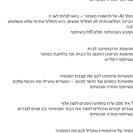
אל תישארו מאחור – בואו לגלות לאן ה-AI הולך
הבינה המלאכותית לא תחליף אנשים, היא תחליף את מי שלא משתמש
בה!
בשיתוף HIT,המכון הטכנולוגי חולון
מהפכת הרובוטיקה לבית
מהפכת הניקיון החכם: כל הבית נקי בלחיצת כפתור
בשיתוף רונלייט
הטעויות שיחתכו לכם את קצבת הפנסיה
ממשיכת כספים ועד חוסר תכנון – הצעדים שיצילו את הכסף שלכם
בשיתוף מנורה מבטחים
איך 200 ש"ח בחודש הופכים ל140 אלף ?
צעדים קטנים שיכולים לסגור את הבור הפנסיוני בין נשים לגברים
בשיתוף מנורה מבטחים
הסוד של איינשטיין שיגדיל לכם את הפנסיה