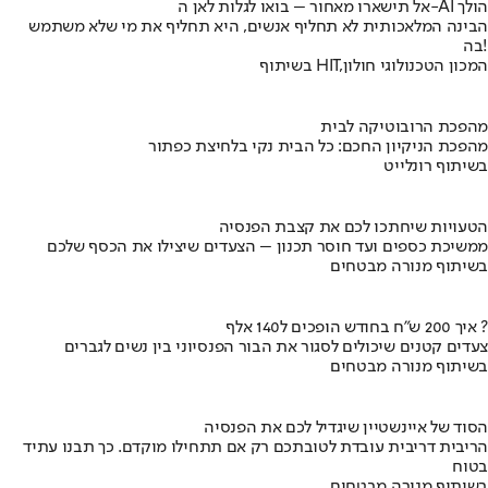
אל תישארו מאחור – בואו לגלות לאן ה-AI הולך
הבינה המלאכותית לא תחליף אנשים, היא תחליף את מי שלא משתמש
בה!
בשיתוף HIT,המכון הטכנולוגי חולון
מהפכת הרובוטיקה לבית
מהפכת הניקיון החכם: כל הבית נקי בלחיצת כפתור
בשיתוף רונלייט
הטעויות שיחתכו לכם את קצבת הפנסיה
ממשיכת כספים ועד חוסר תכנון – הצעדים שיצילו את הכסף שלכם
בשיתוף מנורה מבטחים
איך 200 ש"ח בחודש הופכים ל140 אלף ?
צעדים קטנים שיכולים לסגור את הבור הפנסיוני בין נשים לגברים
בשיתוף מנורה מבטחים
הסוד של איינשטיין שיגדיל לכם את הפנסיה
הריבית דריבית עובדת לטובתכם רק אם תתחילו מוקדם. כך תבנו עתיד
בטוח
בשיתוף מנורה מבטחים