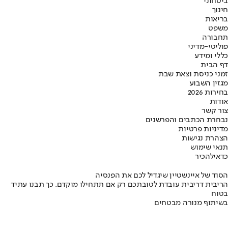
ביטחוני
חינוך
בריאות
משפט
תחבורה
פוליטי-מדיני
כללי ומידע
דף הבית
זמני כניסת וצאת שבת
מגזין השבוע
בחירות 2026
אודות
צור קשר
נבחרת הכתבים והפרשנים
מדיניות פרטיות
הצהרת נגישות
תנאי שימוש
כדאי
להכיר
הסוד של איינשטיין שיגדיל לכם את הפנסיה
הריבית דריבית עובדת לטובתכם רק אם תתחילו מוקדם. כך תבנו עתיד
בטוח
בשיתוף מנורה מבטחים