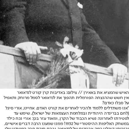
האיש שהמציא את באאירן // צילום: באדיבות קרן קורט לנדאואר
אין חשש שההנצחה הפורמלית תהפוך את לנדאואר לסמל מרוחק ותאפיל
על סבלו כאדם?
"אנו משתדלים ללמוד ולהכיר לאחרים את קורט האדם. אחיינו, אורי סיגל
(לחם בבריגדה היהודית ובמלחמת העצמאות של ישראל), שימש עד
לפטירתו לאחרונה נשיא הכבוד של הקרן, ומאוד עזר בכך. אורי נכח כילד
במשחק האליפות ההיסטורי של 1932! ממנו שמענו הרבה דברים אישיים,
ובזכותו קיבלנו כמה אביזרים של לנדאואר, ובהם סיכת חבר המועדון שלו.