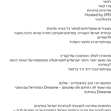
ראשי
צרו קשר
מדיניות פרטיות
Hosted by SPD
כדאי
להכיר
הצעירים שמצליחים לפתור כל בעיה מדעית
נבחרת ישראל הצעירה במדעים מעניקה חוויה שהיא הרבה מעבר
ללימודים
בשיתוף מרכז מדעני העתיד
מהמרכז לגולן: המהפכה של קצרין
מה מושך יותר ויותר ישראלים למטרופולין המתפתח של האזור היפה
במדינה?
בשיתוף אבני דרך וי.ד ברזאני
המקום הכי טוב באיצטדיון - שלכם
המונדיאל עם מסכי Dreame - כמו שעוד לא ראיתם ולא שמעתם
בשיתוף Dreame
הזדמנות אחרונה להצטרף לנבחרות ישראל במדעים
בואו להכיר את חברי נבחרות ישראל במדעים שכבר מחכים לכם –