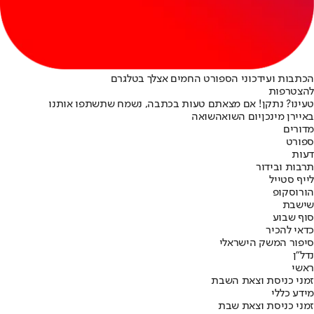
הכתבות ועידכוני הספורט החמים אצלך בטלגרם
להצטרפות
טעינו? נתקן! אם מצאתם טעות בכתבה, נשמח שתשתפו אותנו
באיירן מינכן
יום השואה
שואה
מדורים
ספורט
דעות
תרבות ובידור
לייף סטייל
הורוסקופ
שישבת
סוף שבוע
כדאי להכיר
סיפור המשק הישראלי
נדל"ן
ראשי
זמני כניסת וצאת השבת
מידע כללי
זמני כניסת וצאת שבת