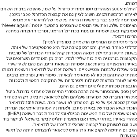
דמותו.
"החל מ־2006 האוהדים יזמו תחרות כדורגל על שמו, שהפכה ברבות השנים
לאירוע רב־משתתפים. חשוב לציין גם את קבוצת הכדורגל מכבי מינכן,
שנרתמה למסע כבר בראשיתו וקראה על שמו של לנדאואר את מגרש
האימונים שלה, ואת שני הגופים שהצטרפו בהמשך: יוזמת '!Never again'
שנאבקת באנטישמיות וגזענות בכדורגל הגרמני, ומרכז ההנצחה במחנה
הריכוז דכאו".
כיצד מתייחסים הגורמים הרשמיים במועדון לעניין?
"גדלתי כאוהד באיירן, והפרספקטיבה שלי היא פרספקטיבה של אוהד.
בשנות ה־90 ובתחילת המאה הנוכחית קהל אוהדי הכדורגל של מרבית
הקבוצות בגרמניה היה כוח שלילי למדי. רבים מן האוהדים השרופים של
באיירן התאפיינו בדעות אנטישמיות ובשנאת זרים. הם נהגו לשיר שירי
גנאי שכללו עלבונות אנטישמיים. העלאת זכרו של לנדאואר והעצמת דמותו
אותתו שהתנהגות כזו לא מתאימה לבאיירן. סיפור חייו, ופרסומו ברבים,
סייעו לעורר מודעות לעוולות ולטרגדיות של התקופה הנאצית ולסכנות
הנובעות מכוחות פוליטיים דומים גם היום.
"אין ספק שהמסחור שינה הרבה מסדרי החיים של מועדוני כדורגל, ביטל
את חיי החברה של המועדון שעליהם חלם לנדאואר, והבליט רק היסטוריה
שניתן למכור. אף על פי כן, המועדון לא נשאר בצד. בשנת 2013 לנדאואר
הוכרז נשיא הכבוד של באיירן מינכן, ולאחרונה המועדון אימץ את הגדרת
האנטישמיות של כוח המשימה הבינלאומי להנצחת זכר השואה (IHRA).
אוהדי באיירן בוודאי ישמחו אם המועדון יחליט לבקר בישראל, לביקור ביד
ושם וגם למשחק מול קבוצה ישראלית לזכרו של לנדאואר".
האם גם היוזמה להקים את קרן קורט לנדאואר להנצחתו היתה של ראשי
המועדון?