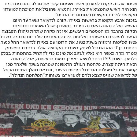
ושימר אהבה יוקדת למועדון ולעיר שעימם קשר את גורלו. במובנים רבים
הוא היה האיש שהמציא את באיירן, והנשיא שהוביל את הפיכתה למועדון
מקצועני למרות הקשיים והמתנגדים הרבים".
בזכות ארבע תקופות בראשות באיירן, קורט לנדאואר נשאר עד היום
הנשיא בעל הכהונה הארוכה ביותר במועדון. אבל השפעתו ותרומתו
חזקות בהרבה מן המספרים היבשים. אין זה מקרה שתחת ניהולו הקבוצה
הגיעה להישגים הראשונים: אליפות הליגה האזורית של דרום גרמניה בשנת
1926 ואליפות גרמניה בשנת 1932. את הרומן עם באיירן לנדאואר החל כנער.
בהיותו בן 17 הוא התחיל לשחק בשורות הקבוצה, אולם קריירת המשחק
נגמרה מהר, כאשר הוא נאלץ לעזוב את מינכן כדי להתחיל בהתמחות בבנק
בלוזאן. בשנת 1913 נבחר לנשיא באיירן בפעם הראשונה, אבל הכהונה
הזאת היתה קצרה. מלחמת העולם הראשונה שפרצה בשנה שלאחר מכן
קטעה את כל פעילות הכדורגל ביבשת הישנה, וגם את מהלך החיים הרגיל
של לנדאואר, שגויס לצבא ולחם למען ארצו בשוחות "המלחמה הגדולה".