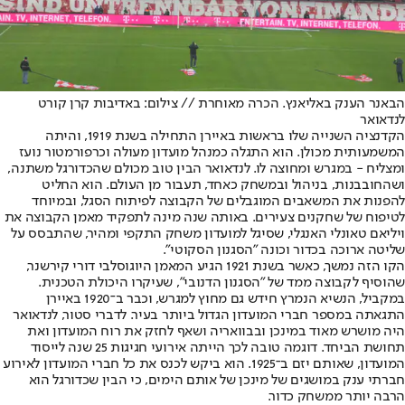
הבאנר הענק באליאנץ. הכרה מאוחרת // צילום: באדיבות קרן קורט
לנדאואר
הקדנציה השנייה שלו בראשות באיירן התחילה בשנת 1919, והיתה
המשמעותית מכולן. הוא התגלה כמנהל מועדון מעולה וכרפורמטור נועז
ומצליח - במגרש ומחוצה לו. לנדאואר הבין טוב מכולם שהכדורגל משתנה,
ושהחובבנות, בניהול ובמשחק כאחד, תעבור מן העולם. הוא החליט
להפנות את המשאבים המוגבלים של הקבוצה לפיתוח הסגל, ובמיוחד
לטיפוח של שחקנים צעירים. באותה שנה מינה לתפקיד מאמן הקבוצה את
ויליאם טאונלי האנגלי, שסיגל למועדון משחק התקפי ומהיר, שהתבסס על
שליטה ארוכה בכדור וכונה "הסגנון הסקוטי".
הקו הזה נמשך, כאשר בשנת 1921 הגיע המאמן היוגוסלבי דורי קירשנר,
שהוסיף לקבוצה ממד של "הסגנון הדנובי", שעיקרו היכולת הטכנית.
במקביל, הנשיא הנמרץ חידש גם מחוץ למגרש, וכבר ב־1920 באיירן
התגאתה במספר חברי המועדון הגדול ביותר בעיר. לדברי סטור, לנדאואר
היה מושרש מאוד במינכן ובבוואריה ושאף לחזק את רוח המועדון ואת
תחושת הביחד. דוגמה טובה לכך הייתה אירועי חגיגות 25 שנה לייסוד
המועדון, שאותם יזם ב־1925. הוא ביקש לכנס את כל חברי המועדון לאירוע
חברתי ענק במושגים של מינכן של אותם הימים, כי הבין שכדורגל הוא
הרבה יותר ממשחק כדור.