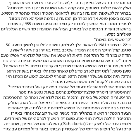
מקומו ליד ההגה של באיירן. הם רק 'שכחו' להזכיר מדוע הנשיא הנערץ
נאלץ לצאת לגלות בשווייץ, ומה קרה בשש השנים שבהן נעדר מגרמניה".
בבחירות לנשיאות המועדון ב־1951 לנדאואר הפסיד ונפרד מתפקיד הנשיא,
הפעם באופן סופי, אך לא נפרד מן המועדון, ונדמה שאף לא היה מסוגל
להיפרד ממנו. הוא המשיך לתרום לקבוצה מכספו, ובשנת 1955, בעומדו
בראשות וועדת הכספים של באיירן, הציל את המועדון מהקשיים הכלכליים
שאליהם נקלע.
"כך משפיעים באמת"
ב־22 בדצמבר 1961 לנדאואר הלך לעולמו, ונשכח לחלוטין למשך כמעט 50
שנים. קרל היינץ רומניגה האגדי, שכיכב במדי באיירן בין 1974 ל־1984,
הודה שבמהלך כל התקופה הזאת לא שמע את שמו של לנדאואר אפילו פעם
אחת. "לדור של גרמנים שחיו בתקופת השואה, וגם לצעירים יותר, היה נוח
למחוק את זכרו של הנשיא היהודי שנרדף ושקרוביו נרצחו על ידי הנאצים",
טוען סטור. "לפני זמן לא רב נודע לנו שאחד ממנהלי באיירן בשנות ה־60
וה־70 היה אדם שבשלהי שנות ה־30 הצטרף לאס.אס. לאנשים מסוגו היו
הרבה סיבות 'לקבור' את נושא הנשיא היהודי".
מי החזיר את לנדאואר למודעות של אוהדי המשחק ושל הציבור הכללי?
"ההיסטוריון דיטריך שולצה־מרמלינג פרסם בשנת 2003 את ספר
ההיסטוריה המלא של באיירן, והזכיר בו את לנדאואר, ואחר כך התפרסמה
כתבה קצרה עליו באחד העיתונים הנפוצים, 'די צייט'. ובכל זאת, החלק
המכריע בהחזרה האמיתית של הנשיא למודעות הכללית שייך לאוהדים.
הצעד הסמלי הראשון בתהליך הזה נעשה כאשר קבוצת אוהדי באיירן
הדפיסה חולצה ועליה תווי פניו. משם זה המשיך לפרסומים של האוהדים,
ולמיצג ענק של ה'שיקריה' ('Schickeria'), האולטראס של באיירן, שחבריה
פרסו על כל היציע הדרומי של האצטדיון הביתי באנר גדול ממדים עם ציור