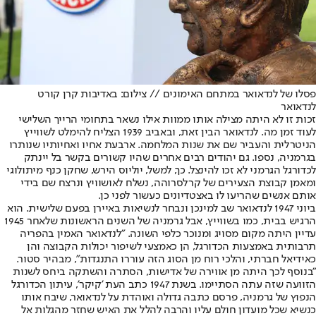
פסלו של לנדאואר במתחם האימונים // צילום: באדיבות קרן קורט
לנדאואר
זכות זו לא היתה מצילה אותו ממוות אילו נשאר בתחומי הרייך השלישי
לעוד זמן מה. לנדאואר הבין זאת, ובאביב 1939 הצליח להימלט לשווייץ
הניטרלית והעביר שם את שנות המלחמה. ארבעת אחיו ואחיותיו שנותרו
בגרמניה, נספו. גם יהודים רבים אחרים שהיו קשורים בקשר בל יינתק
לכדורגל הגרמני לא זכו להינצל. כך, למשל, יוליוס הירש, שחקן כנף מיתולוגי
ומאמן קבוצת הצעירים של קרלסרוהה, נשלח לאושוויץ ונרצח שם בידי
אותם אנשים שהריעו לו באצטדיונים כעשור לפני כן.
ביוני 1947 לנדאואר שב למינכן ונבחר לנשיאות באיירן בפעם שלישית. הוא
הרגיש בבית, כמו בשווייץ, אבל גרמניה של השנים הראשונות שלאחר 1945
עדיין היתה מקום מסויג ומנוכר כלפי השונה. "לנדאואר האמין בהפריה
תרבותית באמצעות הכדורגל, הן כאמצעי לשיפור יכולות הקבוצה והן
כאידיאל חברתי, והלכי רוח מן הסוג הזה עוררו התנגדות", מבהיר סטור.
"בנוסף לכך היתה מן אווירה של אדישות, הסתרה והשתקה ביחס לשנות
הזוועה שזה עתה הסתיימו. בשנת 1947 כתב העת 'קיקר', עיתון הכדורגל
הנפוץ של גרמניה, פרסם כתבה גדולה ואוהדת על לנדאואר, שיבח אותו
כנשיא שכל מועדון חולם עליו והרבה להלל את האיש שחזר מהגלות אל