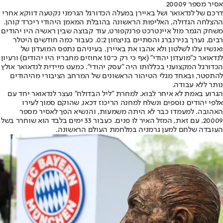
אסיר מספר 20009
דרכם של לנדאואר ושל באיירן במעלה הכדורגל הגרמני נקטעה דווקא אחרי
ההצלחה הגדולה, האליפות הראשונה בהובלת המאמן היהודי ריכרד קוהן.
משחק הגמר מול איינטרכט פרנקפורט, עוד קבוצה שבין ראשיה היו יהודים
רבים, נערך בנירנברג והסתיים בניצחון 0:2. כעבור כמה חודשים היטלר
ואנשיו עלו לשלטון ולא אהבו את באיירן. בעיניהם נתפס המועדון של
לנדאואר כ"מועדון יהודי" (אף כי רק כ־10 אחוזים מחבריו היו יהודים) ורעיון
הכדורגל המקצועני בכללותו היה "עסק יהודי". כמעט מיידית לנדאואר אולץ
להתפטר, ובאחד מגלי הטיהור הראשונים של המרחב הציבורי מהיהודים
נותר ללא עבודה.
הגרוע באמת לא איחר לבוא. למחרת "ליל הבדולח" נעצר לנדאואר יחד עם
אלפי יהודים נוספים ונשלח למחנה הריכוז דכאו, שהוקם סמוך לעירו
האהובה. למעמדו כבר לא היתה משמעות, והנשיא הפך לאסיר מספר
20009. עם זאת, המזל האיר לו פנים. כעבור 33 ימים בלבד הוא שוחרר בשל
העובדה שלחם למען גרמניה במלחמת העולם הראשונה.