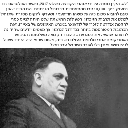
"לא. הקרן נוסדה על ידי אוהדי הקבוצה בשלהי 2017, כאשר האולטראס זכו
במענק בסך 10,000 יורו מהתאחדות הכדורגל הגרמנית. הם הבינו שאין
טעם להוציא סכום כזה על משהו חד־פעמי, ושעדיף להקים מסגרת שתנחיל
לכולנו את תרבות הזיכרון. הפעילות הראשונה שלנו היתה לגייס כסף
להקמת אנדרטה לזכרו של לנדאואר במגרש האימונים של באיירן. זאת
הכתובת המפורסמת ביותר בכדורגל הגרמני, אך מעטים יודעים שהיה זה
לנדאואר שהשיג את המגרש הזה עבור הקבוצה משלטונות הכיבוש
האמריקניים אחרי מלחמת העולם השנייה, משום שהוא היה היחיד שיכול
לנהל משא ומתן בלי לעורר חשד של עבר נאצי".