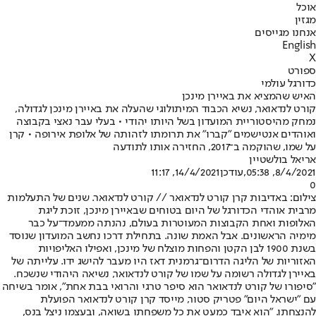
אוכל
מגזין
אנחנו מגייסים
English
X
ספורט
כדורגל עולמי
האיש שהמציא את באיירן מינכן
קורט לנדאואר, נשיא הכבוד המיתולוגי שהעלה את באיירן מינכן לגדולה,
נמחק מהיסטוריית המועדון בשל היותו יהודי • בעלי עבר נאצי בקבוצה
ואוהדים אנטישמים "קברו" את תרומתו לזהותה של אלופת אירופה • קרן
על שמו, שהוקמה ב־2017, החזירה אותו לתודעה
אריאל בולשטיין
8/4/2021, 05:38
,עודכן
14/4/2021, 11:17
0
צילום: באדיבות קרן קורט לנדאואר // קורט לנדאואר. שנים של התעלמות
מרבית אוהדי הכדורגל של היום בטוחים שבאיירן מינכן, זוכת ליגת
האלופות ואחת הקבוצות המעוטרות בעולם, נהנתה ממעמד־על כבר
מימיה הראשונים. אבל האמת שונה. בתחילת דרכו נחשב המועדון שנוסד
בשנת 1900 לבן הקטן והפחות מוצלח של מינכן, ואפילו האליפויות
האזוריות של הליגה הדרום־גרמנית דאז היו מעבר להישג ידו. עלייתה של
באיירן לגדולה רשומה על שמו של קורט לנדאואר, נשיאה היהודי שנשכח.
"סיפורו של קורט לנדאואר הוא סיפר טרגי והרואי בבת אחת", אומר בשיחה
עם "ישראל היום" פטריק סטור, מייסד קרן קורט לנדאואר הפועלת
להנצחתו. "הוא איבד כמעט את כל משפחתו בשואה, ובעצמו ניצל בנס,