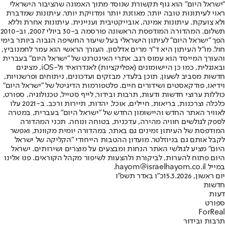
"ישראל היום" הוא גוף תקשורת שנוסד מתוך האמונה שהציבור הישראלי
ראוי לעיתונות טובה יותר, מאוזנת יותר ומדויקת יותר. עיתונות שמדברת
ולא צועקת. עיתונות אמינה, אובייקטיבית ועניינית. עיתונות אחרת וללא
תשלום. המהדורה המודפסת הראשונה פורסמה ב-30 ביולי 2007, וב-2010
הפך "ישראל היום" לעיתון הישראלי בעל שיעור החשיפה הגבוה ביותר בימי
חול. מו"ל העיתון היא ד"ר מרים אדלסון. העורך הראשי הוא עמר לחמנוביץ,
והעורך המייסד הוא עמוס רגב. אתרי האינטרנט של "ישראל היום" בעברית
ובאנגלית, כמו כן היישומונים (אפליקציות) לאנדרואיד ול-iOS, מציגים
חדשות מסביב לשעון, תוכן בלעדי, מבזקים ועדכונים, ניתוחים ופרשנויות,
וידיאו, פודקאסטים ושידורים חיים. פלטפורמות הדיגיטל של "ישראל היום"
כוללות ערוצי חדשות ודעות, תרבות ובידור, לייף סטייל, טכנולוגיה, ספורט,
כלכלה וצרכנות, בריאות, חיילים, אוכל, יהדות, תיירות ורכב. ב-2021 עלו
לאוויר האתר החדש והיישומון החדש של "ישראל היום" בעברית, במטרה
לספק לגולשים חוויה מהירה, עדכנית, בטוחה ונוחה. תכני המהדורה
המודפסת של העיתון זמינים גם באתר, במהדורה יומית מקוונת, ואפשר
לקבל אותם גם בניוזלטר. מועדון ההטבות הייחודי "הקליקה של ישראל
היום" מציע לגולשי האתר הנחות ומבצעים על מוצרים ושירותים. ישראל
היום פתוח להערות, לביקורת ולהצעות לשיפור מקהל הקוראים. פנו אלינו
במייל hayom@israelhayom.co.il.
יום ראשון, 15.3.2026
כ"ו באדר תשפ"ו
חדשות
דעות
ספורט
ForReal
תרבות ובידור