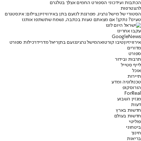
הכתבות ועידכוני הספורט החמים אצלך בטלגרם
להצטרפות
הסטורי של מישל גרציג. מפרגנת לנועם בתן באירוויזיון,צילום: אינסטגרם
טעינו? נתקן! אם מצאתם טעות בכתבה, נשמח שתשתפו אותנו
עקבו אחרינו
G
o
o
g
l
e
News
אירוויזיון
טיבו קורטואה
מישל גרציג
נועם בתן
ריאל מדריד
רכילות ספורט
מדורים
ספורט
תרבות ובידור
לייף סטייל
אוכל
תיירות
טכנולוגיה ומדע
הורוסקופ
ForReal
מגזין השבוע
דעות
חדשות בארץ
חדשות בעולם
פוליטי
ביטחוני
חינוך
בריאות