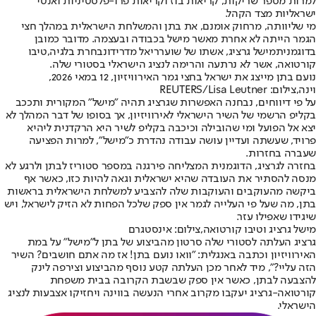
למרות מספר שריקות, קריאות בוז וקריאות פרו-פלסטיניות ואנטי
ישראליות מצד הקהל.
מי שליוותה, מרחוק אומנם, את בתן והמשלחת הישראלית במהלך חצי
הגמר הייתה לא אחרת מאשר מישל בכבודה ובעצמה. מדובר כמובן
בדוגמנית
מישל גרציג
, אשתו של שוער
ריאל מדריד
ונבחרת בלגיה,
טיבו
קורטואה
, אשר לא נרתעה והרימה לנציג הישראלי בסטורי שלה.
נועם בתן מייצג את ישראל בחצי גמר האירוויזיון, 12 במאי 2026,
וינה,צילום: REUTERS/Lisa Leutner
על פי דיווחים, נבחנה האפשרות שגרציג תהיה "מישל" המקורית ותככב
בקליפ הרשמי של השיר הישראלי לאירוויזיון, אך בסופו של דבר המהלך לא
יצא אל הפועל ומי שהובילה וכיכבה בקליפ לשיר היא הרקדנית ליהיא
פרויד, שעשתה ועדיין עושה עבודה נהדרת כ"מישל", למרות הפציעה
שעברה בחזרות.
בחזרה לגרציג, הדוגמנית המצליחה פירגנה במספר סטוריז לבתן ולרגע לא
מנסה להסתיר את העובדה שהיא ישראלית וגאה להיות כזו, כאשר אף
ביקשה מהעוקבים והעוקבות שלה להצביע למשלחת הישראלית בראשות
בתן, מה שעל פי העלייה לגמר אין ספק שלכל הפחות לא הזיק לישראל, ויש
שיגידו שאפילו עזר.
מישל גרציג וטיבו קורטואה,צילום: אינסטגרם
גרציג העלתה לסטורי שלה סרטון מהביצוע של בתן ל"מישל" על במת
האירוויזיון וכתבה באנגלית: "וואו נועם בתן! אז מה אתם חושבים? השיר
הזה עליי?", מיד לאחר מכן העלתה קטע נוסף מהביצוע וצירפה לינק
להצבעה לבתן, כאשר אין ספק שבשבת הקרובה בבית משפחת
קורטואה-גרציג יעקבו מקרוב אחרי הנעשה בווינה ויחזיקו אצבעות לנציג
הישראלי.