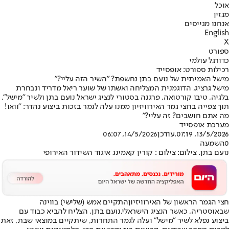
אוכל
מגזין
אנחנו מגייסים
English
X
ספורט
כדורגל עולמי
רכילות ספורט: אופסייד
מישל האמיתית של נועם בתן נחשפת? "השיר הזה עליי?"
מישל גרציג, הדוגמנית המצליחה ואשתו של שוער ריאל מדריד ונבחרת
בלגיה, טיבו קורטואה, פרגנה בסטורי לנציג ישראל נועם בתן ולשיר "מישל",
תוך צפייה בחצי גמר האירוויזיון ממנו עלה לגמר בזכות ביצוע נהדר: "וואו!
מה אתם חושבים? זה עליי?"
מערכת אופסייד
13/5/2026, 07:19
,עודכן
14/5/2026, 06:07
0
השמעה
נועם בתן. צילום: צילום : קורין קאמינג איגוד השידור האירופי
חצי הגמר הראשון של ה
אירוויזיון
התקיים אמש (שלישי) בווינה
שבאוסטריה, כאשר הנציג הישראלי,
נועם בתן
, הצליח להביא כבוד עם
ביצוע נפלא לשיר "מישל" ועלה לגמר התחרות, שיתקיים במוצאי שבת, זאת