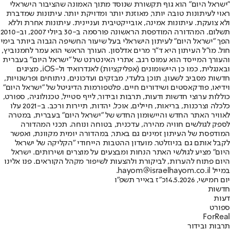
"ישראל היום" הוא גוף תקשורת שנוסד מתוך האמונה שהציבור הישראלי
ראוי לעיתונות טובה יותר, מאוזנת יותר ומדויקת יותר. עיתונות שמדברת
ולא צועקת. עיתונות אמינה, אובייקטיבית ועניינית. עיתונות אחרת וללא
תשלום. המהדורה המודפסת הראשונה פורסמה ב-30 ביולי 2007, וב-2010
הפך "ישראל היום" לעיתון הישראלי בעל שיעור החשיפה הגבוה ביותר בימי
חול. מו"ל העיתון היא ד"ר מרים אדלסון. העורך הראשי הוא עמר לחמנוביץ,
והעורך המייסד הוא עמוס רגב. אתרי האינטרנט של "ישראל היום" בעברית
ובאנגלית, כמו כן היישומונים (אפליקציות) לאנדרואיד ול-iOS, מציגים
חדשות מסביב לשעון, תוכן בלעדי, מבזקים ועדכונים, ניתוחים ופרשנויות,
וידיאו, פודקאסטים ושידורים חיים. פלטפורמות הדיגיטל של "ישראל היום"
כוללות ערוצי חדשות ודעות, תרבות ובידור, לייף סטייל, טכנולוגיה, ספורט,
כלכלה וצרכנות, בריאות, חיילים, אוכל, יהדות, תיירות ורכב. ב-2021 עלו
לאוויר האתר החדש והיישומון החדש של "ישראל היום" בעברית, במטרה
לספק לגולשים חוויה מהירה, עדכנית, בטוחה ונוחה. תכני המהדורה
המודפסת של העיתון זמינים גם באתר, במהדורה יומית מקוונת, ואפשר
לקבל אותם גם בניוזלטר. מועדון ההטבות הייחודי "הקליקה של ישראל
היום" מציע לגולשי האתר הנחות ומבצעים על מוצרים ושירותים. ישראל
היום פתוח להערות, לביקורת ולהצעות לשיפור מקהל הקוראים. פנו אלינו
במייל hayom@israelhayom.co.il.
יום חמישי, 14.5.2026
כ"ז באייר תשפ"ו
חדשות
דעות
ספורט
ForReal
תרבות ובידור