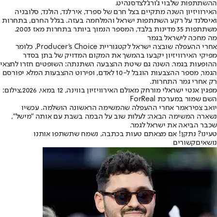
ההשתתפות של
בוי ג'ורג'
לצד
סנהיט.
האירוויזיון השנה מתקיים בצל חרם של ספרד, אירלנד, הולנד, סלובניה
ואיסלנד על רקע השתתפות ישראל והמלחמה בעזה. בגלל החרם, בתחרות
משתתפות 35 מדינות בלבד, המספר הנמוך ביותר בתחרות מאז 2003.
מה מחכה לישראל בגמר
אחרי ההעפלה שובצה ישראל לקטגוריית Producer's Choice, כלומר
מפיקי האירוויזיון יקבעו בהמשך את המקום המדויק של בתן בסדר
ההופעות בגמר. השנה גם שיטת ההצבעה השתנתה: השופטים חזרו לחצאי
הגמר, מספר ההצבעות הוגבל ל-10 לאדם, ופירוט ההצבעות המלא יפורסם
רק אחרי גמר התחרות.
מפגין אנטי ישראלי מורחק מאולם האירוויזיון בווינה, 12 במאי, 2026,צילום:
השם שמור במערכת ForReal
יואב צפיר
אמר אחרי ההעפלה שהמשימה הראשונה הושלמה. עכשיו
נשארה המשימה הבאה: לעלות שוב על הבמה בשבת עם אותה "מישל",
שכבר הביאה את ישראל לגמר.
טעינו? נתקן! אם מצאתם טעות בכתבה, נשמח שתשתפו אותנו
נושאיםקשורים