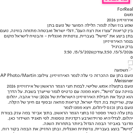
ForReal
משם
אירוויזיון 2026
שמע בוז ועלה לגמר: הלילה הסוער של נועם בתן
בין קריאות "עצרו את רצח העם", דגלי ישראל ואבטחה מתוחה בווינה, נועם
בתן ביצע את "מישל" בעברית, צרפתית ואנגלית - והבטיח לישראל מקום
בגמר האירוויזיון
ברק אברגיל
13/5/2026, 3:50
,עודכן
13/5/2026, 3:50
0
השמעה
נועם בתן עם ההכרזה כי עלה לגמר האירוויזיון. צילום: AP Photo/Martin
Meissner
נועם בתן
עלה אמש, שלישי, לבמת חצי הגמר הראשון של אירוויזיון 2026
בווינה עם "מישל", ויצא ממנה עם כרטיס לגמר שייערך בשבת. על הדרך
הוא קיבל את חבילת האירוויזיון הישראלית של 2026: שיר אהבה, יהלום
ענק, שריקות בוז, דגלי ישראל, קריאות מחאה ובסוף גם חיוך של הקלה.
נועם בתן נכנס ליהלום, ויצא ממנו לגמר
בתן עלה כשיר מספר 10 בחצי הגמר הראשון, בתוך אביזר במה ענק בצורת
יהלום, לצד
ליהיא פרויד
וארבע רקדניות נוספות. לפי תאגיד השידור כאן,
מדובר באביזר הבמה הגדול ביותר בתחרות השנה.
"מישל" בוצע בעברית, צרפתית ואנגלית, ובתן החזיק את הבמה בקור רוח,