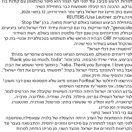
למרות הרעש סביבו. עוד לפני חצי הגמר הוא סיפר שהתאמן עם קולות בוז
ברקע. ההכנה הזו קיבלה משמעות כבר בתחילת השיר.
נועם בתן מייצג את ישראל בחצי גמר האירוויזיון, 12 במאי 2026,
וינה,צילום: REUTERS/Lisa Leutner
בתחילת הביצוע נשמעו באולם קריאות מחאה, בהן "Stop the
genocide", לצד שריקות בוז וגם קריאות עידוד. דגלי ישראל נראו ביציעים,
ובחלק מהדיווחים צוין שגם דגלי פלסטין הונפו באולם. רשת השידור
האוסטרית ORF הבהירה מראש שלא תשתמש בטכנולוגיית אנטי-בוז, כך
שהקהל נשמע בשידור כפי שהיה.
"חיפשתי את דגלי ישראל"
לפי דיווחים מהאולם, מאבטחים הוציאו כמה אנשים שהפריעו במהלך
הביצוע. אחרי שירד מהבמה, בתן אמר: "Thank you so much, toda
raba. Thank you Europe, I love you". בהמשך סיפר ששמע את הבוז,
אבל בחר להתמקד בדגלי ישראל בקהל. "חיפשתי בעיניים את דגלי ישראל",
אמר, והוסיף שזה חיזק אותו.
הירשמו לניוזלטר של ForReal ואנחנו נדאג שלא תפספסו שום דבר חשוב!
בהרשמה, אני מאשר/ת את
תנאי השימוש
ברגע ההכרזה ישראל היתה המדינה השישית שקיבלה את הכרטיס לגמר.
לצד ישראל העפילו גם יוון, פינלנד, בלגיה, שוודיה, מולדובה, סרביה,
קרואטיה, ליטא ופולין. מי שנשארו בחוץ: פורטוגל, גאורגיה, מונטנגרו,
אסטוניה וסן מרינו.
גם בוי ג'ורג' נשאר בחצי
אחת ההפתעות של הערב היתה ההעפלה של בלגיה עם
אסילה,
שנחשבה
לפני חצי הגמר למתחרה עם סיכויים נמוכים יחסית, והתבטאה בעבר נגד
הקריאות להחרים את ישראל. מהצד השני, סן מרינו הודחה למרות