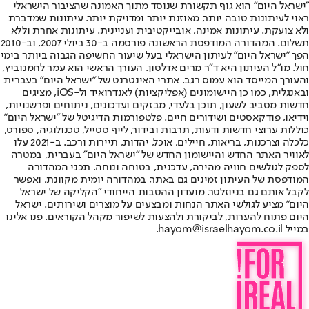
"ישראל היום" הוא גוף תקשורת שנוסד מתוך האמונה שהציבור הישראלי
ראוי לעיתונות טובה יותר, מאוזנת יותר ומדויקת יותר. עיתונות שמדברת
ולא צועקת. עיתונות אמינה, אובייקטיבית ועניינית. עיתונות אחרת וללא
תשלום. המהדורה המודפסת הראשונה פורסמה ב-30 ביולי 2007, וב-2010
הפך "ישראל היום" לעיתון הישראלי בעל שיעור החשיפה הגבוה ביותר בימי
חול. מו"ל העיתון היא ד"ר מרים אדלסון. העורך הראשי הוא עמר לחמנוביץ,
והעורך המייסד הוא עמוס רגב. אתרי האינטרנט של "ישראל היום" בעברית
ובאנגלית, כמו כן היישומונים (אפליקציות) לאנדרואיד ול-iOS, מציגים
חדשות מסביב לשעון, תוכן בלעדי, מבזקים ועדכונים, ניתוחים ופרשנויות,
וידיאו, פודקאסטים ושידורים חיים. פלטפורמות הדיגיטל של "ישראל היום"
כוללות ערוצי חדשות ודעות, תרבות ובידור, לייף סטייל, טכנולוגיה, ספורט,
כלכלה וצרכנות, בריאות, חיילים, אוכל, יהדות, תיירות ורכב. ב-2021 עלו
לאוויר האתר החדש והיישומון החדש של "ישראל היום" בעברית, במטרה
לספק לגולשים חוויה מהירה, עדכנית, בטוחה ונוחה. תכני המהדורה
המודפסת של העיתון זמינים גם באתר, במהדורה יומית מקוונת, ואפשר
לקבל אותם גם בניוזלטר. מועדון ההטבות הייחודי "הקליקה של ישראל
היום" מציע לגולשי האתר הנחות ומבצעים על מוצרים ושירותים. ישראל
היום פתוח להערות, לביקורת ולהצעות לשיפור מקהל הקוראים. פנו אלינו
במייל hayom@israelhayom.co.il.