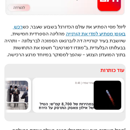
ליונל מסי הפתיע את עולם הכדורגל בשבוע שעבר, כש
רכש 
באופן מפתיע למדי את קורנייה
 מהליגה הספרדית חמישית, 
שיושבת בעיר קורנייה דה לוברגאט הסמוכה לברצלונה - ותהיה 
בבעלותו הבלעדית.ב"מונדו דפורטיבו" חשפו את התחושות 
בתוך המועדון הצנוע - שהפך למסוקר במיוחד מרגע הרכישה.
עוד כותרות
שחר שפירו
|
8:48
נ
"
במהירות של 8,700 קמ"ש: הטיל
ש
של אילון מאסק התרסק על הירח
ה