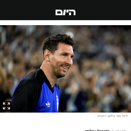
ליונל מסי
. צילום: רויטרס