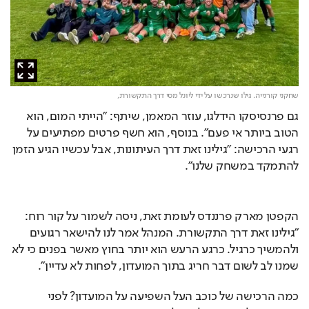
שחקני קורנייה. גילו שנרכשו על ידי ליונל מסי דרך התקשורת,
גם פרנסיסקו הידלגו, עוזר המאמן, שיתף: "הייתי המום, הוא 
הטוב ביותר אי פעם". בנוסף, הוא חשף פרטים מפתיעים על 
רגעי הרכישה: "גילינו זאת דרך העיתונות, אבל עכשיו הגיע הזמן 
להתמקד במשחק שלנו".
הקפטן מארק פרננדס לעומת זאת, ניסה לשמור על קור רוח: 
"גילינו זאת דרך התקשורת. המנהל אמר לנו להישאר רגועים 
ולהמשיך כרגיל. כרגע הרעש הוא יותר בחוץ מאשר בפנים כי לא 
שמנו לב לשום דבר חריג בתוך המועדון, לפחות לא עדיין".
כמה הרכישה של כוכב העל השפיעה על המועדון? לפני 