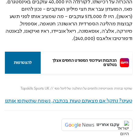
ההכרזה על רכישתו, לקורנלה היו 40,000 עוקבים באינסטגרם. 
מאז, המועדון עבר את חצי מיליון העוקבים - נכון להיום 
(ראשון), היו לו 573,000 עוקבים - מה שמציב אותו לפני תשע 
קבוצות מהליגה הספרדית הראשונה: חטאפה, אספניול, 
מיורקה, אלצ'ה, אוסאסונה, ריאל אוביידו, ראיו ואיקאנו, לבאנטה 
ודפורטיבו אלאבס (240,000).
הכתבות ועידכוני הספורט החמים אצלך 
להצטרפות
בטלגרם
Loaded
: 
Unmute
100.00%
שחקני נבחרת מאוריטיניה נלחמים על החולצה של ליונל מסי // Topskills Sports UK
טעינו? נתקן! אם מצאתם טעות בכתבה, נשמח שתשתפו אותנו
G
o
o
g
l
e
News
עקבו אחרינו