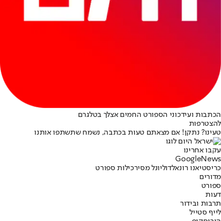
הכתבות ועידכוני הספורט החמים אצלך בטלגרם
להצטרפות
טעינו? נתקן! אם מצאתם טעות בכתבה, נשמח שתשתפו אותנו
עקבו אחרינו
G
o
o
g
l
e
News
כריסטיאנו רונאלדו
ליונל מסי
רכילות ספורט
מדורים
ספורט
דעות
תרבות ובידור
לייף סטייל