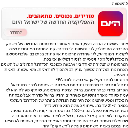
0
השמעה
אחרי שעשתה הרבה רעש, האמת מאחורי הפרסומת החדשה של משחק
ההרכבה הפופולרי, לגו, נחשפת. לכבוד השקת הסטים המיוחדים שלה
לקראת המונדיאל, לגו שחררה פרסומת אייקונית בכיכובם של
כריסטיאנו
רונאלדו
,
ליונל מסי
, ויניסיוס ג׳וניור וקיליאן אמבפה.
הפרסומת שהצליחה לאחד בין ארבעה מכוכבי הכדורגל הגדולים של השנים
האחרונות הצליחה למשוך עניין רב ולהפוך לוויראלית. אלא שכעת, האמת
נחשפת.
ויניסיוס ג'וניור וקיליאן אמבפה,צילום: EPA
נתחיל ונסביר כי מבחינת ויניסיוס ואמבפה, שצפויים לככב במונדיאל
הקרוב במדי נבחרותיהם, ברזיל וצרפת בהתאמה, שיתוף פעולה הוא לא
עניין מיוחד מאחר והשניים משחקים יחדיו בריאל מדריד. אבל מבחינת
רונאלדו ומסי, שהציגו את היריבות הגדולה ביותר של הכדורגל העולמי
במאה ה-21 עד כה, שיתוף פעולה הוא אירוע נדיר.
השניים שיתפו פעולה גם ב-2022 בפרסמות אייקונית למותג האופנה
היוקרתי לואי ויטון. אבל הפעם, בשל אילוצים אשר נובעים מהעובדה
שרונאלדו משחק בערב הסעודית ומסי בארצות הברית, השניים לא מצאו
את עצמם באמת משתפים פעולה ו"משחקים" יחד.