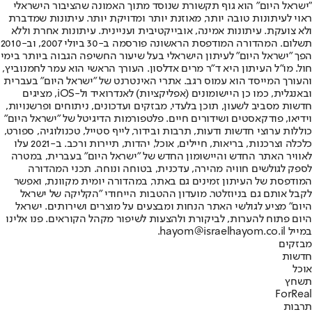
"ישראל היום" הוא גוף תקשורת שנוסד מתוך האמונה שהציבור הישראלי
ראוי לעיתונות טובה יותר, מאוזנת יותר ומדויקת יותר. עיתונות שמדברת
ולא צועקת. עיתונות אמינה, אובייקטיבית ועניינית. עיתונות אחרת וללא
תשלום. המהדורה המודפסת הראשונה פורסמה ב-30 ביולי 2007, וב-2010
הפך "ישראל היום" לעיתון הישראלי בעל שיעור החשיפה הגבוה ביותר בימי
חול. מו"ל העיתון היא ד"ר מרים אדלסון. העורך הראשי הוא עמר לחמנוביץ,
והעורך המייסד הוא עמוס רגב. אתרי האינטרנט של "ישראל היום" בעברית
ובאנגלית, כמו כן היישומונים (אפליקציות) לאנדרואיד ול-iOS, מציגים
חדשות מסביב לשעון, תוכן בלעדי, מבזקים ועדכונים, ניתוחים ופרשנויות,
וידיאו, פודקאסטים ושידורים חיים. פלטפורמות הדיגיטל של "ישראל היום"
כוללות ערוצי חדשות ודעות, תרבות ובידור, לייף סטייל, טכנולוגיה, ספורט,
כלכלה וצרכנות, בריאות, חיילים, אוכל, יהדות, תיירות ורכב. ב-2021 עלו
לאוויר האתר החדש והיישומון החדש של "ישראל היום" בעברית, במטרה
לספק לגולשים חוויה מהירה, עדכנית, בטוחה ונוחה. תכני המהדורה
המודפסת של העיתון זמינים גם באתר, במהדורה יומית מקוונת, ואפשר
לקבל אותם גם בניוזלטר. מועדון ההטבות הייחודי "הקליקה של ישראל
היום" מציע לגולשי האתר הנחות ומבצעים על מוצרים ושירותים. ישראל
היום פתוח להערות, לביקורת ולהצעות לשיפור מקהל הקוראים. פנו אלינו
במייל hayom@israelhayom.co.il.
מבזקים
חדשות
אוכל
תשחץ
ForReal
תרבות