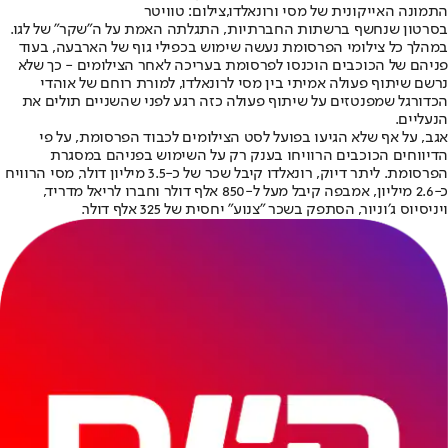
התמונה האייקונית של מסי ורונאלדו,צילום: טוויטר
בסרטון שנחשף ברשתות החברתיות, התגלתה האמת על ה"שקר" של לגו.
במהלך כל צילומי הפרסומת נעשה שימוש בכפילי גוף של הארבעה, בעוד
פניהם של הכוכבים הוכנסו לפרסומת בעריכה לאחר הצילומים - כך שלא
נרשם שיתוף פעולה אמיתי בין מסי לרונאלדו, למורת רוחם של אוהדי
הכדורגל שמפנטזים על שיתוף פעולה כזה רגע לפני שהשניים תולים את
הנעליים.
אגב, על אף שלא הגיעו בפועל לסט הצילומים לכבוד הפרסומת, על פי
הדיווחים הכוכבים הרוויחו בענק רק על השימוש בפניהם במסגרת
הפרסומת. ליתר דיוק, רונאלדו קיבל שכר של כ-3.5 מיליון דולר, מסי הרוויח
כ-2.6 מיליון, אמבפה קיבל מעל ל-850 אלף דולר וחברו לריאל מדריד,
ויניסיוס ג׳וניור, הסתפק בשכר ״צנוע״ יחסית של 325 אלף דולר.