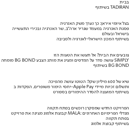
בבית
בשיתוף TADIRAN
בצל איומי איראן: כך נערך משק האנרגיה
פסגת האנרגיה במעמד שגריר ארה"ב, שר האנרגיה ובכירי התעשייה
בישראל ובעולם
בשיתוף המכון הישראלי לאנרגיה ולסביבה
צובעים את הבית? אל תעשו את הטעות הזו
מומחה BG BOND עושה סדר על המדפים ומציג את מותג הצבע SIMPLY
בשיתוף BG BOND
שיא של 600 מיליון שקל: הטוטו עושה מהפיכה
יחסי הימור משופרים, הפקדות ב-Apple Pay ותשלום זכיות מיידי
בשיתוף המועצה להסדר ההימורים בספורט
הפרויקט החדש שמסקרן רוכשים בפתח תקווה
קבוצת אלמוג מציגה את פרויקט MALA: מגדלי הפרימיום האחרונים
בפתח תקווה
בשיתוף קבוצת אלמוג