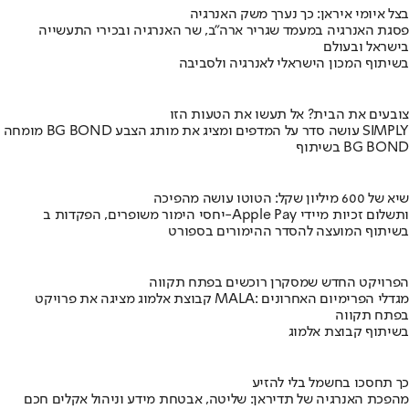
בצל איומי איראן: כך נערך משק האנרגיה
פסגת האנרגיה במעמד שגריר ארה"ב, שר האנרגיה ובכירי התעשייה
בישראל ובעולם
בשיתוף המכון הישראלי לאנרגיה ולסביבה
צובעים את הבית? אל תעשו את הטעות הזו
מומחה BG BOND עושה סדר על המדפים ומציג את מותג הצבע SIMPLY
בשיתוף BG BOND
שיא של 600 מיליון שקל: הטוטו עושה מהפיכה
יחסי הימור משופרים, הפקדות ב-Apple Pay ותשלום זכיות מיידי
בשיתוף המועצה להסדר ההימורים בספורט
הפרויקט החדש שמסקרן רוכשים בפתח תקווה
קבוצת אלמוג מציגה את פרויקט MALA: מגדלי הפרימיום האחרונים
בפתח תקווה
בשיתוף קבוצת אלמוג
כך תחסכו בחשמל בלי להזיע
מהפכת האנרגיה של תדיראן: שליטה, אבטחת מידע וניהול אקלים חכם