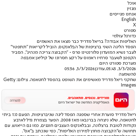
אוכל
מגזין
אנחנו מגייסים
English
X
ספורט
כדורגל עולמי
האליפות אבודה? בריאל מדריד כבר מצאו את האשמים
הפסד הליגה השני ברציפות של הבלאנקוס, הוביל לקריאות "תתפטר"
לעבר נשיא המועדון פלורנטינו פרס • "הקבוצה צריכה מנהיג", הסביר
הקפטן לשעבר סרחיו ראמוס על רקע חסרונו של קיליאן אמבפה
מערכת ספורט היום
3/3/2026, 05:45
,עודכן
3/3/2026, 05:56
0
השמעה
שחקני ריאל מדריד מאשימים את השופט בהפסד לחטאפה. צילום: Getty
Images
ריאל מדריד סוערת אחרי שספגה הפסד ליגה שני
ברציפות, הפעם 1:0 ביתי
לחטאפה, שלא ניצחה בברנבאו מאז 2008. הפער בצמרת גדל לארבע
נקודות לטובת ברצלונה, ובבלאנקוס העצבים חוגגים, כמו גם הייאוש, עם
תחושה ש"הקבוצה מחוץ למירוץ האליפות", כפי שנכתב ב"אס".