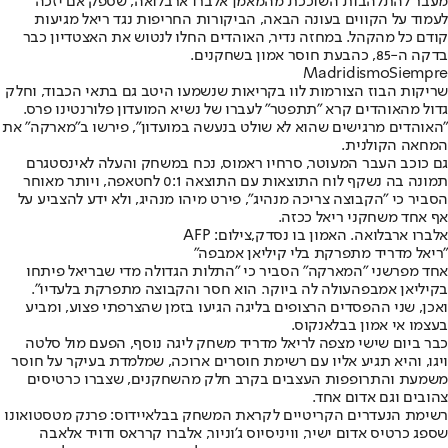
מעבר להתלהבות השוככת מהמאמן אלברו ארבלואה, שספק אם יזכה
לעמוד על הקווים בעונה הבאה, הביקורות החריפות נגד ריאל מגיעות
קודם כל מהקהל. במחזה נדיר, האוהדים החלו לנטוש את האצטדיון כבר
בדקה ה-85, כהבעת חוסר אמון בשחקנים.
MadridismoSiempre
שריקות הבוז הצורמות לוו בקריאות שנשמעו היטב גם בתאי הכבוד, וחלק
גדול מהאוהדים קרא "תתפטר" לעברו של נשיא המועדון פלורנטינו פרס.
"האוהדים מרגישים שהוא לא שולט בנעשה במועדון", פירשו ב"מארקה" את
המחאה הקולנית.
גם כוכב העבר המעוטר, סרחיו ראמוס, נכח במשחק והעלה לאינסטגרם
תמונה בה נשקף לוח התוצאות עם התוצאה 0:1 לחטאפה, ויותר מאוחר
הסביר כי "הקבוצה צריכה מנהיג", פירט מיהו מנהיג, ולא ידע להצביע על
אף אחד משחקני ריאל ככזה.
אלברו ארבלואה. האמון בו נסדק,צילום: AFP
"ריאל מדריד מתפרקת בלי קיליאן אמבפה"
אחד מפרשני "המארקה" הסביר כי "
התלות הגדולה מדי שבריאל פיתחו
בקיליאן אמבפה
עולה לה ביוקר. הוא חסר והקבוצה מתפרקת בלעדיו".
ואכן, שני ההפסדים הרצופים בליגה הגיעו בזמן שהצרפתי פצוע, ומביע
בעצמו אי אמון בבלאנקוס.
כבר ביום שישי מצפה לריאל מדריד משחק ליגה נוסף, הפעם מול סלטה
ויגו, והיא תגיע אליו עם רשימת חוסרים ארוכה, שמלמדת בעיקר על חוסר
משמעת והתרופפות העצבים בקרב חלק מהשחקנים, שצברו כרטיסים
צהובים וגם אדום אחד.
רשימת הנעדרים הקריטיים לקראת המשחק בבלאיידוס: פרנק מטסטואונו
שספג כרטיס אדום ישיר, וויניסיוס ג'וניור, אלברו קרראס ודויד אלאבה