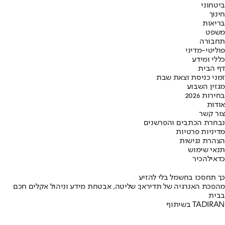
ביטחוני
חינוך
בריאות
משפט
תחבורה
פוליטי-מדיני
כללי ומידע
דף הבית
זמני כניסת וצאת שבת
מגזין השבוע
בחירות 2026
אודות
צור קשר
נבחרת הכתבים והפרשנים
מדיניות פרטיות
הצהרת נגישות
תנאי שימוש
כדאי
להכיר
כך תחסכו בחשמל בלי להזיע
מהפכת האנרגיה של תדיראן: שליטה, אבטחת מידע וניהול אקלים חכם
בבית
בשיתוף TADIRAN