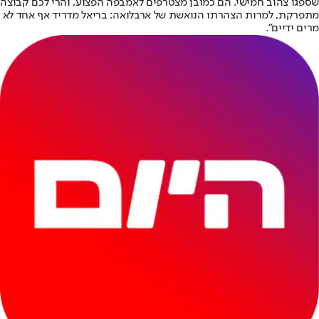
שספגו צהוב חמישי. הם כמובן מצטרפים לאמבפה הפצוע, והרי לכם קבוצה
מתפרקת, למרות הצהרתו הנואשת של ארבלואה: בריאל מדריד אף אחד לא
מרים ידיים".