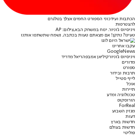
הכתבות ועידכוני הספורט החמים אצלך בטלגרם
להצטרפות
ויניסיוס ג'וניור. ינוח במשחק הבא,צילום: AP
טעינו? נתקן! אם מצאתם טעות בכתבה, נשמח שתשתפו אותנו
עקבו אחרינו
G
o
o
g
l
e
News
ויניסיוס ג'וניור
קיליאן אמבפה
ריאל מדריד
מדורים
ספורט
תרבות ובידור
לייף סטייל
אוכל
תיירות
טכנולוגיה ומדע
הורוסקופ
ForReal
מגזין השבוע
דעות
חדשות בארץ
חדשות בעולם
פוליטי