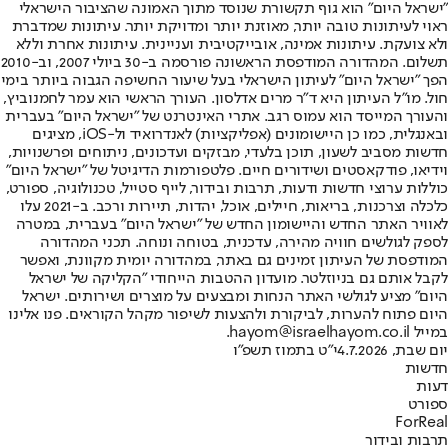
"ישראל היום" הוא גוף תקשורת שנוסד מתוך האמונה שהציבור הישראלי
ראוי לעיתונות טובה יותר, מאוזנת יותר ומדויקת יותר. עיתונות שמדברת
ולא צועקת. עיתונות אמינה, אובייקטיבית ועניינית. עיתונות אחרת וללא
תשלום. המהדורה המודפסת הראשונה פורסמה ב-30 ביולי 2007, וב-2010
הפך "ישראל היום" לעיתון הישראלי בעל שיעור החשיפה הגבוה ביותר בימי
חול. מו"ל העיתון היא ד"ר מרים אדלסון. העורך הראשי הוא עמר לחמנוביץ,
והעורך המייסד הוא עמוס רגב. אתרי האינטרנט של "ישראל היום" בעברית
ובאנגלית, כמו כן היישומונים (אפליקציות) לאנדרואיד ול-iOS, מציגים
חדשות מסביב לשעון, תוכן בלעדי, מבזקים ועדכונים, ניתוחים ופרשנויות,
וידיאו, פודקאסטים ושידורים חיים. פלטפורמות הדיגיטל של "ישראל היום"
כוללות ערוצי חדשות ודעות, תרבות ובידור, לייף סטייל, טכנולוגיה, ספורט,
כלכלה וצרכנות, בריאות, חיילים, אוכל, יהדות, תיירות ורכב. ב-2021 עלו
לאוויר האתר החדש והיישומון החדש של "ישראל היום" בעברית, במטרה
לספק לגולשים חוויה מהירה, עדכנית, בטוחה ונוחה. תכני המהדורה
המודפסת של העיתון זמינים גם באתר, במהדורה יומית מקוונת, ואפשר
לקבל אותם גם בניוזלטר. מועדון ההטבות הייחודי "הקליקה של ישראל
היום" מציע לגולשי האתר הנחות ומבצעים על מוצרים ושירותים. ישראל
היום פתוח להערות, לביקורת ולהצעות לשיפור מקהל הקוראים. פנו אלינו
במייל hayom@israelhayom.co.il.
יום שבת, 4.7.2026
י"ט בתמוז תשפ"ו
חדשות
דעות
ספורט
ForReal
תרבות ובידור