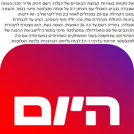
את מקומו בשורות קבוצת הבוגרים של הבלוז, רשם זינוק אדיר וזכה בעונה
שעברה בגביע האנגלי עם ניצחון 0:1 על אותה מנצ'סטר סיטי בגמר, והעונה
במגן הקהילה עם 2:3 בפנדלים לאחר 2:2 מול ליברפול ב-90 דקות.
בזכות היכולת הנהדרת שלו, גהי, יליד חוף השנהב, הגיע עד ל
נבחרת
אנגליה
, במדיה רשם עד כה 26 הופעות, כאשר כעת, הוא מצטרף לחבורת
הכוכבים של פפ גווארדיולה במנצ'סטר סיטי במטרה לייצב את ההגנה של
הסיטיזנס, שנחשפה בשני המשחקים האחרונים במערומיה עם 2:0
למנצ'סטר יונייטד בדרבי ו-3:1 לבודו גלימט הנורבגית בליגת האלופות.