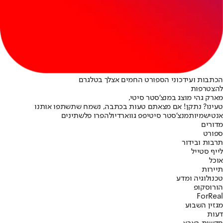
הכתבות ועידכוני הספורט החמים אצלך בטלגרם
להצטרפות
מארק גהי מוצג במנצ'סטר סיטי,
טעינו? נתקן! אם מצאתם טעות בכתבה, נשמח שתשתפו אותנו
אנטישמיות
מנצ'סטר סיטי
פפ גווארדיולה
פרו פלשתינים
מדורים
ספורט
תרבות ובידור
לייף סטייל
אוכל
תיירות
טכנולוגיה ומדע
הורוסקופ
ForReal
מגזין השבוע
דעות