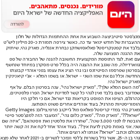
מנצ'סטר סיטי
ביצעה השבוע את אחת ההחתמות הגדולות של חלון
ההעברות של חודש ינואר עד כה, כאשר צירפה תמורת כ-20 מיליון ליש"ט
בלבד את קפטן
קריסטל פאלאס
ושחקן נבחרת אנגליה, מארק גהי, שיחזק
את ההגנה הפצועה שלה.
עם זאת, לצד התוספת המקצועית החשובה להגנה של החבורה של פפ
גווארדיולה, מה שגנב את ההצגה היה בכלל פרט מסקרן במיוחד שנחשף
בסרטון שפרסמו הסיטיזנס ובו גהי הציג את עצמו בפני אוהדי קבוצתו
החדשה וכלל גם את שמו השני - ישראל. או בשמו המלא - אג'י קיאנינקין
מארק ישראל גהי.
"מה השם המלא שלך?", "מארק ישראל גהי", ענה בסרטון הבלם. על אף
שמדובר בשם בלבד ואין לגהי כל קשר למדינת ישראל, הפרו פלסטינים,
כהרגלם, הציפו את הפוסט בקריאות נגד ישראל, אם כי חלקן היו
הומוריסטיות מהרגיל, בעוד אוהדים אחרים פשוט הופתעו.
מארק גהי במדי קריסטל פאלאס מול ג'ייקוב מרפי,צילום: Getty Images
"ישראל??", "מארק מה?", "מארק כלום גהי", "המעבר הזה למנצ'סטר סיטי
הובטח לו לפני 3,000 שנה", "שחררו את פלסטין ואת ווסטהאם", "איזה שם
שני, אני באמת סקרן לדעת איך?", בעוד אוהד אחד לקח את זה קשה יותר
מכולם וכתב: "ישראל? אנחנו לא רוצים אותו".
גהי בן ה-25, אשר גדל בשורות צ'לסי ונמכר לנשרים ב-2021 לאחר שלא מצא