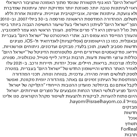
"ישראל היום" הוא גוף תקשורת שנוסד מתוך האמונה שהציבור הישראלי
ראוי לעיתונות טובה יותר, מאוזנת יותר ומדויקת יותר. עיתונות שמדברת
ולא צועקת. עיתונות אמינה, אובייקטיבית ועניינית. עיתונות אחרת וללא
תשלום. המהדורה המודפסת הראשונה פורסמה ב-30 ביולי 2007, וב-2010
הפך "ישראל היום" לעיתון הישראלי בעל שיעור החשיפה הגבוה ביותר בימי
חול. מו"ל העיתון היא ד"ר מרים אדלסון. העורך הראשי הוא עמר לחמנוביץ,
והעורך המייסד הוא עמוס רגב. אתרי האינטרנט של "ישראל היום" בעברית
ובאנגלית, כמו כן היישומונים (אפליקציות) לאנדרואיד ול-iOS, מציגים
חדשות מסביב לשעון, תוכן בלעדי, מבזקים ועדכונים, ניתוחים ופרשנויות,
וידיאו, פודקאסטים ושידורים חיים. פלטפורמות הדיגיטל של "ישראל היום"
כוללות ערוצי חדשות ודעות, תרבות ובידור, לייף סטייל, טכנולוגיה, ספורט,
כלכלה וצרכנות, בריאות, חיילים, אוכל, יהדות, תיירות ורכב. ב-2021 עלו
לאוויר האתר החדש והיישומון החדש של "ישראל היום" בעברית, במטרה
לספק לגולשים חוויה מהירה, עדכנית, בטוחה ונוחה. תכני המהדורה
המודפסת של העיתון זמינים גם באתר, במהדורה יומית מקוונת, ואפשר
לקבל אותם גם בניוזלטר. מועדון ההטבות הייחודי "הקליקה של ישראל
היום" מציע לגולשי האתר הנחות ומבצעים על מוצרים ושירותים. ישראל
היום פתוח להערות, לביקורת ולהצעות לשיפור מקהל הקוראים. פנו אלינו
במייל hayom@israelhayom.co.il.
מבזקים
חדשות
אוכל
תשחץ
ForReal
תרבות