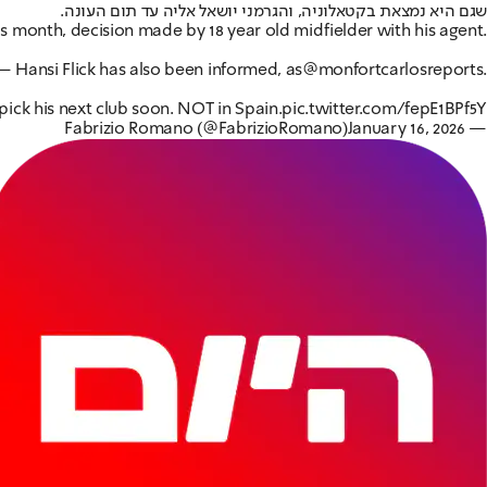
שגם היא נמצאת בקטאלוניה, והגרמני יושאל אליה עד תום העונה.
s month, decision made by 18 year old midfielder with his agent.
— Hansi Flick has also been informed, as
@monfortcarlos
reports.
 pick his next club soon. NOT in Spain.
pic.twitter.com/fepE1BPf5Y
January 16, 2026
— Fabrizio Romano (@FabrizioRomano)