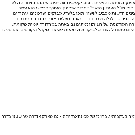
ועקת. עיתונות אמינה, אובייקטיבית ועניינית. עיתונות אחרת וללא
עור החשיפה הגבוה ביותר בימי חול. מו"ל העיתון היא ד"ר מרים אדלסון. העורך הראשי הוא עמר
 והעורך המייסד הוא עמוס רגב. אתרי האינטרנט של "ישראל היום" בעברית ובאנגלית, כמו כן היישומונים (אפליקציות) לאנדרואיד ול-iOS, מציגים חדשות מסביב לשעון, תוכן בלעדי, מבזקים ועדכונים, ניתוחים
, ספורט, כלכלה וצרכנות, בריאות, חיילים, אוכל, יהדות, תיירות ורכב.
דורה המודפסת של העיתון זמינים גם באתר, במהדורה יומית מקוונת,
היום פתוח להערות, לביקורת ולהצעות לשיפור מקהל הקוראים. פנו אלינו
גרמניה בעקבותיו, בהן זו של פפ גווארדיולה • גם מארק אנדרה טר שטגן בדרך