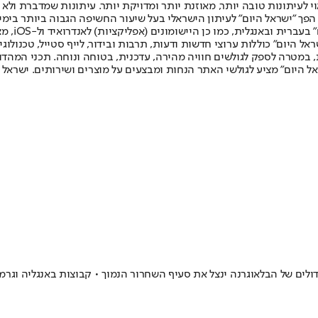
לעיתונות טובה יותר, מאוזנת יותר ומדויקת יותר. עיתונות שמדברת ולא צ
שלום. המהדורה המודפסת הראשונה פורסמה ב-30 ביולי 2007, וב-2010 הפך "ישראל היום" לעיתון הישראלי בעל שי
לחמנוביץ,
ל היום" כוללות ערוצי חדשות ודעות, תרבות ובידור, לייף סטייל, טכנולוגיה
ברית, במטרה לספק לגולשים חוויה מהירה, עדכנית, בטוחה ונוחה. תכני המה
ל היום" מציע לגולשי האתר הנחות ומבצעים על מוצרים ושירותים. ישראל 
רונות הגדולים של הבלאוגרנה ינצל את סעיף השחרור הנמוך • קבוצות באנגליה ו