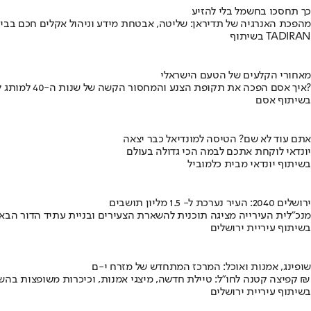
כך תחסכו בחשמל בלי להזיע
מהפכת האנרגיה של תדיראן: שליטה, אבטחת מידע וניהול אקלים חכם בבי
בשיתוף TADIRAN
מאחורי הקלעים של הטעם הישראלי
איך אסם הפכה את תקופת הצנע והמחסור הקשה של שנות ה-40 למותג לאומי?
בשיתוף אסם
אתם עוד לא שם? הטיסה למונדיאל כבר יצאה
יונדאי לוקחת אתכם לבמה הכי גדולה בעולם
בשיתוף יונדאי מבית כלמוביל
ירושלים 2040: העיר נערכת ל- 1.5 מליון תושבים
מנכ"לית העירייה מציגה תוכנית להשארת הצעירים ובניית עתיד הדור הבא
בשיתוף עיריית ירושלים
שופינג, אמנות ואוכל: המרכז המתחדש של מזרח י-ם
קפיצה קטנה לחו"ל: טיילת חדשה, מיצגי אמנות, וכיכרות משופצות בהשקעה של 100 מיליון ₪
בשיתוף עיריית ירושלים