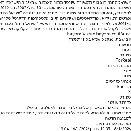
"ישראל היום" הוא גוף תקשורת שנוסד מתוך האמונה שהציבור הישראלי ראוי 
ת
ופרשנויות, וידיאו, פודקאסטים ושידורים חיים. פלטפורמות הדיגיטל של "ישרא
ב-2021 עלו לאוויר האתר החדש והיישומון החדש של "ישראל היום" בע
ואפשר לקבל אותם גם בניוזלטר. מועדון ההטבות הייחודי "הקליקה של ישרא
במייל hayom@israelhayom.co.il.
יום שבת, 6.6.2026
כ"א בסיון תשפ"ו
חדשות
דעות
ספורט
ForReal
תרבות ובידור
אוכל
מגזין
אנחנו מגייסים
English
X
ספורט
כדורגל עולמי
במחיר מציאה: הכישרון של ברצלונה יעבור למנצ'סטר סיטי?
אחרי שחגג 18 ולא הגיע לסיכום על חוזה חדש ומשודרג, אחד הכיש
לקבוצה חדשה
מערכת ספורט היום
16/1/2026, 19:03
,עודכן
16/1/2026, 19:04