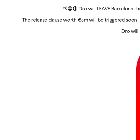
🚨🔵🔴 Dro will LEAVE Barcelona thi
The release clause worth €6m will be triggered soon 
Dro will