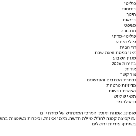
פוליטי
ביטחוני
חינוך
בריאות
משפט
תחבורה
פוליטי-מדיני
כללי ומידע
דף הבית
זמני כניסת וצאת שבת
מגזין השבוע
בחירות 2026
אודות
צור קשר
נבחרת הכתבים והפרשנים
מדיניות פרטיות
הצהרת נגישות
תנאי שימוש
כדאי
להכיר
שופינג, אמנות ואוכל: המרכז המתחדש של מזרח י-ם
קפיצה קטנה לחו"ל: טיילת חדשה, מיצגי אמנות, וכיכרות משופצות בהשקעה של 100 מיליון ₪
בשיתוף עיריית ירושלים