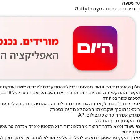
0
השמעה
דרו פרננדס. צילום: Getty Images
חלון ההעברות של ינואר בעיצומו,
וברצלונה
מתקרבת לפרידה משני שחקנים. הראשון הוא דרו פרננדס בן ה-18, אחד הכישרונות המוב
הקשר 
לסכום נמוך במיוחד.
לפי דיווח ב"ספורט", אחד האתרים המובילים בקטאלוניה, דרו זוכה להתעניי
רומאנו הוסיף שקבוצתו הבאה לא תהיה בספרד.
מארק אנדרה טר שטגן,צילום: AP
גם הקפטן בדרך החוצה
מי שעוד נמצא בדרך החוצה מהבלאוגרנה הוא הקפטן מארק אנדרה טר שטגן
מאספניול.