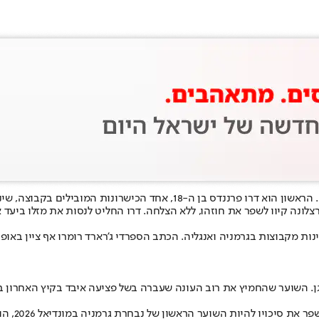
ילים בקבוצה, שינצל את סעיף השחרור שלו בסך 6 מיליון יורו ויעזוב באופן מיידי.
ההתקפי חגג את יום הולדתו בתחילת השבוע, ועם הגיעו לגיל 18 בברצלונה קיוו לשפר את חוזהו, ללא הצלחה. 
נות מקבוצות בגרמניה ואנגליה. הכתב הספרדי ג'רארד רומרו אף ציין באופן
. השוער שהחמיץ את רוב העונה שעברה בשל פציעה איבד בקיץ האחרון בא
לאורך הקי