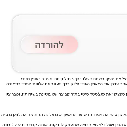
דרו החליט לנסות את מזלו ביעד אחר, עדכן את המאמן האנזי פליק בכך, ויעזוב את אלופת ספרד בתמורה
 ספציפי את מנצ'סטר סיטי בתור קבוצה שמעוניינת בשירותיו, ופבריציו
ופן סופי את אפודת השוער הראשון, שברצלונה החתימה את ז'ואן גרסיה
ץ טר שטגן התעקש להילחם על מקומו לא לעזוב, אך מתוך רצון לשפר את סיכויו להיות השוער הראשון של נבחרת גרמניה במונדיאל 2026, הוא הבין שעליו למצוא קבוצה שתעניק לו דקות. אותה קבוצה תהיה ג'ירונה,