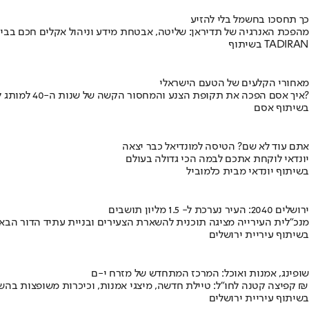
כך תחסכו בחשמל בלי להזיע
מהפכת האנרגיה של תדיראן: שליטה, אבטחת מידע וניהול אקלים חכם בבי
בשיתוף TADIRAN
מאחורי הקלעים של הטעם הישראלי
איך אסם הפכה את תקופת הצנע והמחסור הקשה של שנות ה-40 למותג לאומי?
בשיתוף אסם
אתם עוד לא שם? הטיסה למונדיאל כבר יצאה
יונדאי לוקחת אתכם לבמה הכי גדולה בעולם
בשיתוף יונדאי מבית כלמוביל
ירושלים 2040: העיר נערכת ל- 1.5 מליון תושבים
מנכ"לית העירייה מציגה תוכנית להשארת הצעירים ובניית עתיד הדור הבא
בשיתוף עיריית ירושלים
שופינג, אמנות ואוכל: המרכז המתחדש של מזרח י-ם
קפיצה קטנה לחו"ל: טיילת חדשה, מיצגי אמנות, וכיכרות משופצות בהשקעה של 100 מיליון ₪
בשיתוף עיריית ירושלים