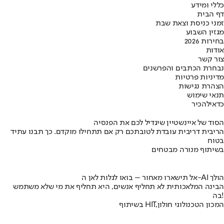
כללי ומידע
דף הבית
זמני כניסת וצאת שבת
מגזין השבוע
בחירות 2026
אודות
צור קשר
נבחרת הכתבים והפרשנים
מדיניות פרטיות
הצהרת נגישות
תנאי שימוש
כדאי
להכיר
הסוד של איינשטיין שיגדיל לכם את הפנסיה
הריבית דריבית עובדת לטובתכם רק אם תתחילו מוקדם. כך תבנו עתיד
בטוח
בשיתוף מנורה מבטחים
אל תישארו מאחור – בואו לגלות לאן ה-AI הולך
הבינה המלאכותית לא תחליף אנשים, היא תחליף את מי שלא משתמש
בה!
בשיתוף HIT,המכון הטכנולוגי חולון