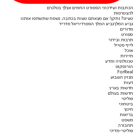
הכתבות ועידכוני הספורט החמים אצלך בטלגרם
להצטרפות
טעינו? נתקן! אם מצאתם טעות בכתבה, נשמח שתשתפו אותנו
גביע המלך
גביע המלך הספרדי
ריאל מדריד
מדורים
ספורט
תרבות ובידור
לייף סטייל
אוכל
תיירות
טכנולוגיה ומדע
הורוסקופ
ForReal
מגזין השבוע
דעות
חדשות בארץ
חדשות בעולם
פוליטי
ביטחוני
חינוך
בריאות
משפט
תחבורה
פוליטי-מדיני