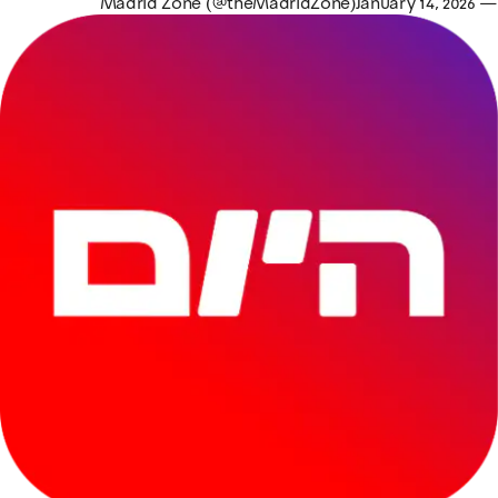
January 14, 2026
— Madrid Zone (@theMadridZone)