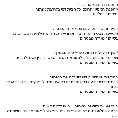
מהפכת הרובוטיקה לבית
מהפכת הניקיון החכם: כל הבית נקי בלחיצת כפתור
בשיתוף רונלייט
הטעויות שיחתכו לכם את קצבת הפנסיה
ממשיכת כספים ועד חוסר תכנון – הצעדים שיצילו את הכסף שלכם
בשיתוף מנורה מבטחים
איך 200 ש"ח בחודש הופכים ל140 אלף ?
צעדים קטנים שיכולים לסגור את הבור הפנסיוני בין נשים לגברים
בשיתוף מנורה מבטחים
הסוד של איינשטיין שיגדיל לכם את הפנסיה
הריבית דריבית עובדת לטובתכם רק אם תתחילו מוקדם. כך תבנו עתיד
בטוח
בשיתוף מנורה מבטחים
אל תישארו מאחור – בואו לגלות לאן ה-AI הולך
הבינה המלאכותית לא תחליף אנשים, היא תחליף את מי שלא משתמש
בה!