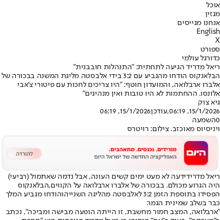
אוכל
מגזין
אנחנו מגייסים
English
X
ספורט
כדורגל עולמי
ריאל מדריד הגיעה לתחתית: "התנהלות חובבנית"
הבלאנקוס הודחו מהגביע עם 3:2 בידי אלבסטה מליגת המשנה בבכורה של
אלברו ארבלואה, והמועדון חוטף: "היו צריכים לחכות עם פיטורי צ'אבי
אלונסו. ההחתמות לא היו טובות ואין מנהיגים"
גיא צוק
15/1/2026, 06:19
,עודכן
15/1/2026, 06:19
0
השמעה
ויניסיוס מאוכזב. צילום: רויטרס
ריאל מדריד
ידעה לא מעט ימים קשים העונה, אבל נדמה שאתמול (רביעי)
היה הגרוע מכולם. בבכורה של אלברו ארבלואה על הקווים,
הבלאנקוס
הפסידו בתוספת הזמן 3:2 לאלבסטה מהליגה השנייה
והודחו מגביע המלך
כבר בשלב שמינית הגמר.
"ארבלואה, המצב חמור מחשבת, זו הייתה הופעה מבישה ומביכה", נכתב