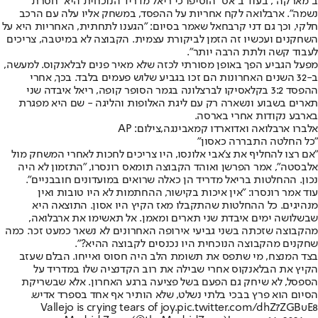
ב"מארקה", בעוד ב"אס" הוסיפו כי ריאל מדריד הנוכחית היא "חסרת
נשמה". ארבלואה לקח אחריות על ההפסד, במשחק אליו עלה עם הרכב
חלקי, וכך גם דני קרבחאל שאמר בסיום: "הגענו לתחתית, האחריות היא על
השחקנים ועכשיו זה הזמן לביקורת עצמית. הקבוצה לא במיטבה, צריכים
לעבוד קשה ולתת הרבה יותר".
מפעל הגביע הפך באופן מסורתי לכזה שלא מאיר פנים לבלאנקוס. למעשה,
ב-32 השנים האחרונות הם זכו בגביע שלוש פעמים בלבד. בכך, אחרי
ההפסד 3:2 בקלאסיקו לברצלונה בגמר הסופר קופה, ריאל איבדה שני
תארים בשבוע ונשארה רק עם ליגת האלופות והליגה - שם היא מפגרת
בארבע נקודות אחרי בארסה.
אלברו ארבלואה ואדוארדו קמאבינגה,צילום: AP
"כל החלטה התבררה כאסון"
"אם רצו להחליף את צ'אבי אלונסו, היו צריכים לחכות לאחרי המשחק מול
אלבסטה", אמר הפרשן ואוהד הקבוצה תומאס רונסרו, "התזמון לא היה
נכון. ההחלטות בריאל מדריד הן כאלה שרואים במועדונים חובבניים".
עוד אמר רונסרו: "אין איכות בקישור, ההחתמות לא היו טובות ואין
מנהיגים. כל ההחלטות שהתקבלו מאז הקיץ היו אסון. התוצאה היא
שבשלושה ימים איבדת שני תארים ומאמן. אל תאשימו את ארבלואה,
מהקבוצה שזכתה בשני גביעי אירופה האחרונים לא נשאר כמעט זכר. כמה
שחקנים מהקבוצה הנוכחית היו נכנסים לקבוצה ההיא?".
בצד המנצח, מי שתפס את תשומת הלב היה חסוס ואייחו. הבלם שעזב
הקיץ את הבלאנקוס אחרי שבילה את רוב הקדנציה שלו במדריד על
הספסל, לא שיחק גם הפעם בשל פציעה ברגע האחרון. אלא שבשריקת
הסיום הוא פרץ בבכי בלתי נשלט, שלא הותיר אף אחד בספרד אדיש.
Vallejo is crying tears of joy.
pic.twitter.com/dhZ7ZGBuE8