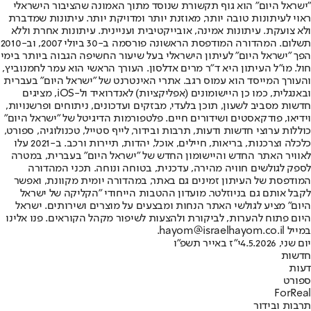
"ישראל היום" הוא גוף תקשורת שנוסד מתוך האמונה שהציבור הישראלי
ראוי לעיתונות טובה יותר, מאוזנת יותר ומדויקת יותר. עיתונות שמדברת
ולא צועקת. עיתונות אמינה, אובייקטיבית ועניינית. עיתונות אחרת וללא
תשלום. המהדורה המודפסת הראשונה פורסמה ב-30 ביולי 2007, וב-2010
הפך "ישראל היום" לעיתון הישראלי בעל שיעור החשיפה הגבוה ביותר בימי
חול. מו"ל העיתון היא ד"ר מרים אדלסון. העורך הראשי הוא עמר לחמנוביץ,
והעורך המייסד הוא עמוס רגב. אתרי האינטרנט של "ישראל היום" בעברית
ובאנגלית, כמו כן היישומונים (אפליקציות) לאנדרואיד ול-iOS, מציגים
חדשות מסביב לשעון, תוכן בלעדי, מבזקים ועדכונים, ניתוחים ופרשנויות,
וידיאו, פודקאסטים ושידורים חיים. פלטפורמות הדיגיטל של "ישראל היום"
כוללות ערוצי חדשות ודעות, תרבות ובידור, לייף סטייל, טכנולוגיה, ספורט,
כלכלה וצרכנות, בריאות, חיילים, אוכל, יהדות, תיירות ורכב. ב-2021 עלו
לאוויר האתר החדש והיישומון החדש של "ישראל היום" בעברית, במטרה
לספק לגולשים חוויה מהירה, עדכנית, בטוחה ונוחה. תכני המהדורה
המודפסת של העיתון זמינים גם באתר, במהדורה יומית מקוונת, ואפשר
לקבל אותם גם בניוזלטר. מועדון ההטבות הייחודי "הקליקה של ישראל
היום" מציע לגולשי האתר הנחות ומבצעים על מוצרים ושירותים. ישראל
היום פתוח להערות, לביקורת ולהצעות לשיפור מקהל הקוראים. פנו אלינו
במייל hayom@israelhayom.co.il.
יום שני, 4.5.2026
י"ז באייר תשפ"ו
חדשות
דעות
ספורט
ForReal
תרבות ובידור