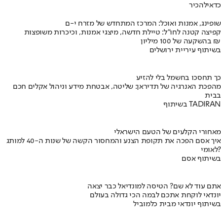
כדאי
להכיר
שופינג, אמנות ואוכל: המרכז המתחדש של מזרח י-ם
קפיצה קטנה לחו"ל: טיילת חדשה, מיצגי אמנות, וכיכרות משופצות
בהשקעה של 100 מיליון ₪
בשיתוף עיריית ירושלים
כך תחסכו בחשמל בלי להזיע
מהפכת האנרגיה של תדיראן: שליטה, אבטחת מידע וניהול אקלים חכם
בבית
בשיתוף TADIRAN
מאחורי הקלעים של הטעם הישראלי
איך אסם הפכה את תקופת הצנע והמחסור הקשה של שנות ה-40 למותג
לאומי?
בשיתוף אסם
אתם עוד לא שם? הטיסה למונדיאל כבר יצאה
יונדאי לוקחת אתכם לבמה הכי גדולה בעולם
בשיתוף יונדאי מבית כלמוביל