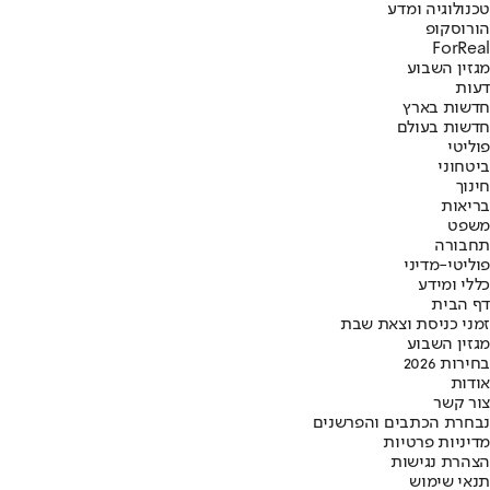
טכנולוגיה ומדע
הורוסקופ
ForReal
מגזין השבוע
דעות
חדשות בארץ
חדשות בעולם
פוליטי
ביטחוני
חינוך
בריאות
משפט
תחבורה
פוליטי-מדיני
כללי ומידע
דף הבית
זמני כניסת וצאת שבת
מגזין השבוע
בחירות 2026
אודות
צור קשר
נבחרת הכתבים והפרשנים
מדיניות פרטיות
הצהרת נגישות
תנאי שימוש