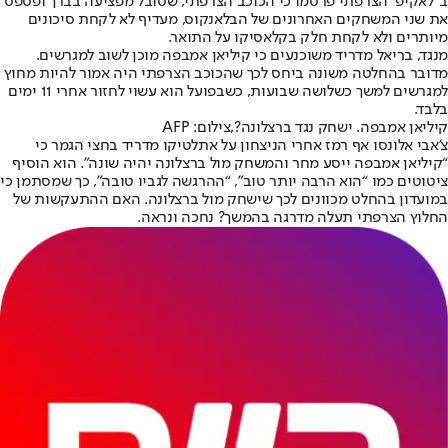
ב"לאקיפ" הצרפתי פרסמו כי הכוכב הצרפתי, שסובל מפציעה בברך ופספס
את שני המשחקים האחרונים של הבלאנקוס, מעדיף לא לקחת סיכונים
מיותרים ולא לקחת חלק בקלאסיקו על התואר.
מנגד, בריאל מדריד משוכנעים כי קיליאן אמבפה מוכן לשוב למגרשים.
מדובר בהחלטה משונה ביחס לכך שהכוכב הצרפתי היה אמור להיות מחוץ
למגרשים למשך כשלושה שבועות, כשבפועל הוא עשוי לחזור אחרי 11 ימים
בלבד.
קיליאן אמבפה. ישחק נגד ברצלונה?,צילום: AFP
צ'אבי אלונסו אף רמז אחרי הניצחון על אתלטיקו מדריד בחצי הגמר כי
“קיליאן אמבפה ייסע מחר והמשחק מול ברצלונה יהיה שונה”. הוא הוסיף
ציטוטים כמו “הוא הרבה יותר טוב”, “ההרגשה לגביו טובה”, כך שמסתמן כי
במועדון בהחלט מכוונים לכך שישחק מול ברצלונה. האם ההתעקשות של
החלוץ הצרפתי תעלה מדרגה בהמשך? נחכה ונראה.