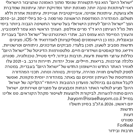
"ישראל היום" הוא גוף תקשורת שנוסד מתוך האמונה שהציבור הישראלי
ראוי לעיתונות טובה יותר, מאוזנת יותר ומדויקת יותר. עיתונות שמדברת
ולא צועקת. עיתונות אמינה, אובייקטיבית ועניינית. עיתונות אחרת וללא
תשלום. המהדורה המודפסת הראשונה פורסמה ב-30 ביולי 2007, וב-2010
הפך "ישראל היום" לעיתון הישראלי בעל שיעור החשיפה הגבוה ביותר בימי
חול. מו"ל העיתון היא ד"ר מרים אדלסון. העורך הראשי הוא עמר לחמנוביץ,
והעורך המייסד הוא עמוס רגב. אתרי האינטרנט של "ישראל היום" בעברית
ובאנגלית, כמו כן היישומונים (אפליקציות) לאנדרואיד ול-iOS, מציגים
חדשות מסביב לשעון, תוכן בלעדי, מבזקים ועדכונים, ניתוחים ופרשנויות,
וידיאו, פודקאסטים ושידורים חיים. פלטפורמות הדיגיטל של "ישראל היום"
כוללות ערוצי חדשות ודעות, תרבות ובידור, לייף סטייל, טכנולוגיה, ספורט,
כלכלה וצרכנות, בריאות, חיילים, אוכל, יהדות, תיירות ורכב. ב-2021 עלו
לאוויר האתר החדש והיישומון החדש של "ישראל היום" בעברית, במטרה
לספק לגולשים חוויה מהירה, עדכנית, בטוחה ונוחה. תכני המהדורה
המודפסת של העיתון זמינים גם באתר, במהדורה יומית מקוונת, ואפשר
לקבל אותם גם בניוזלטר. מועדון ההטבות הייחודי "הקליקה של ישראל
היום" מציע לגולשי האתר הנחות ומבצעים על מוצרים ושירותים. ישראל
היום פתוח להערות, לביקורת ולהצעות לשיפור מקהל הקוראים. פנו אלינו
במייל hayom@israelhayom.co.il.
יום ראשון, 7.6.2026
כ"ב בסיון תשפ"ו
חדשות
דעות
ספורט
ForReal
תרבות ובידור