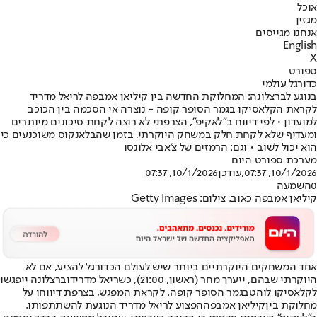
אוכל
מגזין
אנחנו מגייסים
English
X
ספורט
כדורגל עולמי
בנוגע לברצלונה: המחלוקת החדשה בין קיליאן אמבפה לריאל מדריד
לקראת הקלאסיקו בגמר הסופר קופה - נוצרה אי הסכמה בין הכוכב
למועדון • לפי דיווח ב"לאקיפ", הצרפתי לא רוצה לקחת סיכונים מיותרים
ומעדיף שלא לקחת חלק במשחק היוקרתי, בזמן שהבלאנקוס משוכנעים כי
הוא יכול לשוב • וגם: הרמזים של צ'אבי אלונסו
מערכת ספורט היום
10/1/2026, 07:37
,עודכן
10/1/2026, 07:37
0
השמעה
קיליאן אמבפה כאוב. צילום: Getty Images
אחד המשחקים היוקרתיים ביותר שיש לעולם הכדורגל להציע, אם לא
היוקרתי שבהם, ייערך מחר (ראשון, 21:00), כש
ריאל מדריד
וברצלונה ייפגשו
ל
קלאסיקו לוהט
בגמר הסופר קופה. לקראת המפגש, בצרפת דיווחו על
מחלוקת בין
קיליאן אמבפה
הפצוע לריאל מדריד הנוגעת להשתתפותו.