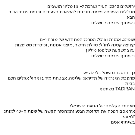
ירושלים 2040: העיר נערכת ל- 1.5 מליון תושבים
מנכ"לית העירייה מציגה תוכנית להשארת הצעירים ובניית עתיד הדור
הבא
בשיתוף עיריית ירושלים
שופינג, אמנות ואוכל: המרכז המתחדש של מזרח י-ם
קפיצה קטנה לחו"ל: טיילת חדשה, מיצגי אמנות, וכיכרות משופצות
בהשקעה של 100 מיליון ₪
בשיתוף עיריית ירושלים
כך תחסכו בחשמל בלי להזיע
מהפכת האנרגיה של תדיראן: שליטה, אבטחת מידע וניהול אקלים חכם
בבית
בשיתוף TADIRAN
מאחורי הקלעים של הטעם הישראלי
איך אסם הפכה את תקופת הצנע והמחסור הקשה של שנות ה-40 למותג
לאומי?
בשיתוף אסם