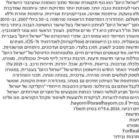
"ישראל היום" הוא גוף תקשורת שנוסד מתוך האמונה שהציבור הישראלי
ראוי לעיתונות טובה יותר, מאוזנת יותר ומדויקת יותר. עיתונות שמדברת
ולא צועקת. עיתונות אמינה, אובייקטיבית ועניינית. עיתונות אחרת וללא
תשלום. המהדורה המודפסת הראשונה פורסמה ב-30 ביולי 2007, וב-2010
הפך "ישראל היום" לעיתון הישראלי בעל שיעור החשיפה הגבוה ביותר בימי
חול. מו"ל העיתון היא ד"ר מרים אדלסון. העורך הראשי הוא עמר לחמנוביץ,
והעורך המייסד הוא עמוס רגב. אתרי האינטרנט של "ישראל היום" בעברית
ובאנגלית, כמו כן היישומונים (אפליקציות) לאנדרואיד ול-iOS, מציגים
חדשות מסביב לשעון, תוכן בלעדי, מבזקים ועדכונים, ניתוחים ופרשנויות,
וידיאו, פודקאסטים ושידורים חיים. פלטפורמות הדיגיטל של "ישראל היום"
כוללות ערוצי חדשות ודעות, תרבות ובידור, לייף סטייל, טכנולוגיה, ספורט,
כלכלה וצרכנות, בריאות, חיילים, אוכל, יהדות, תיירות ורכב. ב-2021 עלו
לאוויר האתר החדש והיישומון החדש של "ישראל היום" בעברית, במטרה
לספק לגולשים חוויה מהירה, עדכנית, בטוחה ונוחה. תכני המהדורה
המודפסת של העיתון זמינים גם באתר, במהדורה יומית מקוונת, ואפשר
לקבל אותם גם בניוזלטר. מועדון ההטבות הייחודי "הקליקה של ישראל
היום" מציע לגולשי האתר הנחות ומבצעים על מוצרים ושירותים. ישראל
היום פתוח להערות, לביקורת ולהצעות לשיפור מקהל הקוראים. פנו אלינו
במייל hayom@israelhayom.co.il.
יום רביעי, 3.6.2026
י"ח בסיון תשפ"ו
חדשות
דעות
ספורט
ForReal
תרבות ובידור