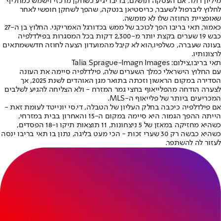
מיליון דולר. אם העסקה תושלם, בריבו יגיע כשחקן מרכזי וישמש כמחליף
לחלוץ ליברפול לשעבר, כריסטיאן בנטקה, שהפך לשחקן חופשי לאחר
שאופציית החוזה שלו לא מומשה.
כאמור, תאי בריבו הפך לכוכב של ממש בכדורגל האמריקני. החלוץ בן ה-27
כבש 19 שערים בקצת יותר מ-2,300 דקות בכל המסגרות בפילדלפיה
בעונה שעברה, כשלפיו,
הוא לא קיבל מהמועדון הצעה לחוזה חדש
שמתאים
לרצונותיו.
תאי בריבו,צילום: Talia Sprague-Imagn Images
עם החלוץ הישראלי כמלך השערים שלה, פילדלפיה סיימה את העונה
הסדירה במקום הראשון וזכתה בתואר מגן האוהדים לשנת 2025, אך
לצערה הודחה מהפלייאוף בחצי גמר המזרח - ולא הצליחה להגיע לשלבים
המכריעים ביותר של פלייאוף ה-MLS.
אם פילדלפיה כיכבה בחלק העליון של הטבלה, די.סי יונייטד לעומת זאת -
הייתה ההפך הגמור. היא סיימה במקום ה-15 והאחרון בבית במזרחי,
כשהיא מחזיקה במאזן של 5 ניצחונות, 11 תוצאות תיקו ו-18 הפסדים,
כשהיא כבשה רק 30 שערי זכות - הכי מעט בליגה, נתון בו תאי בריבו ינסה
לעזור לה להשתפר.