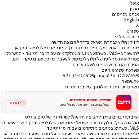
אוכל
מגזין
אנחנו מגייסים
English
X
ספורט
כדורגל עולמי
דיווח: חלוץ נבחרת ישראל בדרך לקבוצה חדשה
לפי דיווח ב"אתלטיק", תאי בריבו בדרך לעזוב את פילדלפיה יוניון אך
להישאר ב-MLS, כשהוא במגעים מתקדמים עם די.סי יונייטד • הישראלי
צפוי להיות מחליפו של חלוץ ליברפול לשעבר, כריסטיאן בנטקה • וגם:
הסכום הגבוה שצפויים לשלם עבורו
מערכת ספורט היום
12/12/2025, 18:30
,עודכן
12/12/2025, 18:31
0
השמעה
תאי בריבו ומנור סולומון. צילום: רויטרס
האם
תאי בריבו
בדרך לקבוצה חדשה? לפי דיווח של טום בוגרט
מה"אתלטיק", חלוץ נבחרת ישראל יעזוב את פילדלפיה יוניון - אך יישאר ב-
MLS
, כשהוא במגעים מתקדמים עם די.סי יונייטד.
לפי אותו דיווח, די.סי הגישה הצעה שעומדת על סכום שנע בסביבות ה-4