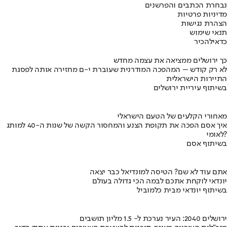
נבחרת הכתבים והפרשנים
מדיניות פרטיות
הצהרת נגישות
תנאי שימוש
כדאי
להכיר
כך ירושלים ממציאה את עצמה מחדש
לא רק קודש – המהפכה המודרנית שעוברת י-ם מחזירה אותה לפסגת
התיירות הישראלית
בשיתוף עיריית ירושלים
מאחורי הקלעים של הטעם הישראלי
איך אסם הפכה את תקופת הצנע והמחסור הקשה של שנות ה-40 למותג
לאומי?
בשיתוף אסם
אתם עוד לא שם? הטיסה למונדיאל כבר יצאה
יונדאי לוקחת אתכם לבמה הכי גדולה בעולם
בשיתוף יונדאי מבית כלמוביל
ירושלים 2040: העיר נערכת ל- 1.5 מליון תושבים