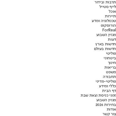
תרבות ובידור
לייף סטייל
אוכל
תיירות
טכנולוגיה ומדע
הורוסקופ
ForReal
מגזין השבוע
דעות
חדשות בארץ
חדשות בעולם
פוליטי
ביטחוני
חינוך
בריאות
משפט
תחבורה
פוליטי-מדיני
כללי ומידע
דף הבית
זמני כניסת וצאת שבת
מגזין השבוע
בחירות 2026
אודות
צור קשר