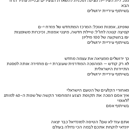
מנכ"לית העירייה מציגה תוכנית להשארת הצעירים ובניית עתיד הדור
הבא
בשיתוף עיריית ירושלים
שופינג, אמנות ואוכל: המרכז המתחדש של מזרח י-ם
קפיצה קטנה לחו"ל: טיילת חדשה, מיצגי אמנות, וכיכרות משופצות
בהשקעה של 100 מיליון ₪
בשיתוף עיריית ירושלים
כך ירושלים ממציאה את עצמה מחדש
לא רק קודש – המהפכה המודרנית שעוברת י-ם מחזירה אותה לפסגת
התיירות הישראלית
בשיתוף עיריית ירושלים
מאחורי הקלעים של הטעם הישראלי
איך אסם הפכה את תקופת הצנע והמחסור הקשה של שנות ה-40 למותג
לאומי?
בשיתוף אסם
אתם עוד לא שם? הטיסה למונדיאל כבר יצאה
יונדאי לוקחת אתכם לבמה הכי גדולה בעולם