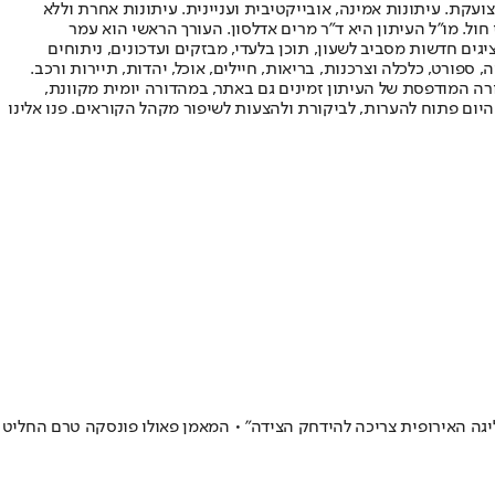
ועקת. עיתונות אמינה, אובייקטיבית ועניינית. עיתונות אחרת וללא
עור החשיפה הגבוה ביותר בימי חול. מו"ל העיתון היא ד"ר מרים אדלסון. העורך הראשי הוא עמר
 והעורך המייסד הוא עמוס רגב. אתרי האינטרנט של "ישראל היום" בעברית ובאנגלית, כמו כן היישומונים (אפליקציות) לאנדרואיד ול-iOS, מציגים חדשות מסביב לשעון, תוכן בלעדי, מבזקים ועדכונים, ניתוחים
, ספורט, כלכלה וצרכנות, בריאות, חיילים, אוכל, יהדות, תיירות ורכב.
דורה המודפסת של העיתון זמינים גם באתר, במהדורה יומית מקוונת,
היום פתוח להערות, לביקורת ולהצעות לשיפור מקהל הקוראים. פנו אלינו
יגה האירופית צריכה להידחק הצידה" • המאמן פאולו פונסקה טרם החליט