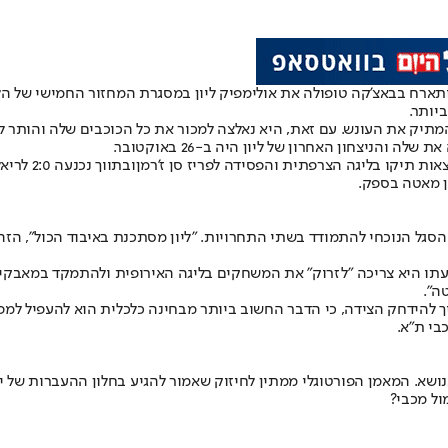
יותר.
להמתיק את העונש. עם זאת, היא נאלצה למכור את כל הכוכבים שלה והות
הניצחון האחרון של ליון היה ב-26 באוקטובר.
פריז סן ז'רמן
ובתווך
ון מאטה בספק.
ל הנוכחי להתמודד בשתי התחרויות. "ליון מסתכנת באיבוד הכול", הזהיר
ך להידחק הצידה, כי הדבר החשוב ביותר מבחינה כלכלית הוא להעפיל למפ
בי ת"א.
בנושא. המאמן הפורטוגלי ממתין לחיזוק שאמור להגיע בחלון ההעברות של 
ל מכבי?