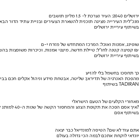
ירושלים 2040: העיר נערכת ל- 1.5 מליון תושבים
מנכ"לית העירייה מציגה תוכנית להשארת הצעירים ובניית עתיד הדור הבא
בשיתוף עיריית ירושלים
שופינג, אמנות ואוכל: המרכז המתחדש של מזרח י-ם
קפיצה קטנה לחו"ל: טיילת חדשה, מיצגי אמנות, וכיכרות משופצות בהשקעה של 100 מיליון ₪
בשיתוף עיריית ירושלים
כך תחסכו בחשמל בלי להזיע
מהפכת האנרגיה של תדיראן: שליטה, אבטחת מידע וניהול אקלים חכם בבי
בשיתוף TADIRAN
מאחורי הקלעים של הטעם הישראלי
איך אסם הפכה את תקופת הצנע והמחסור הקשה של שנות ה-40 למותג לאומי?
בשיתוף אסם
אתם עוד לא שם? הטיסה למונדיאל כבר יצאה
יונדאי לוקחת אתכם לבמה הכי גדולה בעולם