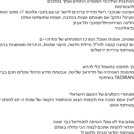
הכתבות ועידכוני הספורט החמים אצלך בטלגרם
להצטרפות
הסיבה שכוכבי ריאל מדריד צריכים ליישר קו עם צ'אבי אלונסו // מתוך הפ
טעינו? נתקן! אם מצאתם טעות בכתבה, נשמח שתשתפו אותנו
הליגה האירופית
ליון
מכבי תל אביב
כדאי
להכיר
שופינג, אמנות ואוכל: המרכז המתחדש של מזרח י-ם
קפיצה קטנה לחו"ל: טיילת חדשה, מיצגי אמנות, וכיכרות משופצות בהשקעה של 100 מיליון ₪
בשיתוף עיריית ירושלים
כך תחסכו בחשמל בלי להזיע
מהפכת האנרגיה של תדיראן: שליטה, אבטחת מידע וניהול אקלים חכם בבי
בשיתוף TADIRAN
מאחורי הקלעים של הטעם הישראלי
איך אסם הפכה את תקופת הצנע והמחסור הקשה של שנות ה-40 למותג לאומי?
בשיתוף אסם
אתם עוד לא שם? הטיסה למונדיאל כבר יצאה
יונדאי לוקחת אתכם לבמה הכי גדולה בעולם
בשיתוף יונדאי מבית כלמוביל