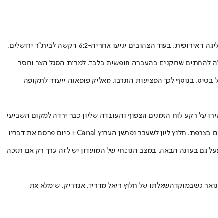
ה-6:2 הקשה לבית"ר ירושלים
,
ר לה להחתים שחקנים בהעברה חופשית בלבד. למרות הסגל הצר וחסר
 נכנעה 2:0 לריאל בטיס. בנוסף לכך הפציעות התרבו. מאליק פופאנה ייעדר לתקופה
ו על רקע לוח הזמנים הצפוף והעובדה שליון כבר ירדה למקום השביעי
חושש שליון אינה מוכנה למרתון המשחקים הזה ולדעתו היא צריכה "לזרוק" את המשחקים בליגה האירופית ולהתמקד במאבקים בצרפת. חלוץ ליון לשעבר ופרשן הערוץ Canal+ כיום פרסם את דבריו
על גם בעונה הבאה. במצב הנוכחי של המועדון יש לזה ערך רק אם תזכה
ינואר כשבמוקד
השאלתו של חלוץ ריאל מדריד
, אנדריק, שימלא את