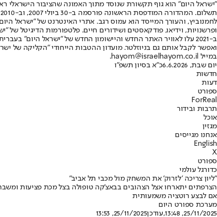
"ישראל היום" הוא גוף תקשורת שנוסד מתוך האמונה שהציבור הישראלי ראוי 
ת
ופרשנויות, וידיאו, פודקאסטים ושידורים חיים. פלטפורמות הדיגיטל של "ישרא
ב-2021 עלו לאוויר האתר החדש והיישומון החדש של "ישראל היום" בע
ואפשר לקבל אותם גם בניוזלטר. מועדון ההטבות הייחודי "הקליקה של ישרא
במייל hayom@israelhayom.co.il.
יום שבת, 6.6.2026
כ"א בסיון תשפ"ו
חדשות
דעות
ספורט
ForReal
תרבות ובידור
אוכל
מגזין
אנחנו מגייסים
English
X
ספורט
כדורגל עולמי
"ליון צריכה 'לזרוק' את המשחק מול מכבי תל אביב"
הצרפתים יתארחו אצל הצהובים בבאצ'קה טופולה בצל מכת פציעות ומשבר ב
אם לבצע רוטציה משמעותית
מערכת ספורט היום
25/11/2025, 13:48
,עודכן
25/11/2025, 13:53