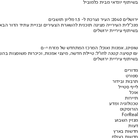
בשיתוף יונדאי מבית כלמוביל
ירושלים 2040: העיר נערכת ל- 1.5 מליון תושבים
מנכ"לית העירייה מציגה תוכנית להשארת הצעירים ובניית עתיד הדור הבא
בשיתוף עיריית ירושלים
שופינג, אמנות ואוכל: המרכז המתחדש של מזרח י-ם
קפיצה קטנה לחו"ל: טיילת חדשה, מיצגי אמנות, וכיכרות משופצות בהשקעה של 100 מיליון ₪
בשיתוף עיריית ירושלים
מדורים
ספורט
תרבות ובידור
לייף סטייל
אוכל
תיירות
טכנולוגיה ומדע
הורוסקופ
ForReal
מגזין השבוע
דעות
חדשות בארץ
חדשות בעולם