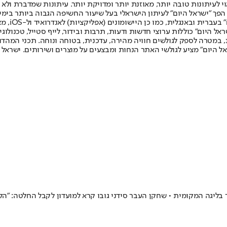
לעיתונות טובה יותר, מאוזנת יותר ומדויקת יותר. עיתונות שמדברת ולא צ
שלום. המהדורה המודפסת הראשונה פורסמה ב-30 ביולי 2007, וב-2010 הפך "ישראל היום" לעיתון הישראלי בעל שי
לחמנוביץ,
ל היום" כוללות ערוצי חדשות ודעות, תרבות ובידור, לייף סטייל, טכנולוגיה
ברית, במטרה לספק לגולשים חוויה מהירה, עדכנית, בטוחה ונוחה. תכני המה
ל היום" מציע לגולשי האתר הנחות ומבצעים על מוצרים ושירותים. ישראל 
ליגה המקומית • שחקן העבר סידני גובו קרא למועדון לקבל החלטה: "הל