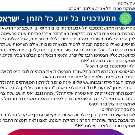
0
השמעה
שחקני מכבי תל אביב. צילום: רויטרס
אחרי פגרה ממושכת
מכבי תל אביב
תחזור ביום חמישי ב-22:00 לכר הדשא ותארח בבאצ'קה טופולה את אולימפיק ליון במסגרת המחזור החמישי של הליגה האירופית. בעוד הצהובים יגיעו אחרי
הצרפתים נמצאים בדעיכה בתקופה האחרונה אחרי פתיחת עונה מרשימה ב
ליון הורדה לליגה השנייה בעקבות בעיות כלכליות חריפות, אבל הצליחה 
הניסיון, פאולו פונסקה הצליח להפיק תוצאות טובות, אולם העייפות עשתה את שלה ו
מאז שהשיגה 1:2 על שטרסבורג עם שער ניצחון דרמטי, ליון רשמה שלוש תוצאות תיקו בליגה הצרפתית והפסידה ל
ממושכת, אליו הצטרפו רובן קלייברט וראשיד גזאל וגם הבלם הבכיר קלינט
שחקני ליון חוגגים,צילום: AFP
"ליון מסתכנת באיבוד הכול"
הסיטואציה הזו העלתה בתקשורת הצרפתית את התהייה לגבי היכולת של הסג
בליגה המקומית, שלא מוביל לאירופה בעונה הבאה.
שחקן העבר סידני גובו
בטור לעיתון "Le Progrès" הפופולרי באזור: "הגיע הזמן של ליון לקבל החלטה".
"האם תחרות אירופית היא מטרה אמיתית?", תהה גובו. "אני חושב שזה צרי
בליגה האירופית". לדבריו, פונסקה צריך לפתוח בהרכב משני במיוחד מול מכ
שחקני ליון,צילום: רויטרס
פונסקה לא החליט
לפי התקשורת בליון נכון לשלב זה הצוות המקצועי עדיין לא קיבל החלטה 
המשבצת בחוד שנותרה חסרה מתחילת העונה. האם נראה רוטציה רחבה מו
שחקני מכבי תל אביב,צילום: AFP