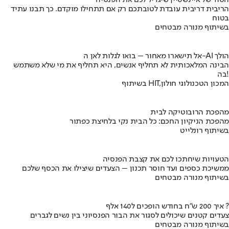
הריבית דריבית עובדת לטובתכם רק אם תתחילו מוקדם. כך תבנו עתיד
בטוח
בשיתוף מנורה מבטחים
אל תישארו מאחור – בואו לגלות לאן ה-AI הולך
הבינה המלאכותית לא תחליף אנשים, היא תחליף את מי שלא משתמש
בה!
בשיתוף HIT,המכון הטכנולוגי חולון
מהפכת הרובוטיקה לבית
מהפכת הניקיון החכם: כל הבית נקי בלחיצת כפתור
בשיתוף רונלייט
הטעויות שיחתכו לכם את קצבת הפנסיה
ממשיכת כספים ועד חוסר תכנון – הצעדים שיצילו את הכסף שלכם
בשיתוף מנורה מבטחים
איך 200 ש"ח בחודש הופכים ל140 אלף ?
צעדים קטנים שיכולים לסגור את הבור הפנסיוני בין נשים לגברים
בשיתוף מנורה מבטחים