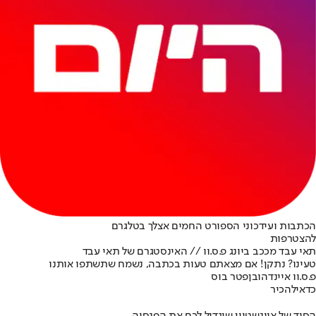
הכתבות ועידכוני הספורט החמים אצלך בטלגרם
להצטרפות
תאי עבד מככב ביונג פ.ס.וו // האינסטגרם של תאי עבד
טעינו? נתקן! אם מצאתם טעות בכתבה, נשמח שתשתפו אותנו
פ.ס.וו איינדהובן
פטר בוס
כדאי
להכיר
הסוד של איינשטיין שיגדיל לכם את הפנסיה