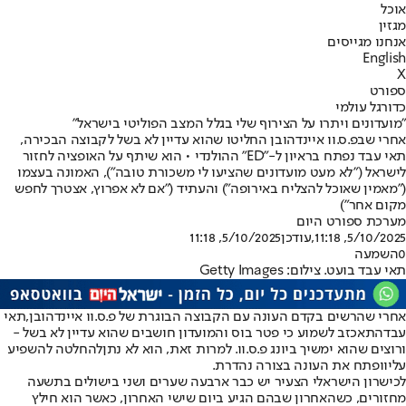
אוכל
מגזין
אנחנו מגייסים
English
X
ספורט
כדורגל עולמי
"מועדונים ויתרו על הצירוף שלי בגלל המצב הפוליטי בישראל"
אחרי שבפ.ס.וו איינדהובן החליטו שהוא עדיין לא בשל לקבוצה הבכירה,
תאי עבד נפתח בראיון ל-"ED" ההולנדי • הוא שיתף על האופציה לחזור
לישראל ("לא מעט מועדונים שהציעו לי משכורת טובה"), האמונה בעצמו
("מאמין שאוכל להצליח באירופה") והעתיד ("אם לא אפרוץ, אצטרך לחפש
מקום אחר")
מערכת ספורט היום
5/10/2025, 11:18
,עודכן
5/10/2025, 11:18
0
השמעה
תאי עבד בועט. צילום: Getty Images
אחרי שהרשים בקדם העונה עם הקבוצה הבוגרת של פ.ס.וו איינדהובן,
תאי
עבד
התאכזב לשמוע כי פטר בוס והמועדון חושבים שהוא עדיין לא בשל -
ורוצים שהוא ימשיך ביונג פ.ס.וו. למרות זאת, הוא לא נתן
להחלטה להשפיע
עליו
ופתח את העונה בצורה נהדרת.
לכישרון הישראלי הצעיר יש כבר ארבעה שערים ושני בישולים בתשעה
מחזורים, כשהאחרון שבהם הגיע ביום שישי האחרון, כאשר הוא חילץ