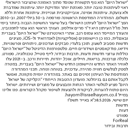
"ישראל היום" הוא גוף תקשורת שנוסד מתוך האמונה שהציבור הישראלי
ראוי לעיתונות טובה יותר, מאוזנת יותר ומדויקת יותר. עיתונות שמדברת
ולא צועקת. עיתונות אמינה, אובייקטיבית ועניינית. עיתונות אחרת וללא
תשלום. המהדורה המודפסת הראשונה פורסמה ב-30 ביולי 2007, וב-2010
הפך "ישראל היום" לעיתון הישראלי בעל שיעור החשיפה הגבוה ביותר בימי
חול. מו"ל העיתון היא ד"ר מרים אדלסון. העורך הראשי הוא עמר לחמנוביץ,
והעורך המייסד הוא עמוס רגב. אתרי האינטרנט של "ישראל היום" בעברית
ובאנגלית, כמו כן היישומונים (אפליקציות) לאנדרואיד ול-iOS, מציגים
חדשות מסביב לשעון, תוכן בלעדי, מבזקים ועדכונים, ניתוחים ופרשנויות,
וידיאו, פודקאסטים ושידורים חיים. פלטפורמות הדיגיטל של "ישראל היום"
כוללות ערוצי חדשות ודעות, תרבות ובידור, לייף סטייל, טכנולוגיה, ספורט,
כלכלה וצרכנות, בריאות, חיילים, אוכל, יהדות, תיירות ורכב. ב-2021 עלו
לאוויר האתר החדש והיישומון החדש של "ישראל היום" בעברית, במטרה
לספק לגולשים חוויה מהירה, עדכנית, בטוחה ונוחה. תכני המהדורה
המודפסת של העיתון זמינים גם באתר, במהדורה יומית מקוונת, ואפשר
לקבל אותם גם בניוזלטר. מועדון ההטבות הייחודי "הקליקה של ישראל
היום" מציע לגולשי האתר הנחות ומבצעים על מוצרים ושירותים. ישראל
היום פתוח להערות, לביקורת ולהצעות לשיפור מקהל הקוראים. פנו אלינו
במייל hayom@israelhayom.co.il.
יום שישי, 8.5.2026
כ"א באייר תשפ"ו
חדשות
דעות
ספורט
ForReal
תרבות ובידור