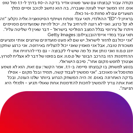
נקודה עבור קבוצתו עם שער פשוט אדיר בדקה ה-90 בדרך ל-1:1 מול טופ
אוס. זהו המשך ישיר לעונה שעברה, בה הוא נחשב לכוכב וסיים כמלך
השערים עם לא פחות מ-14 כאלו.
בראיון ל-"ED" ההולנדי, תאי עבד נפתח ושיתף הסיטואציה אליה נקלע: "זה
לא קל כרגע, ואני לא רוצה להרחיב על זה. יכול להיות שמועדונים מסוימים
ויתרו על צירופי בגלל המצב הפוליטי בישראל - דבר שאין לי שליטה עליו".
תאי עבד במדי איינדהובן,צילום: Getty Images
"אני יכול גם לחזור לישראל, יש שם לא מעט מועדונים שרוצים אותי ומציעים
משכורת טובה, אבל אני מאמין שאני יכול להצליח באירופה. אני כרגע שחקן
יונג פ.ס.וו ואני נותן את כל מה שיש לי לקבוצה - גם כדי להרוויח את
ההזדמנות הזו בהרכב הבוגר של פ.ס.וו. אם בסופו של דבר לא אצליח לפרוץ,
אצטרך לחפש מקום אחר", סיכם הישראלי.
בנוגע למשחק בו קבוצתו סיימה ב-1:1, אמר הקשר: עם זאת, הוא לא נשמע
מתוסכל או מאוכזב. "אני ממשיך לעבוד קשה, תמיד ובכל מקום - אפילו
בדקה האחרונה באוס. זה היה המשחק הגרוע ביותר שלנו העונה, ובכל
זאת אתה צריך להמשיך לחכות להזדמנות אחת שאולי תגיע - ולמזלי היא
הגיעה".