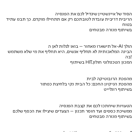
הסוד של איינשטיין שיגדיל לכם את הפנסיה
הריבית דריבית עובדת לטובתכם רק אם תתחילו מוקדם. כך תבנו עתיד
בטוח
בשיתוף מנורה מבטחים
אל תישארו מאחור – בואו לגלות לאן ה-AI הולך
הבינה המלאכותית לא תחליף אנשים, היא תחליף את מי שלא משתמש
בה!
בשיתוף HIT,המכון הטכנולוגי חולון
מהפכת הרובוטיקה לבית
מהפכת הניקיון החכם: כל הבית נקי בלחיצת כפתור
בשיתוף רונלייט
הטעויות שיחתכו לכם את קצבת הפנסיה
ממשיכת כספים ועד חוסר תכנון – הצעדים שיצילו את הכסף שלכם
בשיתוף מנורה מבטחים