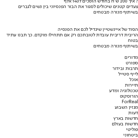
איך 200 ש"ח בחודש הופכים ל140 אלף ?
צעדים קטנים שיכולים לסגור את הבור הפנסיוני בין נשים לגברים
בשיתוף מנורה מבטחים
הסוד של איינשטיין שיגדיל לכם את הפנסיה
הריבית דריבית עובדת לטובתכם רק אם תתחילו מוקדם. כך תבנו עתיד
בטוח
בשיתוף מנורה מבטחים
מדורים
ספורט
תרבות ובידור
לייף סטייל
אוכל
תיירות
טכנולוגיה ומדע
הורוסקופ
ForReal
מגזין השבוע
דעות
חדשות בארץ
חדשות בעולם
פוליטי
ביטחוני