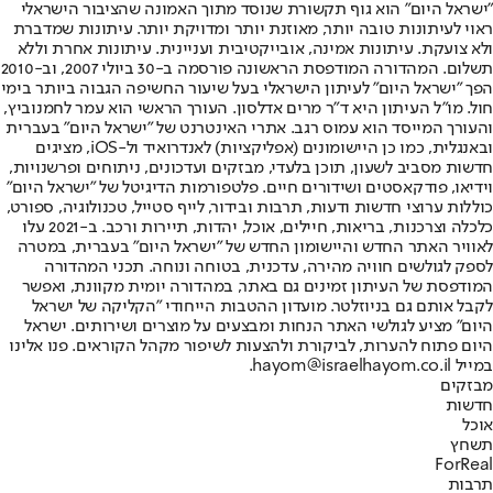
"ישראל היום" הוא גוף תקשורת שנוסד מתוך האמונה שהציבור הישראלי
ראוי לעיתונות טובה יותר, מאוזנת יותר ומדויקת יותר. עיתונות שמדברת
ולא צועקת. עיתונות אמינה, אובייקטיבית ועניינית. עיתונות אחרת וללא
תשלום. המהדורה המודפסת הראשונה פורסמה ב-30 ביולי 2007, וב-2010
הפך "ישראל היום" לעיתון הישראלי בעל שיעור החשיפה הגבוה ביותר בימי
חול. מו"ל העיתון היא ד"ר מרים אדלסון. העורך הראשי הוא עמר לחמנוביץ,
והעורך המייסד הוא עמוס רגב. אתרי האינטרנט של "ישראל היום" בעברית
ובאנגלית, כמו כן היישומונים (אפליקציות) לאנדרואיד ול-iOS, מציגים
חדשות מסביב לשעון, תוכן בלעדי, מבזקים ועדכונים, ניתוחים ופרשנויות,
וידיאו, פודקאסטים ושידורים חיים. פלטפורמות הדיגיטל של "ישראל היום"
כוללות ערוצי חדשות ודעות, תרבות ובידור, לייף סטייל, טכנולוגיה, ספורט,
כלכלה וצרכנות, בריאות, חיילים, אוכל, יהדות, תיירות ורכב. ב-2021 עלו
לאוויר האתר החדש והיישומון החדש של "ישראל היום" בעברית, במטרה
לספק לגולשים חוויה מהירה, עדכנית, בטוחה ונוחה. תכני המהדורה
המודפסת של העיתון זמינים גם באתר, במהדורה יומית מקוונת, ואפשר
לקבל אותם גם בניוזלטר. מועדון ההטבות הייחודי "הקליקה של ישראל
היום" מציע לגולשי האתר הנחות ומבצעים על מוצרים ושירותים. ישראל
היום פתוח להערות, לביקורת ולהצעות לשיפור מקהל הקוראים. פנו אלינו
במייל hayom@israelhayom.co.il.
מבזקים
חדשות
אוכל
תשחץ
ForReal
תרבות