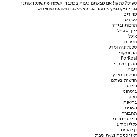
טעינו? נתקן! אם מצאתם טעות בכתבה, נשמח שתשתפו אותנו
גבי קניקובסקי
מוחמד אבו פאני
מכבי חיפה
פרנצווארוש
מדורים
ספורט
תרבות ובידור
לייף סטייל
אוכל
תיירות
טכנולוגיה ומדע
הורוסקופ
ForReal
מגזין השבוע
דעות
חדשות בארץ
חדשות בעולם
פוליטי
ביטחוני
חינוך
בריאות
משפט
תחבורה
פוליטי-מדיני
כללי ומידע
דף הבית
זמני כניסת וצאת שבת