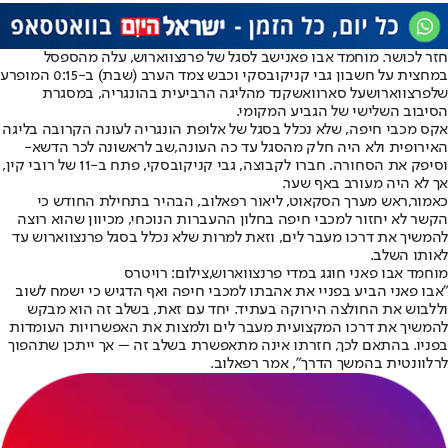
חזר לכושר. מוחמד אבו פאני
שב לסגל של פרנצווארוש
, עלה מהספסל
במחצית על חשבון גבי קניקובסקי וכבש צמד הערב (שבת) ב-0:15 המופרע
של
פרצווארוש
על סארוואשקנד מהליגה הרביעית בהונגריה, במסגרת
הסיבוב השלישי של הגביע המקומי.
אקס מכבי חיפה, שלא נכלל בסגל של אלופת הונגריה לעונה הקרובה בליגה
האירופית ולא היה חלק מהסגל עד כה העונה,
שב לראשונה לכר הדשא
-
וסיפק את הסחורה. חברו לקבוצה, גבי קניקובסקי, פתח ב-11 של רובי קין,
אך לא היה מעורב באף שער.
כאמור,
ראש מערך הסקאוט, ליאור רפאלוב, הבהיר בתחילת החודש כי
הקשר לא יחזור למכבי חיפה בחלון ההעברות הנוכחי, מכיוון שהוא רוצה
ל
המשיך את דרכו מעבר לים, וזאת למרות שלא נכלל בסגל פרנצווארוש עד
לאותו השלב.
מוחמד אבו פאני חוגג במדי פרנצווארוש,צילום: רויטרס
"אבו פאני הביע בפניי את אהבתו למכבי חיפה ואף הדגיש כי ישמח לשוב
וללבוש את החולצה הירוקה בעתיד. יחד עם זאת, בשלב זה הוא מבקש
להמשיך את דרכו המקצועית מעבר לים ולמצות את האפשרויות העומדות
בפניו. בהתאם לכך, חזרתו אינה מתאפשרת בשלב זה – אך ייתכן שתהפוך
לרלוונטית בהמשך הדרך", אמר רפאלוב.