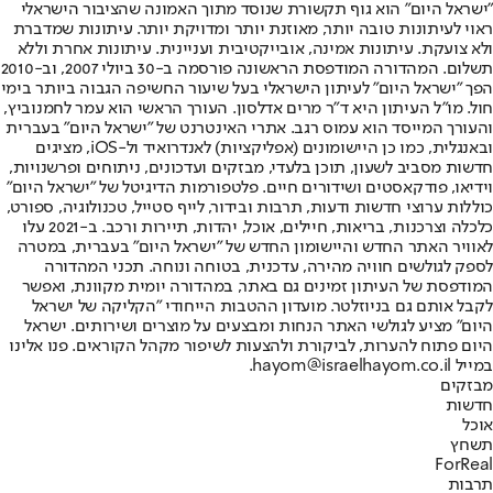
"ישראל היום" הוא גוף תקשורת שנוסד מתוך האמונה שהציבור הישראלי
ראוי לעיתונות טובה יותר, מאוזנת יותר ומדויקת יותר. עיתונות שמדברת
ולא צועקת. עיתונות אמינה, אובייקטיבית ועניינית. עיתונות אחרת וללא
תשלום. המהדורה המודפסת הראשונה פורסמה ב-30 ביולי 2007, וב-2010
הפך "ישראל היום" לעיתון הישראלי בעל שיעור החשיפה הגבוה ביותר בימי
חול. מו"ל העיתון היא ד"ר מרים אדלסון. העורך הראשי הוא עמר לחמנוביץ,
והעורך המייסד הוא עמוס רגב. אתרי האינטרנט של "ישראל היום" בעברית
ובאנגלית, כמו כן היישומונים (אפליקציות) לאנדרואיד ול-iOS, מציגים
חדשות מסביב לשעון, תוכן בלעדי, מבזקים ועדכונים, ניתוחים ופרשנויות,
וידיאו, פודקאסטים ושידורים חיים. פלטפורמות הדיגיטל של "ישראל היום"
כוללות ערוצי חדשות ודעות, תרבות ובידור, לייף סטייל, טכנולוגיה, ספורט,
כלכלה וצרכנות, בריאות, חיילים, אוכל, יהדות, תיירות ורכב. ב-2021 עלו
לאוויר האתר החדש והיישומון החדש של "ישראל היום" בעברית, במטרה
לספק לגולשים חוויה מהירה, עדכנית, בטוחה ונוחה. תכני המהדורה
המודפסת של העיתון זמינים גם באתר, במהדורה יומית מקוונת, ואפשר
לקבל אותם גם בניוזלטר. מועדון ההטבות הייחודי "הקליקה של ישראל
היום" מציע לגולשי האתר הנחות ומבצעים על מוצרים ושירותים. ישראל
היום פתוח להערות, לביקורת ולהצעות לשיפור מקהל הקוראים. פנו אלינו
במייל hayom@israelhayom.co.il.
מבזקים
חדשות
אוכל
תשחץ
ForReal
תרבות