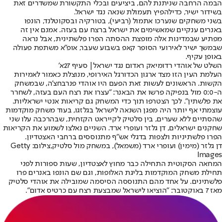
הבמה הרחבה שניתנת להם, ביציעים ובכלי התקשורת שמשדרים זאת
בשידור ישיר, כדי
להפיץ תעמולת שנאה נגד ישראל
.
בשני משחקים שנערכו אתמול (רביעי), בטורקיה ובסקוטלנד, הונפו
באנרים ענקיים שמאשימים את ישראל ברצח עם בעזה. אמנם אין זה
מפתיע שבמדינות אלה מופצת ההסתה הפרו פלשתינית, אבל נראה
שבמשך ישיר לאירועי הסופר קאפ בשבוע שעבר, אופ"א משתפת פעולה
באופן עקיף.
השלט של אוהדי רדומיאק ראדום נגד ישראל| סעיף 27א'
העלמת העין הזו מצד ארגון הכדורגל האירופי
, מנוצלת כאמור לאמירות
הקשות. הראשונים לעשות זאת הפעם היו אוהדי פנרבחצ'ה, שבמשחק
ה-0:0 מול בנפיקה פרשו את הבאנר: "עצרו את רצח העם בעזה, לשחרר
את פלשתין". לכך הצטרפו תוך כדי המשחק גם קריאות אנטי ישראליות.
עוצמתי אף יותר היה מפגן השנאה לישראל בגלזגו, בעוד משחק מוקדמות
שהסתיים ללא שערים, בין סלטיק לקייראט הקזחית, שבהרכבה עלו שני
שחקנים ישראלים, דן גלזר ועופרי ארד. השניים נאלצו לשמוע את הקריאות
הפרו פלשתיניות ולצפות בדגלי אש"ף מתנוססים ברחבי האצטדיון.
דן גלזר (מימין) ועופרי ארד (משמאל), במשחק מול סלטיק,צילום: Getty
Images
המחאה הסקוטית התחילה כבר מחוץ לאצטדיון, שעות ספורות לפני
תחילת משחק המוקדמות בליגת האלופות, וגם שם הונפו באנרים פרו
פלשתינים. על אחד מהם התנוססה הסיסמה שמובילה את אוהדי סלטיק
מאז 7 באוקטובר: "הוציאו לישראל שמבצעת רצח עם כרטיס אדום".