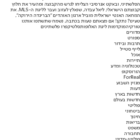
הפלשתיני, ובאקט אגרסיבי הצליחו לגרש מהקבוצה ומהעיר את חלוץ
קבוצתם הישראלי, ליאל עבדה, שנאלץ לעזוב ועבר לליגת ה-MLS. את
המחאה האנטי ישראלית מוביל ארגון האוהדים "הבריגדה הירוקה",
טעינו? נתקן! אם מצאתם טעות בכתבה, נשמח שתשתפו אותנו
טורקיה
מוקדמות ליגת האלופות
סלטיק
פרו פלשתינים
מדורים
ספורט
תרבות ובידור
לייף סטייל
אוכל
תיירות
טכנולוגיה ומדע
הורוסקופ
ForReal
מגזין השבוע
דעות
חדשות בארץ
חדשות בעולם
פוליטי
ביטחוני
חינוך
בריאות
משפט
תחבורה
פוליטי-מדיני