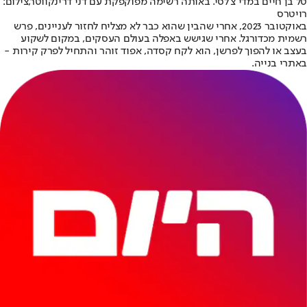
טל בן חיים במדי צ'לסי. באותה רשימה מפוקפקת עם דני דרינקווטר,צילום:
רויטרס
באוקטובר 2023, אחרי שהבין שהוא כבר לא מצליח לחזור לעניינים, פרש
רשמית מכדורגל. אחרי שגישש באפלה בעולם העסקים, במקום לשקוע
בעצב או להפוך לפרשן, הוא לקח קסדה, אפוד זוהר והתחיל לפרק קירות -
באתרי בנייה.