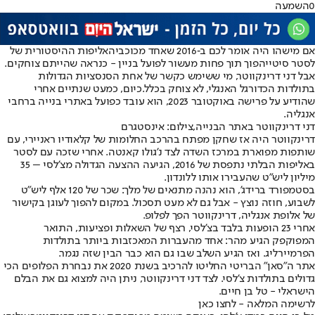
0
השמעה
אם מישהו היה אומר לכם ב‑2016 שאחד מכוכבי
האליפות ההיסטורית של
לסטר סיטי
יהפוך תוך פחות מעשור לפועל בניין - כנראה שהייתם צוחקים.
אבל דני דרינקווטר, מי ששימש כקשר של אחת הסנסציות הגדולות
בתולדות הכדורגל האנגלי, לא צוחק בכלל.
כיום, כמעט שנתיים אחרי
שהודיע על פרישה באוקטובר 2023, הוא עובד כפועל באתרי בנייה ברחבי
אנגליה.
דני דרינקווטר באתר הבנייה,צילום: אינסטגרם
דרינקווטר היה אז שחקן מפתח בהרכב החלומות של קלאודיו ראניירי, עם
שותפות מפוארת במרכז השדה לצד נ’גולו קאנטה. אחרי שזכה עם לסטר
באליפות הבלתי נתפסת של 2016, הגיעה ההצעה הגדולה מצ’לסי – 35
מיליון ליש”ט שהעבירו אותו ללונדון.
בסטמפורד ברידג’, הוא נהנה מתנאים של מלך: שכר של 120 אלף ליש”ט
לשבוע, חוזה נוצץ - אבל גם לא מעט תסכול. במקום להפוך לעוגן בקישור
של אלופת אנגליה, דרינקווטר הפך לפלופ.
אחרי 23 הופעות בלבד בצ'לסי, רצף של השאלות ופציעות, התואר
המפוקפק הגיע מהר: אחד מהעברות המאכזבות ביותר בתולדות
הפרמיירליג. ואז הגיע השלב שבו גם הוא כבר הבין שזה נגמר.
אתר ה"סאן" הבריטי החליטו להרכיב בשנת 2020 את נבחרת הפלופים הכי
גדולים בתולדות צ'לסי. לצד דני דרינקווטר, ניתן היה למצוא גם את הבלם
הישראלי - טל בן חיים.
לרשימה המלאה - לחצו כאן