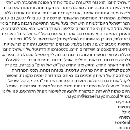
"ישראל היום" הוא גוף תקשורת שנוסד מתוך האמונה שהציבור הישראלי
ראוי לעיתונות טובה יותר, מאוזנת יותר ומדויקת יותר. עיתונות שמדברת
ולא צועקת. עיתונות אמינה, אובייקטיבית ועניינית. עיתונות אחרת וללא
תשלום. המהדורה המודפסת הראשונה פורסמה ב-30 ביולי 2007, וב-2010
הפך "ישראל היום" לעיתון הישראלי בעל שיעור החשיפה הגבוה ביותר בימי
חול. מו"ל העיתון היא ד"ר מרים אדלסון. העורך הראשי הוא עמר לחמנוביץ,
והעורך המייסד הוא עמוס רגב. אתרי האינטרנט של "ישראל היום" בעברית
ובאנגלית, כמו כן היישומונים (אפליקציות) לאנדרואיד ול-iOS, מציגים
חדשות מסביב לשעון, תוכן בלעדי, מבזקים ועדכונים, ניתוחים ופרשנויות,
וידיאו, פודקאסטים ושידורים חיים. פלטפורמות הדיגיטל של "ישראל היום"
כוללות ערוצי חדשות ודעות, תרבות ובידור, לייף סטייל, טכנולוגיה, ספורט,
כלכלה וצרכנות, בריאות, חיילים, אוכל, יהדות, תיירות ורכב. ב-2021 עלו
לאוויר האתר החדש והיישומון החדש של "ישראל היום" בעברית, במטרה
לספק לגולשים חוויה מהירה, עדכנית, בטוחה ונוחה. תכני המהדורה
המודפסת של העיתון זמינים גם באתר, במהדורה יומית מקוונת, ואפשר
לקבל אותם גם בניוזלטר. מועדון ההטבות הייחודי "הקליקה של ישראל
היום" מציע לגולשי האתר הנחות ומבצעים על מוצרים ושירותים. ישראל
היום פתוח להערות, לביקורת ולהצעות לשיפור מקהל הקוראים. פנו אלינו
במייל hayom@israelhayom.co.il.
מבזקים
חדשות
אוכל
תשחץ
ForReal
תרבות