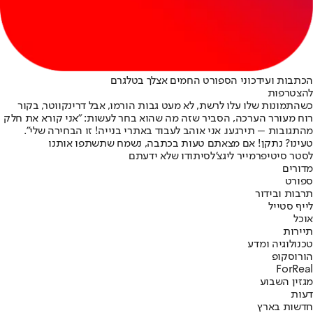
הכתבות ועידכוני הספורט החמים אצלך בטלגרם
להצטרפות
כשהתמונות שלו עלו לרשת, לא מעט גבות הורמו, אבל דרינקווטר, בקור
רוח מעורר הערכה, הסביר שזה מה שהוא בחר לעשות: "אני קורא את חלק
מהתגובות – תירגעו. אני אוהב לעבוד באתרי בנייה! זו הבחירה שלי".
טעינו? נתקן! אם מצאתם טעות בכתבה, נשמח שתשתפו אותנו
לסטר סיטי
פרמייר ליג
צ'לסי
תודו שלא ידעתם
מדורים
ספורט
תרבות ובידור
לייף סטייל
אוכל
תיירות
טכנולוגיה ומדע
הורוסקופ
ForReal
מגזין השבוע
דעות
חדשות בארץ