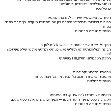
טוטנהאם
לידס יונייטד
מנור סולומון
כדאי
להכיר
הסוד של איינשטיין שיגדיל לכם את הפנסיה
הריבית דריבית עובדת לטובתכם רק אם תתחילו מוקדם. כך תבנו עתיד
בטוח
בשיתוף מנורה מבטחים
אל תישארו מאחור – בואו לגלות לאן ה-AI הולך
הבינה המלאכותית לא תחליף אנשים, היא תחליף את מי שלא משתמש
בה!
בשיתוף HIT,המכון הטכנולוגי חולון
מהפכת הרובוטיקה לבית
מהפכת הניקיון החכם: כל הבית נקי בלחיצת כפתור
בשיתוף רונלייט
הטעויות שיחתכו לכם את קצבת הפנסיה
ממשיכת כספים ועד חוסר תכנון – הצעדים שיצילו את הכסף שלכם
בשיתוף מנורה מבטחים