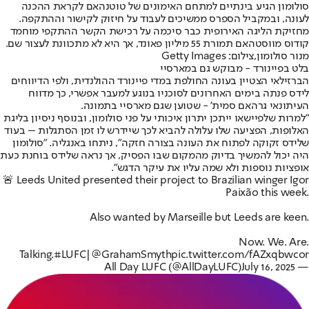
סולומון הגיע בינתיים למתחם האימונים של טוטנהאם לקראת ההכנה
לעונה, ובמקביל הספרס ממשיכים לעבוד על חיזוק לקישור וההתקפה.
מחזיקת הליגה האירופית כבר סיכמה על רכישת הקשר ההתקפי מוחמד
קודוס מווסטהאם תמורת 55 מיליון פאונד, אך היא לא מתכוונת לעצור שם.
מנור סולומון,צילום: Getty Images
בלט בפיינורד - מבוקש גם במארסיי
הברזילאי הצטיין בעונה החולפת במדי פיינורד ההולנדית, ולפי הדיווחים
לידס פנתה בימים האחרונים לסוכניו בנוגע למעבר אפשרי, כך מדווח
העיתונאי גרהאם סמית' - שטוען שגם מארסיי בתמונה.
"למרות שלפיישאו ייתכן יתרון איכותי על פני סולומון, ובנוסף ניסיון בליגת
האלופות, הפציעה שלו עלולה להביא לכך שיידרש לו זמן הסתגלות – בעוד
שלידס זקוקה לפתוח את העונה בצורה חזקה", ניתחו באנגליה. "סולומון
היה יכול להמשיך בדיוק מהמקום שבו הפסיק, אך נראה שלידס בוחנת כעת
אופציות נוספות ולא שמה עליו את עיקר הדגש".
🚨 Leeds United presented their project to Brazilian winger Igor
Paixão this week.
Also wanted by Marseille but Leeds are keen.
Now. We. Are.
Talking.
#LUFC
|
@GrahamSmyth
pic.twitter.com/fAZxqbwcor
July 16, 2025
— All Day LUFC (@AllDayLUFC)