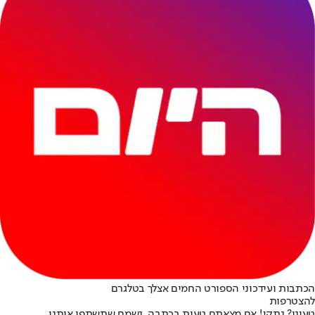
הכתבות ועידכוני הספורט החמים אצלך בטלגרם
להצטרפות
טעינו? נתקן! אם מצאתם טעות בכתבה, נשמח שתשתפו אותנו