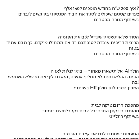
איך 200 ש"ח בחודש הופכים ל140 אלף ?
צעדים קטנים שיכולים לסגור את הבור הפנסיוני בין נשים לגברים
בשיתוף מנורה מבטחים
הסוד של איינשטיין שיגדיל לכם את הפנסיה
הריבית דריבית עובדת לטובתכם רק אם תתחילו מוקדם. כך תבנו עתיד
בטוח
בשיתוף מנורה מבטחים
אל תישארו מאחור – בואו לגלות לאן ה-AI הולך
הבינה המלאכותית לא תחליף אנשים, היא תחליף את מי שלא משתמש
בה!
בשיתוף HIT,המכון הטכנולוגי חולון
מהפכת הרובוטיקה לבית
מהפכת הניקיון החכם: כל הבית נקי בלחיצת כפתור
בשיתוף רונלייט
הטעויות שיחתכו לכם את קצבת הפנסיה