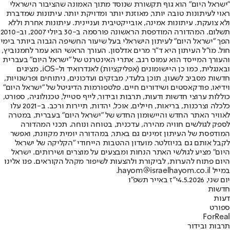
"ישראל היום" הוא גוף תקשורת שנוסד מתוך האמונה שהציבור הישראלי
ראוי לעיתונות טובה יותר, מאוזנת יותר ומדויקת יותר. עיתונות שמדברת
ולא צועקת. עיתונות אמינה, אובייקטיבית ועניינית. עיתונות אחרת וללא
תשלום. המהדורה המודפסת הראשונה פורסמה ב-30 ביולי 2007, וב-2010
הפך "ישראל היום" לעיתון הישראלי בעל שיעור החשיפה הגבוה ביותר בימי
חול. מו"ל העיתון היא ד"ר מרים אדלסון. העורך הראשי הוא עמר לחמנוביץ,
והעורך המייסד הוא עמוס רגב. אתרי האינטרנט של "ישראל היום" בעברית
ובאנגלית, כמו כן היישומונים (אפליקציות) לאנדרואיד ול-iOS, מציגים
חדשות מסביב לשעון, תוכן בלעדי, מבזקים ועדכונים, ניתוחים ופרשנויות,
וידיאו, פודקאסטים ושידורים חיים. פלטפורמות הדיגיטל של "ישראל היום"
כוללות ערוצי חדשות ודעות, תרבות ובידור, לייף סטייל, טכנולוגיה, ספורט,
כלכלה וצרכנות, בריאות, חיילים, אוכל, יהדות, תיירות ורכב. ב-2021 עלו
לאוויר האתר החדש והיישומון החדש של "ישראל היום" בעברית, במטרה
לספק לגולשים חוויה מהירה, עדכנית, בטוחה ונוחה. תכני המהדורה
המודפסת של העיתון זמינים גם באתר, במהדורה יומית מקוונת, ואפשר
לקבל אותם גם בניוזלטר. מועדון ההטבות הייחודי "הקליקה של ישראל
היום" מציע לגולשי האתר הנחות ומבצעים על מוצרים ושירותים. ישראל
היום פתוח להערות, לביקורת ולהצעות לשיפור מקהל הקוראים. פנו אלינו
במייל hayom@israelhayom.co.il.
יום שני, 4.5.2026
י"ז באייר תשפ"ו
חדשות
דעות
ספורט
ForReal
תרבות ובידור