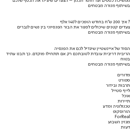
ממשיכת כספים ועד חוסר תכנון – הצעדים שיצילו את הכסף שלכם
בשיתוף מנורה מבטחים
איך 200 ש"ח בחודש הופכים ל140 אלף ?
צעדים קטנים שיכולים לסגור את הבור הפנסיוני בין נשים לגברים
בשיתוף מנורה מבטחים
הסוד של איינשטיין שיגדיל לכם את הפנסיה
הריבית דריבית עובדת לטובתכם רק אם תתחילו מוקדם. כך תבנו עתיד
בטוח
בשיתוף מנורה מבטחים
מדורים
ספורט
תרבות ובידור
לייף סטייל
אוכל
תיירות
טכנולוגיה ומדע
הורוסקופ
ForReal
מגזין השבוע
דעות