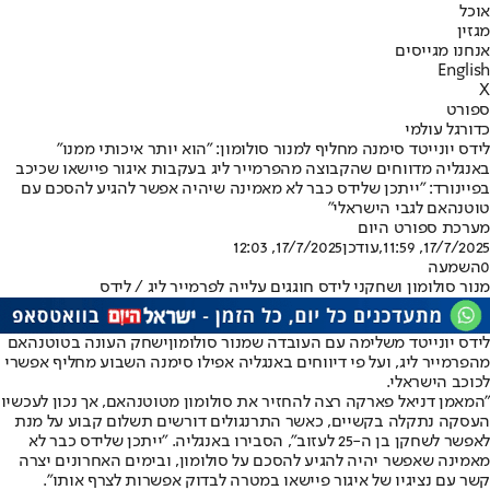
אוכל
מגזין
אנחנו מגייסים
English
X
ספורט
כדורגל עולמי
לידס יונייטד סימנה מחליף למנור סולומון: "הוא יותר איכותי ממנו"
באנגליה מדווחים שהקבוצה מהפרמייר ליג בעקבות איגור פיישאו שכיכב
בפיינורד: "ייתכן שלידס כבר לא מאמינה שיהיה אפשר להגיע להסכם עם
טוטנהאם לגבי הישראלי"
מערכת ספורט היום
17/7/2025, 11:59
,עודכן
17/7/2025, 12:03
0
השמעה
מנור סולומון ושחקני לידס חוגגים עלייה לפרמייר ליג / לידס
לידס יונייטד משלימה עם העובדה ש
מנור סולומון
ישחק העונה בטוטנהאם
מהפרמייר ליג, ועל פי דיווחים באנגליה אפילו סימנה השבוע מחליף אפשרי
לכוכב הישראלי.
"המאמן דניאל פארקה רצה להחזיר את סולומון מטוטנהאם, אך נכון לעכשיו
העסקה נתקלה בקשיים, כאשר התרנגולים דורשים תשלום קבוע על מנת
לאפשר לשחקן בן ה-25 לעזוב", הסבירו באנגליה. "ייתכן שלידס כבר לא
מאמינה שאפשר יהיה להגיע להסכם על סולומון, ובימים האחרונים יצרה
קשר עם נציגיו של איגור פיישאו במטרה לבדוק אפשרות לצרף אותו".