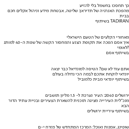
כך תחסכו בחשמל בלי להזיע
מהפכת האנרגיה של תדיראן: שליטה, אבטחת מידע וניהול אקלים חכם
בבית
בשיתוף TADIRAN
מאחורי הקלעים של הטעם הישראלי
איך אסם הפכה את תקופת הצנע והמחסור הקשה של שנות ה-40 למותג
לאומי?
בשיתוף אסם
אתם עוד לא שם? הטיסה למונדיאל כבר יצאה
יונדאי לוקחת אתכם לבמה הכי גדולה בעולם
בשיתוף יונדאי מבית כלמוביל
ירושלים 2040: העיר נערכת ל- 1.5 מליון תושבים
מנכ"לית העירייה מציגה תוכנית להשארת הצעירים ובניית עתיד הדור
הבא
בשיתוף עיריית ירושלים
שופינג, אמנות ואוכל: המרכז המתחדש של מזרח י-ם