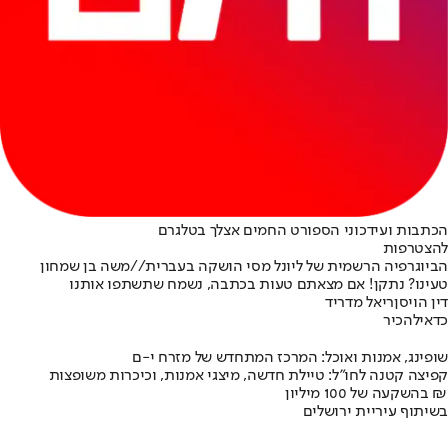
הכתבות ועידכוני הספורט החמים אצלך בטלגרם
להצטרפות
הביוגרפיה הרשמית של ליונל מסי הושקה בעברית//משה בן שמחון
טעינו? נתקן! אם מצאתם טעות בכתבה, נשמח שתשתפו אותנו
דין הויסן
ריאל מדריד
כדאי
להכיר
שופינג, אמנות ואוכל: המרכז המתחדש של מזרח י-ם
קפיצה קטנה לחו"ל: טיילת חדשה, מיצגי אמנות, וכיכרות משופצות
בהשקעה של 100 מיליון ₪
בשיתוף עיריית ירושלים