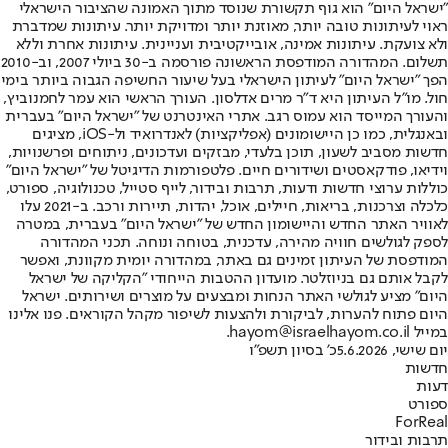
"ישראל היום" הוא גוף תקשורת שנוסד מתוך האמונה שהציבור הישראלי
ראוי לעיתונות טובה יותר, מאוזנת יותר ומדויקת יותר. עיתונות שמדברת
ולא צועקת. עיתונות אמינה, אובייקטיבית ועניינית. עיתונות אחרת וללא
תשלום. המהדורה המודפסת הראשונה פורסמה ב-30 ביולי 2007, וב-2010
הפך "ישראל היום" לעיתון הישראלי בעל שיעור החשיפה הגבוה ביותר בימי
חול. מו"ל העיתון היא ד"ר מרים אדלסון. העורך הראשי הוא עמר לחמנוביץ,
והעורך המייסד הוא עמוס רגב. אתרי האינטרנט של "ישראל היום" בעברית
ובאנגלית, כמו כן היישומונים (אפליקציות) לאנדרואיד ול-iOS, מציגים
חדשות מסביב לשעון, תוכן בלעדי, מבזקים ועדכונים, ניתוחים ופרשנויות,
וידיאו, פודקאסטים ושידורים חיים. פלטפורמות הדיגיטל של "ישראל היום"
כוללות ערוצי חדשות ודעות, תרבות ובידור, לייף סטייל, טכנולוגיה, ספורט,
כלכלה וצרכנות, בריאות, חיילים, אוכל, יהדות, תיירות ורכב. ב-2021 עלו
לאוויר האתר החדש והיישומון החדש של "ישראל היום" בעברית, במטרה
לספק לגולשים חוויה מהירה, עדכנית, בטוחה ונוחה. תכני המהדורה
המודפסת של העיתון זמינים גם באתר, במהדורה יומית מקוונת, ואפשר
לקבל אותם גם בניוזלטר. מועדון ההטבות הייחודי "הקליקה של ישראל
היום" מציע לגולשי האתר הנחות ומבצעים על מוצרים ושירותים. ישראל
היום פתוח להערות, לביקורת ולהצעות לשיפור מקהל הקוראים. פנו אלינו
במייל hayom@israelhayom.co.il.
יום שישי, 5.6.2026
כ' בסיון תשפ"ו
חדשות
דעות
ספורט
ForReal
תרבות ובידור