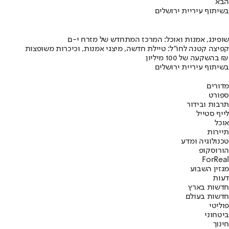
הבא
בשיתוף עיריית ירושלים
שופינג, אמנות ואוכל: המרכז המתחדש של מזרח י-ם
קפיצה קטנה לחו"ל: טיילת חדשה, מיצגי אמנות, וכיכרות משופצות
בהשקעה של 100 מיליון ₪
בשיתוף עיריית ירושלים
מדורים
ספורט
תרבות ובידור
לייף סטייל
אוכל
תיירות
טכנולוגיה ומדע
הורוסקופ
ForReal
מגזין השבוע
דעות
חדשות בארץ
חדשות בעולם
פוליטי
ביטחוני
חינוך