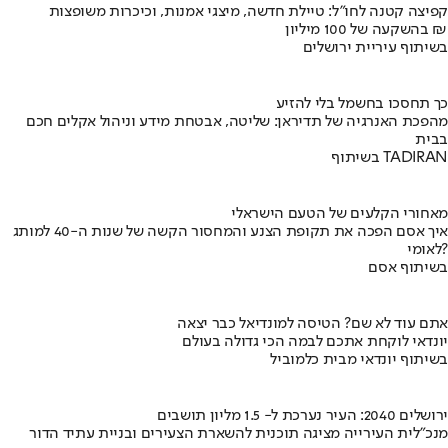
קפיצה קטנה לחו"ל: טיילת חדשה, מיצגי אמנות, וכיכרות משופצות
בהשקעה של 100 מיליון ₪
בשיתוף עיריית ירושלים
כך תחסכו בחשמל בלי להזיע
מהפכת האנרגיה של תדיראן: שליטה, אבטחת מידע וניהול אקלים חכם
בבית
בשיתוף TADIRAN
מאחורי הקלעים של הטעם הישראלי
איך אסם הפכה את תקופת הצנע והמחסור הקשה של שנות ה-40 למותג
לאומי?
בשיתוף אסם
אתם עוד לא שם? הטיסה למונדיאל כבר יצאה
יונדאי לוקחת אתכם לבמה הכי גדולה בעולם
בשיתוף יונדאי מבית כלמוביל
ירושלים 2040: העיר נערכת ל- 1.5 מליון תושבים
מנכ"לית העירייה מציגה תוכנית להשארת הצעירים ובניית עתיד הדור