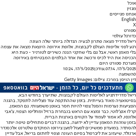
אוכל
מגזין
אנחנו מגייסים
English
X
ספורט
כדורגל עולמי
ריאל מדריד מצאה פתרון לבעיה הגדולה ביותר שלה העונה
רגע לפני אליפות העולם לקבוצות, אלופת אירופה היוצאת מצאה את עצמה
בלי מאמן ראשי, אבל גם בלי שחקני הגנה כשירים לטורניר • כעת היא
הכניסה את היד לכיס ורכשה את אחד הבלמים המבטיחים באירופה
מערכת ספורט היום
17/5/2025, 07:14
,עודכן
17/5/2025, 10:24
0
השמעה
דין הויסן במרכז. צילום: Getty Images
ריאל מדריד
תגיע לאליפות העולם לקבוצות, שתיערך בחודש הבא,
בסיטואציה מאוד בעייתית. בזמן שההתקפה עוד מצליחה לתפקד, בהגנה
הפציעות נערמות והסגל צפוי להיות חסר באופן משמעותי. גם המאמן,
קרלו אנצ'לוטי, כבר נמצא עם הראש בנבחרת ברזיל ומחליפו הצפוי, צ'אבי
אלונסו, לא אמור לעמוד על הקווים בארצות הברית.
בזמן שזהות המאמן עדיין לא ידועה, בהגנה דברים מתחילים טיפה יותר
להסתדר. במועדון ממשיכים לפעול למען צירופו המוקדם של
טרנט אלכסנדר
ארנולד
, שיעזוב את ליברפול בסיום העונה וצפוי לחתום בריאל, אבל עדיין