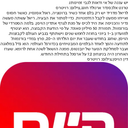
יש עננה של אי ודאות לגבי זמינותו.
טרנט אלכסנדר ארנולד חוגג,צילום: רויטרס
לריאל מדריד יש רק בלם אחד כשיר ברוטציה, ראול אסנסיו, כאשר חסוס
ואייחו ממעט לקבל הזדמנויות. כדי לפתור את הבעיה, ריאל עשתה מעשה
נדיר והכניסה את היד לכיס על מנת לצרף את
דין הויסן
, בלמה הספרדי של
בורנמות', תמורת 50 מיליון פאונד. על פי הודעת הקבוצה, הוא יצטרף
למועדון ב-1 ביוני בחוזה לחמש שנים וישתתף בגביע העולם לקבוצות.
הויסן, שחגג בחודש שעבר את יום הולדתו ה-20, פרץ במדי בורנמות'
לתודעה והפך לאחד הבלמים המבטיחים בכדורגל העולמי. הוא גדל במלאגה
ועבר למחלקת הנוער של יובנטוס, ממנה הושאל לשנה אחת לרומא. שערו
האחרון היה בניצחון 1:2 על ארסנל בתחילת החודש.
דין הויסן,צילום: רויטרס