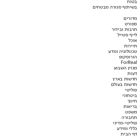
בטוח
בשיתוף מנורה מבטחים
מדורים
ספורט
תרבות ובידור
לייף סטייל
אוכל
תיירות
טכנולוגיה ומדע
הורוסקופ
ForReal
מגזין השבוע
דעות
חדשות בארץ
חדשות בעולם
פוליטי
ביטחוני
חינוך
בריאות
משפט
תחבורה
פוליטי-מדיני
כללי ומידע
דף הבית