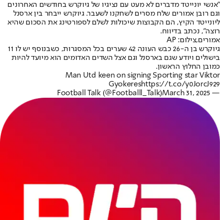
"אנשי יונייטד מדברים לא מעט עם נציגיו של גיוקרש בחודשים האחרונים
וגם רובן אמורים שלח מסרים לשחקנו לשעבר. גיוקרש ייבחר בין ארסנל
ליונייטד הקיץ, הם הקבוצות שיכולות לשלם לספורטינג את הסכום שהיא
רוצה", נכתב בדיווח.
אמורים,צילום: AP
גיוקרש בן ה-26 כבש העונה 42 שערים בכל המסגרות, כשבנוסף יש לו 11
בישולים ויודע שגם בארסנל וגם אצל השדים האדומים הוא מיועד להיות
כמובן החלוץ הראשון.
Man Utd keen on signing Sporting star Viktor
Gyokeres
https://t.co/y0JorcJ929
March 31, 2025
— Football Talk (@Footballl_Talk)