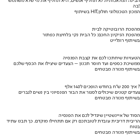
הבינה המלאכותית לא תחליף אנשים, היא תחליף את מי שלא משתמש
בה!
בשיתוף HIT,המכון הטכנולוגי חולון
מהפכת הרובוטיקה לבית
מהפכת הניקיון החכם: כל הבית נקי בלחיצת כפתור
בשיתוף רונלייט
הטעויות שיחתכו לכם את קצבת הפנסיה
ממשיכת כספים ועד חוסר תכנון – הצעדים שיצילו את הכסף שלכם
בשיתוף מנורה מבטחים
איך 200 ש"ח בחודש הופכים ל140 אלף ?
צעדים קטנים שיכולים לסגור את הבור הפנסיוני בין נשים לגברים
בשיתוף מנורה מבטחים
הסוד של איינשטיין שיגדיל לכם את הפנסיה
הריבית דריבית עובדת לטובתכם רק אם תתחילו מוקדם. כך תבנו עתיד
בטוח
בשיתוף מנורה מבטחים