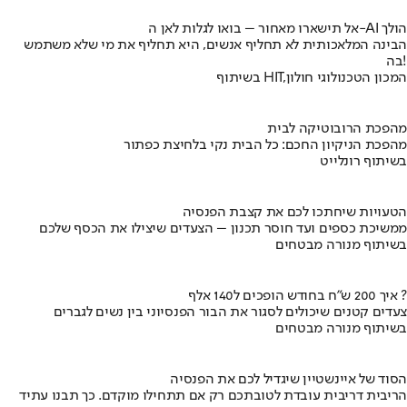
אל תישארו מאחור – בואו לגלות לאן ה-AI הולך
הבינה המלאכותית לא תחליף אנשים, היא תחליף את מי שלא משתמש
בה!
בשיתוף HIT,המכון הטכנולוגי חולון
מהפכת הרובוטיקה לבית
מהפכת הניקיון החכם: כל הבית נקי בלחיצת כפתור
בשיתוף רונלייט
הטעויות שיחתכו לכם את קצבת הפנסיה
ממשיכת כספים ועד חוסר תכנון – הצעדים שיצילו את הכסף שלכם
בשיתוף מנורה מבטחים
איך 200 ש"ח בחודש הופכים ל140 אלף ?
צעדים קטנים שיכולים לסגור את הבור הפנסיוני בין נשים לגברים
בשיתוף מנורה מבטחים
הסוד של איינשטיין שיגדיל לכם את הפנסיה
הריבית דריבית עובדת לטובתכם רק אם תתחילו מוקדם. כך תבנו עתיד