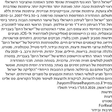
"ישראל היום" הוא גוף תקשורת שנוסד מתוך האמונה שהציבור הישראלי
ראוי לעיתונות טובה יותר, מאוזנת יותר ומדויקת יותר. עיתונות שמדברת
ולא צועקת. עיתונות אמינה, אובייקטיבית ועניינית. עיתונות אחרת וללא
תשלום. המהדורה המודפסת הראשונה פורסמה ב-30 ביולי 2007, וב-2010
הפך "ישראל היום" לעיתון הישראלי בעל שיעור החשיפה הגבוה ביותר בימי
חול. מו"ל העיתון היא ד"ר מרים אדלסון. העורך הראשי הוא עמר לחמנוביץ,
והעורך המייסד הוא עמוס רגב. אתרי האינטרנט של "ישראל היום" בעברית
ובאנגלית, כמו כן היישומונים (אפליקציות) לאנדרואיד ול-iOS, מציגים
חדשות מסביב לשעון, תוכן בלעדי, מבזקים ועדכונים, ניתוחים ופרשנויות,
וידיאו, פודקאסטים ושידורים חיים. פלטפורמות הדיגיטל של "ישראל היום"
כוללות ערוצי חדשות ודעות, תרבות ובידור, לייף סטייל, טכנולוגיה, ספורט,
כלכלה וצרכנות, בריאות, חיילים, אוכל, יהדות, תיירות ורכב. ב-2021 עלו
לאוויר האתר החדש והיישומון החדש של "ישראל היום" בעברית, במטרה
לספק לגולשים חוויה מהירה, עדכנית, בטוחה ונוחה. תכני המהדורה
המודפסת של העיתון זמינים גם באתר, במהדורה יומית מקוונת, ואפשר
לקבל אותם גם בניוזלטר. מועדון ההטבות הייחודי "הקליקה של ישראל
היום" מציע לגולשי האתר הנחות ומבצעים על מוצרים ושירותים. ישראל
היום פתוח להערות, לביקורת ולהצעות לשיפור מקהל הקוראים. פנו אלינו
במייל hayom@israelhayom.co.il.
יום ראשון, 3.5.2026
ט"ז באייר תשפ"ו
חדשות
דעות
ספורט
ForReal
תרבות ובידור