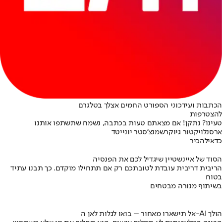
הכתבות ועידכוני הספורט החמים אצלך בטלגרם
להצטרפות
טעינו? נתקן! אם מצאתם טעות בכתבה, נשמח שתשתפו אותנו
ארסנל
ויקטור גיוקרש
מנצ'סטר יונייטד
כדאי
להכיר
הסוד של איינשטיין שיגדיל לכם את הפנסיה
הריבית דריבית עובדת לטובתכם רק אם תתחילו מוקדם. כך תבנו עתיד
בטוח
בשיתוף מנורה מבטחים
אל תישארו מאחור – בואו לגלות לאן ה-AI הולך